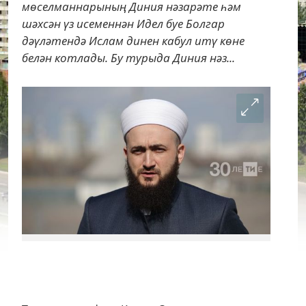
мөселманнарының Диния нәзарәте һәм
шәхсән үз исеменнән Идел буе Болгар
дәүләтендә Ислам динен кабул итү көне
белән котлады. Бу турыда Диния нәз...