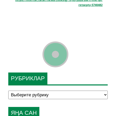
retsepty-5740482
РУБРИКЛАР
ЯҢА САН