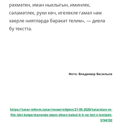
рәхмәтен, иман ныклыгын, иминлек,
сәламәтлек, рухи көч, игелекле гамәл һәм
хәерле ниятләрдә бәрәкәт телим», — диелә
бу текстта.
Фото: Владимир Васильев
https://tatar-inform.tatar/news/religion/21-05-2020/tatarstan-m-
ftie-idel-bolgarstanynda-islam-dinen-kabul-it-k-ne-bel-n-kotlady-
5744192