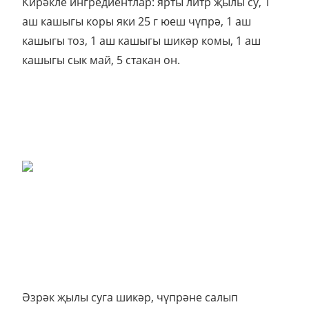
Кирәкле ингредиентлар: ярты литр җылы су, 1
аш кашыгы коры яки 25 г юеш чүпрә, 1 аш
кашыгы тоз, 1 аш кашыгы шикәр комы, 1 аш
кашыгы сык май, 5 стакан он.
Әзрәк җылы суга шикәр, чүпрәне салып