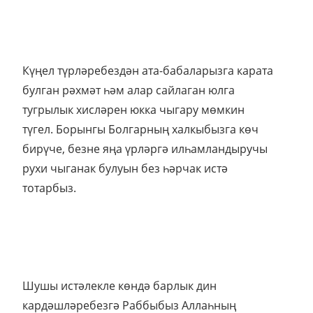
Күңел түрләребездән ата-бабаларызга карата
булган рәхмәт һәм алар сайлаган юлга
тугрылык хисләрен юкка чыгару мөмкин
түгел. Борынгы Болгарның халкыбызга көч
бирүче, безне яңа үрләргә илһамландыручы
рухи чыганак булуын без һәрчак истә
тотарбыз.
Шушы истәлекле көндә барлык дин
кардәшләребезгә Раббыбыз Аллаһның