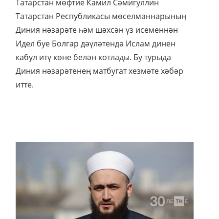
Татарстан мөфтие Камил Сәмигуллин
Татарстан Республикасы мөселманнарының
Диния нәзарәте һәм шәхсән үз исеменнән
Идел буе Болгар дәүләтендә Ислам динен
кабул итү көне белән котлады. Бу турыда
Диния нәзарәтенең матбугат хезмәте хәбәр
итте.