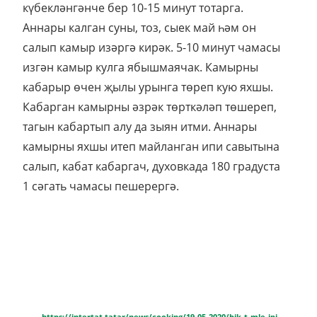
күбекләнгәнче бер 10-15 минут тотарга.
Аннары калган суны, тоз, сыек май һәм он
салып камыр изәргә кирәк. 5-10 минут чамасы
изгән камыр кулга ябышмаячак. Камырны
кабарыр өчен җылы урынга төреп кую яхшы.
Кабарган камырны әзрәк төрткәләп төшереп,
тагын кабартып алу да зыян итми. Аннары
камырны яхшы итеп майланган ипи савытына
салып, кабат кабаргач, духовкада 180 градуста
1 сәгать чамасы пешерергә.
https://intertat.tatar/news/cooking/19-05-2020/bik-t-mle-ipi-