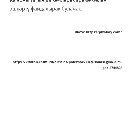
Кыярны тагын да көчлерәк эремә белән
эшкәртү файдалырак булачак.
Фото: https://pixabay.com/
https://kiziltan.rbsmi.ru/articles/poleznoe/Ch-y-sodasi-gina-dim-
gez-274480/