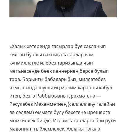
«Халык хәтерендә гасырлар буе сакланып
килгән бу олы вакыйга татарлар һәм
күпмилләтле илебез тарихында чын
мәгънәсендә бөек көннәрнең берсе булып
тора. Борынгы бабаларыбыз, милләтебез
язмышында шушы иң мөһим карарны кабул
итеп, безгә Раббыбызның рәхмәтенә —
Рәсүлебез Мөхәммәтнең (сәлләллаһу галәйһи
вә сәлләм) өммәте булу бәхетенә ирешергә
мөмкинлек бирде. Ислам татарларга бай рухи
мәдәният, гыйлемлелек, Аллаһы Тәгалә