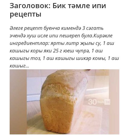
Заголовок: Бик тәмле ипи
рецепты
Әлеге рецепт буенча кимендә 3 сәгать
эчендә хуш исле ипи пешереп була.Кирәкле
ингредиентлар: ярты литр җылы су, 1 аш
кашыгы коры яки 25 г юеш чүпрә, 1 аш
кашыгы тоз, 1 аш кашыгы шикәр комы, 1 аш
кашыг...