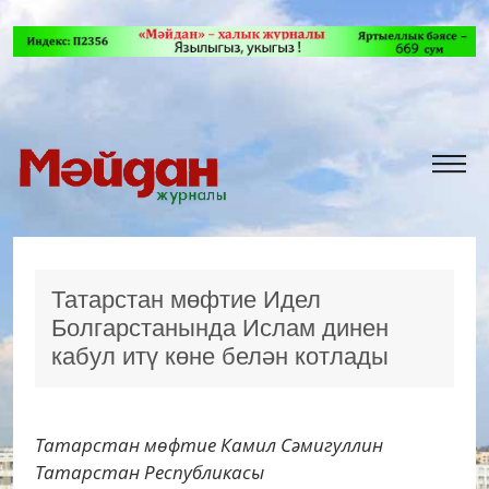
Татарстан мөфтие Идел
Болгарстанында Ислам динен
кабул итү көне белән котлады
Татарстан мөфтие Камил Сәмигуллин
Татарстан Республикасы