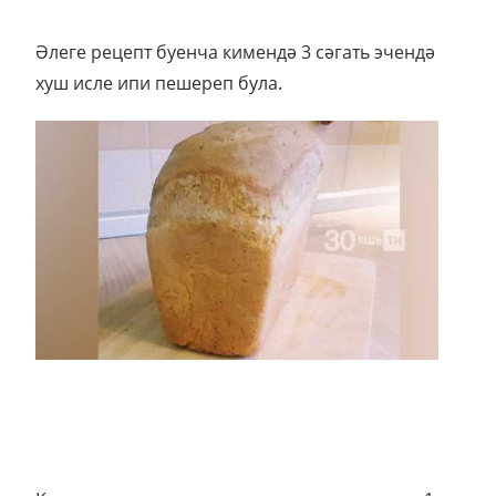
Әлеге рецепт буенча кимендә 3 сәгать эчендә
хуш исле ипи пешереп була.