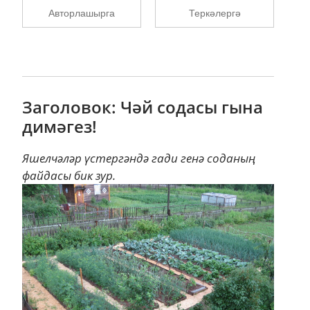
Авторлашырга
Теркәлергә
Заголовок: Чәй содасы гына
димәгез!
Яшелчәләр үстергәндә гади генә соданың
файдасы бик зур.