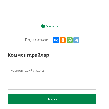
Язмалар
Поделиться:
Комментарийлар
Язарга