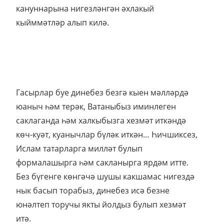
кануннарына нигезләнгән әхлакый
кыйммәтләр алып килә.
Гасырлар буе динебез безгә кыен мәлләрдә
юаныч һәм терәк, Ватаныбыз иминлеген
саклаганда һәм халкыбызга хезмәт иткәндә
көч-куәт, куанычлар бүләк иткән… Һичшиксез,
Ислам татарларга милләт булып
формалашырга һәм сакланырга ярдәм итте.
Без бүгенге көнгәчә шушы какшамас нигездә
нык басып торабыз, динебез исә безне
юнәлтеп торучы якты йолдыз булып хезмәт
итә.