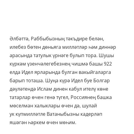
Әлбәттә, Раббыбызның тәкъдире белән,
илебез бөтен дөньяга милләтләр һәм диннәр
арасында татулык үрнәге булып тора. Шушы
күркәм үзенчәлегебезнең чишмә башы 922
елда Идел ярларында булган вакыйгаларга
барып тоташа. Шуңа күрә Идел буе Болгар
дәүләтендә Ислам динен кабул ителү көне
татарлар өчен генә түгел, Россиянең башка
мөселман халыклары өчен дә, шулай
ук күпмилләтле Ватаныбызны кадерләп
яшәгән һәркем өчен мөһим.