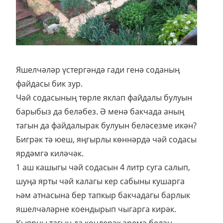
Яшелчәләр үстергәндә гади генә соданың
файдасы бик зур.
Чәй содасының төрле яклап файдалы булуын
барыбыз да беләбез. Ә менә бакчада аның
тагын да файдалырак булуын беләсезме икән?
Бигрәк тә юеш, яңгырлы көннәрдә чәй содасы
ярдәмгә киләчәк.
1 аш кашыгы чәй содасын 4 литр суга салып,
шуңа ярты чәй калагы кер сабыны кушарга
һәм атнасына бер тапкыр бакчадагы барлык
яшелчәләрне коендырып чыгарга кирәк.