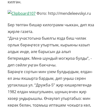
килгән.
Фото: http://mendeleevskyi.ru
Бер төптән бишәр килограмм чыккан, дип яза
җирле газета.
“Дача участогына быелгы язда биш чиләк
орлык бәрәңгесе утырттым, кырыкны казып
алдык инде, әле барысын да алып
бетермәдек. Менә шундый могҗиза булды”, -
дип сөйли уңган бакчачы.
Бәрәңге сортын мин үзем булдырдым, елдан-
ел аны яхшырта бардым, дип уңыш серен
уртаклаша ул. “Дружба-5” җир кишәрлегендә
1982 елдан мәшгульмен, шуның өчен җир
хәзер уңдырышлы. Өчәүләп утыртабыз: мин
көрәк белән, тормыш иптәшем чокырга көл,