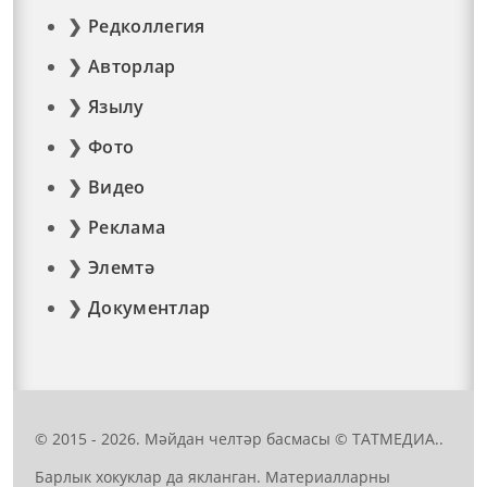
Редколлегия
Авторлар
Язылу
Фото
Видео
Реклама
Элемтә
Документлар
© 2015 - 2026. Мәйдан челтәр басмасы © ТАТМЕДИА..
Барлык хокуклар да якланган. Материалларны