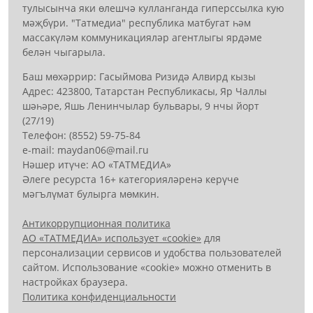
тулысынча яки өлешчә кулланганда гиперссылка кую
мәҗбүри. "Татмедиа" республика матбугат һәм
массакүләм коммуникацияләр агентлыгы ярдәме
белән чыгарыла.
Баш мөхәррир: Гасыймова Ризидә Алвирд кызы
Адрес: 423800, Татарстан Республикасы, Яр Чаллы
шәһәре, Яшь Ленинчылар бульвары, 9 нчы йорт
(27/19)
Телефон: (8552) 59-75-84
е-mail: mауdаn06@mail.гu
Нәшер итүче: АО «ТАТМЕДИА»
Әлеге ресурста 16+ категорияләренә керүче
мәгълүмат булырга мөмкин.
Антикоррупционная политика
АО «ТАТМЕДИА» использует «cookie»
для
персонализации сервисов и удобства пользователей
сайтом. Использование «cookie» можно отменить в
настройках браузера.
Политика конфиденциальности