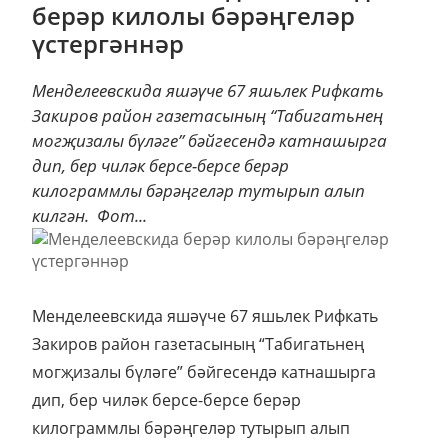
берәр килолы бәрәңгеләр
үстергәннәр
Менделеевскида яшәүче 67 яшьлек Рифкать
Закиров район газетасының “Табигатьнең
могҗизалы бүләге” бәйгесендә катнашырга
дип, бер чиләк берсе-берсе берәр
килограммлы бәрәңгеләр тутырып алып
килгән. Фот...
Менделеевскида яшәүче 67 яшьлек Рифкать
Закиров район газетасының “Табигатьнең
могҗизалы бүләге” бәйгесендә катнашырга
дип, бер чиләк берсе-берсе берәр
килограммлы бәрәңгеләр тутырып алып