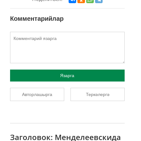
Комментарийлар
Язарга
Авторлашырга
Теркәлергә
Заголовок: Менделеевскида