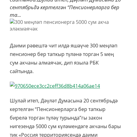
сентябрьдә кертелгән “Пенсионерларга бер
та...
Даими рәвештә чит илдә яшәүче 300 меңләп
пенсионер бер тапкыр түләнә торган 5 мең
сум акчаны алмаячак, дип языла РБК
сайтында.
Шулай итеп, Дәүләт Думасына 20 сентябрьдә
кертелгән “Пенсионерларга бер тапкыр
бирелә торган түләү турында”гы закон
нигезендә 5000 сум күләмендәге акчаны бары
тик «Россия территориясендә даими