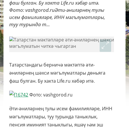
фаш булган. Бу хакта Life.ru хәбәр итә.
Фото: vashgorod.ruӘти-әниләрнең тулы
исем фамилияләре, ИНН мәгълүматлары,
туу турында т...
Татарстандагы берничә мәктәптә әти-
әниләрнең шәхси мәгълүматлары дөньяга
фаш булган. Бу хакта Life.ru хәбәр итә.
Фото: vashgorod.ru
Әти-әниләрнең тулы исем фамилияләре, ИНН
мәгълүматлары, туу турында таныклык,
пенсия иминият таныклыгы, яшәү һәм эш