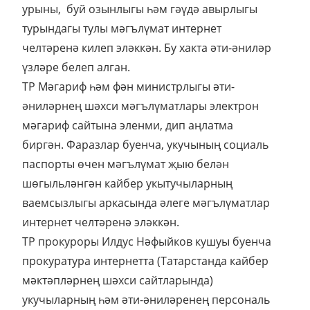
урыны, буй озынлыгы һәм гәүдә авырлыгы
турындагы тулы мәгълүмат интернет
челтәренә килеп эләккән. Бу хакта әти-әниләр
үзләре белеп алган.
ТР Мәгариф һәм фән министрлыгы әти-
әниләрнең шәхси мәгълүматлары электрон
мәгариф сайтына эленми, дип аңлатма
биргән. Фаразлар буенча, укучының социаль
паспорты өчен мәгълүмат җыю белән
шөгыльләнгән кайбер укытучыларның
ваемсызлыгы аркасында әлеге мәгълүматлар
интернет челтәренә эләккән.
ТР прокуроры Илдус Нәфыйков кушуы буенча
прокуратура интернетта (Татарстанда кайбер
мәктәпләрнең шәхси сайтларында)
укучыларның һәм әти-әниләренең персональ