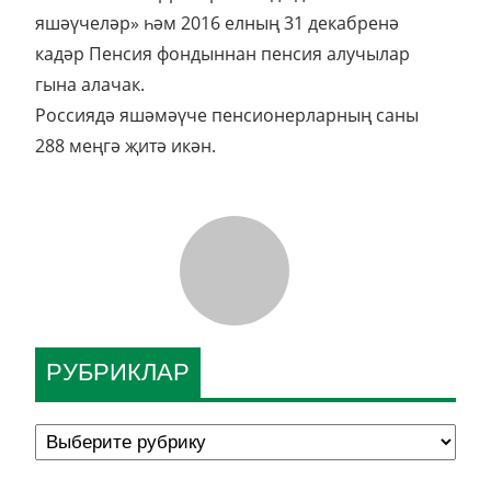
яшәүчеләр» һәм 2016 елның 31 декабренә
кадәр Пенсия фондыннан пенсия алучылар
гына алачак.
Россиядә яшәмәүче пенсионерларның саны
288 меңгә җитә икән.
РУБРИКЛАР