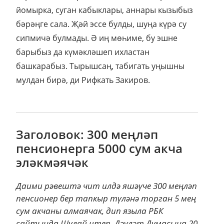
йомырка, суган кабыклары, аннары кызыбыз
бәрәңге сала. Җәй эссе булды, шуңа күрә су
сипмичә булмады. Ә иң мөһиме, бу эшне
барыбыз да күмәкләшеп ихластан
башкарабыз. Тырышсаң, табигать уңышны
мулдан бирә, ди Рифкать Закиров.
Заголовок: 300 меңләп
пенсионерга 5000 сум акча
эләкмәячәк
Даими рәвештә чит илдә яшәүче 300 меңләп
пенсионер бер тапкыр түләнә торган 5 мең
сум акчаны алмаячак, дип языла РБК
сайтында.Шулай итеп, Дәүләт Думасына 20