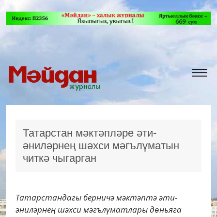
Татарстан мәктәпләре әти-
әниләрнең шәхси мәгълүматын
читкә чыгарган
Татарстандагы берничә мәктәптә әти-
әниләрнең шәхси мәгълүматлары дөньяга