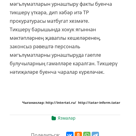
мәгълүматларын урнаштыру факты буенча
тикшерү үткәрә, дип хәбәр итә ТР
прокуратурасы матбугат хезмәте.
Тикшерү барышында хокук ягыннан
мәктәпләрнең җаваплы кешеләренең,
законсыз рәвештә персональ
мәгълүматларны урнаштыруда гаепле
булучыларның гамәлләре каралган. Тикшерү
нәтиҗәләре буенча чаралар күреләчәк.
Чыганаклар: http://intertat.ru/ http://tatar-inform.tatar
Язмалар
Поделиться: