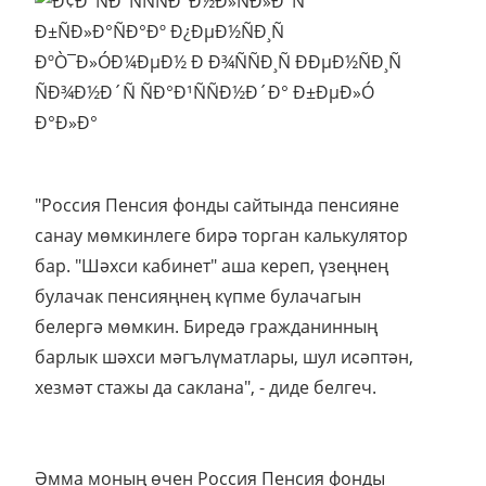
"Россия Пенсия фонды сайтында пенсияне
санау мөмкинлеге бирә торган калькулятор
бар. "Шәхси кабинет" аша кереп, үзеңнең
булачак пенсияңнең күпме булачагын
белергә мөмкин. Биредә гражданинның
барлык шәхси мәгълүматлары, шул исәптән,
хезмәт стажы да саклана", - диде белгеч.
Әмма моның өчен Россия Пенсия фонды