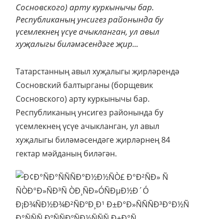
Сосновского) арту куркынычы бар.
Республиканың унсигез районында бу
үсемлекнең үсүе ачыкланган, ул авыл
хуҗалыгы биләмәсендәге җир...
Татарстанның авыл хуҗалыгы җирләрендә
Сосновский балтырганы (борщевик
Сосновского) арту куркынычы бар.
Республиканың унсигез районында бу
үсемлекнең үсүе ачыкланган, ул авыл
хуҗалыгы биләмәсендәге җирләрнең 84
гектар мәйданың биләгән.