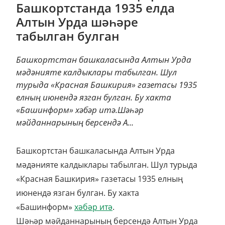
Башкортстанда 1935 елда
Алтын Урда шәһәре
табылган булган
Башкортстан башкаласында Алтын Урда
мәдәнияте калдыклары табылган. Шул
турыда «Красная Башкирия» газетасы 1935
елның июнендә язган булган. Бу хакта
«Башинформ» хәбәр итә.Шәһәр
мәйданнарының берсендә А...
Башкортстан башкаласында Алтын Урда
мәдәнияте калдыклары табылган. Шул турыда
«Красная Башкирия» газетасы 1935 елның
июнендә язган булган.
Бу хакта
«Башинформ»
хәбәр итә
.
Шәһәр мәйданнарының берсендә Алтын Урда