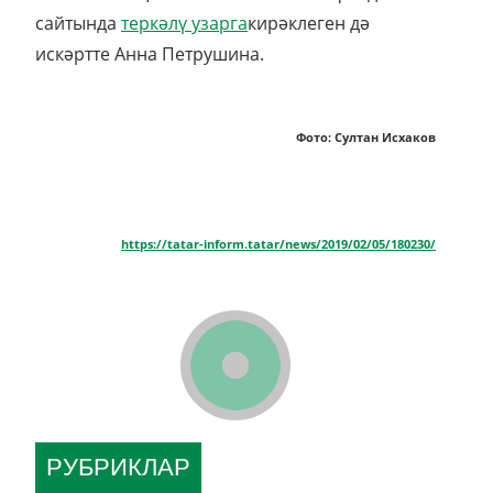
сайтында
теркәлү узарга
кирәклеген дә
искәртте Анна Петрушина.
Фото: Султан Исхаков
https://tatar-inform.tatar/news/2019/02/05/180230/
РУБРИКЛАР