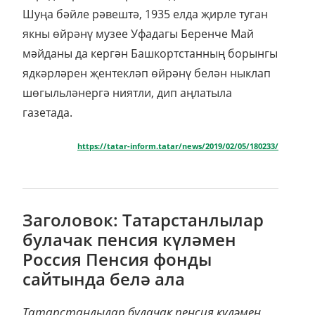
Шуңа бәйле рәвештә, 1935 елда җирле туган
якны өйрәнү музее Уфадагы Беренче Май
мәйданы да кергән Башкортстанның борынгы
ядкәрләрен җентекләп өйрәнү белән ныклап
шөгыльләнергә ниятли, дип аңлатыла
газетада.
https://tatar-inform.tatar/news/2019/02/05/180233/
Заголовок: Татарстанлылар
булачак пенсия күләмен
Россия Пенсия фонды
сайтында белә ала
Татарстанлылар булачак пенсия күләмен