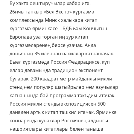
Бу хакта оештыручылар хәбәр итә.
26нчы тапкыр «Бел Экспо» күргәзмә
комплексында Минск халыкара китап
күргәзмә-ярминкәсе – БДБ һәм Көнчыгыш
Европада уза торган иң зур китап
күргәзмәләренең берсе узачак. Анда
дөньяның 35 иленнән вәкилләр катнашачак.
Быел күргәзмәдә Россия Федерациясе, күп
еллар дәвамында традицион экспонент
буларак, 200 квадрат метр мәйданлы милли
стенд һәм популяр шагыйрьләр һәм язучылар
катнашында бай программа тәкъдим итәчәк.
Россия милли стенды экспозициясен 500
данәдән артык китап тәшкил итәчәк. Ярминкә
көннәрендә кунаклар Россиянең алдынгы
нәшриятлары китаплары белән таныша