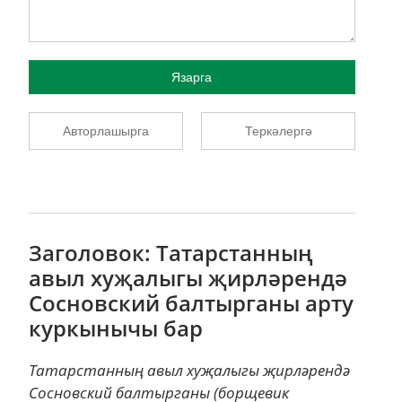
Язарга
Авторлашырга
Теркәлергә
Заголовок: Татарстанның
авыл хуҗалыгы җирләрендә
Сосновский балтырганы арту
куркынычы бар
Татарстанның авыл хуҗалыгы җирләрендә
Сосновский балтырганы (борщевик