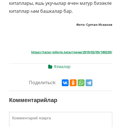
китаплары, яшь укучылар өчен матур бизәкле
китаплар һәм башкалар бар.
Фото: Султан Исхаков
https://tatar-inform.tatar/news/2019/02/05/180239/
Язмалар
Поделиться:
Комментарийлар