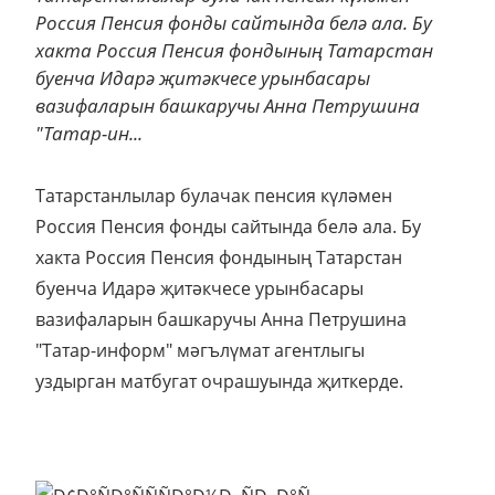
Россия Пенсия фонды сайтында белә ала. Бу
хакта Россия Пенсия фондының Татарстан
буенча Идарә җитәкчесе урынбасары
вазифаларын башкаручы Анна Петрушина
"Татар-ин...
Татарстанлылар булачак пенсия күләмен
Россия Пенсия фонды сайтында белә ала. Бу
хакта Россия Пенсия фондының Татарстан
буенча Идарә җитәкчесе урынбасары
вазифаларын башкаручы Анна Петрушина
"Татар-информ" мәгълүмат агентлыгы
уздырган матбугат очрашуында җиткерде.