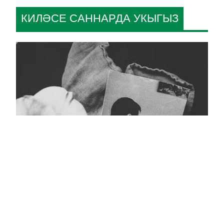
КИЛӘСЕ САННАРДА УКЫГЫЗ
Кара тасмалы фото