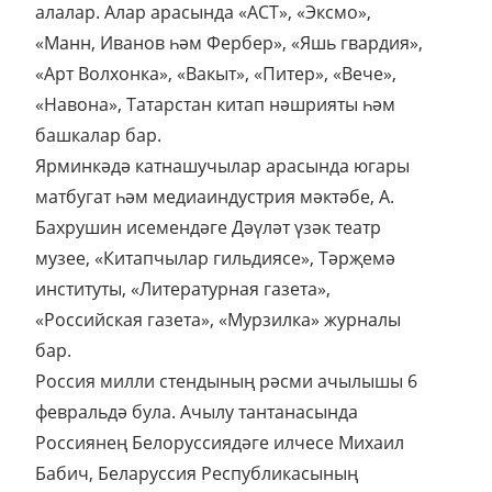
алалар. Алар арасында «АСТ», «Эксмо»,
«Манн, Иванов һәм Фербер», «Яшь гвардия»,
«Арт Волхонка», «Вакыт», «Питер», «Вече»,
«Навона», Татарстан китап нәшрияты һәм
башкалар бар.
Ярминкәдә катнашучылар арасында югары
матбугат һәм медиаиндустрия мәктәбе, А.
Бахрушин исемендәге Дәүләт үзәк театр
музее, «Китапчылар гильдиясе», Тәрҗемә
институты, «Литературная газета»,
«Российская газета», «Мурзилка» журналы
бар.
Россия милли стендының рәсми ачылышы 6
февральдә була. Ачылу тантанасында
Россиянең Белоруссиядәге илчесе Михаил
Бабич, Беларуссия Республикасының