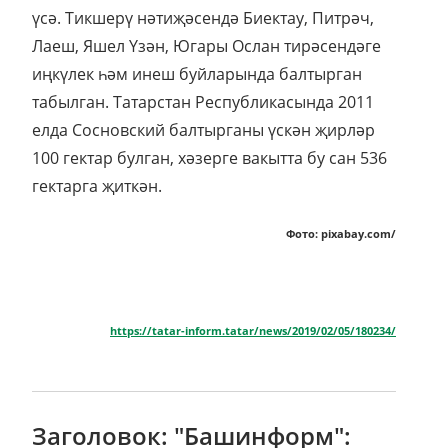
үсә. Тикшерү нәтиҗәсендә Биектау, Питрәч,
Лаеш, Яшел Үзән, Югары Ослан тирәсендәге
иңкүлек һәм инеш буйларында балтырган
табылган. Татарстан Республикасында 2011
елда Сосновский балтырганы үскән җирләр
100 гектар булган, хәзерге вакытта бу сан 536
гектарга җиткән.
Фото: pixabay.com/
https://tatar-inform.tatar/news/2019/02/05/180234/
Заголовок: "Башинформ":