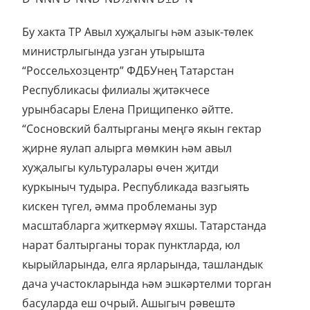
Бу хакта ТР Авыл хуҗалыгы һәм азык-төлек
министрлыгында узган утырышта
“Россельхозцентр” ФДБУнең Татарстан
Республикасы филиалы җитәкчесе
урынбасары Елена Прищипенко әйтте.
“Сосновский балтырганы меңгә якын гектар
җирне яулап алырга мөмкин һәм авыл
хуҗалыгы культуралары өчен җитди
куркыныч тудыра. Республикада вазгыять
кискен түгел, әмма проблеманы зур
масштабларга җиткермәү яхшы. Татарстанда
нарат балтырганы торак пунктларда, юл
кырыйларында, елга ярларында, ташландык
дача участокларында һәм эшкәртелми торган
басуларда еш очрый. Ашыгыч рәвештә