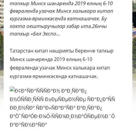
тапкыр Минск шәһәрендә 2019 елның 6-10
февралендә узачак Минск халыкара китап
күргәзмә-ярминкәсендә катнашачак. Бу
хакта оештыручылар хәбәр итә.26нчы
тапкыр «Бел Экспо...
Татарстан китап нәшрияты беренче тапкыр
Минск шәһәрендә 2019 елның 6-10
февралендә узачак Минск халыкара китап
күргәзмә-ярминкәсендә катнашачак.