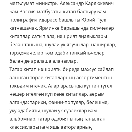
мәгълүмат министры Александр Карлюкевич
һәм Россия матбугаты, китап бастыру һәм
полиграфия идарәсе башлыгы Юрий Пуля
катнашачак. Ярминкә барышында килүчеләр
китаплар сатып ала, нәшрият яңалыклары
белән таныша, шулай ук язучылар, наширләр,
тәрҗемәчеләр һәм әдәби тәнкыйтьчеләр
белән дә аралаша алачаклар.
Татар китап нәшрияты биредә махсус сайлап
алынган төрле китапларның ассортиментын
тәкъдим итәчәк. Алар арасында күптән түгел
нәшер ителгән күп кенә китаплар, аерым
алганда: тарихи, фәнни-популяр, белешмә,
уку әдәбияты, шулай ук сүзлекләр һәм
альбомнар, татар әдәбиятының танылган
классиклары һәм яшь авторларның