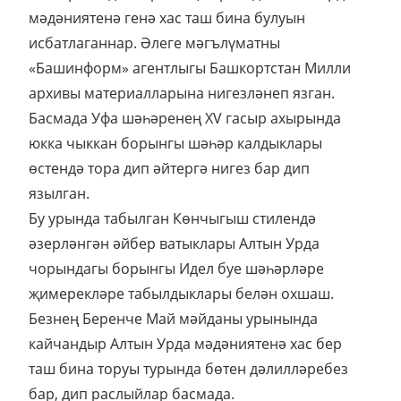
мәдәниятенә генә хас таш бина булуын
исбатлаганнар. Әлеге мәгълүматны
«Башинформ» агентлыгы Башкортстан Милли
архивы материалларына нигезләнеп язган.
Басмада Уфа шәһәренең XV гасыр ахырында
юкка чыккан борынгы шәһәр калдыклары
өстендә тора дип әйтергә нигез бар дип
язылган.
Бу урында табылган Көнчыгыш стилендә
әзерләнгән әйбер ватыклары Алтын Урда
чорындагы борынгы Идел буе шәһәрләре
җимерекләре табылдыклары белән охшаш.
Безнең Беренче Май мәйданы урынында
кайчандыр Алтын Урда мәдәниятенә хас бер
таш бина торуы турында бөтен дәлилләребез
бар, дип раслыйлар басмада.