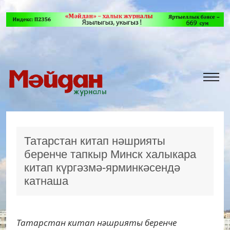
Татарстан китап нәшрияты
беренче тапкыр Минск халыкара
китап күргәзмә-ярминкәсендә
катнаша
Татарстан китап нәшрияты беренче