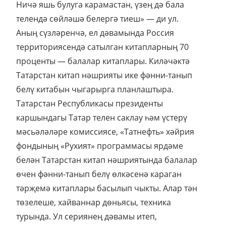
Ничә яшь булуга карамастан, үзең дә бала
телендә сөйләшә белергә тиеш» — ди ул.
Аның сүзләренчә, ел дәвамында Россия
территориясендә сатылган китапларның 70
проценты — балалар китаплары. Киләчәктә
Татарстан китап нәшрияты ике фәнни-танып
белү китабын чыгарырга планлаштыра.
Татарстан Республикасы президенты
каршындагы Татар телен саклау һәм үстерү
мәсьәләләре комиссиясе, «Татнефть» хәйрия
фондының «Рухият» программасы ярдәме
белән Татарстан китап нәшриятында балалар
өчен фәнни-танып белү өлкәсенә караган
тәрҗемә китаплары басылып чыкты. Алар тән
төзелеше, хайваннар дөньясы, техника
турында. Ул сериянең дәвамы итеп,