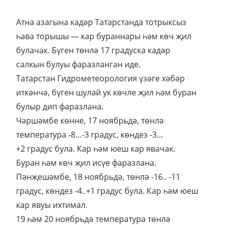
Атна азагына кадәр Татарстанда тотрыксыз
һава торышы — кар бураннары һәм көч җил
булачак. Бүген төнлә 17 градуска кадәр
салкын булуы фаразланган иде.
Татарстан Гидрометеорология үзәге хәбәр
иткәнчә, бүген шулай ук көчле җил һәм буран
булыр дип фаразлана.
Чәршәмбе көнне, 17 ноябрьдә, төнлә
температура -8…-3 градус, көндез -3…
+2 градус була. Кар һәм юеш кар явачак.
Буран һәм көч җил исүе фаразлана.
Пәнҗешәмбе, 18 ноябрьдә, төнлә -16.. -11
градус, көндез -4..+1 градус була. Кар һәм юеш
кар явуы ихтимал.
19 һәм 20 ноябрьдә температура төнлә