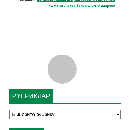
җәмәгатьчелек белән элемтә идарәсе
РУБРИКЛАР