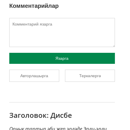
Комментарийлар
Язарга
Авторлашырга
Теркәлергә
Заголовок: Дисбе
Орчык тартып әби җеп эрләде,Эрли-эрли