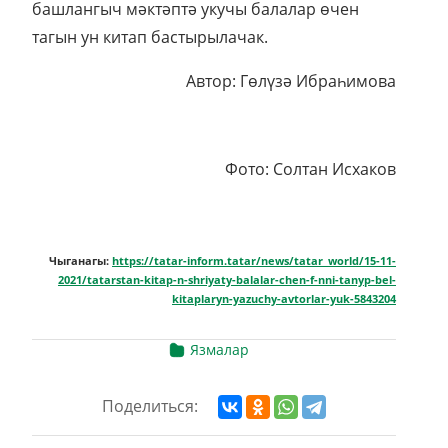
башлангыч мәктәптә укучы балалар өчен
тагын ун китап бастырылачак.
Автор: Гөлүзә Ибраһимова
Фото: Солтан Исхаков
Чыганагы:
https://tatar-inform.tatar/news/tatar_world/15-11-
2021/tatarstan-kitap-n-shriyaty-balalar-chen-f-nni-tanyp-bel-
kitaplaryn-yazuchy-avtorlar-yuk-5843204
Язмалар
Поделиться: