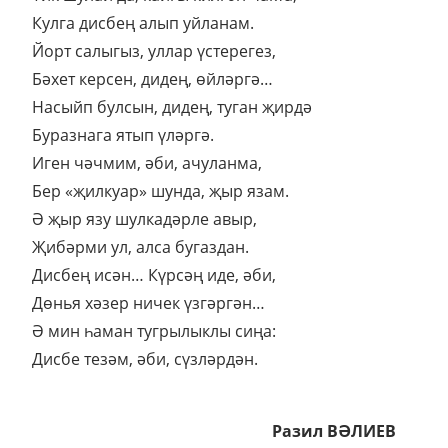
Кулга дисбең алып уйланам.
Йорт салыгыз, уллар үстерегез,
Бәхет керсен, дидең, өйләргә…
Насыйп булсын, дидең, туган җирдә
Буразнага ятып үләргә.
Иген чәчмим, әби, ачуланма,
Бер «җилкуар» шунда, җыр язам.
Ә җыр язу шулкадәрле авыр,
Җибәрми ул, алса бугаздан.
Дисбең исән… Күрсәң иде, әби,
Дөнья хәзер ничек үзгәргән…
Ә мин һаман тугрылыклы сиңа:
Дисбе тезәм, әби, сүзләрдән.
Разил ВӘЛИЕВ