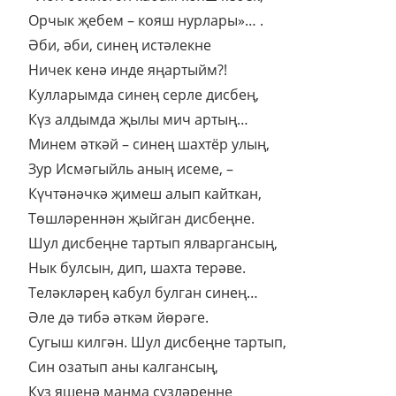
Орчык җебем – кояш нурлары»… .
Әби, әби, синең истәлекне
Ничек кенә инде яңартыйм?!
Кулларымда синең серле дисбең,
Күз алдымда җылы мич артың…
Минем әткәй – синең шахтёр улың,
Зур Исмәгыйль аның исеме, –
Күчтәнәчкә җимеш алып кайткан,
Төшләреннән җыйган дисбеңне.
Шул дисбеңне тартып ялваргансың,
Нык булсын, дип, шахта терәве.
Теләкләрең кабул булган синең…
Әле дә тибә әткәм йөрәге.
Сугыш килгән. Шул дисбеңне тартып,
Син озатып аны калгансың,
Күз яшенә манма сүзләреңне