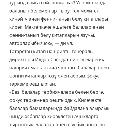
турында нигә сөйләшмәскә?! Ул өлкәләрдә
баланың белемен арттыру, тел мохитен
киңәйтү өчен фәнни-танып белү китаплары
кирәк. Мәктәпкәчә яшьтәге балалар өчен
фәнни-танып белү китапларын язучы,
авторларыбыз юк», — ди ул.
Татарстан китап нәшрияты генераль
директоры Илдар Сәгъдәтшин сүзләренчә,
нәшрият мәктәпкәчә яшьтәге балалар өчен
фәнни китаплар төзү өчен аерым фокус
төркеме оештырган.
«Без, балалар тәрбиячеләре белән бергә,
фокус төркемнәр оештырдык. Киләчәктә
балалар бакчаларында файдалана алырлык
нинди әсбаплар кирәклеген ачыкларга
тырыштык. Балалар өчен язу бик авыр эш.