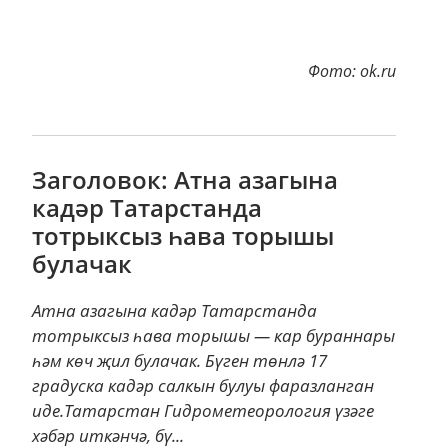
Фото: ok.ru
Заголовок: Атна азагына
кадәр Татарстанда
тотрыксыз һава торышы
булачак
Атна азагына кадәр Татарстанда
тотрыксыз һава торышы — кар бураннары
һәм көч җил булачак. Бүген төнлә 17
градуска кадәр салкын булуы фаразланган
иде.Татарстан Гидрометеорология үзәге
хәбәр иткәнчә, бү...