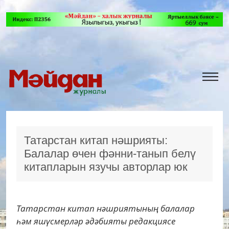
Татарстан китап нәшрияты:
Балалар өчен фәнни-танып белү
китапларын язучы авторлар юк
Татарстан китап нәшриятының балалар
һәм яшүсмерләр әдәбияты редакциясе