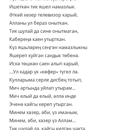
Ишеткән тик яшел намазлык.
Әткәй хәзер телевизор карый,
Алланы ул бераз оныткан.
Тик шулай да сине онытмаган,
Кабереңә каен утырткан.
Күз яшьләрең сеңгән намазлыкны
Яшереп куйган сандык төбенә.
Искә төшкән саен алып карый,
…Ул кадәр үк «көфер» түгел лә.
Кулларыма серле дисбең тотып,
Мич артында уйлап утырам…
Мич елый да елый, әллә инде
Эченә кайгы кереп утырган.
Минем хәзер, әби, үз иманым,
Минем, әби, хәзер үз Аллам…
Тик шулай да, кайгы килгән чакта,