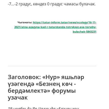
-7…-2 градус, көндез 0 градус чамасы булачак.
Чыганагы:
https://tatar-inform.tatar/news/ecology/16-11-
2021/atna-azagyna-kad-r-tatarstanda-totryksyz-ava-toryshy-
bulachak-5843231
Заголовок: «Нур» яшьләр
үзәгендә «Безнең көч -
бердәмлектә» форумы
узачак
19 ноябрьдә Яр Чаллыда «Безнең көч -