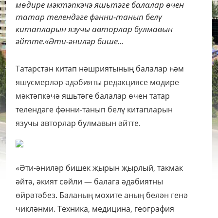
мөдире мәктәпкәчә яшьтәге балалар өчен
татар телендәге фәнни-танып белү
китапларын язучы авторлар булмавын
әйтте.«Әти-әниләр бише...
Татарстан китап нәшриятының балалар һәм
яшүсмерләр әдәбияты редакциясе мөдире
мәктәпкәчә яшьтәге балалар өчен татар
телендәге фәнни-танып белү китапларын
язучы авторлар булмавын әйтте.
«Әти-әниләр бишек җырын җырлый, такмак
әйтә, әкият сөйли — балага әдәбиятны
өйрәтәбез. Баланың мохите аның белән генә
чикләнми. Техника, медицина, география