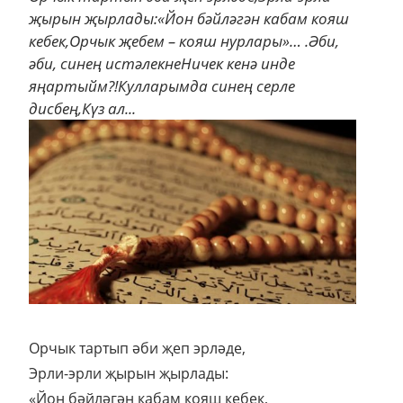
җырын җырлады:«Йон бәйләгән кабам кояш
кебек,Орчык җебем – кояш нурлары»… .Әби,
әби, синең истәлекнеНичек кенә инде
яңартыйм?!Кулларымда синең серле
дисбең,Күз ал...
Орчык тартып әби җеп эрләде,
Эрли-эрли җырын җырлады:
«Йон бәйләгән кабам кояш кебек,