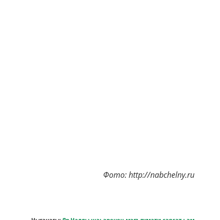
Фото: http://nabchelny.ru
Чыганагы:
Яр Чаллы шәһәренең мәгълүмати сәясәт һәм