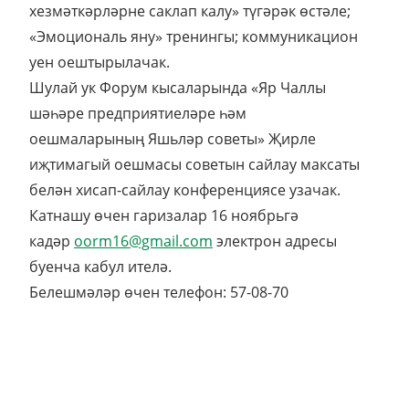
хезмәткәрләрне саклап калу» түгәрәк өстәле;
«Эмоциональ яну» тренингы; коммуникацион
уен оештырылачак.
Шулай ук Форум кысаларында «Яр Чаллы
шәһәре предприятиеләре һәм
оешмаларының Яшьләр советы» Җирле
иҗтимагый оешмасы советын сайлау максаты
белән хисап-сайлау конференциясе узачак.
Катнашу өчен гаризалар 16 ноябрьгә
кадәр
oorm16@gmail.com
электрон адресы
буенча кабул ителә.
Белешмәләр өчен телефон: 57-08-70