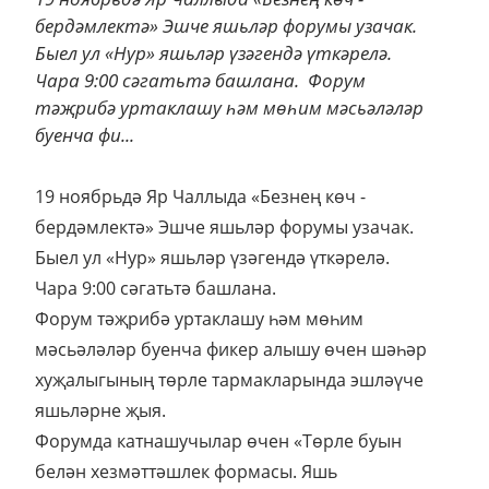
бердәмлектә» Эшче яшьләр форумы узачак.
Быел ул «Нур» яшьләр үзәгендә үткәрелә.
Чара 9:00 сәгатьтә башлана. Форум
тәҗрибә уртаклашу һәм мөһим мәсьәләләр
буенча фи...
19 ноябрьдә Яр Чаллыда «Безнең көч -
бердәмлектә» Эшче яшьләр форумы узачак.
Быел ул «Нур» яшьләр үзәгендә үткәрелә.
Чара 9:00 сәгатьтә башлана.
Форум тәҗрибә уртаклашу һәм мөһим
мәсьәләләр буенча фикер алышу өчен шәһәр
хуҗалыгының төрле тармакларында эшләүче
яшьләрне җыя.
Форумда катнашучылар өчен «Төрле буын
белән хезмәттәшлек формасы. Яшь