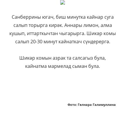
Санберрины югач, биш минутка кайнар суга
салып торырга кирәк. Аннары лимон, алма
кушып, иттарткычтан чыгарырга. Шикәр комы
салып 20-30 минут кайнаткач сүндерергә.
Шикәр комын азрак та салсагыз була,
кайнатма мармелад сыман була.
Фото: Гөлнара Галимуллина