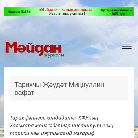
Тарихчы Җәүдәт Миңнуллин
вафат
Тарих фәннәре кандидаты, КФУның
Халыкара мөнәсәбәтләр институтының
тарихи һәм иҗтимагый мәгариф