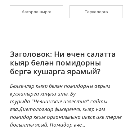
Авторлашырга
Теркәлергә
Заголовок: Ни өчен салатта
кыяр белән помидорны
бергә кушарга ярамый?
Белгечләр кыяр белән помидорны аерым
кулланырга киңәш итә. Бу
турыда "Челнинские известия" сайты
яза.Диетологлар фикеренчә, кыяр һәм
помидор кеше организмына икесе ике төрле
йогынты ясый. Помидор әче...