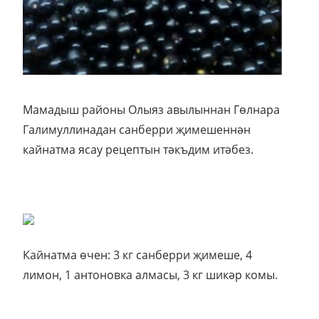
Мамадыш районы Олыяз авылыннан Гөлнара
Галимуллинадан санберри җимешеннән
кайнатма ясау рецептын тәкъдим итәбез.
Кайнатма өчен: 3 кг санберри җимеше, 4
лимон, 1 антоновка алмасы, 3 кг шикәр комы.