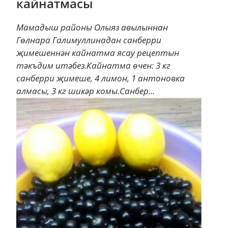
кайнатмасы
Мамадыш районы Олыяз авылыннан
Гөлнара Галимуллинадан санберри
җимешеннән кайнатма ясау рецептын
тәкъдим итәбез.Кайнатма өчен: 3 кг
санберри җимеше, 4 лимон, 1 антоновка
алмасы, 3 кг шикәр комы.Санбер...