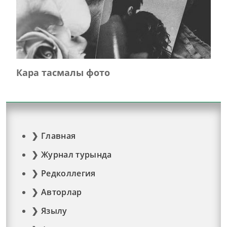
Кара тасмалы фото
Главная
Журнал турында
Редколлегия
Авторлар
Язылу