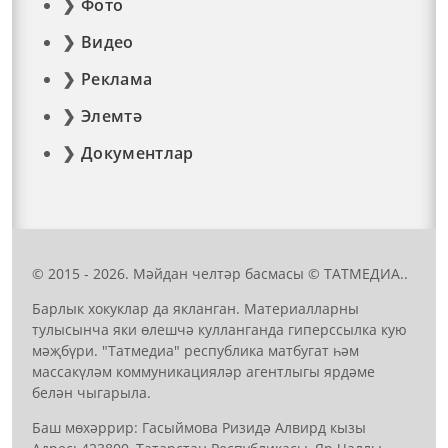
Фото
Видео
Реклама
Элемтә
Документлар
© 2015 - 2026. Мәйдан челтәр басмасы © ТАТМЕДИА..
Барлык хокуклар да якланган. Материалларны
тулысынча яки өлешчә кулланганда гиперссылка кую
мәҗбүри. "Татмедиа" республика матбугат һәм
массакүләм коммуникацияләр агентлыгы ярдәме
белән чыгарыла.
Баш мөхәррир: Гасыймова Ризидә Алвирд кызы