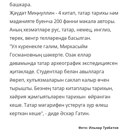
башкара.
Җәүдәт Миңнуллин - 4 китап, татар тарихы һәм
мәдәнияте буенча 200 фәнни мәкалә авторы.
Аның хезмәтләре рус, татар, немец, инглиз,
төрек, венгр телләрендә басылган.
"Ул күренекле галим, Миркасыйм
Госмановның шәкерте. Озак еллар
дәвамында татар археографик экспедициясен
җитәкләде. Студентлар белән авылларга
йөреп, кулъязмаларын саклап калыр өчен
тырышты. Безнең татар китаплары тарихын,
хәйрия җәмгыятьләрен тарихын өйрәнгән
кеше. Татар мәгарифен үстерүгә зур өлеш
керткән кеше", - диде Әскәр Гатин.
Фото: Ильнар Тухбатов