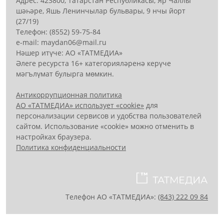
Адрес: 423800, Татарстан Республикасы, Яр Чаллы
шәһәре, Яшь Ленинчылар бульвары, 9 нчы йорт
(27/19)
Телефон: (8552) 59-75-84
е-mail: mауdаn06@mail.гu
Нәшер итүче: АО «ТАТМЕДИА»
Әлеге ресурста 16+ категорияләренә керүче
мәгълүмат булырга мөмкин.
Антикоррупционная политика
АО «ТАТМЕДИА» использует «cookie»
для
персонализации сервисов и удобства пользователей
сайтом. Использование «cookie» можно отменить в
настройках браузера.
Политика конфиденциальности
Телефон АО «ТАТМЕДИА»:
(843) 222 09 84
16+