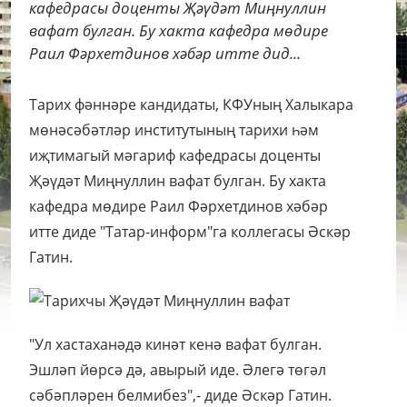
кафедрасы доценты Җәүдәт Миңнуллин
вафат булган. Бу хакта кафедра мөдире
Раил Фәрхетдинов хәбәр итте дид...
Тарих фәннәре кандидаты, КФУның Халыкара
мөнәсәбәтләр институтының тарихи һәм
иҗтимагый мәгариф кафедрасы доценты
Җәүдәт Миңнуллин вафат булган. Бу хакта
кафедра мөдире Раил Фәрхетдинов хәбәр
итте диде "Татар-информ"га коллегасы Әскәр
Гатин.
"Ул хастаханәдә кинәт кенә вафат булган.
Эшләп йөрсә дә, авырый иде. Әлегә төгәл
сәбәпләрен белмибез",- диде Әскәр Гатин.