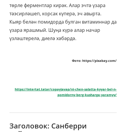
төрле ферментлар кирәк. Алар эчтә үзара
тәэсирләшеп, корсак күперә, эч авырта.
Кыяр белән помидорда булган витаминнар да
үзара ярашмый. Шуңа күрә алар начар
үзләштерелә, диелә хәбәрдә.
Фото: https://pixabay.com/
https://intertat.tatar/copayjavap/ni-chen-salatta-kyyar-bel-n-
pomidorny-berg-kusharga-yaramyy/
Заголовок: Санберри