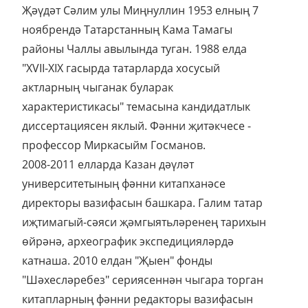
Җәүдәт Сәлим улы Миңнуллин 1953 елның 7
ноябрендә Татарстанның Кама Тамагы
районы Чаллы авылында туган. 1988 елда
"XVII-XIX гасырда татарларда хосусый
актларның чыганак буларак
характеристикасы" темасына кандидатлык
диссертациясен яклый. Фәнни җитәкчесе -
профессор Миркасыйм Госманов.
2008-2011 елларда Казан дәүләт
университетының фәнни китапханәсе
директоры вазифасын башкара. Галим татар
иҗтимагый-сәяси җәмгыятьләренең тарихын
өйрәнә, археографик экспедицияләрдә
катнаша. 2010 елдан "Җыен" фонды
"Шәхесләребез" сериясеннән чыгара торган
китапларның фәнни редакторы вазифасын