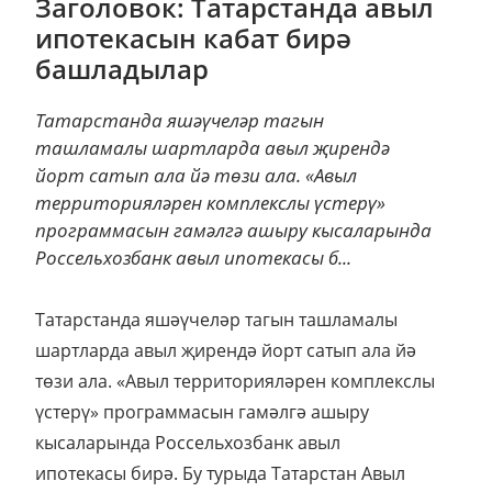
Заголовок: Татарстанда авыл
ипотекасын кабат бирә
башладылар
Татарстанда яшәүчеләр тагын
ташламалы шартларда авыл җирендә
йорт сатып ала йә төзи ала. «Авыл
территорияләрен комплекслы үстерү»
программасын гамәлгә ашыру кысаларында
Россельхозбанк авыл ипотекасы б...
Татарстанда яшәүчеләр тагын ташламалы
шартларда авыл җирендә йорт сатып ала йә
төзи ала. «Авыл территорияләрен комплекслы
үстерү» программасын гамәлгә ашыру
кысаларында Россельхозбанк авыл
ипотекасы бирә. Бу турыда Татарстан Авыл