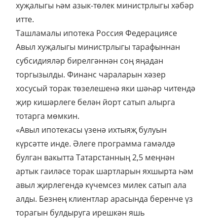
хуҗалыгы һәм азык-төлек министрлыгы хәбәр
итте.
Ташламалы ипотека Россия Федерациясе
Авыл хуҗалыгы министрлыгы тарафыннан
субсидияләр бирелгәннән соң яңадан
торгызылды. Финанс чараларын хәзер
хосусый торак төзелешенә яки шәһәр читендә
җир кишәрлеге белән йорт сатып алырга
тотарга мөмкин.
«Авыл ипотекасы үзенә ихтыяҗ булуын
күрсәтте инде. Әлеге программа гамәлдә
булган вакытта Татарстанның 2,5 меңнән
артык гаиләсе торак шартларын яхшырта һәм
авыл җирлегендә күчемсез милек сатып ала
алды. Безнең клиентлар арасында беренче үз
торагын булдыруга ирешкән яшь