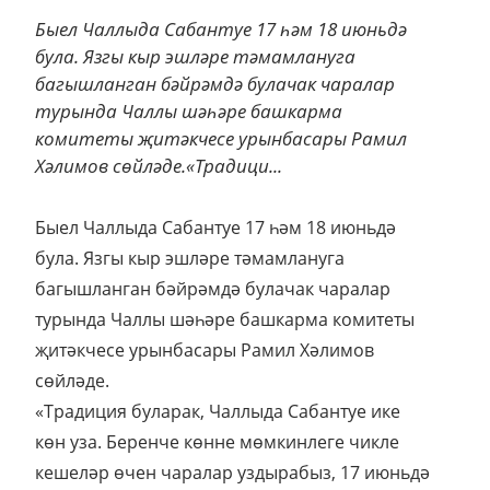
Быел Чаллыда Сабантуе 17 һәм 18 июньдә
була. Язгы кыр эшләре тәмамлануга
багышланган бәйрәмдә булачак чаралар
турында Чаллы шәһәре башкарма
комитеты җитәкчесе урынбасары Рамил
Хәлимов сөйләде.«Традици...
Быел Чаллыда Сабантуе 17 һәм 18 июньдә
була. Язгы кыр эшләре тәмамлануга
багышланган бәйрәмдә булачак чаралар
турында Чаллы шәһәре башкарма комитеты
җитәкчесе урынбасары Рамил Хәлимов
сөйләде.
«Традиция буларак, Чаллыда Сабантуе ике
көн уза. Беренче көнне мөмкинлеге чикле
кешеләр өчен чаралар уздырабыз, 17 июньдә