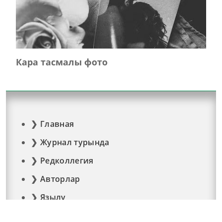
Кара тасмалы фото
Главная
Журнал турында
Редколлегия
Авторлар
Язылу
Фото