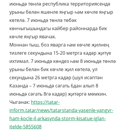
июньдә төнлә республика территориясендә
урыны белән яшенле яңгыр һәм көчле яңгыр
көтелә. 7 июньдә төнлә төбәк
көнчыгышындагы кайбер районнарда бик
көчле яңгыр явачак.
Моннан тыш, боз яварга һәм көчле җилнең
тизлеге секундына 15-20 метрга кадәр җитүе
ихтимал. 7 июньдә көндез һәм 8 июньдә төнлә
урыны белән бик көчле җил көтелә, ул
секундына 26 метрга кадәр (шул исәптән
Казанда – 7 июньдә сәгать 6дан алып 8
июньдә сәгать 8гә кадәр) җитәргә мөмкин.
Чыганак:
https://tatar-
inform.tatar/news/tatarstanda-yasenle-yangyr-
ham-kocle-il-arkasynda-storm-kisatue-iglan-
itelde-5855608