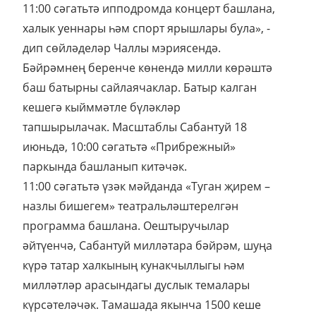
11:00 сәгатьтә ипподромда концерт башлана,
халык уеннары һәм спорт ярышлары була», -
дип сөйләделәр Чаллы мэриясендә.
Бәйрәмнең беренче көнендә милли көрәштә
баш батырны сайлаячаклар. Батыр калган
кешегә кыйммәтле бүләкләр
тапшырылачак. Масштаблы Сабантуй 18
июньдә, 10:00 сәгатьтә «Прибрежный»
паркында башланып китәчәк.
11:00 сәгатьтә үзәк мәйданда «Туган җирем –
назлы бишегем» театральләштерелгән
программа башлана. Оештыручылар
әйтүенчә, Сабантуй милләтара бәйрәм, шуңа
күрә татар халкының кунакчыллыгы һәм
милләтләр арасындагы дуслык темалары
күрсәтеләчәк. Тамашада якынча 1500 кеше