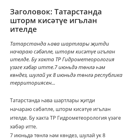
Заголовок: Татарстанда
шторм кисәтүе игълан
ителде
Татарстанда һава шартлары җитди
начараю сәбәпле, шторм кисәтүе игълан
ителде. Бу хакта ТР Гидрометеорология
үзәге хәбәр итте.7 июньдә төнлә һәм
көндез, шулай ук 8 июньдә төнлә республика
территориясен...
Татарстанда һава шартлары җитди
начараю сәбәпле, шторм кисәтүе игълан
ителде. Бу хакта ТР Гидрометеорология үзәге
хәбәр итте.
7 июньдә төнлә һәм көндез, шулай ук 8