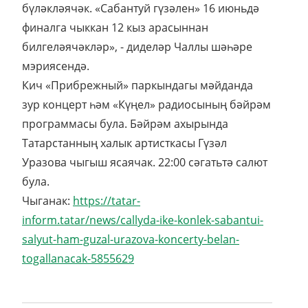
бүләкләячәк. «Сабантуй гүзәлен» 16 июньдә
финалга чыккан 12 кыз арасыннан
билгеләячәкләр», - диделәр Чаллы шәһәре
мэриясендә.
Кич «Прибрежный» паркындагы мәйданда
зур концерт һәм «Күңел» радиосының бәйрәм
программасы була. Бәйрәм ахырында
Татарстанның халык артисткасы Гүзәл
Уразова чыгыш ясаячак. 22:00 сәгатьтә салют
була.
Чыганак:
https://tatar-
inform.tatar/news/callyda-ike-konlek-sabantui-
salyut-ham-guzal-urazova-koncerty-belan-
togallanacak-5855629