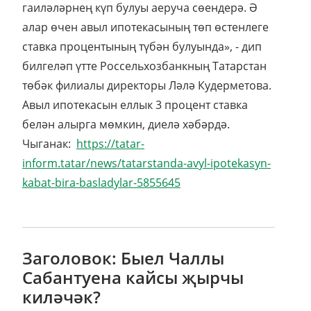
гаиләләрнең күп булуы аеруча сөендерә. Ә
алар өчен авыл ипотекасының төп өстенлеге
ставка процентының түбән булуында», - дип
билгеләп үтте Россельхозбанкның Татарстан
төбәк филиалы директоры Ләлә Кудерметова.
Авыл ипотекасын еллык 3 процент ставка
белән алырга мөмкин, диелә хәбәрдә.
Чыганак:
https://tatar-
inform.tatar/news/tatarstanda-avyl-ipotekasyn-
kabat-bira-basladylar-5855645
Заголовок: Быел Чаллы
Сабантуена кайсы җырчы
киләчәк?