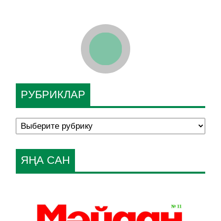
РУБРИКЛАР
ЯҢА САН