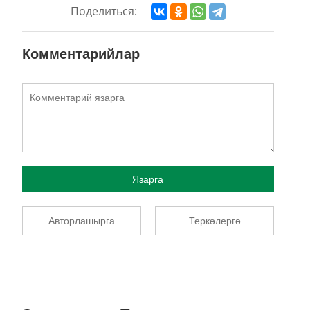
Поделиться:
Комментарийлар
Язарга
Авторлашырга
Теркәлергә