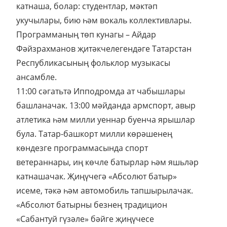
катнаша, болар: студентлар, мәктәп
укучылары, бию һәм вокаль коллективлары.
Программаның төп кунагы – Айдар
Фәйзрахманов җитәкчелегендәге Татарстан
Республикасының фольклор музыкасы
ансамбле.
11:00 сәгатьтә Ипподромда ат чабышлары
башланачак. 13:00 мәйданда армспорт, авыр
атлетика һәм милли уеннар буенча ярышлар
була. Татар-башкорт милли көрәшенең
көндезге программасында спорт
ветераннары, иң көчле батырлар һәм яшьләр
катнашачак. Җиңүчегә «Абсолют батыр»
исеме, тәкә һәм автомобиль тапшырылачак.
«Абсолют батырны безнең традицион
«Сабантуй гүзәле» бәйге җиңүчесе