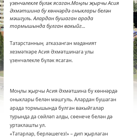
үзенчәлекле бүләк ясаган.Моңлы җырчы Асия
Әхмәтшина бу көннәрдә оныклары белән
мәшгуль. Алардан бушаган арада
тормышында булган вакыйг...
Татарстанның атказанган мәдәният
хезмәткәре Асия Әхмәтшинага улы
үзенчәлекле бүләк ясаган.
Моңлы җырчы Асия Әхмәтшина бу көннәрдә
оныклары белән мәшгуль. Алардан бушаган
арада тормышында булган вакыйгалар
турында да сөйләп алды, сөенече белән дә
уртаклашты ул.
«Татарлар, берләшегез!» – дип җырлаган