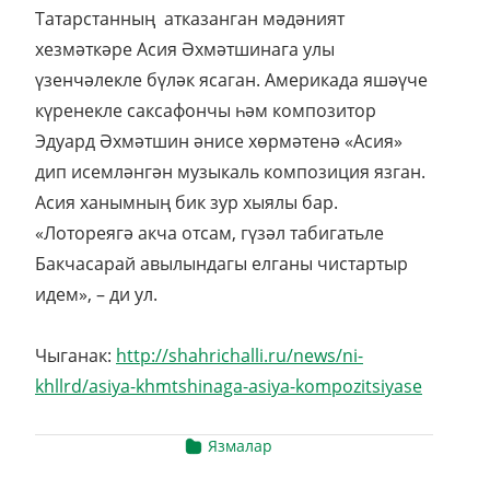
Татарстанның атказанган мәдәният
хезмәткәре Асия Әхмәтшинага улы
үзенчәлекле бүләк ясаган. Америкада яшәүче
күренекле саксафончы һәм композитор
Эдуард Әхмәтшин әнисе хөрмәтенә «Асия»
дип исемләнгән музыкаль композиция язган.
Асия ханымның бик зур хыялы бар.
«Лотореягә акча отсам, гүзәл табигатьле
Бакчасарай авылындагы елганы чистартыр
идем», – ди ул.
Чыганак:
http://shahrichalli.ru/news/ni-
khllrd/asiya-khmtshinaga-asiya-kompozitsiyase
Язмалар