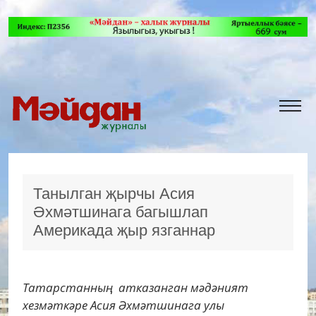
Танылган җырчы Асия
Әхмәтшинага багышлап
Америкада җыр язганнар
Татарстанның атказанган мәдәният
хезмәткәре Асия Әхмәтшинага улы