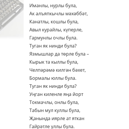
Иманлы, нурлы була,
Ак алъяпкычлы мәхәббәт,
Канатлы, кошлы була,
Авыл курайлы, күперле,
Гармунлы очлы була.
Туган як нинди була?
Язмышлар да төрле була –
Кырык та кыллы була,
Челпәрәмә килгән бәхет,
Бормалы юллы була.
Туган як нинди була?
Уңган киленле яңа йорт
Токмачлы, онлы була,
Табын мул куллы була,
Җанында иярле ат яткан
Гайрәтле уллы була.