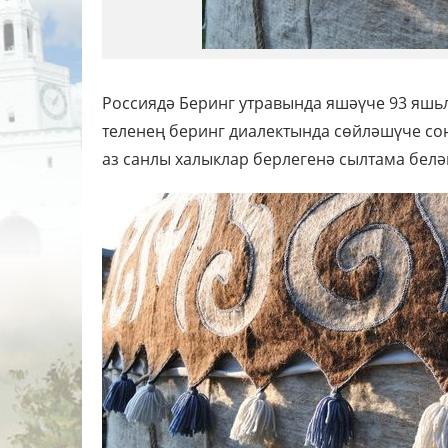
Россиядә Беринг утравында яшәүче 93 яшьл
теленең беринг диалектында сөйләшүче соң
аз санлы халыклар берлегенә сылтама белән