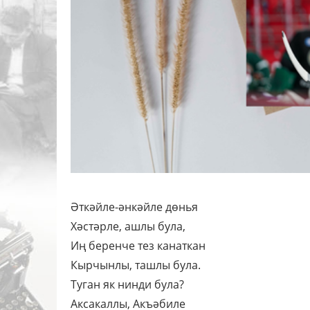
Әткәйле-әнкәйле дөнья
Хәстәрле, ашлы була,
Иң беренче тез канаткан
Кырчынлы, ташлы була.
Туган як нинди була?
Аксакаллы, Акъәбиле