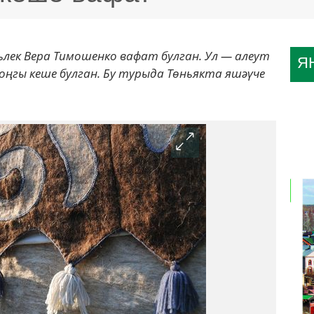
ьлек Вера Тимошенко вафат булган. Ул — алеут
Я
оңгы кеше булган. Бу турыда Төньякта яшәүче