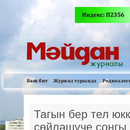
Баш бит
Журнал турында
Редколлег
Тагын бер тел юк
сөйләшүче соңгы