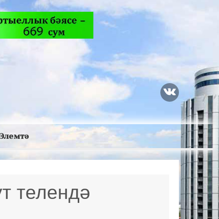
Элемтә
ут телендә