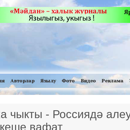
ия
Авторлар
Язылу
Фото
Видео
Реклама
ка чыкты - Россиядә але
 кеше вафат