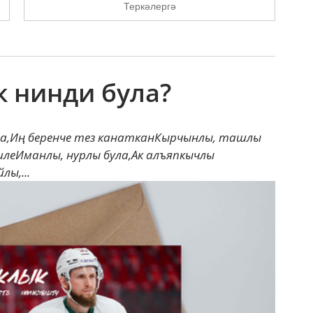
Теркәлергә
к нинди була?
ула,Иң беренче тез канатканКырчынлы, ташлы
билеИманлы, нурлы була,Ак алъяпкычлы
ы,...