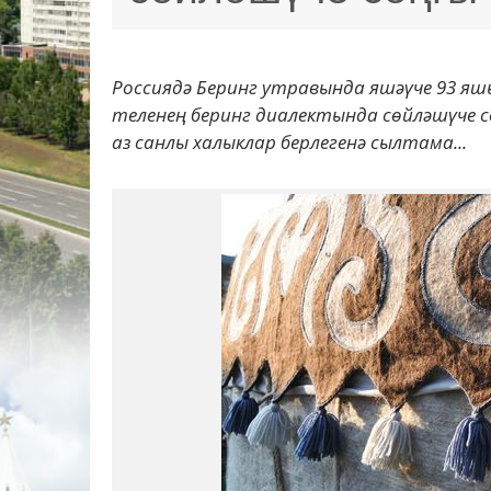
Россиядә Беринг утравында яшәүче 93 яш
теленең беринг диалектында сөйләшүче с
аз санлы халыклар берлегенә сылтама...