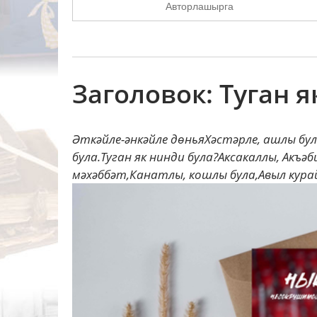
Авторлашырга
Заголовок: Туган я
Әткәйле-әнкәйле дөньяХәстәрле, ашлы б
була.Туган як нинди була?Аксакаллы, Акъә
мәхәббәт,Канатлы, кошлы була,Авыл курайл