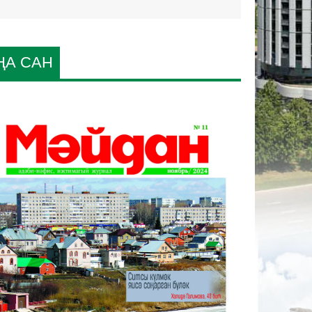
ҢА САН