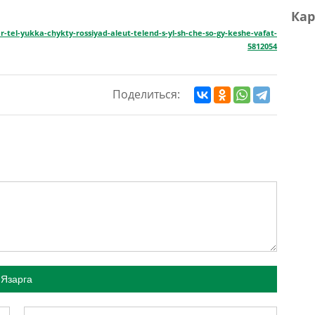
Кар
-tel-yukka-chykty-rossiyad-aleut-telend-s-yl-sh-che-so-gy-keshe-vafat-
5812054
Поделиться:
Язарга