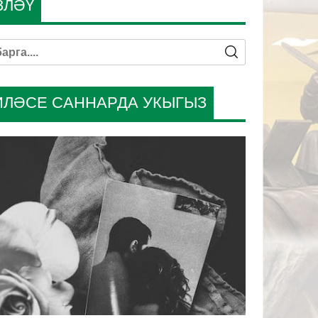
ЗЛӘҮ
ИЛӘСЕ САННАРДА УКЫГЫЗ