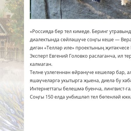
«Россиядә бер тел кимеде. Беринг утравын
диалектында сөйләшүче соңгы кеше — Вера
дигән «Телләр иле» проектының җитәкчесе
Эксперт Евгений Головко раслаганча, ил т
калмаган.
Телне үзлегеннән өйрәнүче кешеләр бар, ал
яшәүчеләргә укытырга җыена, диелә бу хәб
Интернеттагы белешмә буенча, лингвист-га
Соңгы 150 елда унбишләп тел бөтенләй юкк