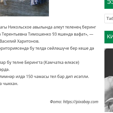
Э
дагы Никольское авылында алеут теленең беринг
 Терентьевна Тимошенко 93 яшендә вафат», —
К
 Василий Харитонов.
ерриториясендә бу телдә сөйләшүче бер кеше дә
ар бу телне Берингта (Камчатка өлкәсе)
әрдә.
лимнәр илдә 150 чамасы тел бар дип исәпли.
а чыккан.
Фото: https://pixabay.com