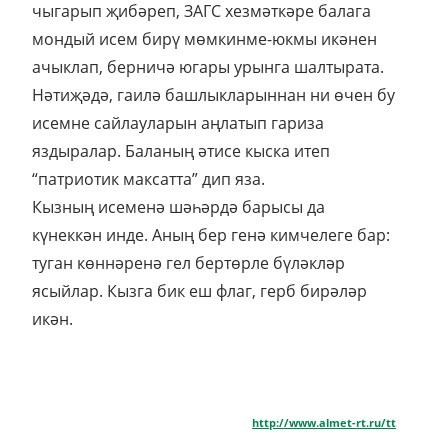
чыгарып җибәреп, ЗАГС хезмәткәре балага
мондый исем бирү мөмкинме-юкмы икәнен
ачыклап, берничә югары урынга шалтырата.
Нәтиҗәдә, гаилә башлыкларыннан ни өчен бу
исемне сайлауларын аңлатып гариза
яздыралар. Баланың әтисе кыска итеп
“патриотик максатта” дип яза.
Кызның исеменә шәһәрдә барысы да
күнеккән инде. Аның бер генә кимчелеге бар:
туган көннәренә гел бертөрле бүләкләр
ясыйлар. Кызга бик еш флаг, герб бирәләр
икән.
http://www.almet-rt.ru/tt