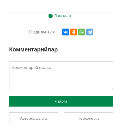
Язмалар
Поделиться:
Комментарийлар
Язарга
Авторлашырга
Теркәлергә