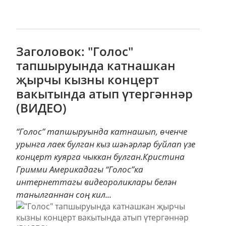
Заголовок: "Голос"
тапшыруында катнашкан
җырчы кызны концерт
вакытында атып үтергәннәр
(ВИДЕО)
“Голос” тапшыруында катнашып, өченче
урынга лаек булган кыз шәһәрләр буйлап үзе
концерт куярга чыккан булган.Кристина
Гримми Америкадагы “Голос”ка
интернеттагы видеороликлары белән
танылганнан соң кил...