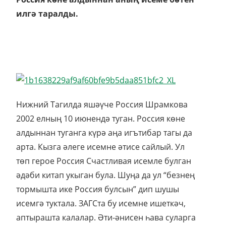
илгә таралды.
Нижний Тагилда яшәүче Россия Шрамкова
2002 елның 10 июнендә туган. Россия көне
алдыннан туганга күрә аңа игътибар тагы да
арта. Кызга әлеге исемне әтисе сайлый. Ул
төп герое Россия Счастливая исемле булган
әдәби китап укыган була. Шуңа да ул “безнең
тормышта ике Россия булсын” дип шушы
исемгә туктала. ЗАГСта бу исемне ишеткәч,
аптырашта калалар. Әти-әнисен һава суларга