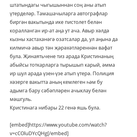
штатындагы чыгышыннан соң аны атып
үтерделәр. Тамашачыларга автографлар
биргән вакытында ике пистолет белән
коралланган ир-ат аңа ут ача. Авыр хәлдә
кызны хастаханәгә озатсалар да, ул аңына да
килмичә авыр тән җәрәхәтләреннән вафат
була. Җинаятьчене тиз арада Кристинаның
абыйсы тоткарларга тырышып карый, әмма
ир шул арада үзен-үзе атып үтерә. Полиция
хәзерге вакытта аның кемлеген һәм бу
адымга бару сәбәпләрен ачыклау белән
мәшгуль.
Кристинага нибары 22 генә яшь була.
[embed]https://www.youtube.com/watch?
v=cCOluDYcQHg[/embed]