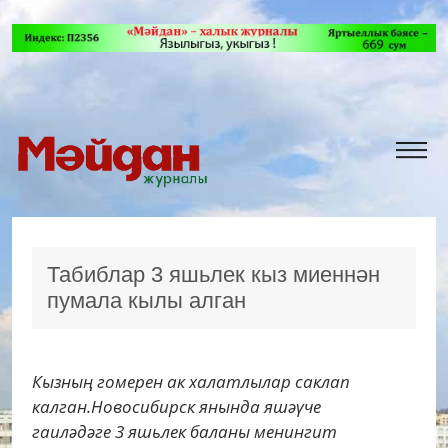
Табиблар 3 яшьлек кыз миеннән
пумала кылы алган
Кызның гомерен ак халатлылар саклап
калган.Новосибирск янында яшәүче
гаиләдәге 3 яшьлек баланы менингит