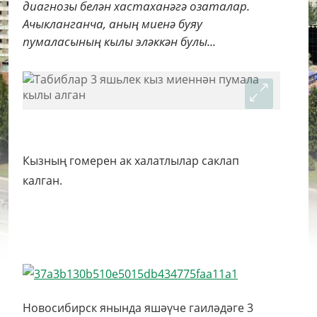
диагнозы белән хастаханәгә озаталар.
Ачыкланганча, аның миенә буяу
пумаласының кылы эләккән булы...
Кызның гомерен ак халатлылар саклап
калган.
Новосибирск янында яшәүче гаиләдәге 3