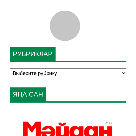
РУБРИКЛАР
ЯҢА САН