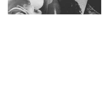
Кара тасмалы фото
Главная
Журнал турында
Редколлегия
Авторлар
Язылу
Фото