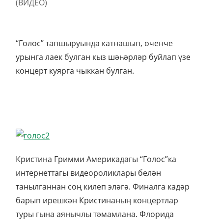
“Голос” тапшыруында катнашып, өченче
урынга лаек булган кыз шәһәрләр буйлап үзе
концерт куярга чыккан булган.
Кристина Гримми Америкадагы “Голос”ка
интернеттагы видеороликлары белән
танылганнан соң килеп эләгә. Финалга кадәр
барып ирешкән Кристинаның концертлар
туры гына аянычлы тәмамлана. Флорида