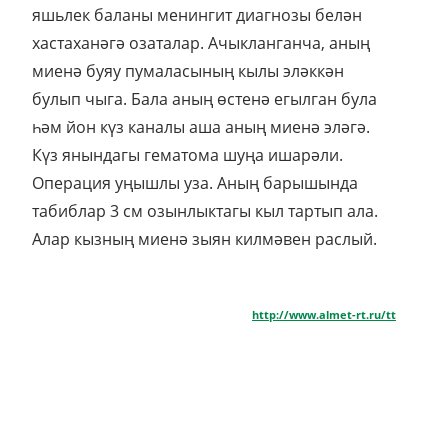
яшьлек баланы менингит диагнозы белән
хастаханәгә озаталар. Ачыкланганча, аның
миенә буяу пумаласының кылы эләккән
булып чыга. Бала аның өстенә егылган була
һәм йон күз каналы аша аның миенә эләгә.
Күз янындагы гематома шуңа ишарәли.
Операция уңышлы уза. Аның барышында
табиблар 3 см озынлыктагы кыл тартып ала.
Алар кызның миенә зыян килмәвен раслый.
http://www.almet-rt.ru/tt