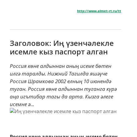
http://www.almet-rt.ru/tt
Заголовок: Иң үзенчәлекле
исемле кыз паспорт алган
Россия көне алдыннан аның исеме бөтен
илгә таралды. Нижний Тагилда яшәүче
Россия Шрамкова 2002 елның 10 июнендә
туган. Россия көне алдыннан туганга күрә
аңа игътибар тагы да арта. Кызга әлеге
исемне ә...
Россия көне алдыннан аның исеме бөтен