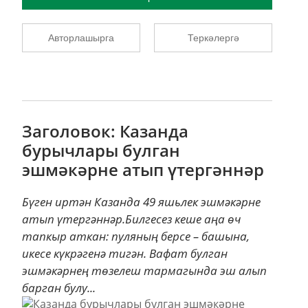
Авторлашырга
Теркәлергә
Заголовок: Казанда
бурычлары булган
эшмәкәрне атып үтергәннәр
Бүген иртән Казанда 49 яшьлек эшмәкәрне
атып үтергәннәр.Билгесез кеше аңа өч
тапкыр аткан: пуляның берсе – башына,
икесе күкрәгенә тигән. Вафат булган
эшмәкәрнең төзелеш тармагында эш алып
барган булу...