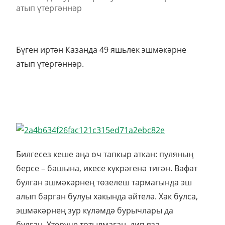
Бүген иртән Казанда 49 яшьлек эшмәкәрне
атып үтергәннәр.
Билгесез кеше аңа өч тапкыр аткан: пуляның
берсе – башына, икесе күкрәгенә тигән. Вафат
булган эшмәкәрнең төзелеш тармагында эш
алып барган булуы хакында әйтелә. Хак булса,
эшмәкәрнең зур күләмдә бурычлары да
булган. Үтерүче тотылмаган, дип яза