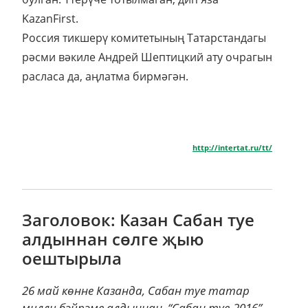
KazanFirst.
Россия тикшерү комитетының Татарстандагы
рәсми вәкиле Андрей Шептицкий ату очрагын
расласа да, аңлатма бирмәгән.
http://intertat.ru/tt/
Заголовок: Казан Сабан туе
алдыннан сөлге җыю
оештырыла
26 май көнне Казанда, Сабан туе татар
милли бәйрәме алдыннан, “Сабан туе-2016”