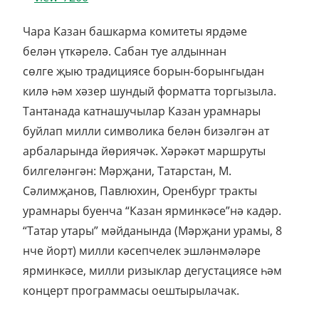
Чара Казан башкарма комитеты ярдәме
белән үткәрелә. Сабан туе алдыннан
сөлге җыю традициясе борын-борынгыдан
килә һәм хәзер шундый форматта торгызыла.
Тантанада катнашучылар Казан урамнары
буйлап милли символика белән бизәлгән ат
арбаларында йөриячәк. Хәрәкәт маршруты
билгеләнгән: Мәрҗани, Татарстан, М.
Сәлимҗанов, Павлюхин, Оренбург тракты
урамнары буенча “Казан ярминкәсе”нә кадәр.
“Татар утары” мәйданында (Мәрҗани урамы, 8
нче йорт) милли кәсепчелек эшләнмәләре
ярминкәсе, милли ризыклар дегустациясе һәм
концерт программасы оештырылачак.