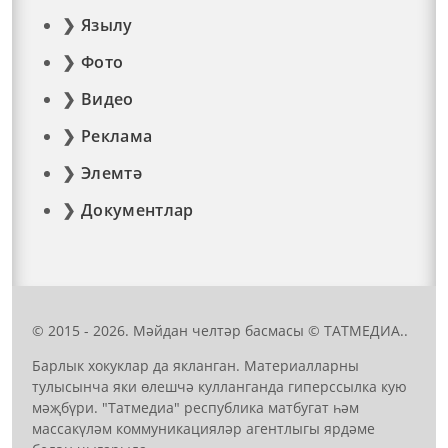
Язылу
Фото
Видео
Реклама
Элемтә
Документлар
© 2015 - 2026. Мәйдан челтәр басмасы © ТАТМЕДИА..
Барлык хокуклар да якланган. Материалларны
тулысынча яки өлешчә кулланганда гиперссылка кую
мәҗбүри. "Татмедиа" республика матбугат һәм
массакүләм коммуникацияләр агентлыгы ярдәме