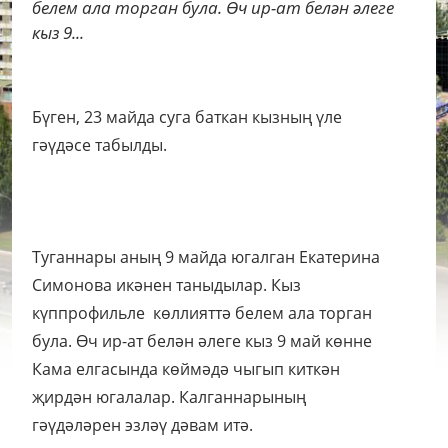
белем ала торган була. Өч ир-ат белән әлеге
кыз 9...
Бүген, 23 майда суга баткан кызның үле
гәүдәсе табылды.
Туганнары аның 9 майда югалган Екатерина
Симонова икәнен таныдылар. Кыз
күппрофильле көллияттә белем ала торган
була. Өч ир-ат белән әлеге кыз 9 май көнне
Кама елгасында көймәдә чыгып киткән
җирдән югалалар. Калганнарының
гәүдәләрен эзләү дәвам итә.