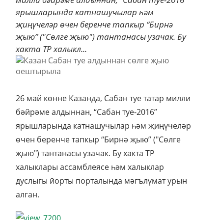
ярышларында катнашучылар һәм
җиңүчеләр өчен беренче тапкыр “Бирнә
җыю” ("Сөлге җыю") тантанасы узачак. Бу
хакта ТР халыкл...
26 май көнне Казанда, Сабан туе татар милли
бәйрәме алдыннан, “Сабан туе-2016”
ярышларында катнашучылар һәм җиңүчеләр
өчен беренче тапкыр “Бирнә җыю” ("Сөлге
җыю") тантанасы узачак. Бу хакта ТР
халыклары ассамблеясе һәм халыклар
дуслыгы йорты порталында мәгълүмат урын
алган.