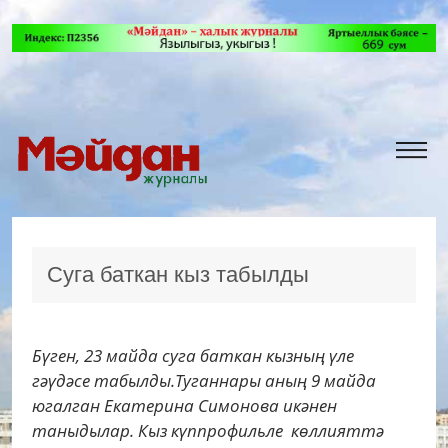
Суга баткан кыз табылды
Бүген, 23 майда суга баткан кызның үле
гәүдәсе табылды.Туганнары аның 9 майда
югалган Екатерина Симонова икәнен
таныдылар. Кыз күппрофильле көллияттә