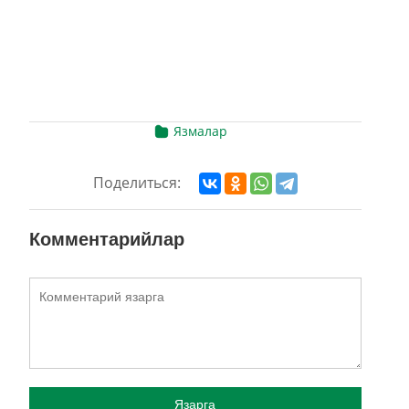
Язмалар
Поделиться:
Комментарийлар
Язарга