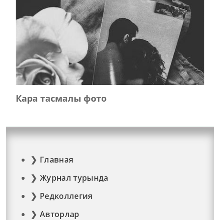
Кара тасмалы фото
Главная
Журнал турында
Редколлегия
Авторлар