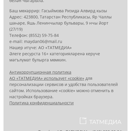
белән чыгарыла.
Баш мөхәррир: Гасыймова Ризидә Алвирд кызы
Адрес: 423800, Татарстан Республикасы, Яр Чаллы
шәһәре, Яшь Ленинчылар бульвары, 9 нчы йорт
(27/19)
Телефон: (8552) 59-75-84
е-mail: mауdаn06@mail.гu
Нәшер итүче: АО «ТАТМЕДИА»
Әлеге ресурста 16+ категорияләренә керүче
мәгълүмат булырга мөмкин.
Антикоррупционная политика
АО «ТАТМЕДИА» использует «cookie»
для
персонализации сервисов и удобства пользователей
сайтом. Использование «cookie» можно отменить в
настройках браузера.
Политика конфиденциальности