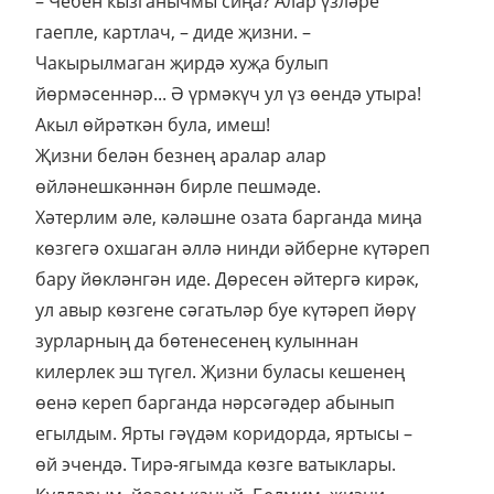
– Чебен кызганычмы сиңа? Алар үзләре
гаепле, картлач, – диде җизни. –
Чакырылмаган җирдә хуҗа булып
йөрмәсеннәр... Ә үрмәкүч ул үз өендә утыра!
Акыл өйрәткән була, имеш!
Җизни белән безнең аралар алар
өйләнешкәннән бирле пешмәде.
Хәтерлим әле, кәләшне озата барганда миңа
көзгегә охшаган әллә нинди әйберне күтәреп
бару йөкләнгән иде. Дөресен әйтергә кирәк,
ул авыр көзгене сәгатьләр буе күтәреп йөрү
зурларның да бөтенесенең кулыннан
килерлек эш түгел. Җизни буласы кешенең
өенә кереп барганда нәрсәгәдер абынып
егылдым. Ярты гәүдәм коридорда, яртысы –
өй эчендә. Тирә-ягымда көзге ватыклары.