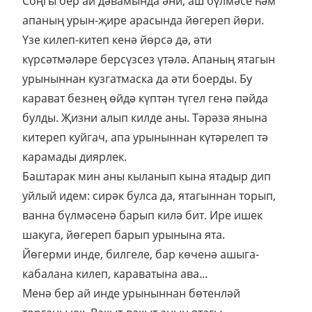
Соңгы бер ай дәвамында әни, аш бүлмәсе һәм
апаның урын-җире арасында йөгереп йөри.
Үзе килеп-китеп кенә йөрсә дә, әти
күрсәтмәләре берсүзсез үтәлә. Апаның ятагын
урыныннан кузгатмаска да әти боерды. Бу
карават безнең өйдә күптән түгел генә пәйда
булды. Җизни алып килде аны. Тәрәзә янына
китереп куйгач, апа урыныннан күтәрелеп тә
карамады диярлек.
Баштарак мин аны кыланып кына ятадыр дип
уйлый идем: сирәк булса да, ятагыннан торып,
ванна бүлмәсенә барып килә бит. Ире ишек
шакуга, йөгереп барып урынына ята.
Йөгерми инде, билгеле, бар көченә ашыга-
кабалана килеп, караватына ава...
Менә бер ай инде урыныннан бөтенләй