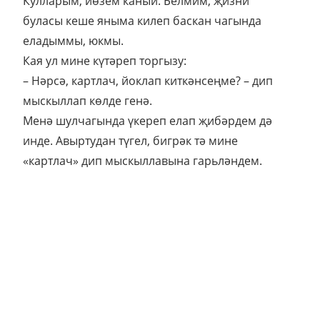
Кулларым, йөзем каный. Белмим, җизни
буласы кеше яныма килеп баскан чагында
еладыммы, юкмы.
Кая ул мине күтәреп торгызу:
– Нәрсә, картлач, йоклап киткәнсеңме? – дип
мыскыллап көлде генә.
Менә шулчагында үкереп елап җибәрдем дә
инде. Авыртудан түгел, бигрәк тә мине
«картлач» дип мыскыллавына гарьләндем.
Мин генә түгел, өйдәгеләр барысы да
яратмады аны. Ападан башкалар. Ничек
яратырга була инде – хатыны сау-сәламәт
булганда бергә яшәделәр, ул чирләп китүгә –
рәхим итегез! Әти-әнисе йортына китереп
ташлады да, атна-ун көнгә бер мәртәбә килеп
күренә...