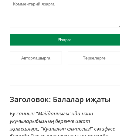
Язарга
Авторлашырга
Теркәлергә
Заголовок: Балалар иҗаты
Бу санның "Мәйданчыгы"нда нәни
укучыларыбызның беренче иҗат
җимешләре, "Кушылып елмаегыз!" сәхифәсе