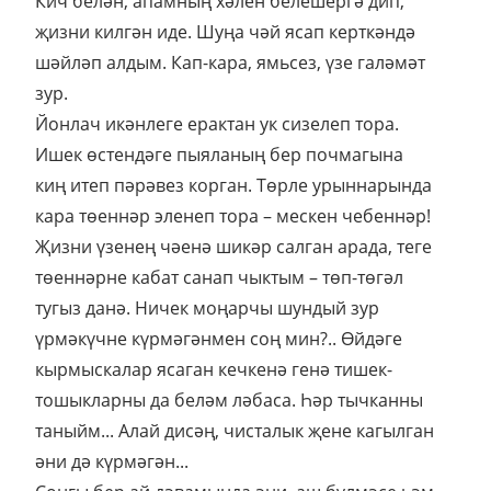
Кич белән, апамның хәлен белешергә дип,
җизни килгән иде. Шуңа чәй ясап керткәндә
шәйләп алдым. Кап-кара, ямьсез, үзе галәмәт
зур.
Йонлач икәнлеге ерактан ук сизелеп тора.
Ишек өстендәге пыяланың бер почмагына
киң итеп пәрәвез корган. Төрле урыннарында
кара төеннәр эленеп тора – мескен чебеннәр!
Җизни үзенең чәенә шикәр салган арада, теге
төеннәрне кабат санап чыктым – төп-төгәл
тугыз данә. Ничек моңарчы шундый зур
үрмәкүчне күрмәгәнмен соң мин?.. Өйдәге
кырмыскалар ясаган кечкенә генә тишек-
тошыкларны да беләм ләбаса. Һәр тычканны
таныйм... Алай дисәң, чисталык җене кагылган
әни дә күрмәгән...