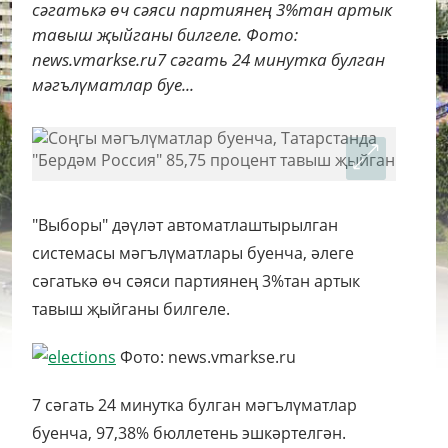
сәгатькә өч сәяси партиянең 3%тан артык
тавыш җыйганы билгеле. Фото:
news.vmarkse.ru7 сәгать 24 минутка булган
мәгълүматлар буе...
"Выборы" дәүләт автоматлаштырылган
системасы мәгълүматлары буенча, әлеге
сәгатькә өч сәяси партиянең 3%тан артык
тавыш җыйганы билгеле.
Фото: news.vmarkse.ru
7 сәгать 24 минутка булган мәгълүматлар
буенча, 97,38% бюллетень эшкәртелгән.