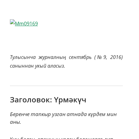
Тулысынча журналның сентябрь (№9, 2016)
саныннан укый аласыз.
Заголовок: Үрмәкүч
Беренче тапкыр узган атнада күрдем мин
аны.