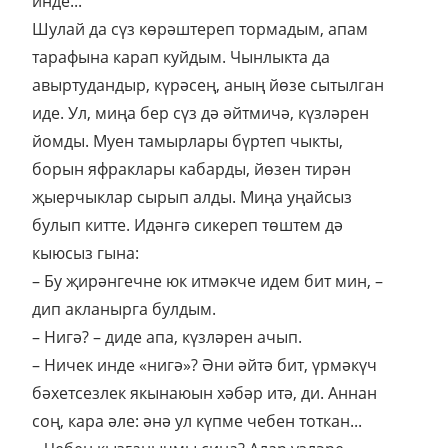
инде...
Шулай да сүз көрәштереп тормадым, апам
тарафына карап куйдым. Чынлыкта да
авыртудандыр, күрәсең, аның йөзе сытылган
иде. Ул, миңа бер сүз дә әйтмичә, күзләрен
йомды. Муен тамырлары бүртеп чыкты,
борын яфраклары кабарды, йөзен тирән
җыерчыклар сырып алды. Миңа уңайсыз
булып китте. Идәнгә сикереп төштем дә
кыюсыз гына:
– Бу җирәнгечне юк итмәкче идем бит мин, –
дип акланырга булдым.
– Нигә? – диде апа, күзләрен ачып.
– Ничек инде «нигә»? Әни әйтә бит, үрмәкүч
бәхетсезлек якынаюын хәбәр итә, ди. Аннан
соң, кара әле: әнә ул күпме чебен тоткан...