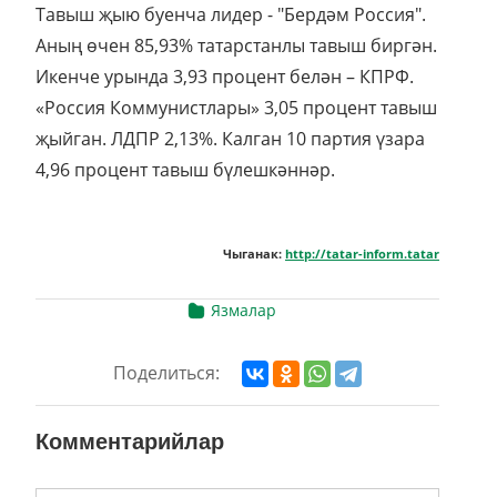
Тавыш җыю буенча лидер - "Бердәм Россия".
Аның өчен 85,93% татарстанлы тавыш биргән.
Икенче урында 3,93 процент белән – КПРФ.
«Россия Коммунистлары» 3,05 процент тавыш
җыйган. ЛДПР 2,13%. Калган 10 партия үзара
4,96 процент тавыш бүлешкәннәр.
Чыганак:
http://tatar-inform.tatar
Язмалар
Поделиться:
Комментарийлар