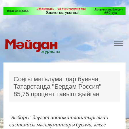
Соңгы мәгълүматлар буенча,
Татарстанда "Бердәм Россия"
85,75 процент тавыш җыйган
"Выборы" дәүләт автоматлаштырылган
системасы мәгълүматлары буенча, әлеге