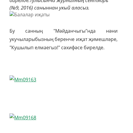
бирелде.Тулысынча журналның сентябрь
(№9, 2016) саныннан укый аласыз.
Бу санның "Мәйданчыгы"нда нәни
укучыларыбызның беренче иҗат җимешләре,
"Кушылып елмаегыз!" сәхифәсе бирелде.