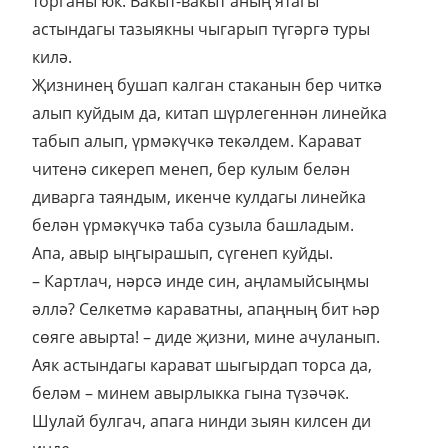
торганы юк. Вакыт-вакыт аның ятагы
астындагы тазыякны чыгарып түгәргә туры
килә.
Җизнинең бушап калган стаканын бер читкә
алып куйдым да, китап шүрлегеннән линейка
табып алып, үрмәкүчкә текәлдем. Карават
читенә сикереп менеп, бер кулым белән
диварга таяндым, икенче кулдагы линейка
белән үрмәкүчкә таба сузыла башладым.
Апа, авыр ыңгырашып, сүгенеп куйды.
– Картлач, нәрсә инде син, аңламыйсыңмы
әллә? Селкетмә караватны, апаңның бит һәр
сөяге авырта! – диде җизни, мине ачуланып.
Аяк астындагы карават шыгырдап торса да,
беләм – минем авырлыкка гына түзәчәк.
Шулай булгач, апага нинди зыян килсен ди