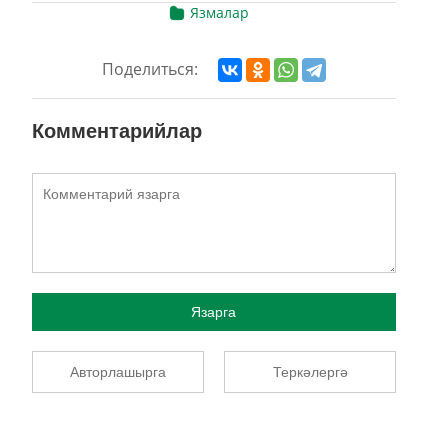
Язмалар
Поделиться:
Комментарийлар
Язарга
Авторлашырга
Теркәлергә