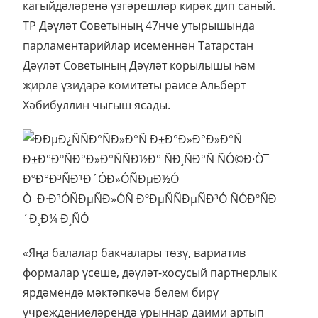
кагыйдәләренә үзгәрешләр кирәк дип саный.
ТР Дәүләт Советының 47нче утырышында
парламентарийлар исеменнән Татарстан
Дәүләт Советының Дәүләт корылышы һәм
җирле үзидарә комитеты рәисе Альберт
Хәбибуллин чыгыш ясады.
«Яңа балалар бакчалары төзү, вариатив
формалар үсеше, дәүләт-хосусый партнерлык
ярдәмендә мәктәпкәчә белем бирү
учреждениеләрендә урыннар даими артып