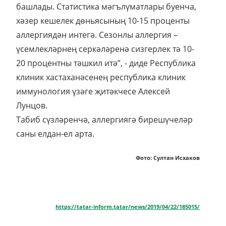
башлады. Статистика мәгълүматлары буенча,
хәзер кешелек дөньясының 10-15 проценты
аллергиядән интегә. Сезонлы аллергия –
үсемлекләрнең серкәләренә сизгерлек тә 10-
20 процентны тәшкил итә”, - диде Республика
клиник хастаханәсенең республика клиник
иммунология үзәге җитәкчесе Алексей
Лунцов.
Табиб сүзләренчә, аллергиягә бирешүчеләр
саны елдан-ел арта.
Фото: Султан Исхаков
https://tatar-inform.tatar/news/2019/04/22/185015/