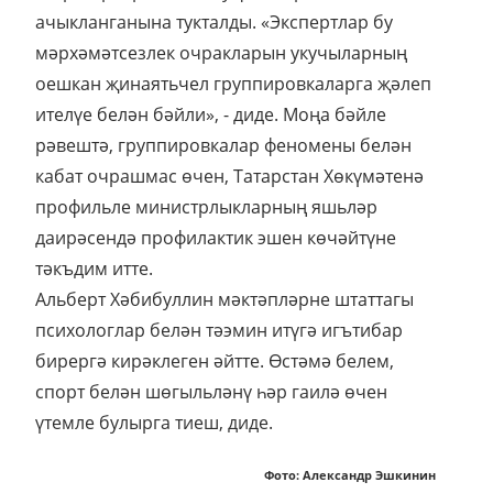
ачыкланганына тукталды. «Экспертлар бу
мәрхәмәтсезлек очракларын укучыларның
оешкан җинаятьчел группировкаларга җәлеп
ителүе белән бәйли», - диде. Моңа бәйле
рәвештә, группировкалар феномены белән
кабат очрашмас өчен, Татарстан Хөкүмәтенә
профильле министрлыкларның яшьләр
даирәсендә профилактик эшен көчәйтүне
тәкъдим итте.
Альберт Хәбибуллин мәктәпләрне штаттагы
психологлар белән тәэмин итүгә игътибар
бирергә кирәклеген әйтте. Өстәмә белем,
спорт белән шөгыльләнү һәр гаилә өчен
үтемле булырга тиеш, диде.
Фото: Александр Эшкинин