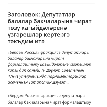
Заголовок: Депутатлар
балалар бакчаларына чират
төзү кагыйдәләренә
үзгәрешләр кертергә
тәкъдим итә
«Бердәм Россия» фракциясе депутатлары
балалар бакчаларына чират
формалаштыру кагыйдәләренә үзгәрешләр
кирәк дип саный. ТР Дәүләт Советының
47нче утырышында парламентарийлар
исеменнән Татарстан Дәүләт...
«Бердәм Россия» фракциясе депутатлары
балалар бакчаларына чират формалаштыру