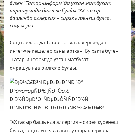
бүген “Татар-информ”да узган матбугат
очрашуында билгеле булды.“XX гасыр
башында аллергия – сирәк күренеш булса,
соңгы ун е...
Соңгы елларда Татарстанда аллергиядән
интегүче кешеләр саны арткан. Бу хакта бүген
“Татар-информ”да узган матбугат
очрашуында билгеле булды.
“XX гасыр башында аллергия – сирәк күренеш
булса, соңгы ун елда авыру ешрак теркәлә