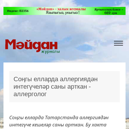
Соңгы елларда аллергиядән
интегүчеләр саны арткан -
аллерголог
Соңгы елларда Татарстанда аллергиядән
интегүче кешеләр саны арткан. Бу хакта