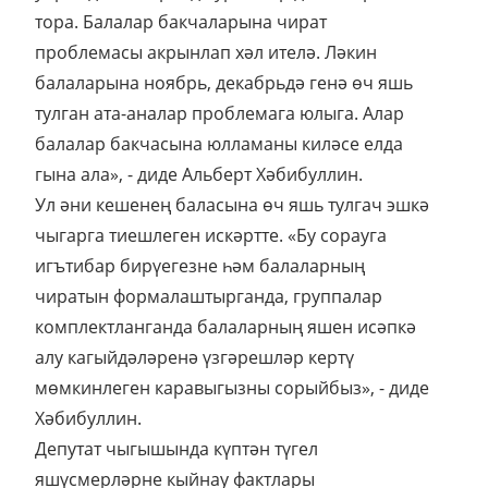
тора. Балалар бакчаларына чират
проблемасы акрынлап хәл ителә. Ләкин
балаларына ноябрь, декабрьдә генә өч яшь
тулган ата-аналар проблемага юлыга. Алар
балалар бакчасына юлламаны киләсе елда
гына ала», - диде Альберт Хәбибуллин.
Ул әни кешенең баласына өч яшь тулгач эшкә
чыгарга тиешлеген искәртте. «Бу сорауга
игътибар бирүегезне һәм балаларның
чиратын формалаштырганда, группалар
комплектланганда балаларның яшен исәпкә
алу кагыйдәләренә үзгәрешләр кертү
мөмкинлеген каравыгызны сорыйбыз», - диде
Хәбибуллин.
Депутат чыгышында күптән түгел
яшүсмерләрне кыйнау фактлары