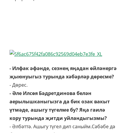
- Илфак әфәнде, сезнең яңадан өйләнергә
җыюнуыгыз турында хәбәрләр дөресме?
- Дөрес.
- Әле Илсөя Бәдретдинова белән
аерылышканыгызга да бик озак вакыт
үтмәде, ашыгу түгелме бу? Яңа гаилә
кору турында җитди уйландыгызмы?
- Әлбәттә. Ашыгу түгел дип саныйм.Сәбәбе дә