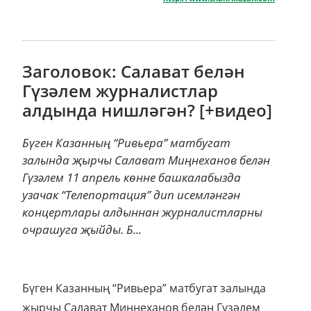
Заголовок: Салават белән
Гүзәлем журналистлар
алдында нишләгән? [+видео]
Бүген Казанның “Ривьера” матбугат
залында җырчы Салават Миңнеханов белән
Гүзәлем 11 апрель көнне башкалабызда
узачак “Телепортация” дип исемләнгән
концертлары алдыннан журналистларны
очрашуга җыйды. Б...
Бүген Казанның “Ривьера” матбугат залында
җырчы Салават Миңнеханов белән Гүзәлем