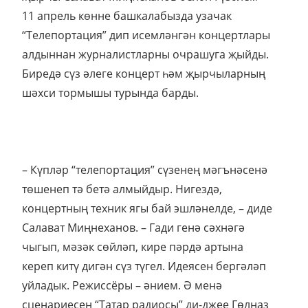
11 апрель көнне башкалабызда узачак
“Телепортация” дип исемләнгән концертлары
алдыннан журналистларны очрашуга җыйды.
Биредә сүз әлеге концерт һәм җырчыларның
шәхси тормышы турында барды.
– Күпләр “телепортация” сүзенең мәгънәсенә
төшенеп тә бетә алмыйдыр. Нигездә,
концертның техник ягы бай эшләнелде, – диде
Салават Миңнеханов. – Гади генә сәхнәгә
чыгып, мәзәк сөйләп, кире пәрдә артына
кереп китү дигән сүз түгел. Идеясен бергәләп
уйладык. Режиссёры – әнием. Ә менә
сценариесен “Татар радиосы” ди-джее Гөлназ