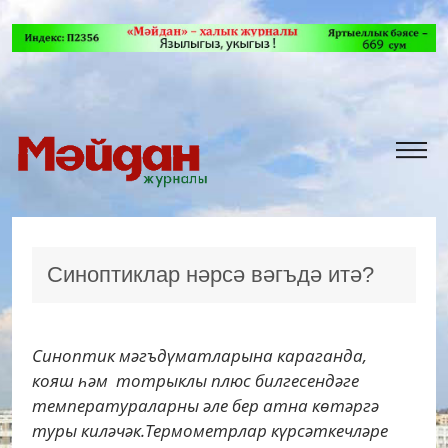
Синоптиклар нәрсә вәгъдә итә?
Синоптик мәгъдүматларына караганда,
кояш һәм тотрыклы плюс билгесендәге
температураларны әле бер атна көтәргә
туры киләчәк.Термометрлар күрсәткечләре