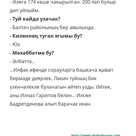
- Әлегә 174 кеше чакырылган. 200 ләп булыр
дип уйлыйм.
- Туй кайда узачак?
- Балтач районының бер авылында.
- Киленнең туган ягымы бу?
- Юк.
- Мәхәббәтме бу?
- Әлбәттә...
...Илфак әфәнде сорауларга башкача җавап
бирмәде диярлек. Ләкин туйның бик
үзенчәлекле булачагын әйтеп узды. Әйтик,
аны Илназ Гарипов белән... Илсөя
Бәдретдинова алып барачак икән.
http://www.shahrikazan.com