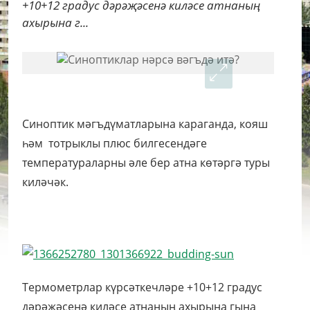
+10+12 градус дәрәҗәсенә киләсе атнаның
ахырына г...
Синоптик мәгъдүматларына караганда, кояш
һәм тотрыклы плюс билгесендәге
температураларны әле бер атна көтәргә туры
киләчәк.
Термометрлар күрсәткечләре +10+12 градус
дәрәҗәсенә киләсе атнаның ахырына гына