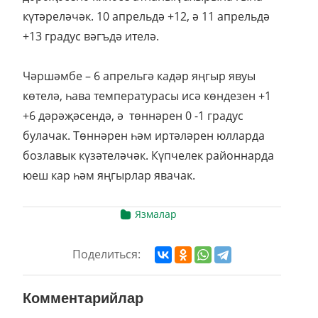
күтәреләчәк. 10 апрельдә +12, ә 11 апрельдә
+13 градус вәгъдә ителә.
Чәршәмбе – 6 апрельгә кадәр яңгыр явуы
көтелә, һава температурасы исә көндезен +1
+6 дәрәҗәсендә, ә төннәрен 0 -1 градус
булачак. Төннәрен һәм иртәләрен юлларда
бозлавык күзәтеләчәк. Күпчелек районнарда
юеш кар һәм яңгырлар явачак.
Язмалар
Поделиться:
Комментарийлар