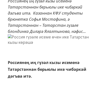
Россиянең иң гүзәл кызы исеменә
Татарстаннан берьюлы ике чибәркәй
дәгъва итә. Казаннан КФУ студенты
брюнетка Софья Мостафина, ә
Татарстаннан – Татарстан гүзәле
блондинка Диләрә Ялалтынова, нәфис...
Россиянең иң гүзәл кызы исеменә
Татарстаннан берьюлы ике чибәркәй
дәгъва итә.