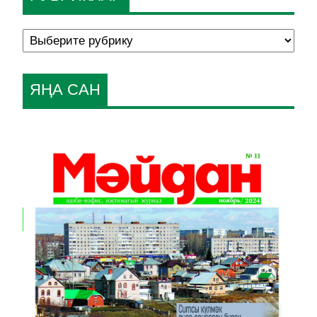
ЯҢА САН