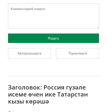
Язарга
Авторлашырга
Теркәлергә
Заголовок: Россия гүзәле
исеме өчен ике Татарстан
кызы көрәшә