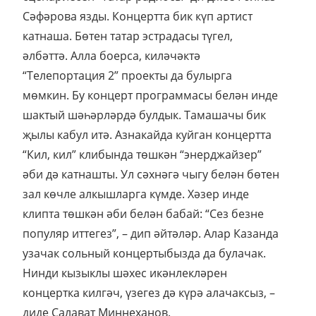
Сәфәрова язды. Концертта бик күп артист
катнаша. Бөтен татар эстрадасы түгел,
әлбәттә. Алла боерса, киләчәктә
“Телепортация 2” проекты да булырга
мөмкин. Бу концерт программасы белән инде
шактый шәһәрләрдә булдык. Тамашачы бик
җылы кабул итә. Азнакайда куйган концертта
“Кил, кил” клибында төшкән “энерджайзер”
әби дә катнашты. Ул сәхнәгә чыгу белән бөтен
зал көчле алкышларга күмде. Хәзер инде
клипта төшкән әби белән бабай: “Сез безне
популяр иттегез”, – дип әйтәләр. Алар Казанда
узачак сольный концертыбызда да булачак.
Нинди кызыклы шәхес икәнлекләрен
концертка килгәч, үзегез дә күрә алачаксыз, –
диде Салават Миңнеханов.