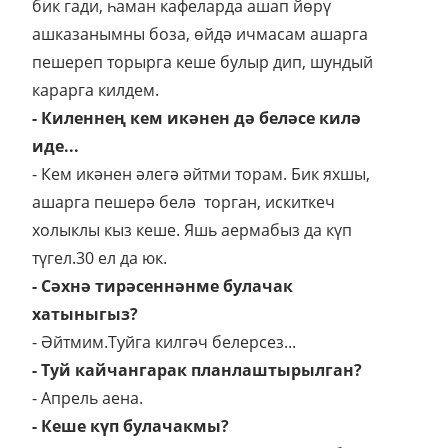
бик гади, һаман кафеларда ашап йөрү
ашказанымны боза, өйдә ичмасам ашарга
пешереп торырга кеше булыр дип, шундый
карарга килдем.
- Киленнең кем икәнен дә беләсе килә
иде...
- Кем икәнен әлегә әйтми торам. Бик яхшы,
ашарга пешерә белә торган, искиткеч
холыклы кыз кеше. Яшь аермабыз да күп
түгел.30 ел да юк.
- Сәхнә тирәсеннәнме булачак
хатыныгыз?
- Әйтмим.Туйга килгәч белерсез...
- Туй кайчангарак планлаштырылган?
- Апрель аена.
- Кеше күп булачакмы?