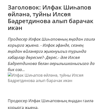
Заголовок: Илфак Шиһапов
өйләнә, туйны Илсөя
Бәдретдинова алып барачак
икән
Продюсер Илфак Шиһаповның яңадан гаилә
корырга җыена. - Илфак әфәнде, сезнең
яңадан өйләнергә җыюнуыгыз турында
хәбәрләр дөресме?- Дөрес.- Әле Илсөя
Бәдретдинова белән аерылышканыгызга да
бик оза...
Продюсер Илфак Шиһаповның яңадан гаилә
корырга җыена.