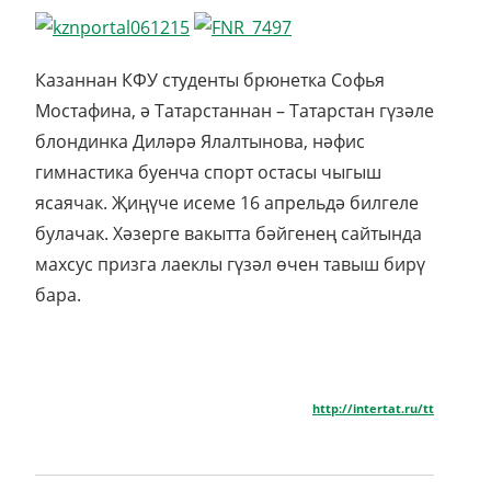
Казаннан КФУ студенты брюнетка Софья
Мостафина, ә Татарстаннан – Татарстан гүзәле
блондинка Диләрә Ялалтынова, нәфис
гимнастика буенча спорт остасы чыгыш
ясаячак. Җиңүче исеме 16 апрельдә билгеле
булачак. Хәзерге вакытта бәйгенең сайтында
махсус призга лаеклы гүзәл өчен тавыш бирү
бара.
http://intertat.ru/tt