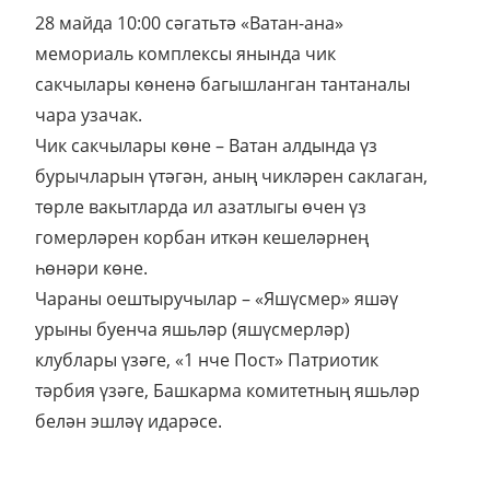
28 майда 10:00 сәгатьтә «Ватан-ана»
мемориаль комплексы янында чик
сакчылары көненә багышланган тантаналы
чара узачак.
Чик сакчылары көне – Ватан алдында үз
бурычларын үтәгән, аның чикләрен саклаган,
төрле вакытларда ил азатлыгы өчен үз
гомерләрен корбан иткән кешеләрнең
һөнәри көне.
Чараны оештыручылар – «Яшүсмер» яшәү
урыны буенча яшьләр (яшүсмерләр)
клублары үзәге, «1 нче Пост» Патриотик
тәрбия үзәге, Башкарма комитетның яшьләр
белән эшләү идарәсе.