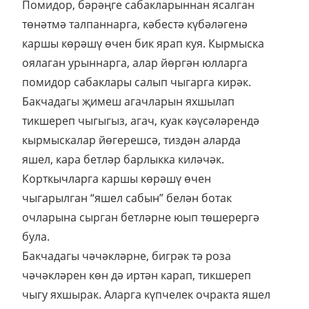
Помидор, бәрәңге сабакларыннан ясалган
төнәтмә талпаннарга, кәбестә күбәләгенә
каршы көрәшү өчен бик ярап куя. Кырмыска
оялаган урыннарга, алар йөргән юлларга
помидор сабаклары салып чыгарга кирәк.
Бакчадагы җимеш агачларын яхшылап
тикшереп чыгыгыз, агач, куак кәүсәләрендә
кырмыскалар йөгерешсә, тиздән аларда
яшел, кара бетләр барлыкка киләчәк.
Корткычларга каршы көрәшү өчен
чыгарылган “яшел сабын” белән ботак
очларына сырган бетләрне юып төшерергә
була.
Бакчадагы чәчәкләрне, бигрәк тә роза
чәчәкләрен көн дә иртән карап, тикшереп
чыгу яхшырак. Аларга күпчелек очракта яшел