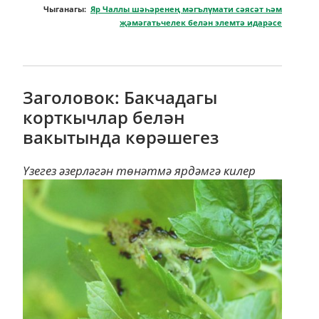
Чыганагы:
Яр Чаллы шәһәренең мәгълүмати сәясәт һәм
җәмәгатьчелек белән элемтә идарәсе
Заголовок: Бакчадагы
корткычлар белән
вакытында көрәшегез
Үзегез әзерләгән төнәтмә ярдәмгә килер