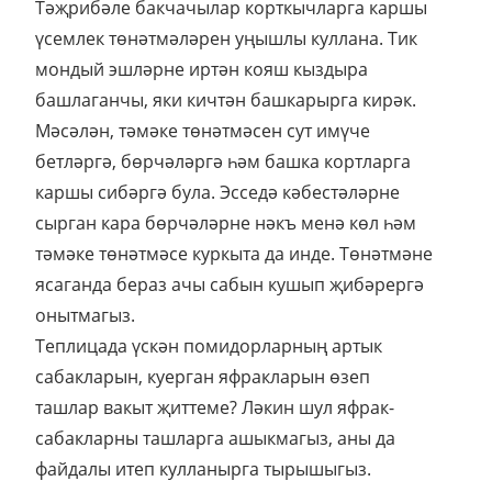
Тәҗрибәле бакчачылар корткычларга каршы
үсемлек төнәтмәләрен уңышлы куллана. Тик
мондый эшләрне иртән кояш кыздыра
башлаганчы, яки кичтән башкарырга кирәк.
Мәсәлән, тәмәке төнәтмәсен сут имүче
бетләргә, бөрчәләргә һәм башка кортларга
каршы сибәргә була. Эсседә кәбестәләрне
сырган кара бөрчәләрне нәкъ менә көл һәм
тәмәке төнәтмәсе куркыта да инде. Төнәтмәне
ясаганда бераз ачы сабын кушып җибәрергә
онытмагыз.
Теплицада үскән помидорларның артык
сабакларын, куерган яфракларын өзеп
ташлар вакыт җиттеме? Ләкин шул яфрак-
сабакларны ташларга ашыкмагыз, аны да
файдалы итеп кулланырга тырышыгыз.