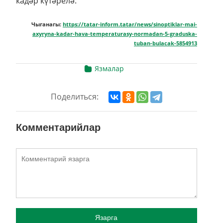
кадәр күтәрелә.
Чыганагы:
https://tatar-inform.tatar/news/sinoptiklar-mai-
axyryna-kadar-hava-temperaturasy-normadan-5-graduska-
tuban-bulacak-5854913
Язмалар
Поделиться:
Комментарийлар
Язарга