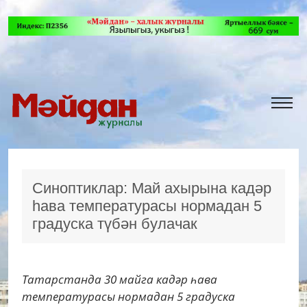
Синоптиклар: Май ахырына кадәр
һава температурасы нормадан 5
градуска түбән булачак
Татарстанда 30 майга кадәр һава
температурасы нормадан 5 градуска