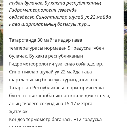
түбән булачак. Бу хакта республиканың
Гидрометеорология үзәгендә
сөйләделәр.Синоптиклар шулай ук 22 майда
һава шартларының бозылуы тур...
Татарстанда 30 майга кадәр һава
температурасы нормадан 5 градуска түбән
булачак.
Бу хакта республиканың
Гидрометеорология үзәгендә сөйләделәр.
Синоптиклар шулай ук 22 майда һава
шартларының бозылуы турында кисәтте.
Татарстан Республикасы территориясендә
бүген төньяк-көнбатыштан көчле җил көтелә,
аның тизлеге секундына 15-17 метрга
җитәчәк.
Көндез термометр баганасы +12 градуска