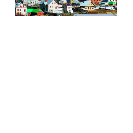
Анонс № 11, 2024 ел
ЭЗЛӘҮ