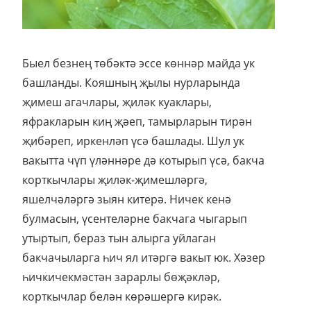
Быел безнең төбәктә эссе көннәр майда ук
башланды. Кояшның җылы нурларында
җимеш агачлары, җиләк куаклары,
яфракларын киң җәеп, тамырларын тирән
җибәреп, иркенләп үсә башлады. Шул ук
вакытта чүп үләннәре дә котырып үсә, бакча
корткычлары җиләк-җимешләргә,
яшелчәләргә зыян китерә. Ничек кенә
булмасын, үсентеләрне бакчага чыгарып
утыртып, бераз тын алырга уйлаган
бакчачыларга һич ял итәргә вакыт юк. Хәзер
һичкичекмәстән зарарлы бөҗәкләр,
корткычлар белән көрәшергә кирәк.