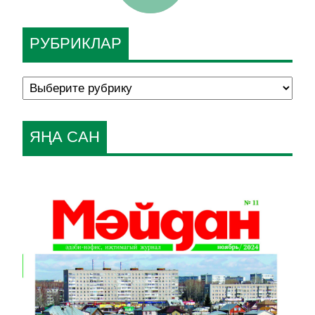
РУБРИКЛАР
ЯҢА САН