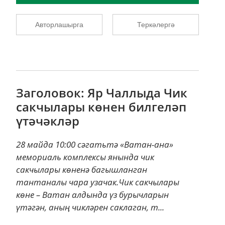
Авторлашырга
Теркәлергә
Заголовок: Яр Чаллыда Чик
сакчылары көнен билгеләп
үтәчәкләр
28 майда 10:00 сәгатьтә «Ватан-ана»
мемориаль комплексы янында чик
сакчылары көненә багышланган
тантаналы чара узачак.Чик сакчылары
көне – Ватан алдында үз бурычларын
үтәгән, аның чикләрен саклаган, т...