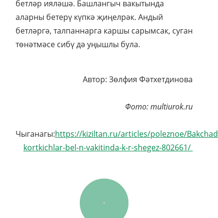
бетләр ияләшә. Башлангыч вакытында
аларны бетерү күпкә җиңелрәк. Андый
бетләргә, талпаннарга каршы сарымсак, суган
төнәтмәсе сибү дә уңышлы була.
Автор: Зөлфия Фәтхетдинова
Фото: multiurok.ru
Чыганагы:
https://kiziltan.ru/articles/poleznoe/Bakchad
kortkichlar-bel-n-vakitinda-k-r-shegez-802661/