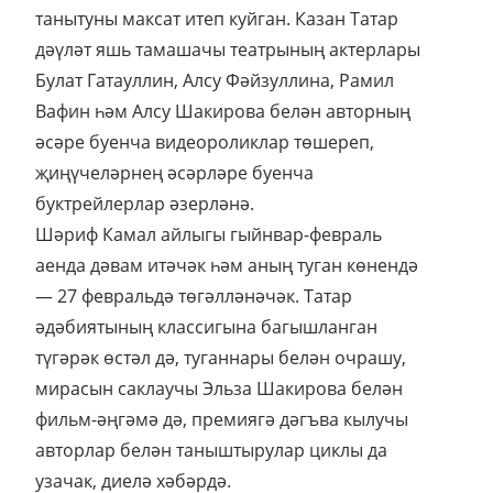
танытуны максат итеп куйган. Казан Татар
дәүләт яшь тамашачы театрының актерлары
Булат Гатауллин, Алсу Фәйзуллина, Рамил
Вафин һәм Алсу Шакирова белән авторның
әсәре буенча видеороликлар төшереп,
җиңүчеләрнең әсәрләре буенча
буктрейлерлар әзерләнә.
Шәриф Камал айлыгы гыйнвар-февраль
аенда дәвам итәчәк һәм аның туган көнендә
— 27 февральдә төгәлләнәчәк. Татар
әдәбиятының классигына багышланган
түгәрәк өстәл дә, туганнары белән очрашу,
мирасын саклаучы Эльза Шакирова белән
фильм-әңгәмә дә, премиягә дәгъва кылучы
авторлар белән таныштырулар циклы да
узачак, диелә хәбәрдә.