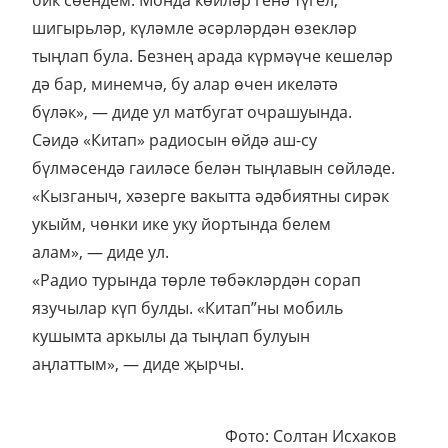
шигырьләр, күләмле әсәрләрдән өзекләр
тыңлап була. Безнең арада күрмәүче кешеләр
дә бар, минемчә, бу алар өчен икеләтә
бүләк», — диде ул матбугат очрашуында.
Сәидә «Китап» радиосын өйдә аш-су
бүлмәсендә гаиләсе белән тыңлавын сөйләде.
«Кызганыч, хәзерге вакытта әдәбиятны сирәк
укыйм, чөнки ике уку йортында белем
алам», — диде ул.
«Радио турында төрле төбәкләрдән сорап
язучылар күп булды. «Китап”ны мобиль
кушымта аркылы да тыңлап булуын
аңлаттым», — диде җырчы.
Фото: Солтан Исхаков