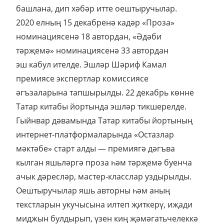
башлана, дип хәбәр итте оештыручылар.
2020 елның 15 декабренә кадәр «Проза»
номинациясенә 18 автордан, «Әдәби
тәрҗемә» номинациясенә 33 автордан
эш кабул ителде. Эшләр Шәриф Камал
премиясе экспертлар комиссиясе
әгъзаларына тапшырылды. 22 декабрь көнне
Татар китабы йортында эшләр тикшерелде.
Гыйнвар дәвамында Татар китабы йортының
интернет-платформаларында «Остазлар
мәктәбе» старт алды — премиягә дәгъва
кылган яшьләргә проза һәм тәрҗемә буенча
ачык дәресләр, мастер-класслар уздырылды.
Оештыручылар яшь авторны һәм аның
текстларын укучысына илтеп җиткерү, иҗади
миджын булдырып, үзен киң җәмәгатьчелеккә