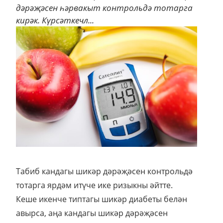
дәрәҗәсен һәрвакыт контрольдә тотарга
кирәк. Күрсәткечл...
Табиб кандагы шикәр дәрәҗәсен контрольдә
тотарга ярдәм итүче ике ризыкны әйтте.
Кеше икенче типтагы шикәр диабеты белән
авырса, аңа кандагы шикәр дәрәҗәсен