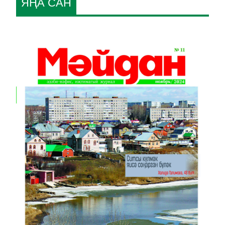
ЯҢА САН