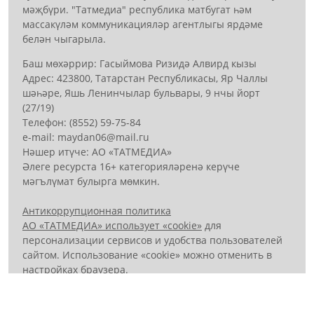
мәҗбүри. "Татмедиа" республика матбугат һәм
массакүләм коммуникацияләр агентлыгы ярдәме
белән чыгарыла.
Баш мөхәррир: Гасыймова Ризидә Алвирд кызы
Адрес: 423800, Татарстан Республикасы, Яр Чаллы
шәһәре, Яшь Ленинчылар бульвары, 9 нчы йорт
(27/19)
Телефон: (8552) 59-75-84
е-mail: mауdаn06@mail.гu
Нәшер итүче: АО «ТАТМЕДИА»
Әлеге ресурста 16+ категорияләренә керүче
мәгълүмат булырга мөмкин.
Антикоррупционная политика
АО «ТАТМЕДИА» использует «cookie»
для
персонализации сервисов и удобства пользователей
сайтом. Использование «cookie» можно отменить в
настройках браузера.
Политика конфиденциальности