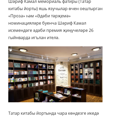
Шәриф Камал мемориаль фатиры (Татар
китабы йорты) яшь язучылар өчен оештырган
«Проза» һәм «Әдәби тәрҗемә»
номинацияләре буенча Шәриф Камал
исемендәге әдәби премия җиңүчеләре 26
гыйнварда игълан ителә.
Татар китабы йортында чара көндезге икедә