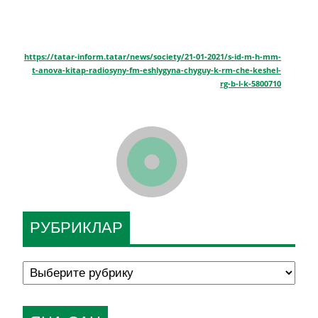
https://tatar-inform.tatar/news/society/21-01-2021/s-id-m-h-mm-
t-anova-kitap-radiosyny-fm-eshlygyna-chyguy-k-rm-che-keshel-
rg-b-l-k-5800710
РУБРИКЛАР