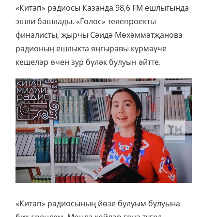
«Китап» радиосы Казанда 98,6 FM ешлыгында
эшли башлады. «Голос» телепроекты
финалисты, җырчы Сәидә Мөхәммәтҗанова
радионың ешлыкта яңгыравы күрмәүче
кешеләр өчен зур бүләк булуын әйтте.
«Китап» радиосының йөзе булуым булуына
бик сөендем. Монда көйләр генә түгел,