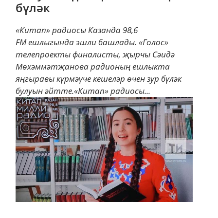
бүләк
«Китап» радиосы Казанда 98,6
FM ешлыгында эшли башлады. «Голос»
телепроекты финалисты, җырчы Сәидә
Мөхәммәтҗанова радионың ешлыкта
яңгыравы күрмәүче кешеләр өчен зур бүләк
булуын әйтте.«Китап» радиосы...