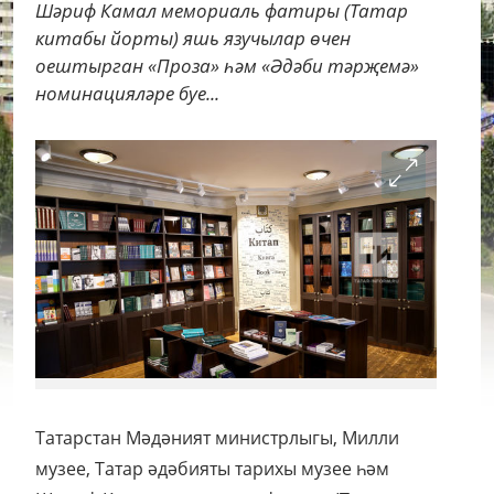
Шәриф Камал мемориаль фатиры (Татар
китабы йорты) яшь язучылар өчен
оештырган «Проза» һәм «Әдәби тәрҗемә»
номинацияләре буе...
Татарстан Мәдәният министрлыгы, Милли
музее, Татар әдәбияты тарихы музее һәм