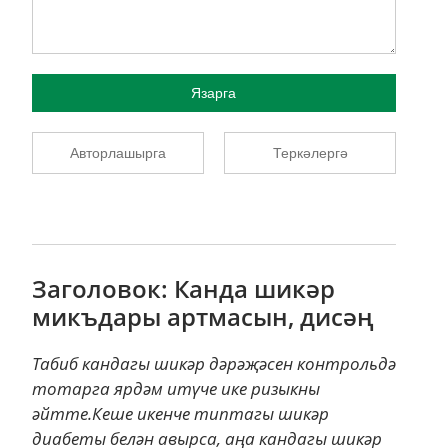
Язарга
Авторлашырга
Теркәлергә
Заголовок: Канда шикәр
микъдары артмасын, дисәң
Табиб кандагы шикәр дәрәҗәсен контрольдә
тотарга ярдәм итүче ике ризыкны
әйтте.Кеше икенче типтагы шикәр
диабеты белән авырса, аңа кандагы шикәр