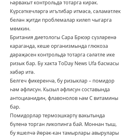
һәрвакыт контрольдә тотарга кирәк.
Күрсәткечләргә игътибар итмәсә, сәламәтлек
белән җитди проблемалар килеп чыгарга
мөмкин.
Британия диетологы Сара Брюэр сүзләренә
караганда, кеше организмында глюкоза
дәрәҗәсен контрольдә тотарга сәләтле ике
ризык бар. Бу хакта ToDay News Ufa басмасы
хәбәр итә.
Белгеч фикеренчә, бу ризыклар – помидор
һәм әфлисун. Кызыл әфлисун составында
антоцианидин, флавонолов һәм С витамины
бар.
Помидорлар термоэшкәртү вакытында
бүленә торган ликопинга бай. Моннан тыш,
бу яшелчә йөрәк-кан тамырлары авырулары