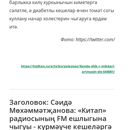
барлыкка килү куркынычын киметергә
сәләтле, ә диабетлы кешеләр өчен томат согы
куллану начар холестерин чыгаруга ярдәм
итә.
Фото: https://twitter.com/
https://kiziltan.ru/articles/poleznoe/Kanda-shik-r-mikdari-
artmasin-dis-644081/
Заголовок: Сәидә
Мөхәммәтҗанова: «Китап»
радиосының FM ешлыгына
чыгуы - күрмәүче кешеләргә