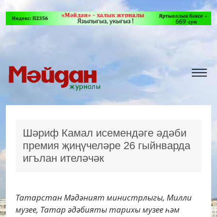
Шәриф Камал исемендәге әдәби
премия җиңүчеләре 26 гыйнварда
игълан ителәчәк
Татарстан Мәдәният министрлыгы, Милли
музее, Татар әдәбияты тарихы музее һәм