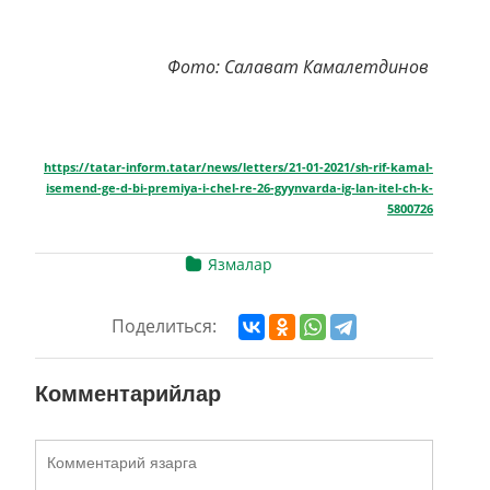
Фото: Салават Камалетдинов
https://tatar-inform.tatar/news/letters/21-01-2021/sh-rif-kamal-
isemend-ge-d-bi-premiya-i-chel-re-26-gyynvarda-ig-lan-itel-ch-k-
5800726
Язмалар
Поделиться:
Комментарийлар