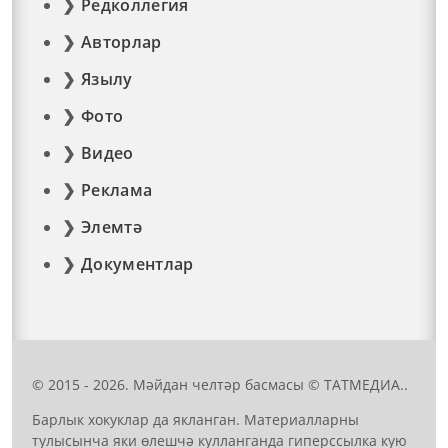
Редколлегия
Авторлар
Язылу
Фото
Видео
Реклама
Элемтә
Документлар
© 2015 - 2026. Мәйдан челтәр басмасы © ТАТМЕДИА..
Барлык хокуклар да якланган. Материалларны
тулысынча яки өлешчә кулланганда гиперссылка кую