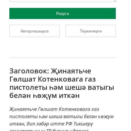
Язарга
Авторлашырга
Теркәлергә
Заголовок: Җинаятьче
Гөлшат Котенковага газ
пистолеты һәм шешә ватыгы
белән һөҗүм иткән
Җинаятьче Гөлшат Котенковага газ
пистолеты һәм шешә ватыгы белән һөҗүм
иткән, дип хәбәр итте РФ Тикшерү
комитетының ТР буенча идарәсе