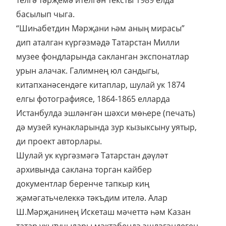
басылып чыга.
“Шиһабетдин Мәрҗани һәм аның мирасы”
дип аталган күргәзмәдә Татарстан Милли
музее фондларында сакланган экспонатлар
урын алачак. Галимнең юл сандыгы,
китапханәсендәге китаплар, шулай ук 1874
елгы фотографиясе, 1864-1865 елларда
Истанбулда эшләнгән шәхси мөһере (печать)
дә музей кунакларында зур кызыксыну уятыр,
ди проект авторлары.
Шулай ук күргәзмәгә Татарстан дәүләт
архивында саклана торган кайбер
документлар беренче тапкыр киң
җәмәгатьчелеккә тәкъдим ителә. Алар
Ш.Мәрҗанинең Искеташ мәчеттә һәм Казан
татар укытучылары мәктәбендә эшләгәнлеген