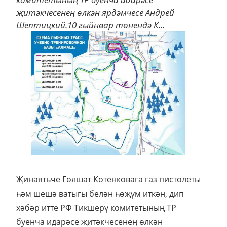
җитәкчесенең өлкән ярдәмчесе Андрей
Шептицкий.10 гыйнвар төнендә К...
Җинаятьче Гөлшат Котенковага газ пистолеты
һәм шешә ватыгы белән һөҗүм иткән, дип
хәбәр итте РФ Тикшерү комитетының ТР
буенча идарәсе җитәкчесенең өлкән