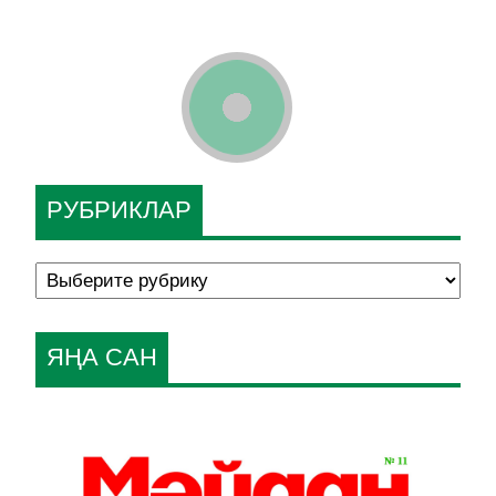
РУБРИКЛАР
ЯҢА САН