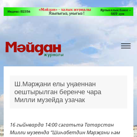
Ш.Мәрҗани елы уңаеннан
оештырылган беренче чара
Милли музейда узачак
16 гыйнварда 14:00 сәгатьтә Татарстан
Милли музеенда “Шиһабетдин Мәрҗани һәм