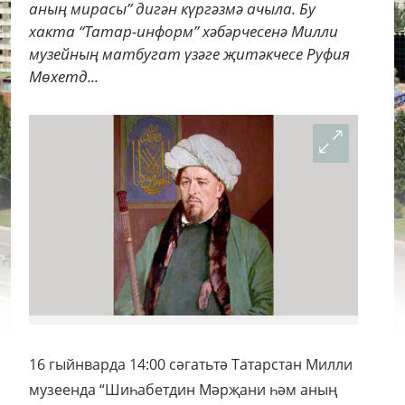
аның мирасы” дигән күргәзмә ачыла. Бу
хакта “Татар-информ” хәбәрчесенә Милли
музейның матбугат үзәге җитәкчесе Руфия
Мөхетд...
16 гыйнварда 14:00 сәгатьтә Татарстан Милли
музеенда “Шиһабетдин Мәрҗани һәм аның