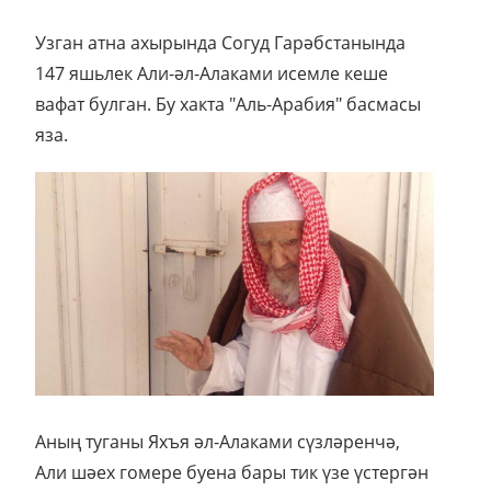
Узган атна ахырында Согуд Гарәбстанында
147 яшьлек Али-әл-Алаками исемле кеше
вафат булган. Бу хакта "Аль-Арабия" басмасы
яза.
Аның туганы Яхъя әл-Алаками сүзләренчә,
Али шәех гомере буена бары тик үзе үстергән