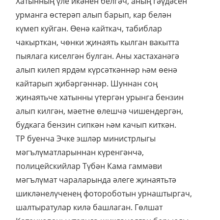
Хатынның үле икәнен белгәч, аның гәүдәсен
урманга өстерәп алып барып, кар белән
күмеп куйган. Өенә кайткач, табиблар
чакырткан, чөнки җинаять кылган вакытта
пыялага киселгән булган. Аны хастаханәгә
алып килеп ярдәм күрсәткәннәр һәм өенә
кайтарып җибәргәннәр. Шуннан соң
җинаятьче хатынны үтергән урынга бензин
алып килгән, мәетне өлешчә чишендергән,
будкага бензин сипкән һәм качып киткән.
ТР буенча Эчке эшләр министрлыгы
мәгълүматларыннан күренгәнчә,
полицейскийлар Түбән Кама гаммәви
мәгълүмат чараларында әлеге җинаятьтә
шикләнелүченең фотороботын урнаштыргач,
шалтыратулар килә башлаган. Гөлшат