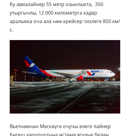
бу авиалайнер 55 метр озынлыкта, 350
утыргычлы, 12 000 километрга кадәр
аралыкка оча ала һәм крейсер тизлеге 850 км/
с.
Вьетнамнан Мәскәүгә очучы әлеге лайнер
Бигеш аэропортына өстәмә ягулык белән