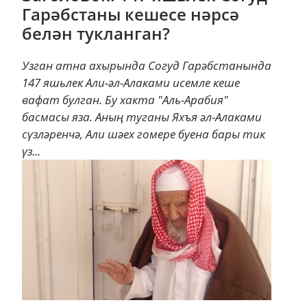
Гарәбстаны кешесе нәрсә
белән тукланган?
Узган атна ахырында Согуд Гарәбстанында
147 яшьлек Али-әл-Алаками исемле кеше
вафат булган. Бу хакта "Аль-Арабия"
басмасы яза. Аның туганы Яхъя әл-Алаками
сүзләренчә, Али шәех гомере буена бары тик
үз...