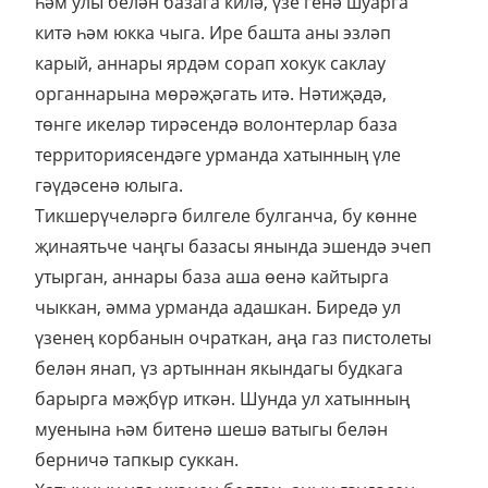
һәм улы белән базага килә, үзе генә шуарга
китә һәм юкка чыга. Ире башта аны эзләп
карый, аннары ярдәм сорап хокук саклау
органнарына мөрәҗәгать итә. Нәтиҗәдә,
төнге икеләр тирәсендә волонтерлар база
территориясендәге урманда хатынның үле
гәүдәсенә юлыга.
Тикшерүчеләргә билгеле булганча, бу көнне
җинаятьче чаңгы базасы янында эшендә эчеп
утырган, аннары база аша өенә кайтырга
чыккан, әмма урманда адашкан. Биредә ул
үзенең корбанын очраткан, аңа газ пистолеты
белән янап, үз артыннан якындагы будкага
барырга мәҗбүр иткән. Шунда ул хатынның
муенына һәм битенә шешә ватыгы белән
берничә тапкыр суккан.