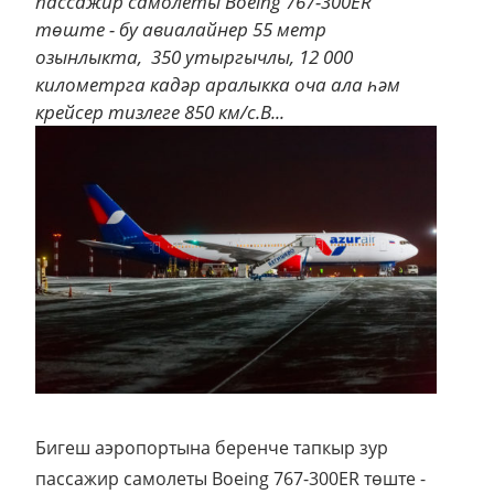
пассажир самолеты Boeing 767-300ER
төште - бу авиалайнер 55 метр
озынлыкта, 350 утыргычлы, 12 000
километрга кадәр аралыкка оча ала һәм
крейсер тизлеге 850 км/с.В...
Бигеш аэропортына беренче тапкыр зур
пассажир самолеты Boeing 767-300ER төште -