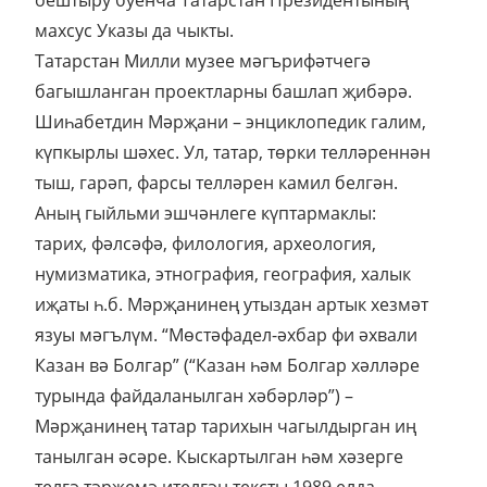
махсус Указы да чыкты.
Татарстан Милли музее мәгърифәтчегә
багышланган проектларны башлап җибәрә.
Шиһабетдин Мәрҗани – энциклопедик галим,
күпкырлы шәхес. Ул, татар, төрки телләреннән
тыш, гарәп, фарсы телләрен камил белгән.
Аның гыйльми эшчәнлеге күптармаклы:
тарих, фәлсәфә, филология, археология,
нумизматика, этнография, география, халык
иҗаты һ.б. Мәрҗанинең утыздан артык хезмәт
язуы мәгълүм. “Мөстәфадел-әхбар фи әхвали
Казан вә Болгар” (“Казан һәм Болгар хәлләре
турында файдаланылган хәбәрләр”) –
Мәрҗанинең татар тарихын чагылдырган иң
танылган әсәре. Кыскартылган һәм хәзерге
телгә тәрҗемә ителгән тексты 1989 елда