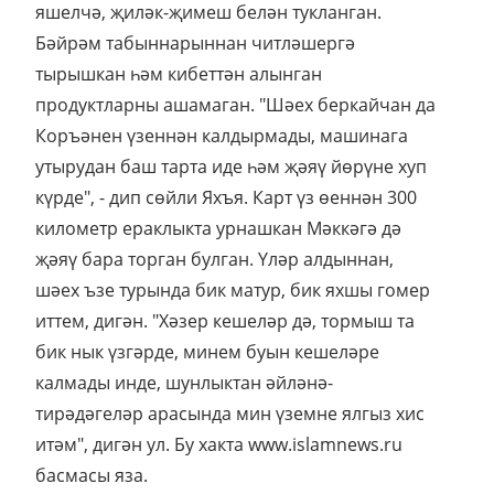
яшелчә, җиләк-җимеш белән тукланган.
Бәйрәм табыннарыннан читләшергә
тырышкан һәм кибеттән алынган
продуктларны ашамаган. "Шәех беркайчан да
Коръәнен үзеннән калдырмады, машинага
утырудан баш тарта иде һәм җәяү йөрүне хуп
күрде", - дип сөйли Яхъя. Карт үз өеннән 300
километр ераклыкта урнашкан Мәккәгә дә
җәяү бара торган булган. Үләр алдыннан,
шәех ъзе турында бик матур, бик яхшы гомер
иттем, дигән. "Хәзер кешеләр дә, тормыш та
бик нык үзгәрде, минем буын кешеләре
калмады инде, шунлыктан әйләнә-
тирәдәгеләр арасында мин үземне ялгыз хис
итәм", дигән ул. Бу хакта www.islamnews.ru
басмасы яза.