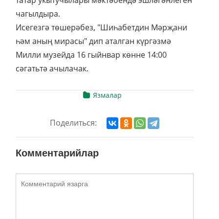
чагылдыра.
Исегезгә төшерәбез, "Шиһабетдин Мәрҗани
һәм аның мирасы" дип аталган күргәзмә
Милли музейда 16 гыйнвар көнне 14:00
сәгатьтә ачылачак.
Язмалар
Поделиться:
Комментарийлар