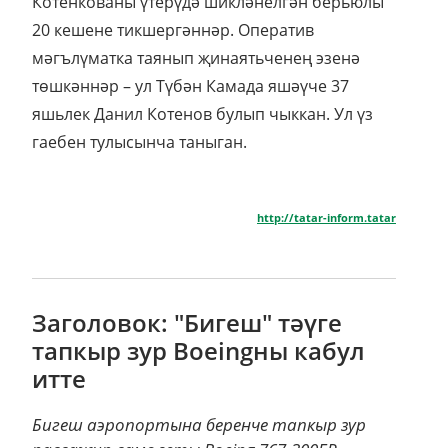
Котенкованы үтерүдә шикләнелгән берьюлы
20 кешене тикшергәннәр. Оператив
мәгълүматка таянып җинаятьченең эзенә
төшкәннәр – ул Түбән Камада яшәүче 37
яшьлек Данил Котенов булып чыккан. Ул үз
гаебен тулысынча таныган.
http://tatar-inform.tatar
Заголовок: "Бигеш" тәүге
тапкыр зур Boeingны кабул
итте
Бигеш аэропортына беренче тапкыр зур