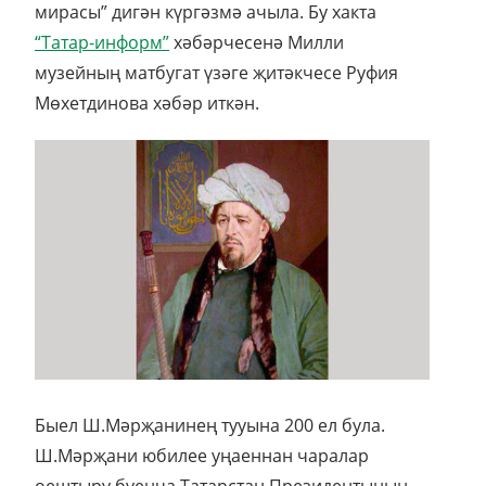
мирасы” дигән күргәзмә ачыла. Бу хакта
“Татар-информ”
хәбәрчесенә Милли
музейның матбугат үзәге җитәкчесе Руфия
Мөхетдинова хәбәр иткән.
Быел Ш.Мәрҗанинең тууына 200 ел була.
Ш.Мәрҗани юбилее уңаеннан чаралар
оештыру буенча Татарстан Президентының