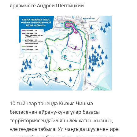
ярдәмчесе Андрей Шептицкий.
10 гыйнвар төнендә Кызыл Чишмә
бистәсенең өйрәнү-күнегүләр базасы
территориясендә 29 яшьлек хатын-кызның
үле гәүдәсе табыла. Ул чаңгыда шуу өчен ире