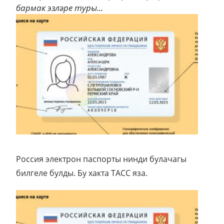
бармак эзләре туры...
Россия электрон паспорты нинди булачагы
билгеле булды. Бу хакта ТАСС яза.