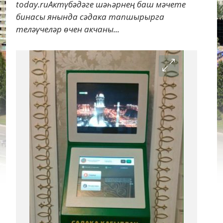
today.ruАктүбәдәге шәһәрнең баш мәчете
бинасы янында сәдака тапшырырга
теләүчеләр өчен акчаны...