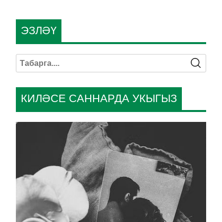
ЭЗЛӘҮ
КИЛӘСЕ САННАРДА УКЫГЫЗ