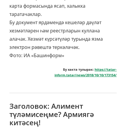
карта формасында ясап, халыкка
таратачаклар.
Бу документ ярдәмендә кешеләр дәүләт
хезмәтләрен һәм реестрларын куллана
алачак. Хезмәт күрсәтүләр турында язма
электрон рәвештә теркәләчәк.
Фото: ИА «Башинформ»
Бу хакта тулырак:
https://tatar-
inform.tatar/news/2018/10/10/173154/
Заголовок: Алимент
түләмисеңме? Армиягә
китәсең!