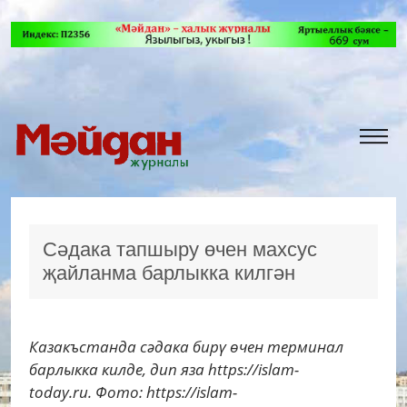
Сәдака тапшыру өчен махсус
җайланма барлыкка килгән
Казакъстанда сәдака бирү өчен терминал
барлыкка килде, дип яза https://islam-
today.ru. Фото: https://islam-