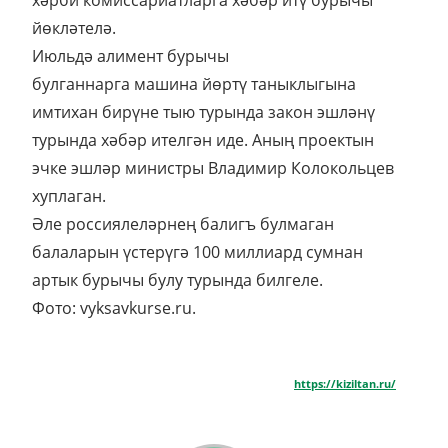
хәрби комиссариатларга хәбәр итү бурычы
йөкләтелә.
Июльдә алимент бурычы
булганнарга машина йөртү таныклыгына
имтихан бирүне тыю турында закон эшләнү
турында хәбәр ителгән иде. Аның проектын
эчке эшләр министры Владимир Колокольцев
хуплаган.
Әле россиялеләрнең балигъ булмаган
балаларын үстерүгә 100 миллиард сумнан
артык бурычы булу турында билгеле.
Фото: vyksavkurse.ru.
https://kiziltan.ru/