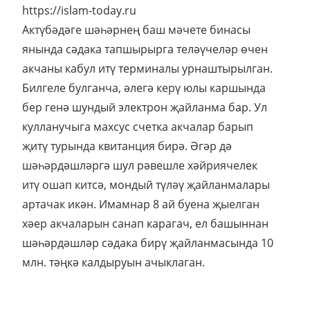
https://islam-today.ru
Актүбәдәге шәһәрнең баш мәчете бинасы
янында сәдака тапшырырга теләүчеләр өчен
акчаны кабул итү терминалы урнаштырылган.
Билгеле булганча, әлегә керү юлы каршында
бер генә шундый электрон җайланма бар. Ул
кулланучыга махсус счетка акчалар барып
җитү турында квитанция бирә. Әгәр дә
шәһәрдәшләргә шул рәвешле хәйриячелек
итү ошап китсә, мондый түләү җайланмалары
артачак икән. Имамнар 8 ай буена җыелган
хәер акчаларын санап карагач, ел башыннан
шәһәрдәшләр сәдака бирү җайланмасында 10
млн. тәңкә калдыруын ачыклаган.