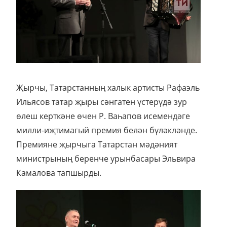
Җырчы, Татарстанның халык артисты Рафаэль
Ильясов татар җыры сәнгатен үстерүдә зур
өлеш керткәне өчен Р. Ваһапов исемендәге
милли-иҗтимагый премия белән бүләкләнде.
Премияне җырчыга Татарстан мәдәният
министрының беренче урынбасары Эльвира
Камалова тапшырды.