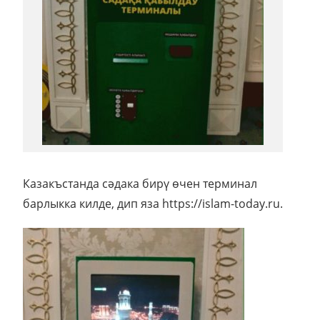
Казакъстанда сәдака бирү өчен терминал
барлыкка килде, дип яза https://islam-today.ru.