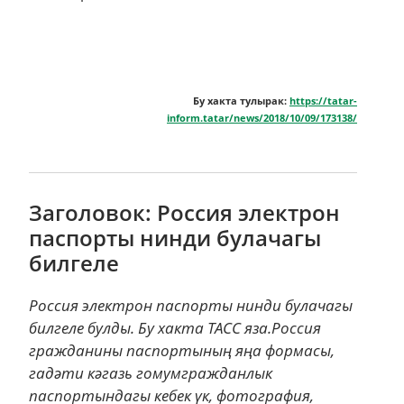
Бу хакта тулырак:
https://tatar-
inform.tatar/news/2018/10/09/173138/
Заголовок: Россия электрон
паспорты нинди булачагы
билгеле
Россия электрон паспорты нинди булачагы
билгеле булды. Бу хакта ТАСС яза.Россия
гражданины паспортының яңа формасы,
гадәти кәгазь гомумгражданлык
паспортындагы кебек үк, фотография,