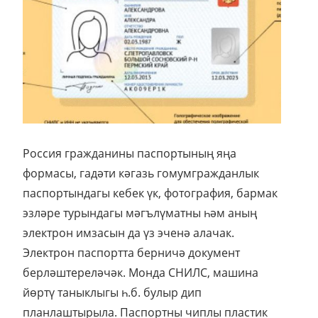
Россия гражданины паспортының яңа
формасы, гадәти кәгазь гомумгражданлык
паспортындагы кебек үк, фотография, бармак
эзләре турындагы мәгълүматны һәм аның
электрон имзасын да үз эченә алачак.
Электрон паспортта берничә документ
берләштереләчәк. Монда СНИЛС, машина
йөртү таныклыгы һ.б. булыр дип
планлаштырыла. Паспортны чиплы пластик