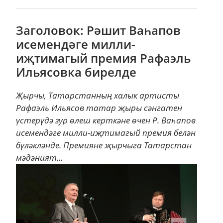
Заголовок: Рәшит Ваһапов
исемендәге милли-
иҗтимагый премия Рафаэль
Ильясовка бирелде
Җырчы, Татарстанның халык артисты
Рафаэль Ильясов татар җыры сәнгатен
үстерүдә зур өлеш керткәне өчен Р. Ваһапов
исемендәге милли-иҗтимагый премия белән
бүләкләнде. Премияне җырчыга Татарстан
мәдәният...