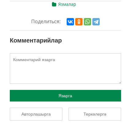
Язмалар
Поделиться:
Комментарийлар
Язарга
Авторлашырга
Теркәлергә