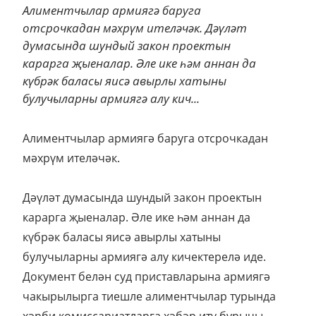
Алиментчылар армиягә баруга
отсрочкадан мәхрүм ителәчәк. Дәүләт
думасында шундый закон проектын
карарга җыеналар. Әле ике һәм аннан да
күбрәк баласы яисә авырлы хатыны
булучыларны армиягә алу кич...
Алиментчылар армиягә баруга отсрочкадан
мәхрүм ителәчәк.
Дәүләт думасында шундый закон проектын
карарга җыеналар. Әле ике һәм аннан да
күбрәк баласы яисә авырлы хатыны
булучыларны армиягә алу кичектерелә иде.
Документ белән суд приставларына армиягә
чакырылырга тиешле алиментчылар турында