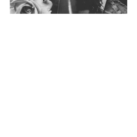
Кара тасмалы фото
Главная
Журнал турында
Редколлегия
Авторлар
Язылу
Фото
Видео