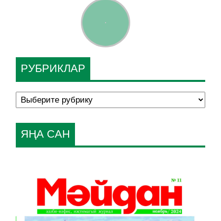
РУБРИКЛАР
ЯҢА САН