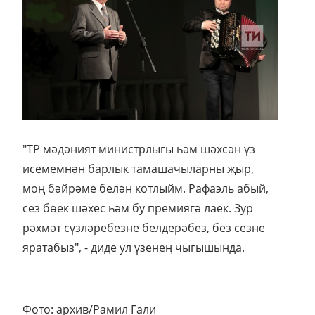
"ТР мәдәният министрлыгы һәм шәхсән үз
исемемнән барлык тамашачыларны җыр,
моң бәйрәме белән котлыйм. Рафаэль абый,
сез бөек шәхес һәм бу премиягә лаек. Зур
рәхмәт сүзләребезне белдерәбез, без сезне
яратабыз", - диде ул үзенең чыгышында.
Фото: архив/Рамил Гали