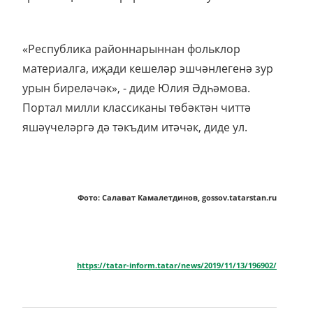
«Республика районнарыннан фольклор
материалга, иҗади кешеләр эшчәнлегенә зур
урын биреләчәк», - диде Юлия Әдһәмова.
Портал милли классиканы төбәктән читтә
яшәүчеләргә дә тәкъдим итәчәк, диде ул.
Фото: Салават Камалетдинов, gossov.tatarstan.ru
https://tatar-inform.tatar/news/2019/11/13/196902/