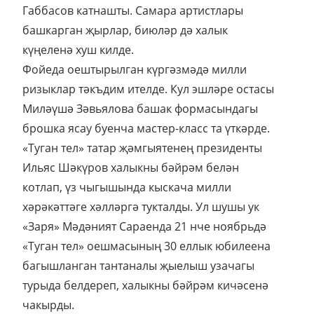
Габбасов катнашты. Самара артистлары
башкарган җырлар, биюләр дә халык
күңеленә хуш килде.
Фойеда оештырылган күргәзмәдә милли
ризыклар тәкъдим ителде. Кул эшләре остасы
Миләүшә Зәвьялова башак формасындагы
брошка ясау буенча мастер-класс та үткәрде.
«Туган тел» татар җәмгыятенең президенты
Ильяс Шәкүров халыкны бәйрәм белән
котлап, үз чыгышында кыскача милли
хәрәкәттәге хәлләргә тукталды. Ул шушы ук
«Заря» Мәдәният Сараенда 21 нче ноябрьдә
«Туган тел» оешмасының 30 еллык юбилеена
багышланган тантаналы җыелыш узачагы
турыда белдереп, халыкны бәйрәм кичәсенә
чакырды.