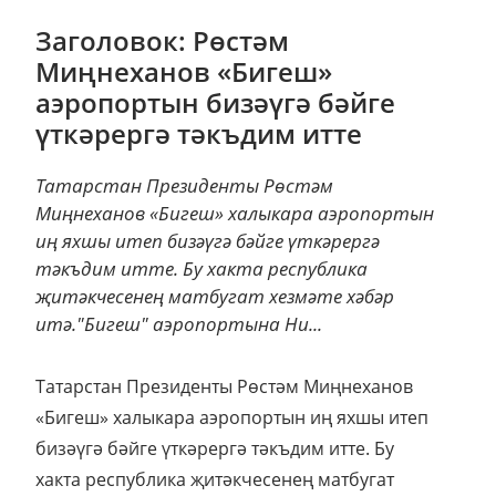
Заголовок: Рөстәм
Миңнеханов «Бигеш»
аэропортын бизәүгә бәйге
үткәрергә тәкъдим итте
Татарстан Президенты Рөстәм
Миңнеханов «Бигеш» халыкара аэропортын
иң яхшы итеп бизәүгә бәйге үткәрергә
тәкъдим итте. Бу хакта республика
җитәкчесенең матбугат хезмәте хәбәр
итә."Бигеш" аэропортына Ни...
Татарстан Президенты Рөстәм Миңнеханов
«Бигеш» халыкара аэропортын иң яхшы итеп
бизәүгә бәйге үткәрергә тәкъдим итте. Бу
хакта республика җитәкчесенең матбугат