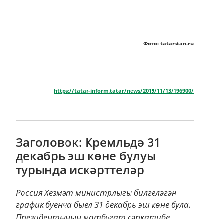
Фото: tatarstan.ru
https://tatar-inform.tatar/news/2019/11/13/196900/
Заголовок: Кремльдә 31
декабрь эш көне булуы
турында искәрттеләр
Россия Хезмәт министрлыгы билгеләгән
график буенча быел 31 декабрь эш көне була.
Президентының матбугат сәркатибе