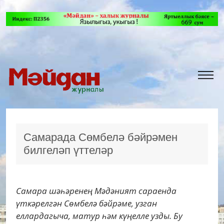
Самарада Сөмбелә бәйрәмен
билгеләп үттеләр
Самара шәһәренең Мәдәният сараенда
үткәрелгән Сөмбелә бәйрәме, узган
еллардагыча, матур һәм күңелле узды. Бу