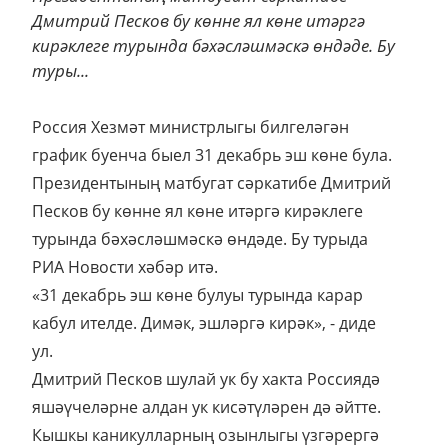
Дмитрий Песков бу көнне ял көне итәргә
кирәклеге турында бәхәсләшмәскә өндәде. Бу
туры...
Россия Хезмәт министрлыгы билгеләгән
график буенча быел 31 декабрь эш көне була.
Президентының матбугат сәркатибе Дмитрий
Песков бу көнне ял көне итәргә кирәклеге
турында бәхәсләшмәскә өндәде. Бу турыда
РИА Новости хәбәр итә.
«31 декабрь эш көне булуы турында карар
кабул ителде. Димәк, эшләргә кирәк», - диде
ул.
Дмитрий Песков шулай ук бу хакта Россиядә
яшәүчеләрне алдан ук кисәтүләрен дә әйтте.
Кышкы каникулларның озынлыгы үзгәрергә