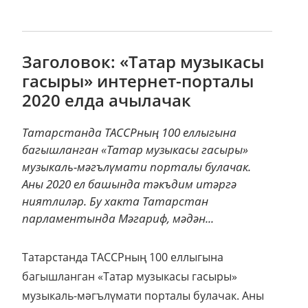
Заголовок: «Татар музыкасы
гасыры» интернет-порталы
2020 елда ачылачак
Татарстанда ТАССРның 100 еллыгына
багышланган «Татар музыкасы гасыры»
музыкаль-мәгълүмати порталы булачак.
Аны 2020 ел башында тәкъдим итәргә
ниятлиләр. Бу хакта Татарстан
парламентында Мәгариф, мәдән...
Татарстанда ТАССРның 100 еллыгына
багышланган «Татар музыкасы гасыры»
музыкаль-мәгълүмати порталы булачак. Аны