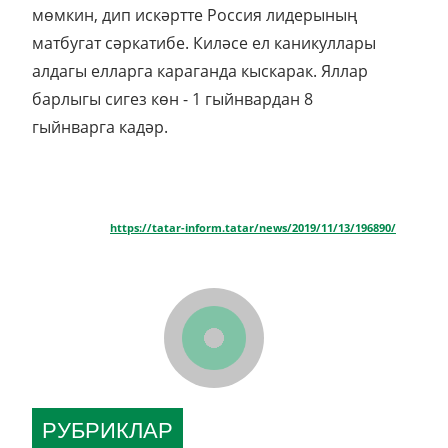
мөмкин, дип искәртте Россия лидерының
матбугат сәркатибе. Киләсе ел каникуллары
алдагы елларга караганда кыскарак. Яллар
барлыгы сигез көн - 1 гыйнвардан 8
гыйнварга кадәр.
https://tatar-inform.tatar/news/2019/11/13/196890/
РУБРИКЛАР