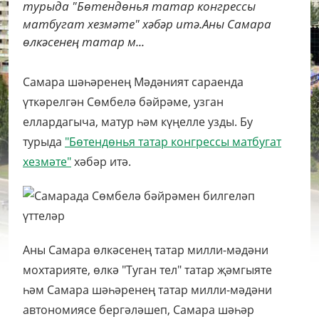
турыда "Бөтендөнья татар конгрессы
матбугат хезмәте" хәбәр итә.Аны Самара
өлкәсенең татар м...
Самара шәһәренең Мәдәният сараенда
үткәрелгән Сөмбелә бәйрәме, узган
еллардагыча, матур һәм күңелле узды. Бу
турыда
"Бөтендөнья татар конгрессы матбугат
хезмәте"
хәбәр итә.
Аны Самара өлкәсенең татар милли-мәдәни
мохтарияте, өлкә "Туган тел" татар җәмгыяте
һәм Самара шәһәренең татар милли-мәдәни
автономиясе бергәләшеп, Самара шәһәр