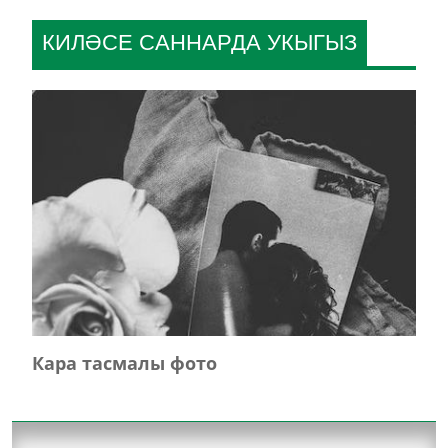
КИЛӘСЕ САННАРДА УКЫГЫЗ
Кара тасмалы фото