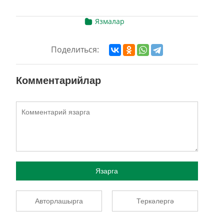
Язмалар
Поделиться:
Комментарийлар
Язарга
Авторлашырга
Теркәлергә