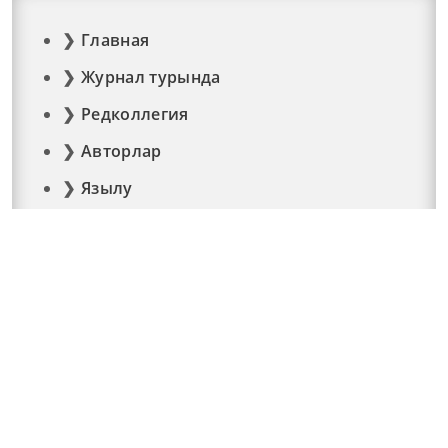
Главная
Журнал турында
Редколлегия
Авторлар
Язылу
Фото
Видео
Реклама
Элемтә
Документлар