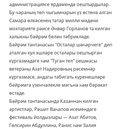
администрациясе ярдәмендә оештырдылар.
Бу чараның төп чыгымнарын үз өстенә алган
Самара өлкәсенең татар милли-мәдәни
мохтарияте рәисе Әнвәр Горланов та килгән
халыкны бәйрәм белән тәбрикләде.
Бәйрәм тантанасын "Осталар шәһәрчеге" дип
аталган кул эшләре осталары оештырган
күргәзмәдәге һәм "Туган тел" оешмасы
ветераны Азат Надировның рәсемнәр
күргәзмәсе, андагы табигать күренешләре
бәйрәмгә үзенчәлекле мәгънә һәм бәрәкәт
өстәде.
Бәйрәм тантанасында Казаннан килгән
артистлар, Рәшит Ваһапов исемендәге
фестиваль йолдызлары — Азат Абитов,
Гөлсирин Абдуллина, Ранис һәм Залия