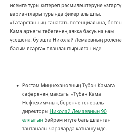
исемгә туры китереп рәсмиләштерүне үзгәртү
вариантлары турында фикер алышты.
«Татарстанның сәнәгать потенциалына, бөтен
Кама аръягы төбәгенең аякка басуына һәм
үсешенә, бу эштә Николай Лемаевның роленә
басым ясарга» планлаштырылган иде.
Рөстәм Миңнехановның Түбән Камага
сәфәренең максаты «Түбән Кама
Нефтехим»ның беренче генераль
директоры
Николай Лемаевның 90
еллыгын
бәйрәм итүгә багышланган
тантаналы чараларда катнашу иде.