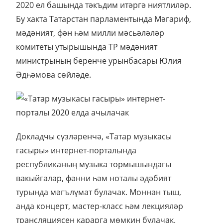
2020 ел башында тәкъдим итәргә ниятлиләр.
Бу хакта Татарстан парламентында Мәгариф,
мәдәният, фән һәм милли мәсьәләләр
комитеты утырышында ТР мәдәният
министрының беренче урынбасары Юлия
Әдһәмова сөйләде.
Докладчы сүзләренчә, «Татар музыкасы
гасыры» интернет-порталында
республиканың музыка тормышындагы
вакыйгалар, фәнни һәм ноталы әдәбият
турында мәгълүмат булачак. Моннан тыш,
анда концерт, мастер-класс һәм лекцияләр
трансляциясен карарга мөмкин булачак.