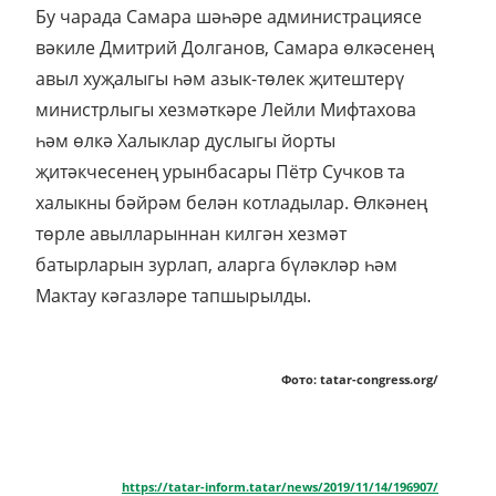
Бу чарада Самара шәһәре администрациясе
вәкиле Дмитрий Долганов, Самара өлкәсенең
авыл хуҗалыгы һәм азык-төлек җитештерү
министрлыгы хезмәткәре Лейли Мифтахова
һәм өлкә Халыклар дуслыгы йорты
җитәкчесенең урынбасары Пётр Сучков та
халыкны бәйрәм белән котладылар. Өлкәнең
төрле авылларыннан килгән хезмәт
батырларын зурлап, аларга бүләкләр һәм
Мактау кәгазләре тапшырылды.
Фото: tatar-congress.org/
https://tatar-inform.tatar/news/2019/11/14/196907/