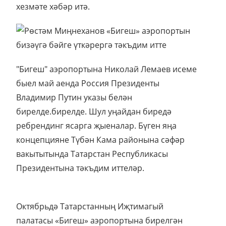
хезмәте хәбәр итә.
"Бигеш" аэропортына Николай Лемаев исеме
быел май аенда Россия Президенты
Владимир Путин указы белән
бирелде.бирелде. Шул уңайдан биредә
ребрендинг ясарга җыеналар. Бүген яңа
концепцияне Түбән Кама районына сәфәр
вакытытында Татарстан Республикасы
Президентына тәкъдим иттеләр.
Октябрьдә Татарстанның Иҗтимагый
палатасы «Бигеш» аэропортына бирелгән