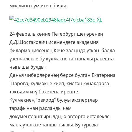
миллион сум итеп бәяли.
24 февраль көнне Петербург шәһәренең
Д.Д.Шостакович исемендәге академия
филармониясенең Кече залында үткән балда
үзенчәлекле бу күлмәкне тантаналы рәвештә
чыгышы булды.
Дөнья чибәрләренең берсе булган Екатерина
Шарова, күлмәкне киеп, килгән кунакларга
тәкъдим итү бәхетенә иреште.
Күлмәкнең "рекорд" булуы экспертлар
тарафыннан расланды һәм
документлаштырылды, ә авторга истәлекле
мактау кәгазе тапшырылды. Бу турыда