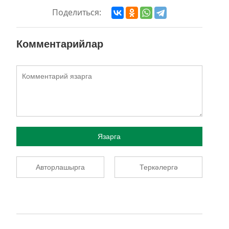
Поделиться:
Комментарийлар
Язарга
Авторлашырга
Теркәлергә