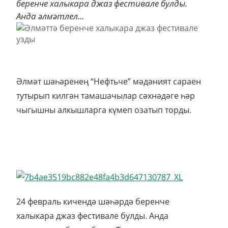
беренче халыкара джаз фестивале булды.
Анда әлмәтлел...
Әлмәт шәһәренең “Нефтьче” мәдәният сараен
тутырып килгән тамашачылар сәхнәдәге һәр
чыгышны алкышларга күмеп озатып торды.
24 февраль кичендә шәһәрдә беренче
халыкара джаз фестивале булды. Анда