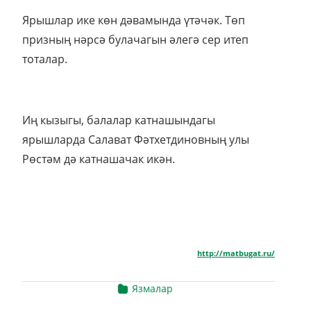
Ярышлар ике көн дәвамында үтәчәк. Төп
призның нәрсә булачагын әлегә сер итеп
тоталар.
Иң кызыгы, балалар катнашындагы
ярышларда Салават Фәтхетдиновның улы
Рөстәм дә катнашачак икән.
http://matbugat.ru/
Язмалар