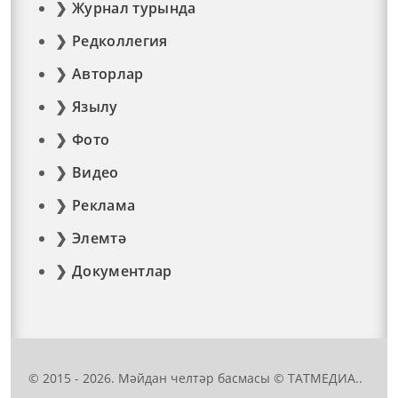
Журнал турында
Редколлегия
Авторлар
Язылу
Фото
Видео
Реклама
Элемтә
Документлар
© 2015 - 2026. Мәйдан челтәр басмасы © ТАТМЕДИА..