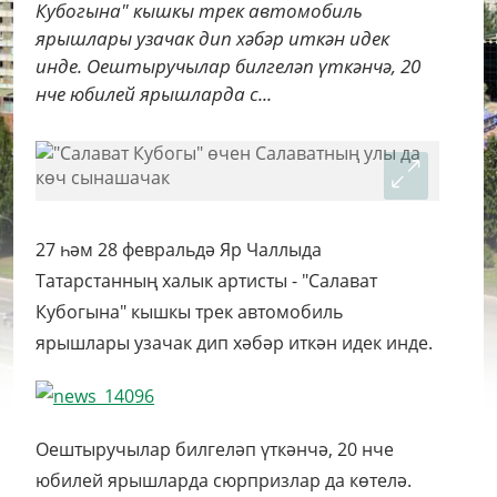
Кубогына" кышкы трек автомобиль
ярышлары узачак дип хәбәр иткән идек
инде. Оештыручылар билгеләп үткәнчә, 20
нче юбилей ярышларда с...
27 һәм 28 февральдә Яр Чаллыда
Татарстанның халык артисты - "Салават
Кубогына" кышкы трек автомобиль
ярышлары узачак дип хәбәр иткән идек инде.
Оештыручылар билгеләп үткәнчә, 20 нче
юбилей ярышларда сюрпризлар да көтелә.