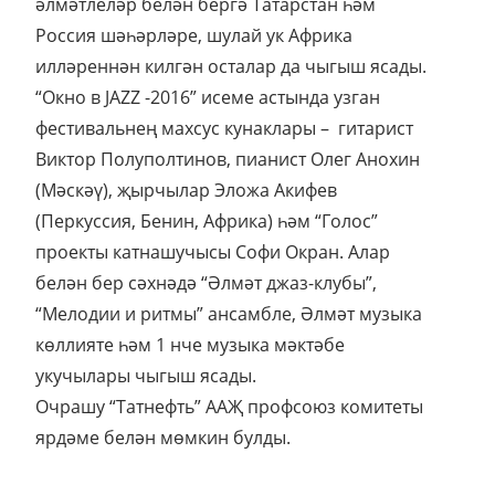
әлмәтлеләр белән бергә Татарстан һәм
Россия шәһәрләре, шулай ук Африка
илләреннән килгән осталар да чыгыш ясады.
“Окно в JAZZ -2016” исеме астында узган
фестивальнең махсус кунаклары – гитарист
Виктор Полуполтинов, пианист Олег Анохин
(Мәскәү), җырчылар Эложа Акифев
(Перкуссия, Бенин, Африка) һәм “Голос”
проекты катнашучысы Софи Окран. Алар
белән бер сәхнәдә “Әлмәт джаз-клубы”,
“Мелодии и ритмы” ансамбле, Әлмәт музыка
көллияте һәм 1 нче музыка мәктәбе
укучылары чыгыш ясады.
Очрашу “Татнефть” ААҖ профсоюз комитеты
ярдәме белән мөмкин булды.