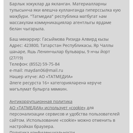
Барлык хокуклар да якланган. Материалларны
тулысынча яки өлешчә кулланганда гиперссылка кую
мәҗбүри. "Татмедиа" республика матбугат һәм
массакүләм коммуникацияләр агентлыгы ярдәме
белән чыгарыла.
Баш мөхәррир: Гасыймова Ризидә Алвирд кызы
Адрес: 423800, Татарстан Республикасы, Яр Чаллы
шәһәре, Яшь Ленинчылар бульвары, 9 нчы йорт
(27/19)
Телефон: (8552) 59-75-84
е-mail: mауdаn06@mail.гu
Нәшер итүче: АО «ТАТМЕДИА»
Әлеге ресурста 16+ категорияләренә керүче
мәгълүмат булырга мөмкин.
Антикоррупционная политика
АО «ТАТМЕДИА» использует «cookie»
для
персонализации сервисов и удобства пользователей
сайтом. Использование «cookie» можно отменить в
настройках браузера.
Политика конфиденциальности