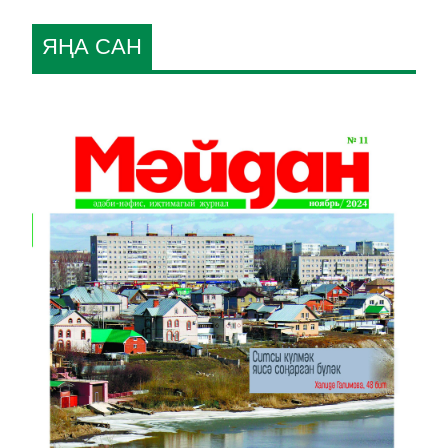
ЯҢА САН