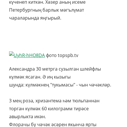
күченеп киткән. Хәзер аның исеме
Петербургның барлык мәгълүмат
чараларында яңгырый.
фото topspb.tv
Александра 30 метрга сузылган шлейфлы
күлмәк ясаган. Ә иң кызыгы
шунда: күлмәкнең "тукымасы" - чын чәчәкләр.
3 мең роза, хризантема һәм тюльпаннан
торган күлмәк 60 килограмм тирәсе
авырлыкта икән.
Флорачы бу чәчәк әсәрен якынча ярты