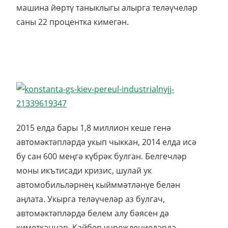
машина йөртү таныклыгы алырга теләүчеләр
саны 22 процентка кимегән.
2015 елда бары 1,8 миллион кеше генә
автомәктәпләрдә укып чыккан, 2014 елда исә
бу сан 600 меңгә күбрәк булган. Белгечләр
моны икътисади кризис, шулай ук
автомобильләрнең кыйммәтләнүе белән
аңлата. Укырга теләүчеләр аз булгач,
автомәктәпләрдә белем алу бәясен дә
киметкәннәр. Кайбер учреждениеләрдә