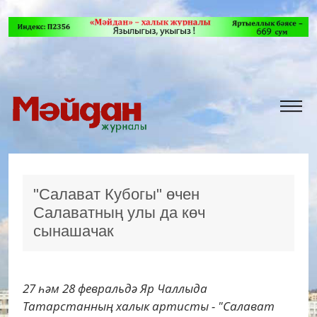
"Салават Кубогы" өчен
Салаватның улы да көч
сынашачак
27 һәм 28 февральдә Яр Чаллыда
Татарстанның халык артисты - "Салават