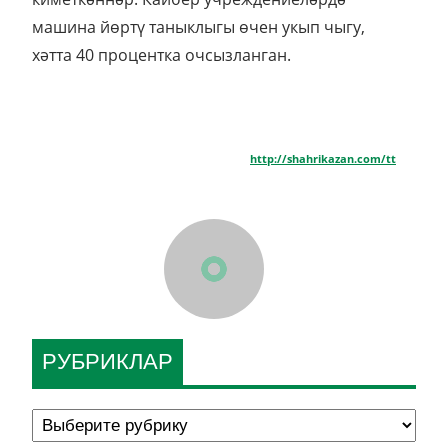
машина йөртү таныклыгы өчен укып чыгу,
хәтта 40 процентка очсызланган.
http://shahrikazan.com/tt
РУБРИКЛАР