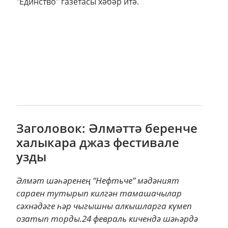
"Единство" газетасы хәбәр итә.
Заголовок: Әлмәттә беренче
халыкара джаз фестивале
узды
Әлмәт шәһәренең “Нефтьче” мәдәният
сараен тутырып килгән тамашачылар
сәхнәдәге һәр чыгышны алкышларга күмеп
озатып торды.24 февраль кичендә шәһәрдә