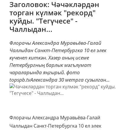
Заголовок: Чәчәкләрдән
торган күлмәк "рекорд"
куйды. "Тегүчесе" -
Чаллыдан...
Флорачы Александра Муравьёва-Галай
Чаллыдан Санкт-Петербургка 10 ел элек
күченеп киткән. Хәзер аның исеме
Петербургның барлык мәгълүмат
чараларында яңгырый. фото
topspb.tvАлександра 30 метрга сузылган...
Флорачы Александра Муравьёва-Галай
Чаллыдан Санкт-Петербургка 10 ел элек