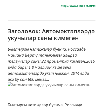
http://www.almet-rt.ru/tt
Заголовок: Автомәктәпләрдә
укучылар саны кимегән
Былтыргы нәтиҗәләр буенча, Россиядә
машина йөртү таныклыгы алырга
теләүчеләр саны 22 процентка кимегән.2015
елда бары 1,8 миллион кеше генә
автомәктәпләрдә укып чыккан, 2014 елда
исә бу сан 600 меңгә...
Былтыргы нәтиҗәләр буенча, Россиядә