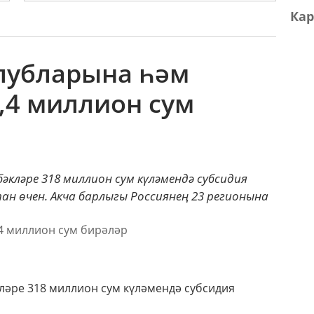
Кар
клубларына һәм
,4 миллион сум
кләре 318 миллион сум күләмендә субсидия
ан өчен. Акча барлыгы Россиянең 23 регионына
ләре 318 миллион сум күләмендә субсидия