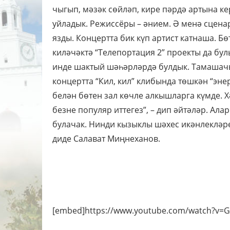
чыгып, мәзәк сөйләп, кире пәрдә артына кер
уйладык. Режиссёры – әнием. Ә менә сцена
язды. Концертта бик күп артист катнаша. Бөт
киләчәктә “Телепортация 2” проекты да бу
инде шактый шәһәрләрдә булдык. Тамашачы
концертта “Кил, кил” клибында төшкән “эне
белән бөтен зал көчле алкышларга күмде. Х
безне популяр иттегез”, – дип әйтәләр. Ал
булачак. Нинди кызыклы шәхес икәнлекләрен
диде Салават Миңнеханов.
[embed]https://www.youtube.com/watch?v=