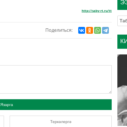
Э
http://saby-rt.ru/tt
Поделиться:
К
Язарга
Теркәлергә