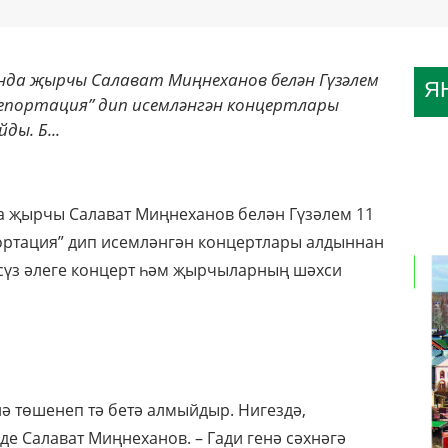
нда җырчы Салават Миңнеханов белән Гүзәлем
Я
елепортация” дип исемләнгән концертлары
ы. Б...
да җырчы Салават Миңнеханов белән Гүзәлем 11
ортация” дип исемләнгән концертлары алдыннан
сүз әлеге концерт һәм җырчыларның шәхси
нә төшенеп тә бетә алмыйдыр. Нигездә,
де Салават Миңнеханов. – Гади генә сәхнәгә