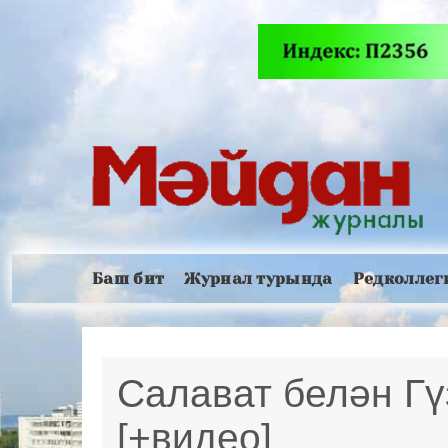
Баш бит
Журнал турында
Редколлег
Салават белән Г
[+видео]