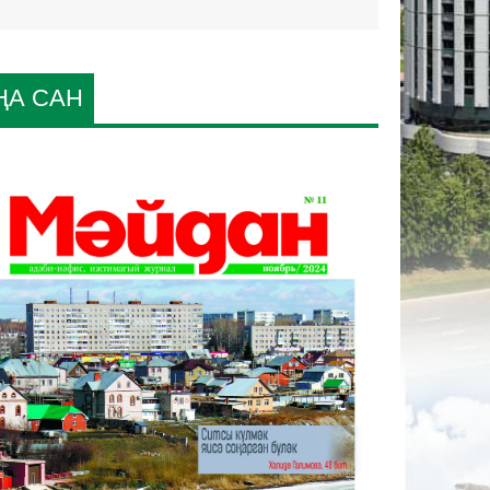
ҢА САН