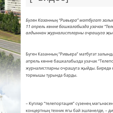
Бүген Казанның “Ривьера” матбугат залы
11 апрель көнне башкалабызда узачак “Т
алдыннан журналистларны очрашуга җыйд
Бүген Казанның “Ривьера” матбугат залын
апрель көнне башкалабызда узачак “Телеп
журналистларны очрашуга җыйды. Биредә 
тормышы турында барды.
– Күпләр “телепортация” сүзенең мәгънәсе
концертның техник ягы бай эшләнелде, – ди