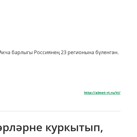
Акча барлыгы Россиянең 23 регионына бүленгән.
http://almet-rt.ru/tt/
әрләрне куркытып,