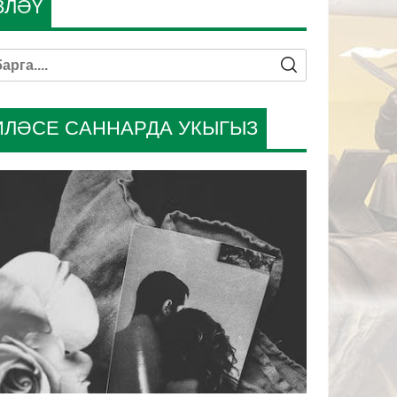
ЗЛӘҮ
ИЛӘСЕ САННАРДА УКЫГЫЗ