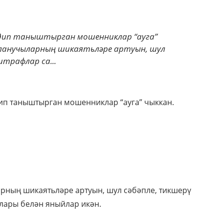
 дип таныштырган мошенниклар “ауга”
улланучыларның шикаятьләре артуын, шул
штрафлар са...
ип таныштырган мошенниклар “ауга” чыккан.
рның шикаятьләре артуын, шул сәбәпле, тикшерү
клары белән яныйлар икән.