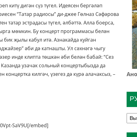
еп китү дигән сүз түгел. Идеясен бергәләп
риесен “Татар радиосы” ди-джее Гөлназ Сәфәрова
ен татар эстрадасы түгел, әлбәттә. Алла боерса,
лырга мөмкин. Бу концерт программасы белән
 бик җылы кабул итә. Азнакайда куйган
рджайзер” әби дә катнашты. Ул сәхнәгә чыгу
әзер инде клипта төшкән әби белән бабай: “Сез
ар Казанда узачак сольный концертыбызда да
Ано
 концертка килгәч, үзегез дә күрә алачаксыз, –
Р
G0Vpt-SaV9U[/embed]