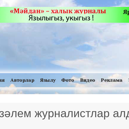
ия
Авторлар
Язылу
Фото
Видео
Реклама
үзәлем журналистлар а