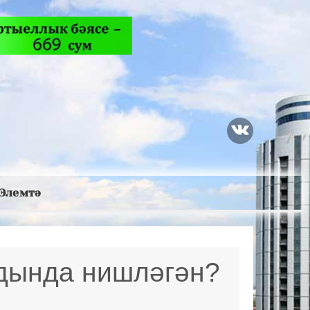
Элемтә
лдында нишләгән?