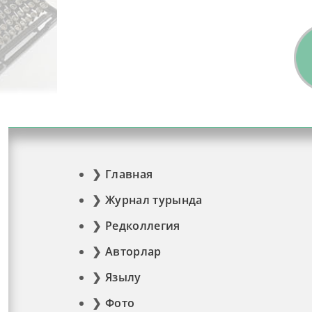
Главная
Журнал турында
Редколлегия
Авторлар
Язылу
Фото