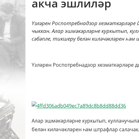
акча эшлиләр
Үзләрен Роспотребнадзор хезмәткәрләре
чыккан. Алар эшмәкәрләрне куркытып, к
сәбәпле, тикшерү белән киләчәкләрен һәм 
Үзләрен
Роспотребнадзор
хезмәткәрләре д
Алар эшмәкәрләрне куркытып, кулланучыла
белән киләчәкләрен һәм штрафлар салача