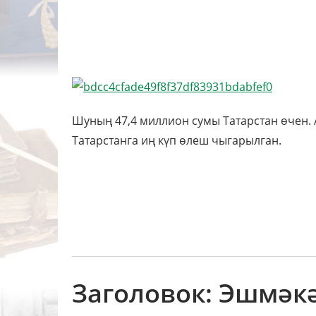
Шуның 47,4 миллион сумы Татарстан өчен. 
Татарстанга иң күп өлеш чыгарылган.
Заголовок: Эшмәк