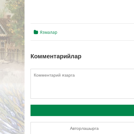
Язмалар
Комментарийлар
Авторлашырга