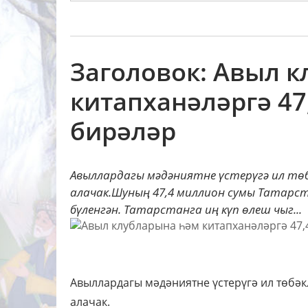
Заголовок: Авыл 
китапханәләргә 47
бирәләр
Авыллардагы мәдәниятне үстерүгә ил төбә
алачак.Шуның 47,4 миллион сумы Татарст
бүленгән. Татарстанга иң күп өлеш чыг...
Авыллардагы мәдәниятне үстерүгә ил төбәк
алачак.