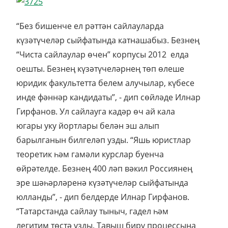
“Без бишенче ел рәттән сайлауларда
күзәтүчеләр сыйфатында катнашабыз. Безнең
“Чиста сайлаулар өчен” корпусы 2012 елда
оешты. Безнең күзәтүчеләрнең төп өлеше
юридик факультетта белем алучылар, күбесе
инде фәннәр кандидаты”, - дип сөйләде Илнар
Гирфанов. Ул сайлауга кадәр өч ай кала
югары уку йортлары белән эш алып
барылганын билгеләп узды. “Яшь юристлар
теоретик һәм гамәли курслар буенча
өйрәтелде. Безнең 400 ләп вәкил Россиянең
эре шәһәрләренә күзәтүчеләр сыйфатында
юлланды”, - дип белдерде Илнар Гирфанов.
“Татарстанда сайлау тыныч, гадел һәм
легитим төстә узды. Тавыш бирү процессына