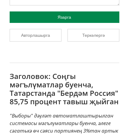
Язарга
Авторлашырга
Теркәлергә
Заголовок: Соңгы
мәгълүматлар буенча,
Татарстанда "Бердәм Россия"
85,75 процент тавыш җыйган
"Выборы" дәүләт автоматлаштырылган
системасы мәгълүматлары буенча, әлеге
сәгатькә өч сәяси партиянең 3%тан артык