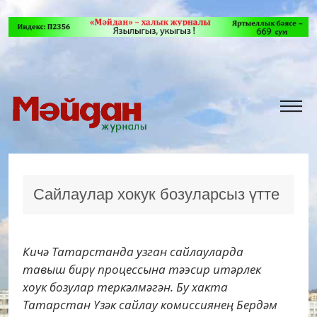
Сайлаулар хокук бозуларсыз үтте
Кичә Татарстанда узган сайлауларда
тавыш бирү процессына тәэсир итәрлек
хоук бозулар теркәлмәгән. Бу хакта
Татарстан Үзәк сайлау комиссиянең Бердәм