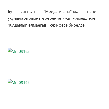
Бу санның "Мәйданчыгы"нда нәни
укучыларыбызның беренче иҗат җимешләре,
"Кушылып елмаегыз!" сәхифәсе бирелде.