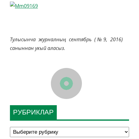
Тулысынча журналның сентябрь (№9, 2016)
саныннан укый аласыз.
РУБРИКЛАР