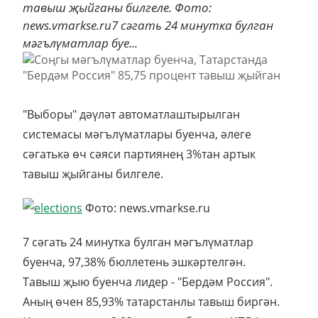
тавыш җыйганы билгеле. Фото:
news.vmarkse.ru7 сәгать 24 минутка булган
мәгълүматлар буе...
"Выборы" дәүләт автоматлаштырылган
системасы мәгълүматлары буенча, әлеге
сәгатькә өч сәяси партиянең 3%тан артык
тавыш җыйганы билгеле.
Фото: news.vmarkse.ru
7 сәгать 24 минутка булган мәгълүматлар
буенча, 97,38% бюллетень эшкәртелгән.
Тавыш җыю буенча лидер - "Бердәм Россия".
Аның өчен 85,93% татарстанлы тавыш биргән.