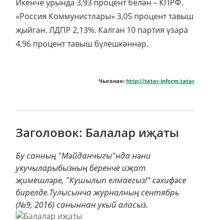
Икенче урында 3,93 процент белән – КПРФ.
«Россия Коммунистлары» 3,05 процент тавыш
җыйган. ЛДПР 2,13%. Калган 10 партия үзара
4,96 процент тавыш бүлешкәннәр.
Чыганак:
http://tatar-inform.tatar
Заголовок: Балалар иҗаты
Бу санның "Мәйданчыгы"нда нәни
укучыларыбызның беренче иҗат
җимешләре, "Кушылып елмаегыз!" сәхифәсе
бирелде.Тулысынча журналның сентябрь
(№9, 2016) саныннан укый аласыз.