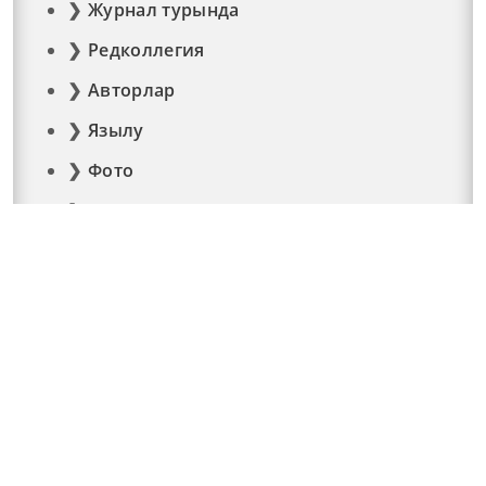
Журнал турында
Редколлегия
Авторлар
Язылу
Фото
Видео
Реклама
Элемтә
Документлар
© 2015 - 2026. Мәйдан челтәр басмасы © ТАТМЕДИА..