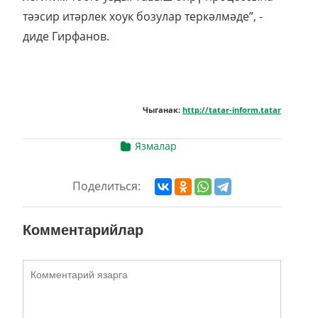
тәэсир итәрлек хоук бозулар теркәлмәде”, -
диде Гирфанов.
Чыганак:
http://tatar-inform.tatar
Язмалар
Поделиться:
Комментарийлар