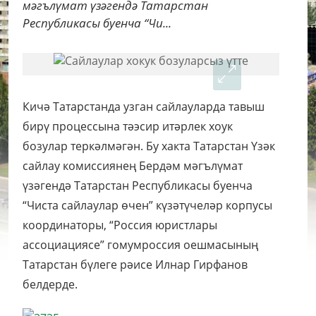
мәгълүмат үзәгендә Татарстан
Республикасы буенча “Чи...
Кичә Татарстанда узган сайлауларда тавыш
бирү процессына тәэсир итәрлек хоук
бозулар теркәлмәгән. Бу хакта Татарстан Үзәк
сайлау комиссиянең Бердәм мәгълүмат
үзәгендә Татарстан Республикасы буенча
“Чиста сайлаулар өчен” күзәтүчеләр корпусы
координаторы, “Россия юристлары
ассоциациясе” гомумроссия оешмасының
Татарстан бүлеге рәисе Илнар Гирфанов
белдерде.