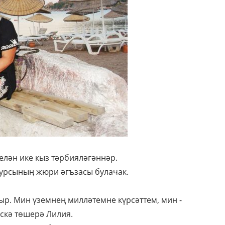
белән ике кыз тәрбияләгәннәр.
курсының жюри әгъзасы булачак.
ыр. Мин үземнең милләтемне күрсәттем, мин -
искә төшерә Лилия.