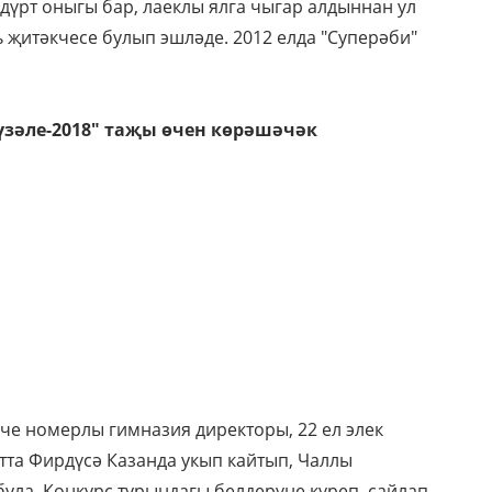
дүрт оныгы бар, лаеклы ялга чыгар алдыннан ул
 җитәкчесе булып эшләде. 2012 елда "Суперәби"
үзәле-2018" таҗы өчен көрәшәчәк
че номерлы гимназия директоры, 22 ел элек
ытта Фирдүсә Казанда укып кайтып, Чаллы
ула. Конкурс турындагы белдерүне күреп, сайлап