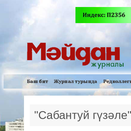
Баш бит
Журнал турында
Редколлег
"Сабантуй гүзәле"