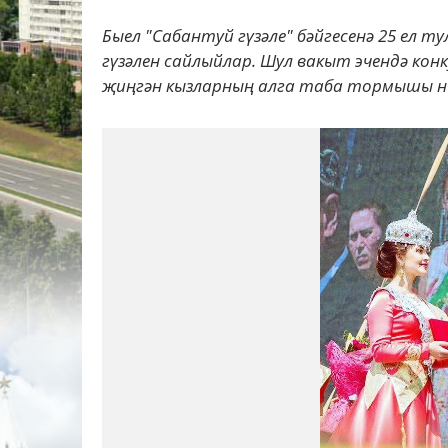
Быел "Сабантуй гүзәле" бәйгесенә 25 ел 
гүзәлен сайлыйлар. Шул вакыт эчендә кон
җиңгән кызларның алга таба тормышы ни