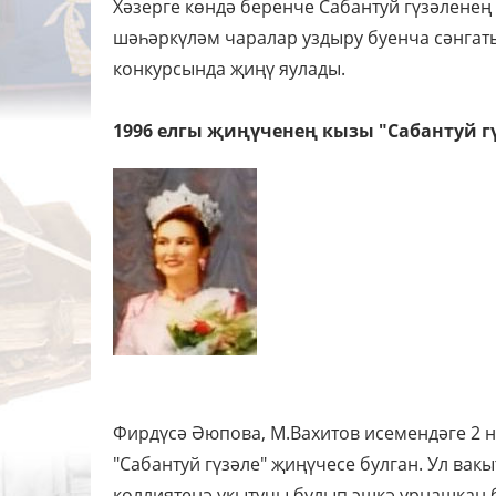
Хәзерге көндә беренче Сабантуй гүзәленең 
шәһәркүләм чаралар уздыру буенча сәнгать
конкурсында җиңү яулады.
1996 елгы җиңүченең кызы "Сабантуй г
Фирдүсә Әюпова, М.Вахитов исемендәге 2 н
"Сабантуй гүзәле" җиңүчесе булган. Ул вак
көллиятенә укытучы булып эшкә урнашкан б