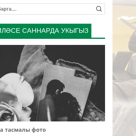
ИЛӘСЕ САННАРДА УКЫГЫЗ
а тасмалы фото