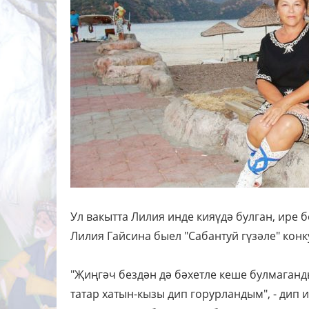
Ул вакытта Лилия инде кияүдә булган, ире 
Лилия Гайсина быел "Сабантуй гүзәле" кон
"Җиңгәч бездән дә бәхетле кеше булмаганд
татар хатын-кызы дип горурландым", - дип 