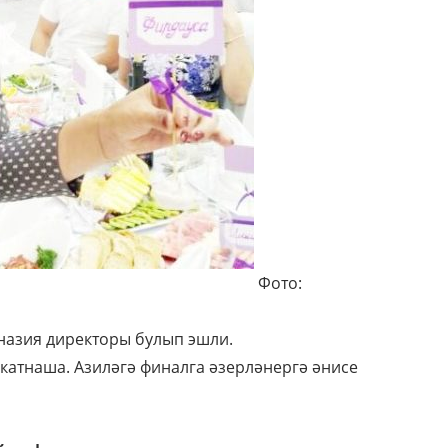
Фото:
назия директоры булып эшли.
 катнаша. Азиләгә финалга әзерләнергә әнисе