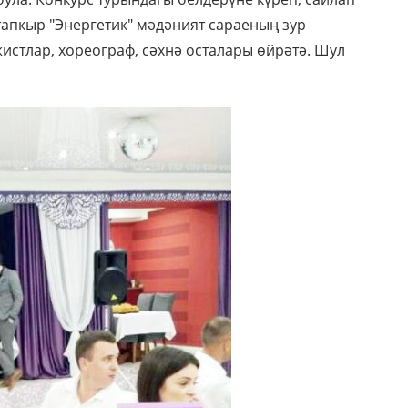
тапкыр "Энергетик" мәдәният сараеның зур
истлар, хореограф, сәхнә осталары өйрәтә. Шул