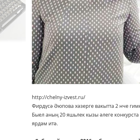
http://chelny-izvest.ru/
Фирдүсә Әюпова хәзерге вакытта 2 нче гим
Быел аның 20 яшьлек кызы әлеге конкурста
ярдәм итә.