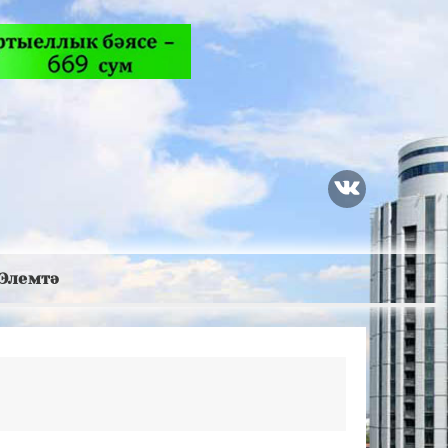
Элемтә