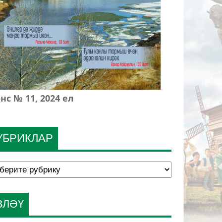
нс № 11, 2024 ел
УБРИКЛАР
ЗЛӘҮ