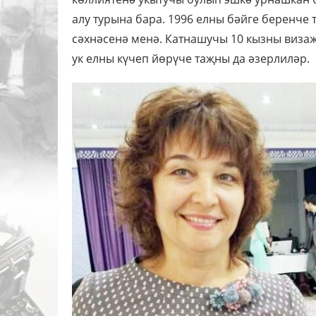
алу турына бара. 1996 елны бәйге беренче 
сәхнәсенә менә. Катнашучы 10 кызны визаж
ук елны күчеп йөрүче таҗны да әзерлиләр.