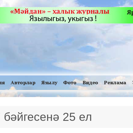
ия
Авторлар
Язылу
Фото
Видео
Реклама
 бәйгесенә 25 ел