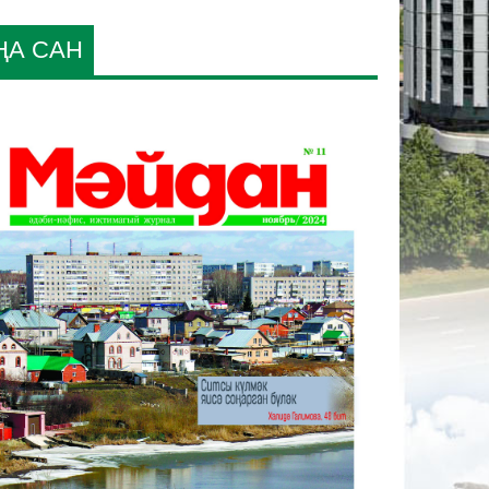
ҢА САН