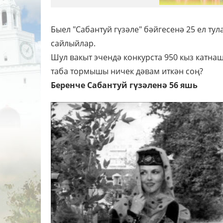
Быел "Сабантуй гүзәле" бәйгесенә 25 ел ту
сайлыйлар.
Шул вакыт эчендә конкурста 950 кыз катна
таба тормышы ничек дәвам иткән соң?
Беренче Сабантуй гүзәленә 56 яшь