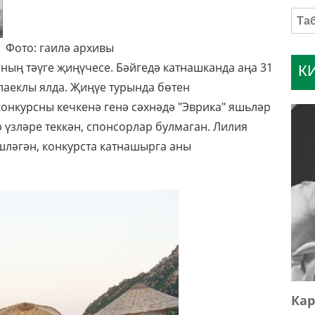
Фото: гаилә архивы
ының тәүге җиңүчесе. Бәйгедә катнашканда аңа 31
К
 лаеклы ялда. Җиңүе турында бөтен
конкурсны кечкенә генә сәхнәдә "Эврика" яшьләр
 үзләре теккән, спонсорлар булмаган. Лилия
шләгән, конкурста катнашырга аны
Кар