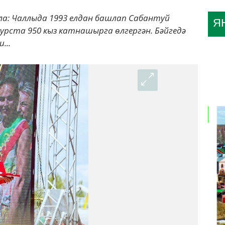
тула: Чаллыда 1993 елдан башлап Сабантуй
Я
курста 950 кыз катнашырга өлгергән. Бәйгедә
...