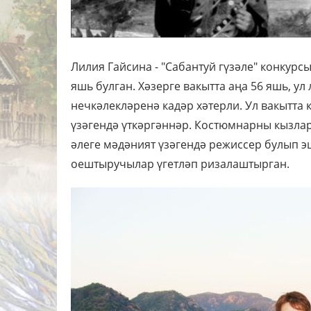
Лилия Гайсина - "Сабантуй гүзәле" конкурс
яшь булган. Хәзерге вакытта аңа 56 яшь, ул
нечкәлекләренә кадәр хәтерли. Ул вакытта 
үзәгендә үткәргәннәр. Костюмнарны кызлар
әлеге мәдәният үзәгендә режиссер булып э
оештыручылар үгетләп ризалаштырган.