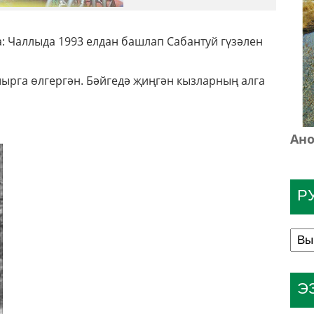
ла: Чаллыда 1993 елдан башлап Сабантуй гүзәлен
шырга өлгергән. Бәйгедә җиңгән кызларның алга
Ано
Р
Э