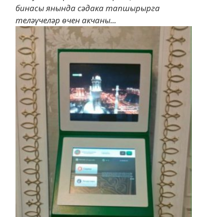
бинасы янында сәдака тапшырырга
теләүчеләр өчен акчаны...