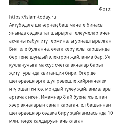
Фото:
https://islam-today.ru
Актүбәдәге шәһәрнең баш мәчете бинасы
янында сәдака тапшырырга теләүчеләр өчен
акчаны кабул итү терминалы урнаштырылган.
Билгеле булганча, әлегә керү юлы каршында
бер генә шундый электрон җайланма бар. Ул
кулланучыга махсус счетка акчалар барып
җитү турында квитанция бирә. Әгәр дә
шәһәрдәшләргә шул рәвешле хәйриячелек
итү ошап китсә, мондый түләү җайланмалары
артачак икән. Имамнар 8 ай буена җыелган
хәер акчаларын санап карагач, ел башыннан
шәһәрдәшләр сәдака бирү җайланмасында 10
млн. тәңкә калдыруын ачыклаган.