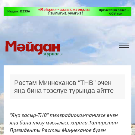
Рөстәм Миңнеханов “ТНВ” өчен
яңа бина төзелүе турында әйтте
“Яңа гасыр-ТНВ” телерадиокомпаниясе өчен
яңа бина төзү мәсьәләсе карала.Татарстан
Президенты Рөстәм Миңнеханов бүген