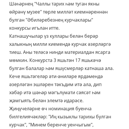
Шәһәрнең "Чаллы тарих һәм туган якны
өйрәнү музее" төрле милләт киемнәреннән
булган "Әбиләребезнең курчаклары"
конкурсы игълан итте.
Катнашучылар үз куллары белән берәр
халыкның милли киемендә курчак әзерләргә
тиеш. Аны теләсә нинди материалдан ясарга
мөмкин. Конкурста 3 яшьтән 17 яшькәчә
булган балалар һәм яшүсмерләр катнаша ала.
Кече яшьтәгеләр әти-әниләре ярдәмендә
әзерләгән эшләрен тәкъдим итә ала, дип
хәбәр итә шәһәр мәгълүмати сәясәт һәм
җәмгыять белән элемтә идарәсе.
Җиңүчеләрне өч номинация буенча
билгелиячәкләр: "Иң кызыклы тарихы булган
курчак", "Минем беренче уенчыгым",