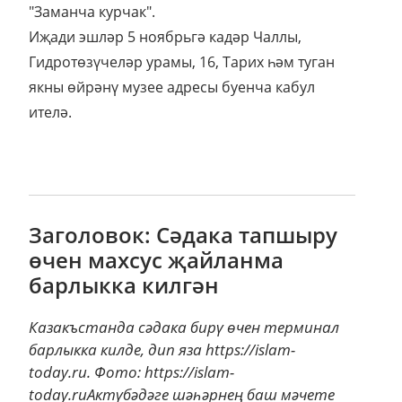
"Заманча курчак".
Иҗади эшләр 5 ноябрьгә кадәр Чаллы,
Гидротөзүчеләр урамы, 16, Тарих һәм туган
якны өйрәнү музее адресы буенча кабул
ителә.
Заголовок: Сәдака тапшыру
өчен махсус җайланма
барлыкка килгән
Казакъстанда сәдака бирү өчен терминал
барлыкка килде, дип яза https://islam-
today.ru. Фото: https://islam-
today.ruАктүбәдәге шәһәрнең баш мәчете