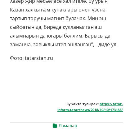
Хәзер җир мәсьәләсе хәл ителә. Бу урын
Казан халкы һәм кунаклары өчен үзенә
тартып торучы магнит булачак. Мин эш
сыйфатын да, биредә кулланылган эш
алымнарын да югары бәялим. Барысы да
заманча, зәвыклы итеп эшләнгән”, - диде ул.
Фото: tatarstan.ru
Бу хакта тулырак:
https://tatar-
inform.tatar/news/2018/10/10/173183/
Язмалар