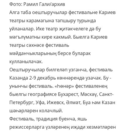
Фото: Рамил Гали/архив
Алга таба оештыручылар фестивальне Кариев
театры карамагына тапшыру турында
уйланалар. Ике театр җитәкчелеге дә бу
мәгълүматны кире какмый. Быелга Кариев
театры сәхнәсе фестиваль
мәйданчыкларының берсе буларак
кулланылачак.
Оештыручылар билгеләп узганча, фестиваль
Казанда 2-9 декабрь көннәрендә узачак. Бу -
унынчы фестиваль. «Һөнәр» фестиваленең
быелгы географиясе Бухарест, Мәскәү, Санкт-
Петербург, Уфа, Ижевск, Әлмәт, Буа һәм Казан
шәһәрләрен колачлый.
Фестиваль, традиция буенча, яшь
режиссерларга үзләренең иҗади хезмәтләрен