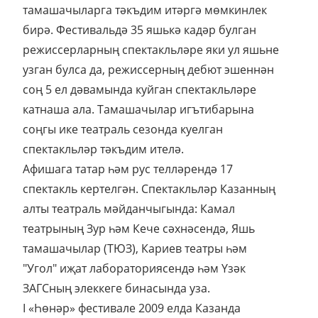
тамашачыларга тәкъдим итәргә мөмкинлек
бирә. Фестивальдә 35 яшькә кадәр булган
режиссерларның спектакльләре яки ул яшьне
узган булса да, режиссерның дебют эшеннән
соң 5 ел дәвамында куйган спектакльләре
катнаша ала. Тамашачылар игътибарына
соңгы ике театраль сезонда куелган
спектакльләр тәкъдим ителә.
Афишага татар һәм рус телләрендә 17
спектакль кертелгән. Спектакльләр Казанның
алты театраль мәйданчыгында: Камал
театрының Зур һәм Кече сәхнәсендә, Яшь
тамашачылар (ТЮЗ), Кариев театры һәм
"Угол" иҗат лабораториясендә һәм Үзәк
ЗАГСның элеккеге бинасында уза.
I «Һөнәр» фестивале 2009 елда Казанда