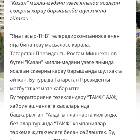
“Казан” милли-мәдәни үзәге янында ясалган
скверны карау барышында шул хакта
әйткән....
“Яңа гасыр-ТНВ” телерадиокомпаниясе өчен
яңа бина төзү мәсьәләсе карала.
Татарстан Президенты Рөстәм Миңнеханов
бүген “Казан” милли-мәдәни үзәге янында
ясалган скверны карау барышында шул хакта
әйткән. Бу турыда Татарстан Президенты
матбугат хезмәте хәбәр итте.
Бу территорияне төзекләндерү “ТАИФ” ААҖ
хәйрия эшчәнлеге кысаларында
башкарылган. “Алдагы планнарга килгәндә,
без алар турында “ТАИФ” компанияләр
төркеме җитәкчелеге белән сөйләштек. Бу,