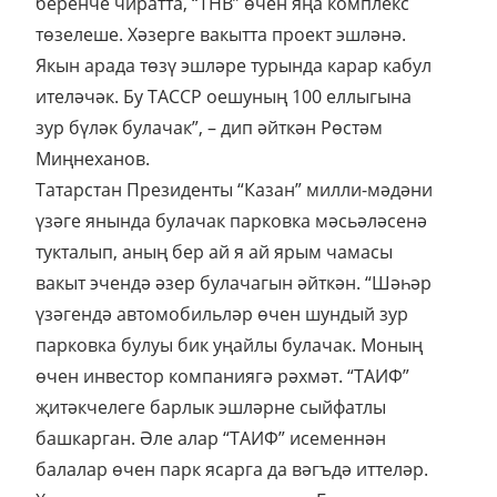
беренче чиратта, “ТНВ” өчен яңа комплекс
төзелеше. Хәзерге вакытта проект эшләнә.
Якын арада төзү эшләре турында карар кабул
ителәчәк. Бу ТАССР оешуның 100 еллыгына
зур бүләк булачак”, – дип әйткән Рөстәм
Миңнеханов.
Татарстан Президенты “Казан” милли-мәдәни
үзәге янында булачак парковка мәсьәләсенә
тукталып, аның бер ай я ай ярым чамасы
вакыт эчендә әзер булачагын әйткән. “Шәһәр
үзәгендә автомобильләр өчен шундый зур
парковка булуы бик уңайлы булачак. Моның
өчен инвестор компаниягә рәхмәт. “ТАИФ”
җитәкчелеге барлык эшләрне сыйфатлы
башкарган. Әле алар “ТАИФ” исеменнән
балалар өчен парк ясарга да вәгъдә иттеләр.