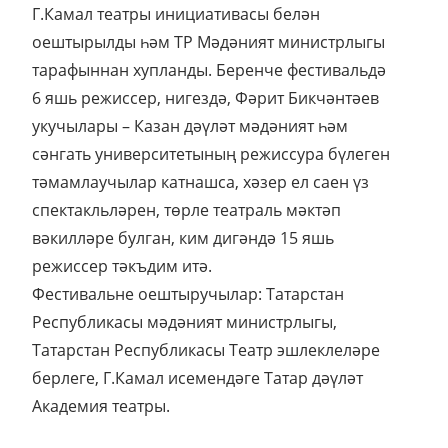
Г.Камал театры инициативасы белән
оештырылды һәм ТР Мәдәният министрлыгы
тарафыннан хупланды. Беренче фестивальдә
6 яшь режиссер, нигездә, Фәрит Бикчәнтәев
укучылары – Казан дәүләт мәдәният һәм
сәнгать университетының режиссура бүлеген
тәмамлаучылар катнашса, хәзер ел саен үз
спектакльләрен, төрле театраль мәктәп
вәкилләре булган, ким дигәндә 15 яшь
режиссер тәкъдим итә.
Фестивальне оештыручылар: Татарстан
Республикасы мәдәният министрлыгы,
Татарстан Республикасы Театр эшлеклеләре
берлеге, Г.Камал исемендәге Татар дәүләт
Академия театры.