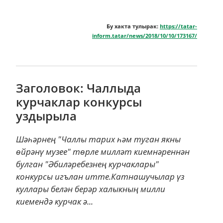
Бу хакта тулырак:
https://tatar-
inform.tatar/news/2018/10/10/173167/
Заголовок: Чаллыда
курчаклар конкурсы
уздырыла
Шәһәрнең "Чаллы тарих һәм туган якны
өйрәнү музее" төрле милләт киемнәреннән
булган "Әбиләребезнең курчаклары"
конкурсы игълан итте.Катнашучылар үз
куллары белән берәр халыкның милли
киемендә курчак ә...