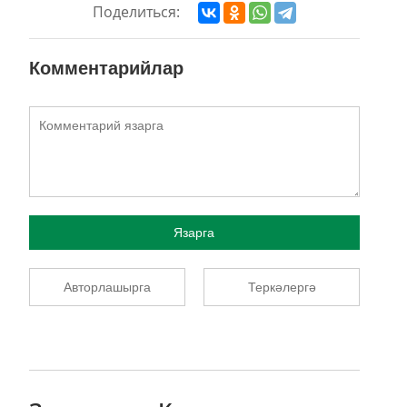
Поделиться:
Комментарийлар
Язарга
Авторлашырга
Теркәлергә