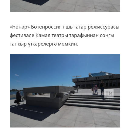
«Һөнәр» Бөтенроссия яшь татар режиссурасы
фестивале Камал театры тарафыннан соңгы
тапкыр үткәрелергә мөмкин.