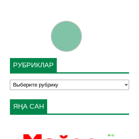
РУБРИКЛАР
ЯҢА САН