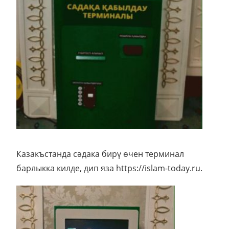
Казакъстанда сәдака бирү өчен терминал
барлыкка килде, дип яза https://islam-today.ru.