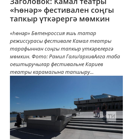
Заголовок: Камал театры
«Һөнәр» фестивален соңгы
тапкыр үткәрергә мөмкин
«Һөнәр» Бөтенроссия яшь татар
режиссурасы фестивале Камал театры
тарафыннан соңгы тапкыр үткәрелергә
мөмкин. Фото: Рамил Гали/архивАлга таба
оештыручылар фестивальне Кариев
театры карамагына тапшыру...