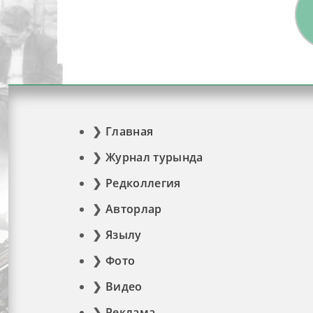
Главная
Журнал турында
Редколлегия
Авторлар
Язылу
Фото
Видео
Реклама