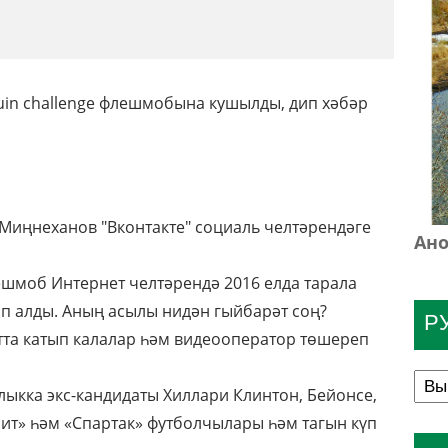
in challenge флешмобына кушылды, дип хәбәр
Миңнеханов "Вконтакте" социаль челтәрендәге
Ано
ешмоб Интернет челтәрендә 2016 елда тарала
п алды. Аның асылы нидән гыйбарәт соң?
Р
та катып калалар һәм видеооператор төшереп
ыкка экс-кандидаты Хиллари Клинтон, Бейонсе,
ит» һәм «Спартак» футболчылары һәм тагын күп