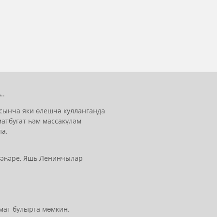
..
сынча яки өлешчә кулланганда
матбугат һәм массакүләм
ла.
 шәһәре, Яшь Ленинчылар
мат булырга мөмкин.