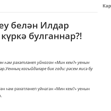
Кар
rey белән Илдар
күркә булганнар?!
гән һәм рәхәтләнеп уйнаган «Мин кем?» уенын
.Уенның кагыйдәләре бик гади: рәсем яисә бу
гән һәм рәхәтләнеп уйнаган «Мин кем?» уенын
.