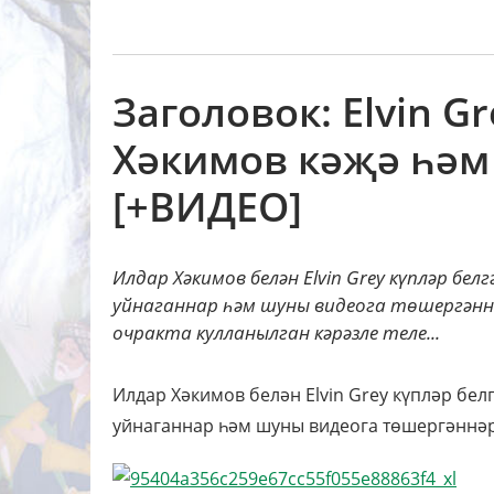
Заголовок: Elvin G
Хәкимов кәҗә һәм 
[+ВИДЕО]
Илдар Хәкимов белән Elvin Grey күпләр бел
уйнаганнар һәм шуны видеога төшергәннәр
очракта кулланылган кәрәзле теле...
Илдар Хәкимов белән Elvin Grey күпләр бел
уйнаганнар һәм шуны видеога төшергәннәр