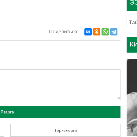
Э
Поделиться:
К
Язарга
Теркәлергә