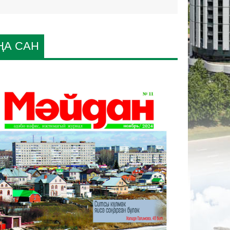
ҢА САН