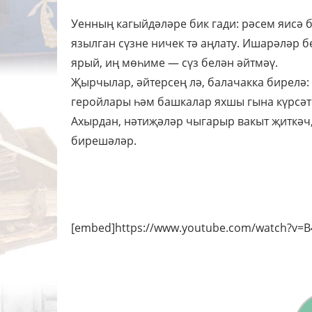
Уенның кагыйдәләре бик гади: рәсем яисә 
язылган сүзне ничек тә аңлату. Ишарәләр б
ярый, иң мөһиме — сүз белән әйтмәү.
Җырчылар, әйтерсең лә, балачакка бирелә: к
геройлары һәм башкалар яхшы гына күрсәте
Ахырдан, нәтиҗәләр чыгарыр вакыт җиткәч,
бирешәләр.
[embed]https://www.youtube.com/watch?v=