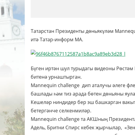
Татарстан Президенты дөньякүләм Mannequ
итә Татар-информ МА.
Бүген иртән шул турыдагы видеоны Рөстәм 
битенә урнаштырган.
Mannequin challenge дип аталучы әлеге фл
башлады һәм тиз арада бөтен дөньяны яула
Кешеләр ниндидер бер эш башкарган вакыт
бетергәнче селкенмиләр.
Mannequin challenge та АКШның Президентл
Адель, Бритни Спирс кебек җырчылар, «Зен