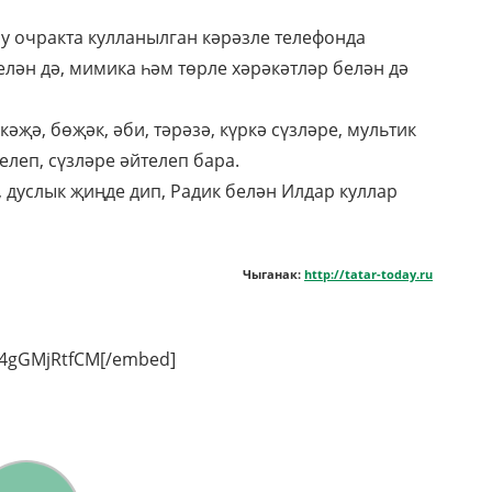
бу очракта кулланылган кәрәзле телефонда
елән дә, мимика һәм төрле хәрәкәтләр белән дә
әҗә, бөҗәк, әби, тәрәзә, күркә сүзләре, мультик
леп, сүзләре әйтелеп бара.
 дуслык җиңде дип, Радик белән Илдар куллар
Чыганак:
http://tatar-today.ru
B4gGMjRtfCM[/embed]