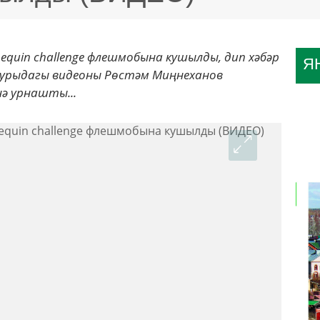
uin challenge флешмобына кушылды, дип хәбәр
Я
турыдагы видеоны Рөстәм Миңнеханов
ә урнашты...