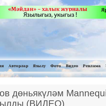
ия
Авторлар
Язылу
Фото
Видео
Реклама
в дөньякүләм Mannequi
ылды (ВИДЕО)