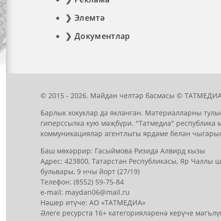
Элемтә
Документлар
© 2015 - 2026. Мәйдан челтәр басмасы © ТАТМЕДИА
Барлык хокуклар да якланган. Материалларны тулы
гиперссылка кую мәҗбүри. "Татмедиа" республика 
коммуникацияләр агентлыгы ярдәме белән чыгары
Баш мөхәррир: Гасыймова Ризидә Алвирд кызы
Адрес: 423800, Татарстан Республикасы, Яр Чаллы
бульвары, 9 нчы йорт (27/19)
Телефон: (8552) 59-75-84
е-mail: mауdаn06@mail.гu
Нәшер итүче: АО «ТАТМЕДИА»
Әлеге ресурста 16+ категорияләренә керүче мәгълү