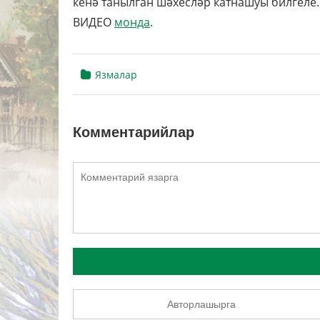
кенә танылган шәхесләр катнашуы билгеле.
ВИДЕО
монда
.
Язмалар
Комментарийлар
Авторлашырга