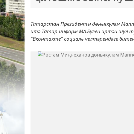
Татарстан Президенты дөньякүләм Manneq
итә Татар-информ МА.Бүген иртән шул 
"Вконтакте" социаль челтәрендәге битен