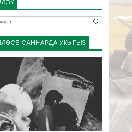
ЗЛӘҮ
ИЛӘСЕ САННАРДА УКЫГЫЗ