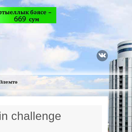
Элемтә
n challenge