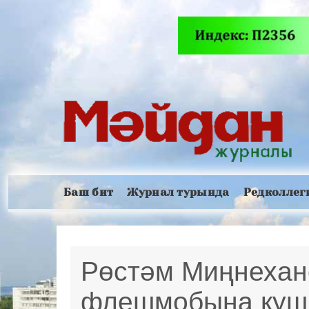
Баш бит
Журнал турында
Редколлег
Рөстәм Миңнехано
флешмобына куш