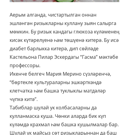
Аерым алганда, чистартылган оннан
эшләнгән ризыкларны куллану зыян салырга
мөмкин. Бу ризык кандагы глюкоза күләменең
кисәк күтәрелүенә һәм төшүенә китерә. Бу исә
диабет барлыкка китерә, дип сөйләде
Кастельона Пилар Эскердагы “Гасма” мәктәбе
профессоры.
Икенче белгеч Мария Мерино сүзләренчә,
“бөртекле культураларны эшкәрткәндә
клетчатка һәм башка туклыклы матдәләр
чүпкә китә”.
Табиблар шулай ук колбасаларны да
кулланмаска куша. Чөнки аларда бик күп
күләмдә крахмал һәм башка кушылмалар бар.
Шулай ук майсыз сөт ризыкларыннан да баш