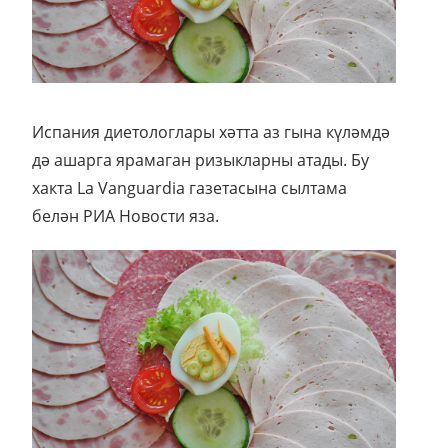
Испания диетологлары хәтта аз гына күләмдә
дә ашарга ярамаган ризыкларны атады. Бу
хакта La Vanguardia газетасына сылтама
белән РИА Новости яза.