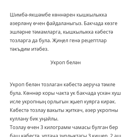
Шимбә-якшәмбе көннәрен кышкылыкка
әзерләнү өчен файдаланыгыз. Бакчада көзге
эшләрне тәмамларга, кышкылыкка кәбестә
тозларга да була. Җиңел генә рецептлар
тәкъдим итәбез.
Укроп белән
Укроп белән тозлаган кәбестә аеруча тәмле
була. Көннәр коры чакта ук бакчада үскән хуш
исле укропның орлыгын җыеп куярга кирәк.
Кәбестә тозлау вакыты җиткәч, әзер укропны
куллану бик уңайлы.
Тозлау өчен 3 килограмм чамасы булган бер
баш кәбестә, уртача зурлыктагы 3 кишер, 2 аш