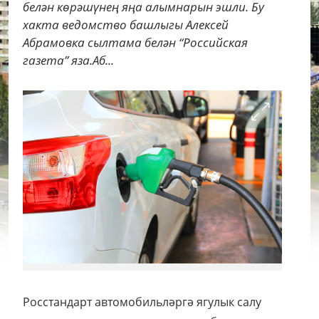
белән көрәшүнең яңа алымнарын эшли. Бу
хакта ведомство башлыгы Алексей
Абрамовка сылтама белән “Российская
газета” яза.Аб...
Росстандарт автомобильләргә ягулык салу