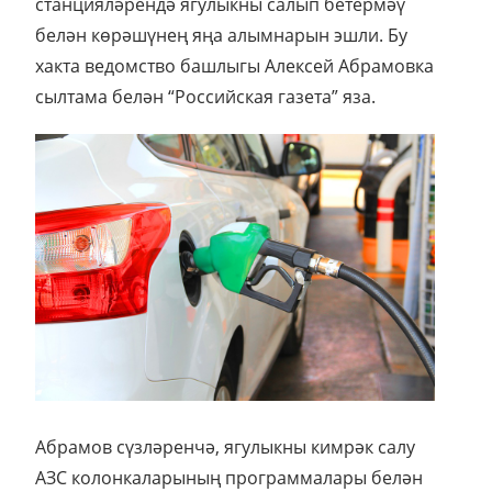
станцияләрендә ягулыкны салып бетермәү
белән көрәшүнең яңа алымнарын эшли. Бу
хакта ведомство башлыгы Алексей Абрамовка
сылтама белән “Российская газета” яза.
Абрамов сүзләренчә, ягулыкны кимрәк салу
АЗС колонкаларының программалары белән