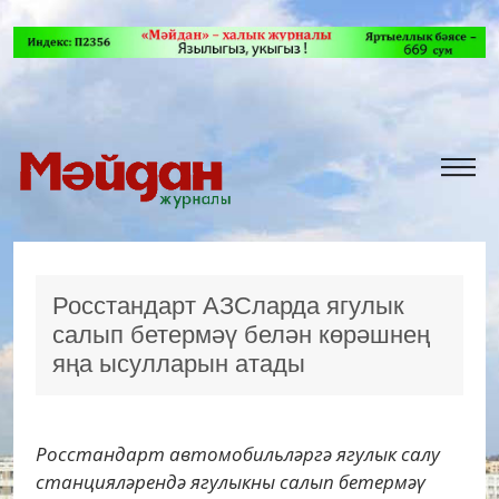
Росстандарт АЗСларда ягулык
салып бетермәү белән көрәшнең
яңа ысулларын атады
Росстандарт автомобильләргә ягулык салу
станцияләрендә ягулыкны салып бетермәү