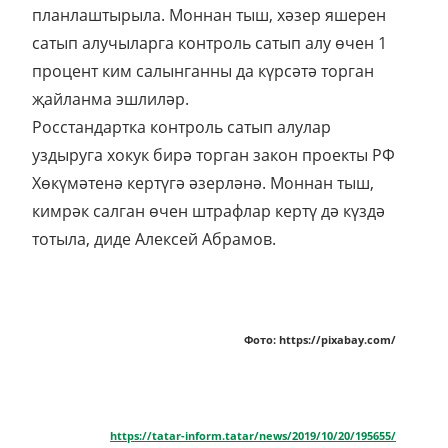
планлаштырыла. Моннан тыш, хәзер яшерен
сатып алучыларга контроль сатып алу өчен 1
процент ким салынганны да күрсәтә торган
җайланма эшлиләр.
Росстандартка контроль сатып алулар
уздыруга хокук бирә торган закон проекты РФ
Хөкүмәтенә кертүгә әзерләнә. Моннан тыш,
кимрәк салган өчен штрафлар кертү дә күздә
тотыла, диде Алексей Абрамов.
Фото: https://pixabay.com/
https://tatar-inform.tatar/news/2019/10/20/195655/