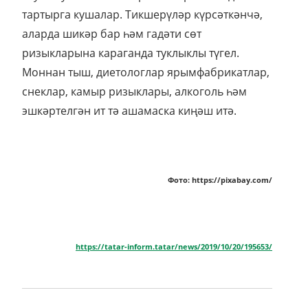
тартырга кушалар. Тикшерүләр күрсәткәнчә,
аларда шикәр бар һәм гадәти сөт
ризыкларына караганда туклыклы түгел.
Моннан тыш, диетологлар ярымфабрикатлар,
снеклар, камыр ризыклары, алкоголь һәм
эшкәртелгән ит тә ашамаска киңәш итә.
Фото: https://pixabay.com/
https://tatar-inform.tatar/news/2019/10/20/195653/