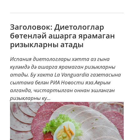
Заголовок: Диетологлар
бөтенләй ашарга ярамаган
ризыкларны атады
Испания диетологлары хәтта аз гына
күләмдә дә ашарга ярамаган ризыкларны
атады. Бу хакта La Vanguardia газетасына
сылтама белән РИА Новости яза.Аерым
алганда, чистартылган оннан эшләнгән
ризыкларны ку...