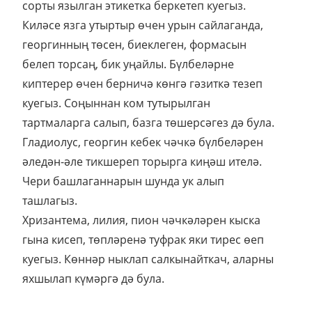
сорты язылган этикетка беркетеп куегыз.
Киләсе язга утыртыр өчен урын сайлаганда,
георгинның төсен, биеклеген, формасын
белеп торсаң, бик уңайлы. Бүлбеләрне
киптерер өчен берничә көнгә гәзиткә тезеп
куегыз. Соңыннан ком тутырылган
тартмаларга салып, базга төшерсәгез дә була.
Гладиолус, георгин кебек чәчкә бүлбеләрен
әледән-әле тикшереп торырга киңәш ителә.
Чери башлаганнарын шунда ук алып
ташлагыз.
Хризантема, лилия, пион чәчкәләрен кыска
гына кисеп, төпләренә туфрак яки тирес өеп
куегыз. Көннәр ныклап салкынайткач, аларны
яхшылап күмәргә дә була.