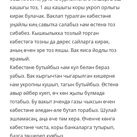
кашыгы тоз, 1 аш кашыгы коры укроп орлыгы
кирәк булачак. Ваклап туралган кәбестәне
уңайлы киң савытка салабыз һәм өстенә тоз
сибәбез. Кышкылыкка тозлый торган
кәбестәгә тозны да дөрес сайларга кирәк,
аның өчен эре тоз яхшы. Вак яисә йодлы тоз
ярамый.
Кәбестәне бутыйбыз һәм кул белән бераз
уабыз. Вак кыргычтан чыгарылган кишерне
һәм укропны кушып, тагын бутыйбыз. Өстенә
авыр әйбер куеп, өч көн җылы бүлмәдә
тотабыз. Бу вакыт эчендә газы чыксын өчен
кәбестәне әледән-әле бутап торабыз. Шулай
эшләмәсәң, аңа әче тәм керә. Өченче көнгә
кәбестәне чиста, коры банкаларга тутырып,
базга төшереп куябыз.