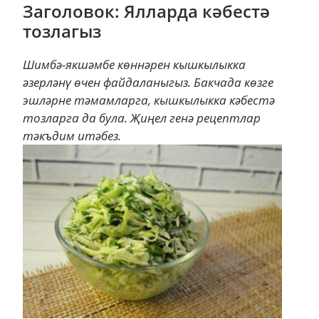
Заголовок: Ялларда кәбестә
тозлагыз
Шимбә-якшәмбе көннәрен кышкылыкка
әзерләнү өчен файдаланыгыз. Бакчада көзге
эшләрне тәмамларга, кышкылыкка кәбестә
тозларга да була. Җиңел генә рецептлар
тәкъдим итәбез.