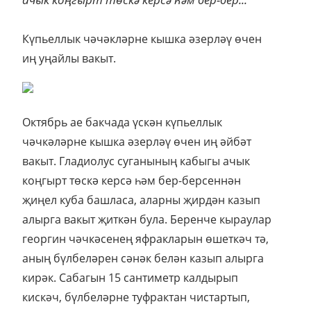
Күпьеллык чәчәкләрне кышка әзерләү өчен
иң уңайлы вакыт.
Октябрь ае бакчада үскән күпьеллык
чәчкәләрне кышка әзерләү өчен иң әйбәт
вакыт. Гладиолус суганының кабыгы ачык
коңгырт төскә керсә һәм бер-берсеннән
җиңел куба башласа, аларны җирдән казып
алырга вакыт җиткән була. Беренче кыраулар
георгин чәчкәсенең яфракларын өшеткәч тә,
аның бүлбеләрен сәнәк белән казып алырга
кирәк. Сабагын 15 сантиметр калдырып
кискәч, бүлбеләрне туфрактан чистартып,