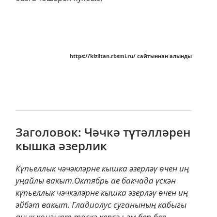
https://kiziltan.rbsmi.ru/ сайтыннан алынды
Заголовок: Чәчкә түтәлләрен
кышка әзерлик
Күпьеллык чәчәкләрне кышка әзерләү өчен иң
уңайлы вакыт.Октябрь ае бакчада үскән
күпьеллык чәчкәләрне кышка әзерләү өчен иң
әйбәт вакыт. Гладиолус суганының кабыгы
ачык коңгырт төскә керсә һәм бер-бер...