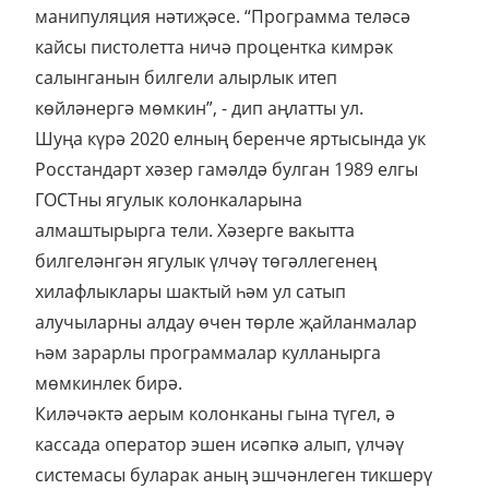
манипуляция нәтиҗәсе. “Программа теләсә
кайсы пистолетта ничә процентка кимрәк
салынганын билгели алырлык итеп
көйләнергә мөмкин”, - дип аңлатты ул.
Шуңа күрә 2020 елның беренче яртысында ук
Росстандарт хәзер гамәлдә булган 1989 елгы
ГОСТны ягулык колонкаларына
алмаштырырга тели. Хәзерге вакытта
билгеләнгән ягулык үлчәү төгәллегенең
хилафлыклары шактый һәм ул сатып
алучыларны алдау өчен төрле җайланмалар
һәм зарарлы программалар кулланырга
мөмкинлек бирә.
Киләчәктә аерым колонканы гына түгел, ә
кассада оператор эшен исәпкә алып, үлчәү
системасы буларак аның эшчәнлеген тикшерү