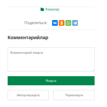
Язмалар
Поделиться:
Комментарийлар
Язарга
Авторлашырга
Теркәлергә