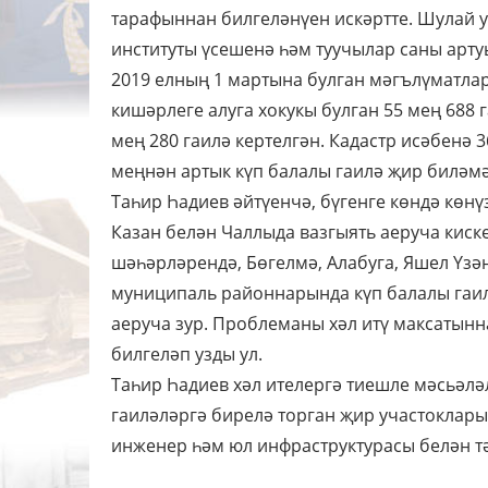
тарафыннан билгеләнүен искәртте. Шулай у
институты үсешенә һәм туучылар саны арту
2019 елның 1 мартына булган мәгълүматла
кишәрлеге алуга хокукы булган 55 мең 688 
мең 280 гаилә кертелгән. Кадастр исәбенә 3
меңнән артык күп балалы гаилә җир биләмә
Таһир Һадиев әйтүенчә, бүгенге көндә көн
Казан белән Чаллыда вазгыять аеруча киске
шәһәрләрендә, Бөгелмә, Алабуга, Яшел Үзә
муниципаль районнарында күп балалы гаил
аеруча зур. Проблеманы хәл итү максатынна
билгеләп узды ул.
Таһир Һадиев хәл ителергә тиешле мәсьәлә
гаиләләргә бирелә торган җир участоклары
инженер һәм юл инфраструктурасы белән т