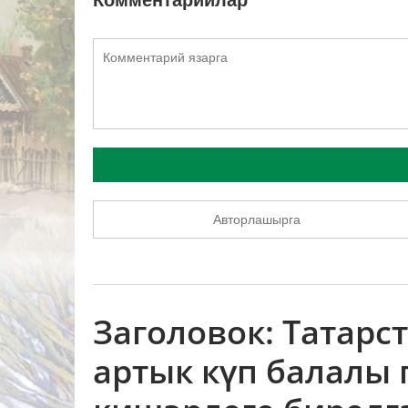
Комментарийлар
Авторлашырга
Заголовок: Татарс
артык күп балалы