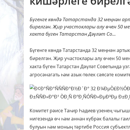
кишәрлеге бирелг
Бүгенге көндә Татарстанда 32 меңнән ар
бирелгән. Җир участоклары алу өчен 50 мең
хакта бүген Татарстан Дәүләт Со...
Бүгенге көндә Татарстанда 32 меңнән арты
бирелгән. Җир участоклары алу өчен 50 мең
хакта бүген Татарстан Дәүләт Советында узг
агросәнагать һәм азык-төлек сәясәте коми
Комитет рәисе Таһир Һадиев үзенең чыгы
нигезендә өч һәм аннан күбрәк балалы га
булуын һәм моның тәртибе Россия субъект