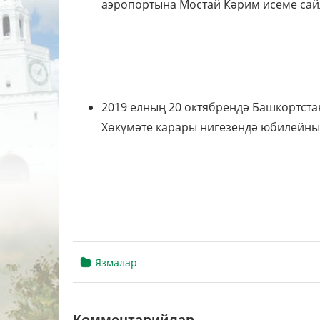
аэропортына Мостай Кәрим исеме сай
2019 елның 20 октябрендә Башкортста
Хөкүмәте карары нигезендә юбилейны 
Язмалар