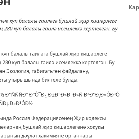
ән
Кар
тык күп балалы гаиләгә бушлай җир кишәрлеге
 280 күп балалы гаилә исемлеккә кертелгән. Бу
к күп балалы гаиләгә бушлай җир кишәрлеге
 280 күп балалы гаилә исемлеккә кертелгән. Бу
ан Экология, табигатьтән файдалану,
теты утырышында билгеле булды.
шында Россия Федерациясенең Җир кодексы
иләләрнең бушлай җир кишәрлегенә хокукы
ларының дәүләт хакимияте органнары