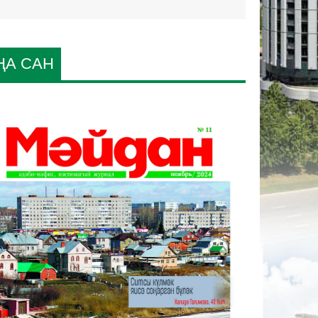
ҢА САН