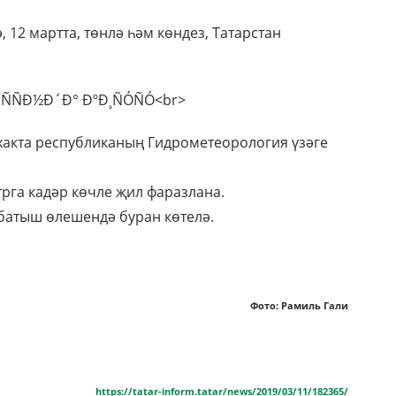
ә, 12 мартта, төнлә һәм көндез, Татарстан
 хакта республиканың Гидрометеорология үзәге
рга кадәр көчле җил фаразлана.
батыш өлешендә буран көтелә.
Фото: Рамиль Гали
https://tatar-inform.tatar/news/2019/03/11/182365/