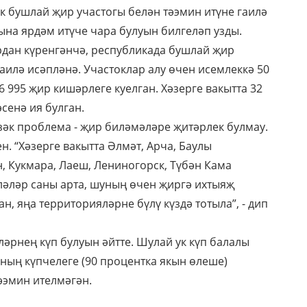
к бушлай җир участогы белән тәэмин итүне гаилә
ына ярдәм итүче чара булуын билгеләп узды.
рдан күренгәнчә, республикада бушлай җир
гаилә исәпләнә. Участоклар алу өчен исемлеккә 50
6 995 җир кишәрлеге куелган. Хәзерге вакытта 32
сенә ия булган.
үзәк проблема - җир биләмәләре җитәрлек булмау.
н. “Хәзерге вакытта Әлмәт, Арча, Баулы
н, Кукмара, Лаеш, Лениногорск, Түбән Кама
әләр саны арта, шуның өчен җиргә ихтыяҗ
н, яңа территорияләрне бүлү күздә тотыла”, - дип
ләрнең күп булуын әйтте. Шулай ук күп балалы
ның күпчелеге (90 процентка якын өлеше)
әэмин ителмәгән.