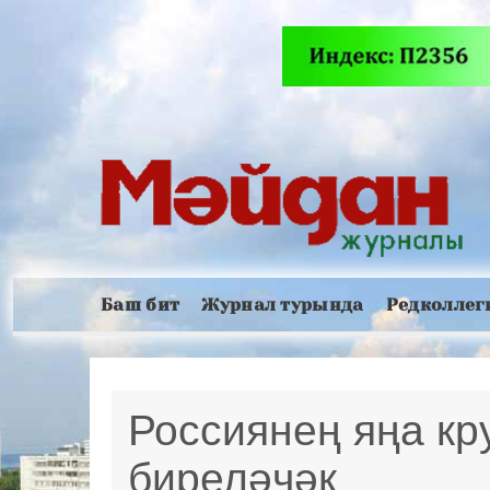
Баш бит
Журнал турында
Редколлег
Россиянең яңа к
биреләчәк