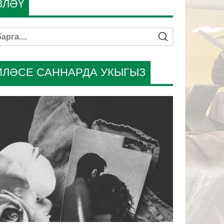
ЗЛӘҮ
ИЛӘСЕ САННАРДА УКЫГЫЗ