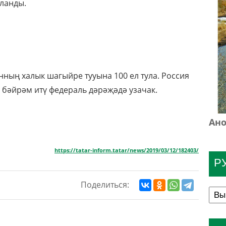
ланды.
нның халык шагыйре тууына 100 ел тула. Россия
бәйрәм итү федераль дәрәҗәдә узачак.
Ано
https://tatar-inform.tatar/news/2019/03/12/182403/
Р
Поделиться: