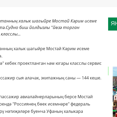
станның халык шагыйре Мостай Кәрим исеме
Я
итә.Судно биш йолдызлы "йөзә торган
класслы...
танның халык шагыйре Мостай Кәрим исеме
ә.
ә" кебек проектланган һәм югары класслы сервис
ссажир сыя алачак, экипажның саны — 144 кеше.
 пассажир авиалайнерларының берсе Мостай
рендә "Россиянең бөек исемнәре" федераль
рү нәтиҗәләре буенча Уфаның халыкара