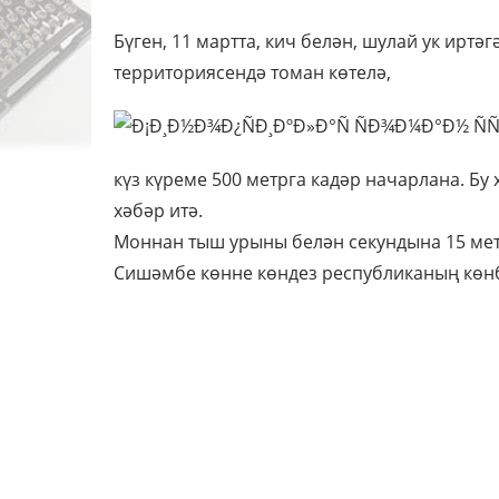
Бүген, 11 мартта, кич белән, шулай ук иртәг
территориясендә томан көтелә,
күз күреме 500 метрга кадәр начарлана. Бу
хәбәр итә.
Моннан тыш урыны белән секундына 15 мет
Сишәмбе көнне көндез республиканың көн