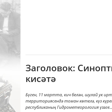
Заголовок: Синоп
кисәтә
Бүген, 11 мартта, кич белән, шулай ук и
территориясендә томан көтелә, күз күре
республиканың Гидрометеорология үзәге..