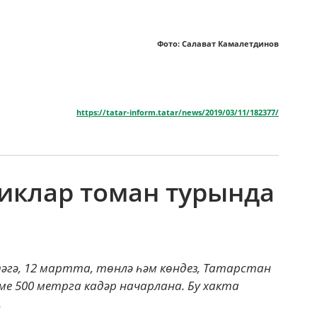
Фото: Салават Камалетдинов
https://tatar-inform.tatar/news/2019/03/11/182377/
тиклар томан турында
ртәгә, 12 мартта, төнлә һәм көндез, Татарстан
ме 500 метрга кадәр начарлана. Бу хакта
.