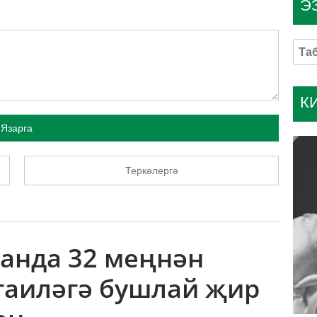
Э
К
Язарга
Теркәлергә
танда 32 меңнән
 гаиләгә бушлай җир