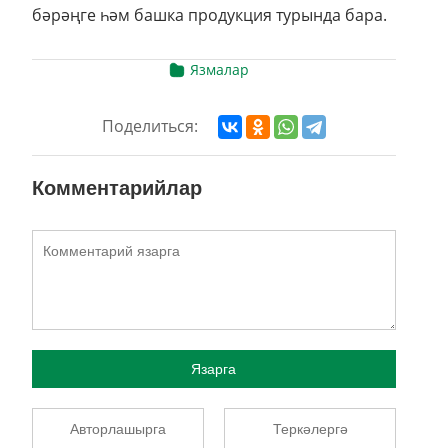
бәрәңге һәм башка продукция турында бара.
Язмалар
Поделиться:
Комментарийлар
Язарга
Авторлашырга
Теркәлергә