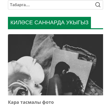
КИЛӘСЕ САННАРДА УКЫГЫЗ
Кара тасмалы фото