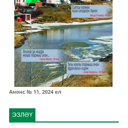
Анонс № 11, 2024 ел
ЭЗЛӘҮ