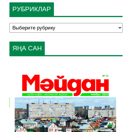
РУБРИКЛАР
ЯҢА САН