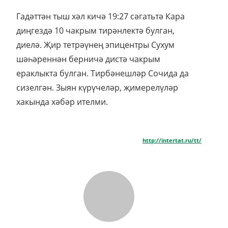
Гадәттән тыш хәл кичә 19:27 сәгатьтә Кара
диңгездә 10 чакрым тирәнлектә булган,
диелә. Җир тетрәүнең эпицентры Сухум
шәһәреннән берничә дистә чакрым
ераклыкта булган. Тирбәнешләр Сочида да
сизелгән. Зыян күрүчеләр, җимерелүләр
хакында хәбәр ителми.
http://intertat.ru/tt/