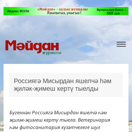
Россиягә Мисырдан яшелчә һәм
җиләк-җимеш кертү тыелды
Бүгеннән Россиягә Мисырдан яшелчә һәм
җиләк-җимеш кертү тыела. Ветеринария
һәм фитосанитария күзәтчелеге шул