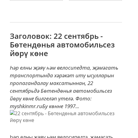
Заголовок: 22 сентябрь -
Бөтендөнья автомобильсез
йөрү көне
Һәр елны җәяү һәм велосипедта, җәмәгать
транспортында хәрәкәт итү ысулларын
пропагандалау максатыннан, 22
сентябрьдә Бөтендөнья автомобильсез
йөрү көне билгеләп үтелә. Фото:
myshkinmr.ruБу көнне 1997...
Һәр елны җәяү һәм велосипедта, җәмәгать