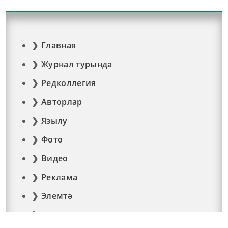
Главная
Журнал турында
Редколлегия
Авторлар
Язылу
Фото
Видео
Реклама
Элемтә
Документлар