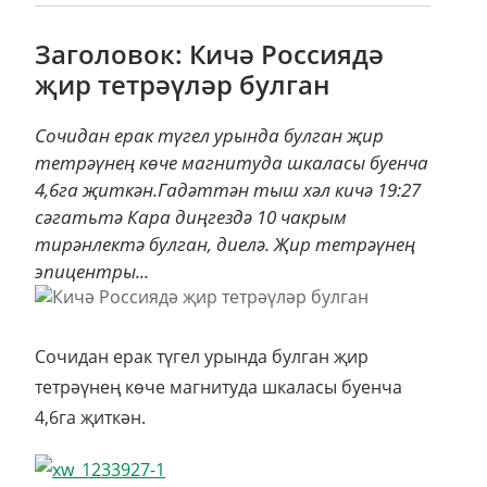
Заголовок: Кичә Россиядә
җир тетрәүләр булган
Сочидан ерак түгел урында булган җир
тетрәүнең көче магнитуда шкаласы буенча
4,6га җиткән.Гадәттән тыш хәл кичә 19:27
сәгатьтә Кара диңгездә 10 чакрым
тирәнлектә булган, диелә. Җир тетрәүнең
эпицентры...
Сочидан ерак түгел урында булган җир
тетрәүнең көче магнитуда шкаласы буенча
4,6га җиткән.