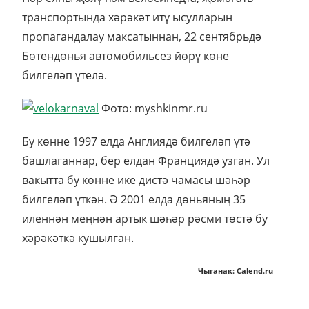
транспортында хәрәкәт итү ысулларын
пропагандалау максатыннан, 22 сентябрьдә
Бөтендөнья автомобильсез йөрү көне
билгеләп үтелә.
Фото: myshkinmr.ru
Бу көнне 1997 елда Англиядә билгеләп үтә
башлаганнар, бер елдан Франциядә узган. Ул
вакытта бу көнне ике дистә чамасы шәһәр
билгеләп үткән. Ә 2001 елда дөньяның 35
иленнән меңнән артык шәһәр рәсми төстә бу
хәрәкәткә кушылган.
Чыганак: Calend.ru