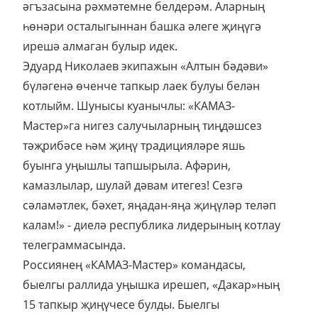
әгъзасына рәхмәтемне белдерәм. Аларның
һөнәри осталыгыннан башка әлеге җиңүгә
ирешә алмаган булыр идек.
Эдуард Николаев экипажын «Алтын бәдәви»
бүләгенә өченче тапкыр лаек булуы белән
котлыйм. Шунысы куанычлы: «КАМАЗ-
Мастер»га нигез салучыларның тиңдәшсез
тәҗрибәсе һәм җиңү традицияләре яшь
буынга уңышлы тапшырыла. Афәрин,
камазлылар, шулай дәвам итегез! Сезгә
сәламәтлек, бәхет, яңадан-яңа җиңүләр теләп
калам!» - диелә республика лидерының котлау
телеграммасында.
Россиянең «КАМАЗ-Мастер» командасы,
быелгы раллида уңышка ирешеп, «Дакар»ның
15 тапкыр җиңүчесе булды. Быелгы