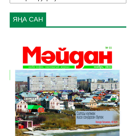
ЯҢА САН