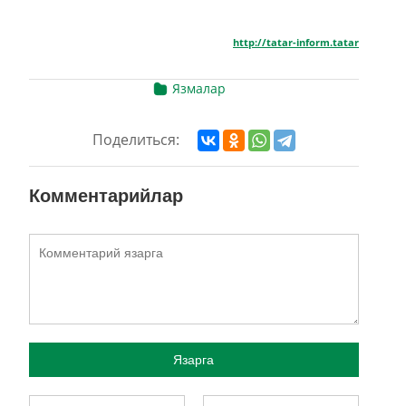
http://tatar-inform.tatar
Язмалар
Поделиться:
Комментарийлар
Язарга