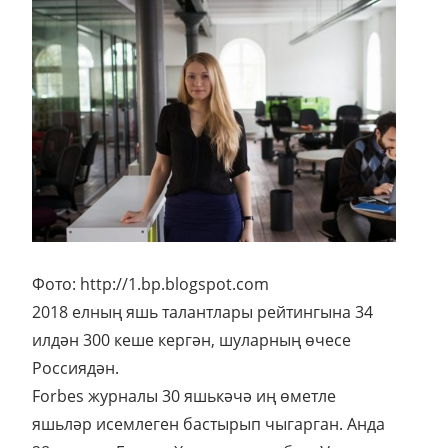
Фото: http://1.bp.blogspot.com
2018 елның яшь талантлары рейтингына 34
илдән 300 кеше кергән, шуларның өчесе
Россиядән.
Forbes журналы 30 яшькәчә иң өметле
яшьләр исемлеген бастырып чыгарган. Анда