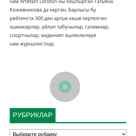
һәм Artefact London ны оештырган Татьяна
Кожевникова да кергән. Барлыгы бу
рейтингта 300 дән артык кеше кертелгән:
эшмәкәрләр, уйлап табучылар, галимнәр,
спортчылар, мәдәният эшлеклеләре
һәм журналистлар.
РУБРИКЛАР