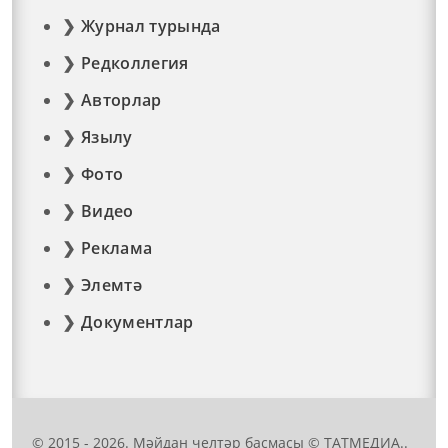
Журнал турында
Редколлегия
Авторлар
Язылу
Фото
Видео
Реклама
Элемтә
Документлар
© 2015 - 2026. Мәйдан челтәр басмасы © ТАТМЕДИА..