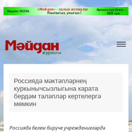
Россиядә мәктәпләрнең
куркынычсызлыгына карата
бердәм таләпләр кертелергә
мөмкин
Россиядә белем бирүче учреждениеләрдә