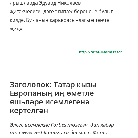
ярышларда Эдуард Николаев
җитәкчелегендәге экипаж беренече булып
килде. Бу - аның карьерасындагы өченче
җиңү.
http://tatar-inform.tatar
Заголовок: Татар кызы
Европаның иң өметле
яшьләре исемлегенә
кертелгән
Әлеге исемлекне Forbes төзегән, дип хәбәр
итә www.vestikamaza.ru басмасы.Фото: