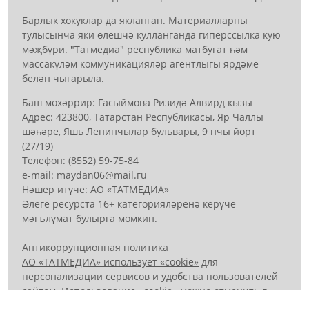
Барлык хокуклар да якланган. Материалларны
тулысынча яки өлешчә кулланганда гиперссылка кую
мәҗбүри. "Татмедиа" республика матбугат һәм
массакүләм коммуникацияләр агентлыгы ярдәме
белән чыгарыла.
Баш мөхәррир: Гасыймова Ризидә Алвирд кызы
Адрес: 423800, Татарстан Республикасы, Яр Чаллы
шәһәре, Яшь Ленинчылар бульвары, 9 нчы йорт
(27/19)
Телефон: (8552) 59-75-84
е-mail: mауdаn06@mail.гu
Нәшер итүче: АО «ТАТМЕДИА»
Әлеге ресурста 16+ категорияләренә керүче
мәгълүмат булырга мөмкин.
Антикоррупционная политика
АО «ТАТМЕДИА» использует «cookie»
для
персонализации сервисов и удобства пользователей
сайтом. Использование «cookie» можно отменить в
настройках браузера.