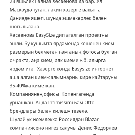
28 яшьлек Гөлназ Хөсәенова да бар. Ул
Мәскәүдә туган, ләкин хәзерге вакытта
Даниядә яшәп, шунда эшмәкәрлек белән
шөгыльләнә.
Хөсәенова EasySize дип аталган проектны
эшли. Бу кушымта ярдәмендә кешенең кием
размерын белмәгән һәм аның фотосы булган
очракта, аңа кием, аяк киеме һ.б. алырга
ярдәм итә. Хәзерге көндә Easysize интернет
аша алган кием-салымнарны кире кайтаруны
35-40%ка киметкән.
Компаниянең офисы Копенгагенда
урнашкан. Анда Intimissimi һәм Otto
брендлары белән килешү төзелә.
Шулай ук исемлеккә Россиядән Blazar
компаниясенә нигез салучы Денис Федоряев