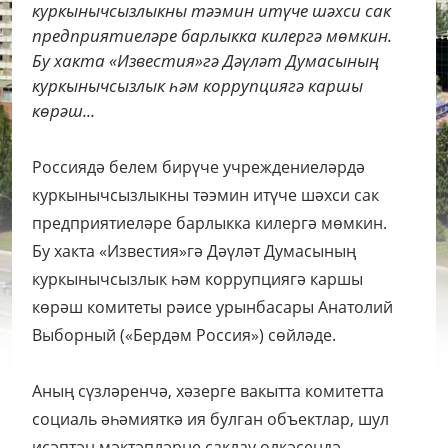
куркынычсызлыкны тәэмин итүче шәхси сак
предприятиеләре барлыкка килергә мөмкин.
Бу хакта «Известия»гә Дәүләт Думасының
куркынычсызлык һәм коррупциягә каршы
көрәш...
Россиядә белем бирүче учреждениеләрдә
куркынычсызлыкны тәэмин итүче шәхси сак
предприятиеләре барлыкка килергә мөмкин.
Бу хакта «Известия»гә Дәүләт Думасының
куркынычсызлык һәм коррупциягә каршы
көрәш комитеты рәисе урынбасары Анатолий
Выборный («Бердәм Россия») сөйләде.
Аның сүзләренчә, хәзерге вакытта комитетта
социаль әһәмияткә ия булган объектлар, шул
исәптән мәктәпләрне саклау өлкәсендә