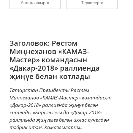
Авторлашырга
Теркәлергә
Заголовок: Рөстәм
Миңнеханов «КАМАЗ-
Мастер» командасын
«Дакар-2018» раллиенда
җиңүе белән котлады
Татарстан Президенты Рөстәм
Миңнеханов «КАМАЗ-Мастер» командасын
«Дакар-2018» раллиенда җиңүе белән
котлады.«Барыгызны да «Дакар-2018»
раллиенда җиңүегез белән ихлас күңелдән
тәбрик итәм. Камазлыларны...