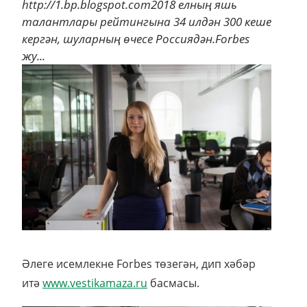
http://1.bp.blogspot.com2018 елның яшь
талантлары рейтингына 34 илдән 300 кеше
кергән, шуларның өчесе Россиядән.Forbes
жу...
Әлеге исемлекне Forbes төзегән, дип хәбәр
итә
www.vestikamaza.ru
басмасы.