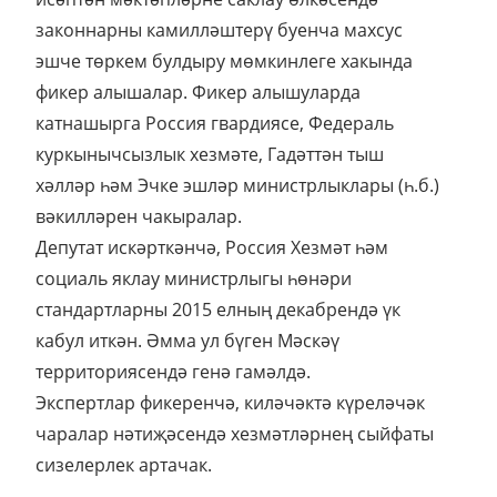
законнарны камилләштерү буенча махсус
эшче төркем булдыру мөмкинлеге хакында
фикер алышалар. Фикер алышуларда
катнашырга Россия гвардиясе, Федераль
куркынычсызлык хезмәте, Гадәттән тыш
хәлләр һәм Эчке эшләр министрлыклары (һ.б.)
вәкилләрен чакыралар.
Депутат искәрткәнчә, Россия Хезмәт һәм
социаль яклау министрлыгы һөнәри
стандартларны 2015 елның декабрендә үк
кабул иткән. Әмма ул бүген Мәскәү
территориясендә генә гамәлдә.
Экспертлар фикеренчә, киләчәктә күреләчәк
чаралар нәтиҗәсендә хезмәтләрнең сыйфаты
сизелерлек артачак.