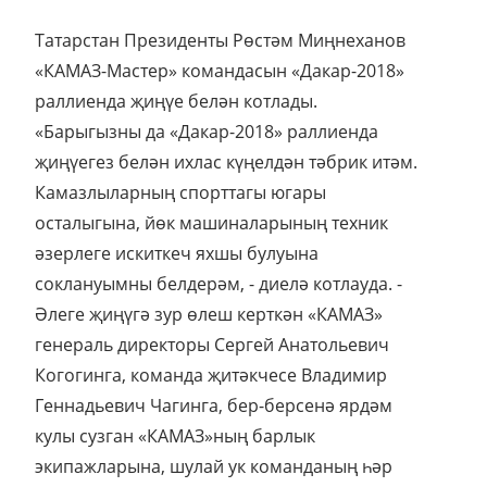
Татарстан Президенты Рөстәм Миңнеханов
«КАМАЗ-Мастер» командасын «Дакар-2018»
раллиенда җиңүе белән котлады.
«Барыгызны да «Дакар-2018» раллиенда
җиңүегез белән ихлас күңелдән тәбрик итәм.
Камазлыларның спорттагы югары
осталыгына, йөк машиналарының техник
әзерлеге искиткеч яхшы булуына
соклануымны белдерәм, - диелә котлауда. -
Әлеге җиңүгә зур өлеш керткән «КАМАЗ»
генераль директоры Сергей Анатольевич
Когогинга, команда җитәкчесе Владимир
Геннадьевич Чагинга, бер-берсенә ярдәм
кулы сузган «КАМАЗ»ның барлык
экипажларына, шулай ук команданың һәр