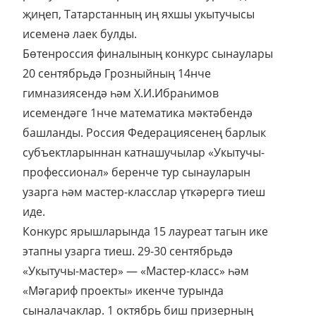
җиңеп, Татарстанның иң яхшы укытучысы
исеменә лаек булды.
Бөтенроссия финалының конкурс сынаулары
20 сентябрьдә Грозныйның 14нче
гимназиясендә һәм Х.И.Ибраһимов
исемендәге 1нче математика мәктәбендә
башланды. Россия Федерациясенең барлык
субъектларыннан катнашучылар «Укытучы-
профессионал» беренче тур сынауларын
узарга һәм мастер-класслар үткәрергә тиеш
иде.
Конкурс ярышларында 15 лауреат тагын ике
этапны узарга тиеш. 29-30 сентябрьдә
«Укытучы-мастер» — «Мастер-класс» һәм
«Мәгариф проекты» икенче турында
сыналачаклар. 1 октябрь биш призерның