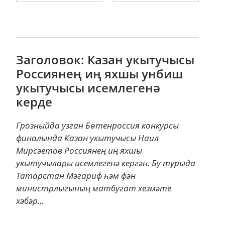
Заголовок: Казан укытучысы
Россиянең иң яхшы унбиш
укытучысы исемлегенә
керде
Грозныйда узган Бөтенроссия конкурсы
финалында Казан укытучысы Наил
Мирсәетов Россиянең иң яхшы
укытучылары исемлегенә кергән. Бу турыда
Татарстан Мәгариф һәм фән
министрлыгының матбугат хезмәте
хәбәр...