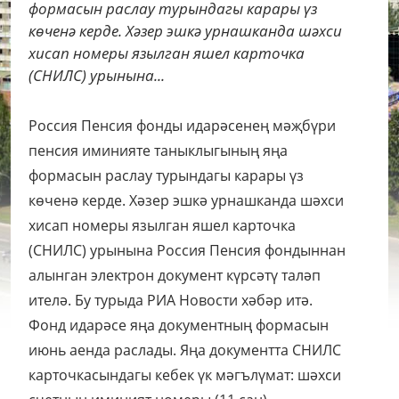
формасын раслау турындагы карары үз
көченә керде. Хәзер эшкә урнашканда шәхси
хисап номеры язылган яшел карточка
(СНИЛС) урынына...
Россия Пенсия фонды идарәсенең мәҗбүри
пенсия иминияте таныклыгының яңа
формасын раслау турындагы карары үз
көченә керде. Хәзер эшкә урнашканда шәхси
хисап номеры язылган яшел карточка
(СНИЛС) урынына Россия Пенсия фондыннан
алынган электрон документ күрсәтү таләп
ителә. Бу турыда РИА Новости хәбәр итә.
Фонд идарәсе яңа документның формасын
июнь аенда раслады. Яңа документта СНИЛС
карточкасындагы кебек үк мәгълүмат: шәхси