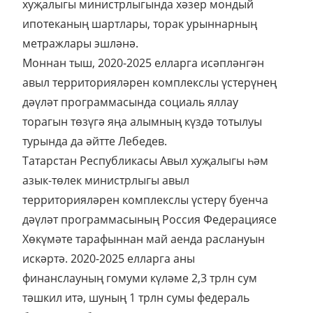
хуҗалыгы министрлыгында хәзер мондый
ипотеканың шартлары, торак урыннарның
метражлары эшләнә.
Моннан тыш, 2020-2025 елларга исәпләнгән
авыл территорияләрен комплекслы үстерүнең
дәүләт программасында социаль яллау
торагын төзүгә яңа алымның күздә тотылуы
турында да әйтте Лебедев.
Татарстан Республикасы Авыл хуҗалыгы һәм
азык-төлек министрлыгы авыл
территорияләрен комплекслы үстерү буенча
дәүләт программасының Россия Федерациясе
Хөкүмәте тарафыннан май аенда раслануын
искәртә. 2020-2025 елларга аны
финанслауның гомуми күләме 2,3 трлн сум
тәшкил итә, шуның 1 трлн сумы федераль