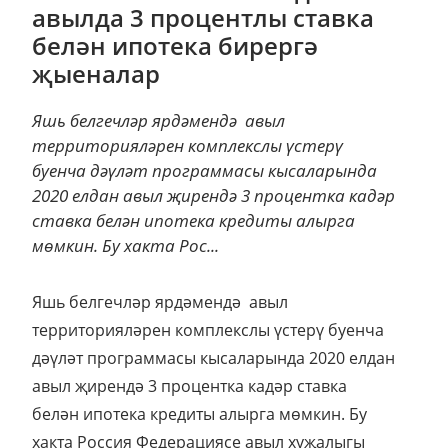
авылда 3 процентлы ставка
белән ипотека бирергә
җыеналар
Яшь белгечләр ярдәмендә авыл
территорияләрен комплекслы үстерү
буенча дәүләт программасы кысаларында
2020 елдан авыл җирендә 3 процентка кадәр
ставка белән ипотека кредиты алырга
мөмкин. Бу хакта Рос...
Яшь белгечләр ярдәмендә авыл
территорияләрен комплекслы үстерү буенча
дәүләт программасы кысаларында 2020 елдан
авыл җирендә 3 процентка кадәр ставка
белән ипотека кредиты алырга мөмкин. Бу
хакта Россия Федерациясе авыл хуҗалыгы