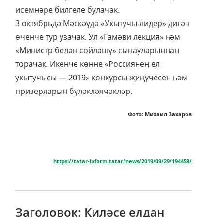
исемнәре билгеле булачак.
3 октябрьдә Мәскәүдә «Укытучы-лидер» дигән
өченче тур узачак. Ул «Гамәви лекция» һәм
«Министр белән сөйләшү» сынауларыннан
торачак. Икенче көнне «Россиянең ел
укытучысы — 2019» конкурсы җиңүчесен һәм
призерларын бүләкләячәкләр.
Фото: Михаил Захаров
https://tatar-inform.tatar/news/2019/09/29/194458/
Заголовок: Киләсе елдан