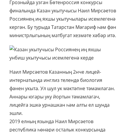
Грозныйда узган Бөтенроссия конкурсы
финалында Казан укытучысы Наил Мирсәетов
Россиянең иң яхшы укытучылары исемлегенә
кергән. Бу турыда Татарстан Мәгариф һәм фән
министрлыгының матбугат хезмәте хәбәр итә.
Наил Мирсәетов Казанның 2нче лицей-
интернатында инглиз телендә биология
фәнен укыта. Ул шул ук мәктәпне тәмамлаган.
Аннары югары уку йортын тәмамлагач,
лицейга эшкә урнашкан һәм алты ел шунда
эшли.
2019 елның язында Наил Мирсәетов
республика һөнәри осталык конкурсында