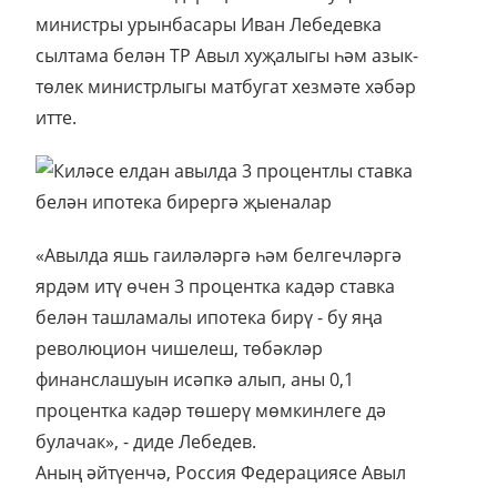
министры урынбасары Иван Лебедевка
сылтама белән ТР Авыл хуҗалыгы һәм азык-
төлек министрлыгы матбугат хезмәте хәбәр
итте.
«Авылда яшь гаиләләргә һәм белгечләргә
ярдәм итү өчен 3 процентка кадәр ставка
белән ташламалы ипотека бирү - бу яңа
революцион чишелеш, төбәкләр
финанслашуын исәпкә алып, аны 0,1
процентка кадәр төшерү мөмкинлеге дә
булачак», - диде Лебедев.
Аның әйтүенчә, Россия Федерациясе Авыл