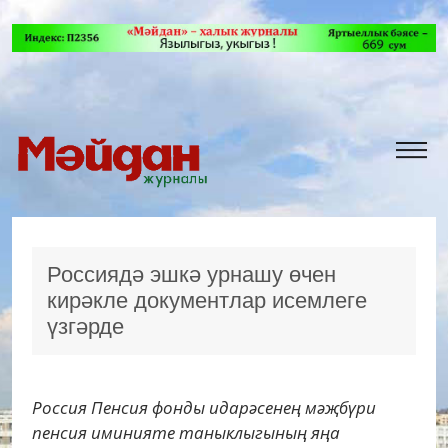
Россиядә эшкә урнашу өчен
кирәкле документлар исемлеге
үзгәрде
Россия Пенсия фонды идарәсенең мәҗбүри
пенсия иминияте таныклыгының яңа