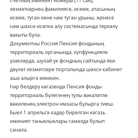
счетның иминият номеры (11 сан),
хезмәткәрнең фамилиясе, исеме, атасының
исеме, туган көне һәм туган урыны, җенесе
һәм шәхси исәпкә алу системасында теркәлү
вакыты була.
Документны Россия Пенсия фондының
территориаль органында, күпфункцияле
үзәкләрдә, шулай ук фондның сайтында яки
дәүләт хезмәтләре порталында шәхси кабинет
аша алырга мөмкин.
Һәр белдерү кәгазендә Пенсия фонды
территориаль бүлегенең тулы вәкаләтле
вәкиленең электрон имзасы булырга тиеш.
Быел 1 апрельгә кадәр бирелгән кәгазь
иминият таныклыклары гамәлдә булып
санала.