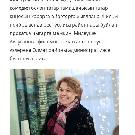
комедия белән татар тамашачысын татар
киносын карарга өйрәтергә хыяллана. Фильм
ноябрь аенда республика районнары буйлап
прокатка чыгарга мөмкин. Миләүшә
Айтуганова фильмны акчасыз төшерүен,
үзләренә Әлмәт районы администрациясе
булышуын әйтә.