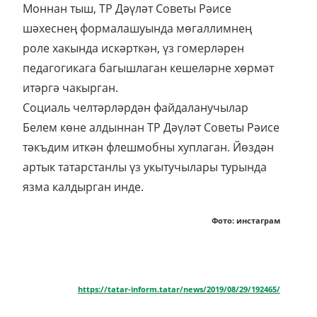
Моннан тыш, ТР Дәүләт Советы Рәисе
шәхеснең формалашуында мөгаллимнең
роле хакында искәрткән, үз гомерләрен
педагогикага багышлаган кешеләрне хөрмәт
итәргә чакырган.
Социаль челтәрләрдән файдаланучылар
Белем көне алдыннан ТР Дәүләт Советы Рәисе
тәкъдим иткән флешмобны хуплаган. Йөздән
артык татарстанлы үз укытучылары турында
язма калдырган инде.
Фото: инстаграм
https://tatar-inform.tatar/news/2019/08/29/192465/