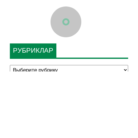
РУБРИКЛАР
ЯҢА САН