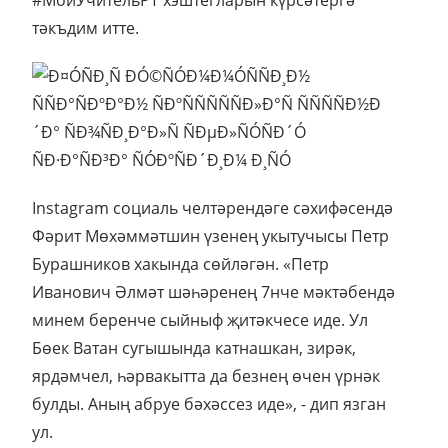
#МойУчительРТ хэштегларын күрсәтергә
тәкъдим итте.
Instagram социаль челтәрендәге сәхифәсендә
Фәрит Мөхәммәтшин үзенең укытучысы Петр
Бурашников хакында сөйләгән. «Петр
Иванович Әлмәт шәһәренең 7нче мәктәбендә
минем беренче сыйныф җитәкчесе иде. Ул
Бөек Ватан сугышында катнашкан, зирәк,
ярдәмчел, һәрвакытта да безнең өчен үрнәк
булды. Аның абруе бәхәссез иде», - дип язган
ул.