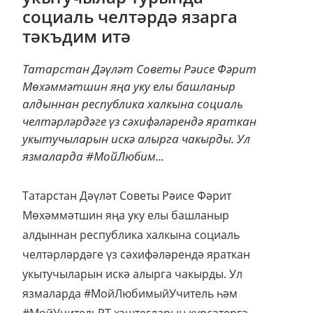
социаль челтәрдә язарга
тәкъдим итә
Татарстан Дәүләт Советы Рәисе Фәрит
Мөхәммәтшин яңа уку елы башланыр
алдыннан республика халкына социаль
челтәрләрдәге үз сәхифәләрендә яраткан
укытучыларын искә алырга чакырды. Ул
язмаларда #МойЛюбим...
Татарстан Дәүләт Советы Рәисе Фәрит
Мөхәммәтшин яңа уку елы башланыр
алдыннан республика халкына социаль
челтәрләрдәге үз сәхифәләрендә яраткан
укытучыларын искә алырга чакырды. Ул
язмаларда #МойЛюбимыйУчитель һәм