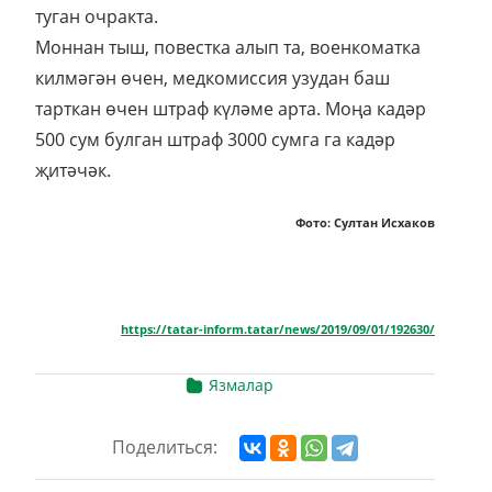
туган очракта.
Моннан тыш, повестка алып та, военкоматка
килмәгән өчен, медкомиссия узудан баш
тарткан өчен штраф күләме арта. Моңа кадәр
500 сум булган штраф 3000 сумга га кадәр
җитәчәк.
Фото: Султан Исхаков
https://tatar-inform.tatar/news/2019/09/01/192630/
Язмалар
Поделиться: