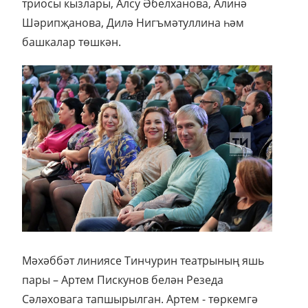
триосы кызлары, Алсу Әбелханова, Алинә
Шәрипҗанова, Дилә Нигъмәтуллина һәм
башкалар төшкән.
Мәхәббәт линиясе Тинчурин театрының яшь
пары – Артем Пискунов белән Резеда
Сәләховага тапшырылган. Артем - төркемгә