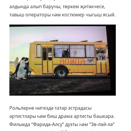
алдында алып баручы, төркем җитәкчесе,
тавыш операторы һәм костюмер чыгыш ясый.
Рольләрне нигездә татар эстрадасы
артистлары һәм биш драма артисты башкара.
Фильмда “Фәридә-Алсу” дуэты һәм “Зө-ләй-лә”