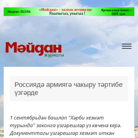
Россиядә армиягә чакыру тәртибе
үзгәрде
1 сентябрьдән башлап "Хәрби хезмәт
турында" законга үзгәрешләр үз көченә керә.
Документтагы үзгәрешләр хезмәт иткән