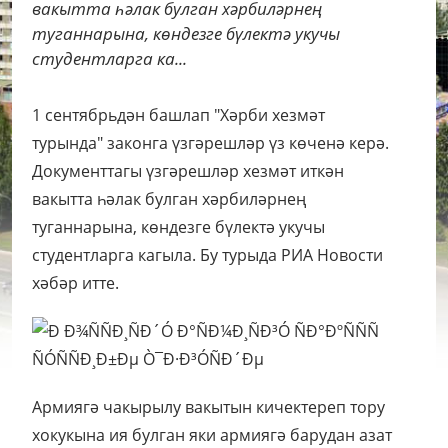
вакытта һәлак булган хәрбиләрнең
туганнарына, көндезге бүлектә укучы
студентларга ка...
1 сентябрьдән башлап "Хәрби хезмәт
турында" законга үзгәрешләр үз көченә керә.
Документтагы үзгәрешләр хезмәт иткән
вакытта һәлак булган хәрбиләрнең
туганнарына, көндезге бүлектә укучы
студентларга кагыла. Бу турыда РИА Новости
хәбәр итте.
Армиягә чакырылу вакытын кичектереп тору
хокукына ия булган яки армиягә барудан азат