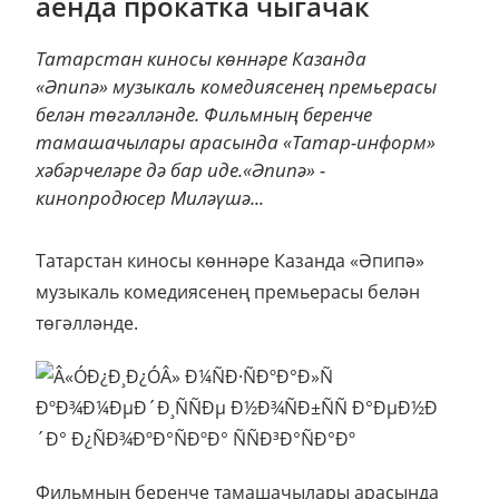
аенда прокатка чыгачак
Татарстан киносы көннәре Казанда
«Әпипә» музыкаль комедиясенең премьерасы
белән төгәлләнде. Фильмның беренче
тамашачылары арасында «Татар-информ»
хәбәрчеләре дә бар иде.«Әпипә» -
кинопродюсер Миләүшә...
Татарстан киносы көннәре Казанда «Әпипә»
музыкаль комедиясенең премьерасы белән
төгәлләнде.
Фильмның беренче тамашачылары арасында