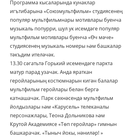
Программа кысаларында кунаклар
игътибарына «Союзмультфильм» студиясенең
популяр мультфильмнары мотивлары буенча
музыкаль попурри, шул ук исемдәге популяр
мультфильм мотивлары буенча «Өч мәче»
студиясенең музыкаль номеры һәм башкалар
тәкъдим ителәчәк.
13.30 сәгатьтә Горький исемендәге паркта
матур парад узачак. Анда яраткан
геройларының костюмнарын кигән балалар
мультфильм геройлары белән бергә
катнашачак. Парк сәхнәсендә мультфильм
йолдызлары һәм «Карусель» телеканалы
персонажлары, Теона Дольникова һәм
Крутой Академиясе «Төп геройлар» гимнын
башкарачак. «Тыныч йокы, нәниләр! »