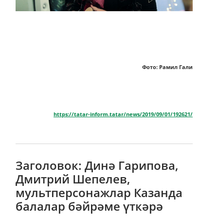
Фото: Рамил Гали
https://tatar-inform.tatar/news/2019/09/01/192621/
Заголовок: Динә Гарипова,
Дмитрий Шепелев,
мультперсонажлар Казанда
балалар бәйрәме үткәрә