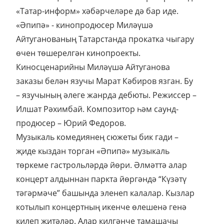
«Татар-информ» хәбәрчеләре дә бар иде.
«Әпипә» - кинопродюсер Миләүшә
Айтуганованың Татарстанда прокатка чыгару
өчен төшерелгән кинопроекты.
Киносценарийны Миләүшә Айтуганова
заказы белән язучы Марат Кәбиров язган. Бу
– язучының әлеге жанрда дебюты. Режиссер –
Илшат Рәхимбай. Композитор һәм саунд-
продюсер – Юрий Федоров.
Музыкаль комедиянең сюжеты бик гади –
җиде кыздан торган «Әпипә» музыкаль
төркеме гастрольләрдә йөри. Әлмәттә алар
концерт алдыннан паркта йөргәндә “Күзәтү
тәгәрмәче” башында эленеп калалар. Кызлар
котылып концертның икенче өлешенә генә
килеп җитәләр. Алар килгәнче тамашачы