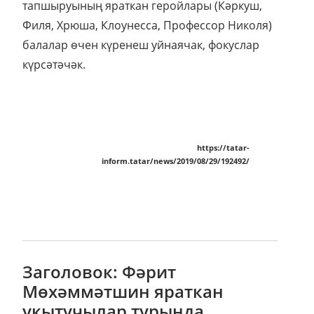
тапшыруының яраткан геройлары (Кәркуш,
Филя, Хрюша, Клоунесса, Профессор Николя)
балалар өчен күренеш уйнаячак, фокуслар
күрсәтәчәк.
https://tatar-
inform.tatar/news/2019/08/29/192492/
Заголовок: Фәрит
Мөхәммәтшин яраткан
укытучылар турында