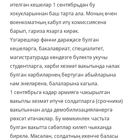
ителгән кешеләр 1 сентябрьдән бу
хокукларыннан баш тарта ала. Моның өчен
военкоматның кабул итү комиссиясенә
барып, гариза язарга кирәк.
Үзгәрешләр фәнни дәрәҗәсе булган
кешеләргә, бакалавриат, специалитет,
магистратурада көндезге бүлектә укучы
студентларга, хәрби хезмәт вакытында һәлак
булган хәрбиләрнең бертуган абыйларына
һәм энеләренә, балаларына кагыла.
1 сентябрьгә кадәр армиягә чакырылган
вакытлы хезмәт итүче солдатларга (срочники)
вакытыннан алда демобилизацияләнергә
рөхсәт итәчәкләр. Бу мөмкинлек частьта
булган вакытта сәбәпләр килеп чыкканда
бирелә. Мәсәлән, солдатның икенче баласы