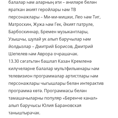
балалар һәм аларның әти – әниләре белән
яраткан әкият геройлары һәм ТВ
персонажлары – Ми-ми-мишки, Лео һәм Тиг,
Матроскин, Жужа һәм Гек, Әкият патруле,
Барбоскиннар, Бремен музыкантлары,
Узышчы, шулай ук алып баручылар һәм
йолдызлар – Дмитрий Борисов, Дмитрий
Шепелев һәм Аврора очрашачак.
13.30 сәгатьтән башлап Казан Кремленә
килүчеләрне балалар мультфильмнары һәм
телевизион программалар артистлары һәм
персонажлары чыгышлары белән интерактив
программа көтә. Программасы белән
тамашачыларны популяр «Беренче канал»
алып баручысы Юлия Барановская
таныштырачак.