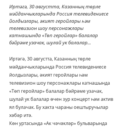
Иртәгә, 30 августта, Казанның төрле
мәйданчыкларында Россия телевидениесе
йолдызлары, әкият геройлары һәм
телевизион шоу персонажлары
катнашында «Төп геройлар» балалар
бәйрәме узачак, шулай ук балалар...
Иртәгә, 30 августта, Казанның төрле
мәйданчыкларында Россия телевидениесе
йолдызлары, әкият геройлары һәм
телевизион шоу персонажлары катнашында
«Төп геройлар» балалар бәйрәме узачак,
шулай ук балалар өчен зур концерт һәм актив
ял булачак. Бу хакта чараны оештыручылар
хәбәр итә.
Көн уртасында «Ак чәчәкләр» бульварында