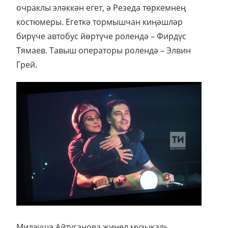
очраклы эләккән егет, ә Резеда төркемнең
костюмеры. Егеткә тормышчан киңәшләр
бирүче автобус йөртүче ролендә – Фирдүс
Тямаев. Тавыш операторы ролендә – Элвин
Грей.
Миләүшә Айтуганова җиңел музыкаль