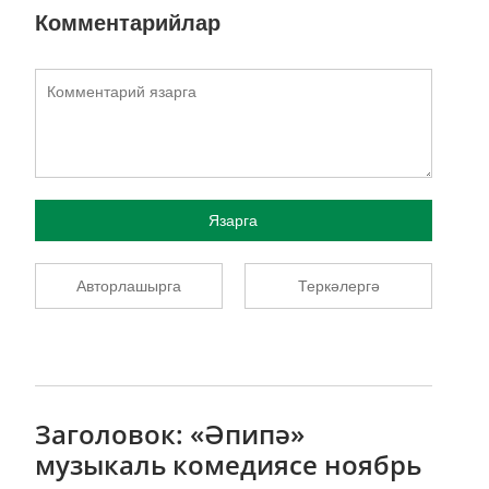
Комментарийлар
Язарга
Авторлашырга
Теркәлергә
Заголовок: «Әпипә»
музыкаль комедиясе ноябрь