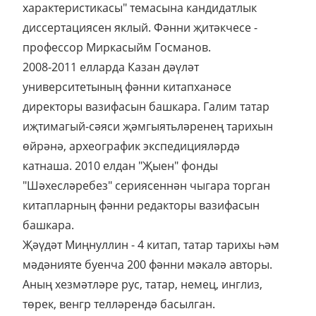
характеристикасы" темасына кандидатлык
диссертациясен яклый. Фәнни җитәкчесе -
профессор Миркасыйм Госманов.
2008-2011 елларда Казан дәүләт
университетының фәнни китапханәсе
директоры вазифасын башкара. Галим татар
иҗтимагый-сәяси җәмгыятьләренең тарихын
өйрәнә, археографик экспедицияләрдә
катнаша. 2010 елдан "Җыен" фонды
"Шәхесләребез" сериясеннән чыгара торган
китапларның фәнни редакторы вазифасын
башкара.
Җәүдәт Миңнуллин - 4 китап, татар тарихы һәм
мәдәнияте буенча 200 фәнни мәкалә авторы.
Аның хезмәтләре рус, татар, немец, инглиз,
төрек, венгр телләрендә басылган.