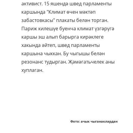
активист. 15 яшендә швед парламенты
каршында "Климат өчен мәктәп
забастовкасы" плакаты белән торган.
Париж килешүе буенча климат үзгәрүгә
каршы эш алып барырга кирәклеге
хакында әйтеп, швед парламенты
каршына чыккан. Бу чыгышы белән
резонанс тудырган. Җәмәгатьчелек аны
хуплаган.
Фото: ачык чыганаклардан