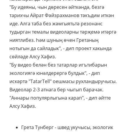
"Бу идеяны, чын дөресен әйткәндә, безгә
тарихчы Айрат Фәйзрахманов тәкъдим иткән
иде. Алга таба без жәмгыятьтә резонанс
тудырган темалы видеоларны тәрҗемә итәргә
ниятлибез. Һәм шуның өчен Гретаның
нотыгын да сайладык", - дип проект хакында
сөйләде Алсу Хафиз.
"Бу видео белән без татарлар игътибарын
экологиягә юнәлдерергә булдык", - дип
искәртә "TatarTell" оешмасы рухландыручысы.
Видеолар 2-3 атнага бер чыгып барачак.
"Аннары популярлыгына карап", - дип әйтте
Алсу Хафиз.
Грета Тунберг - швед укучысы, экологик