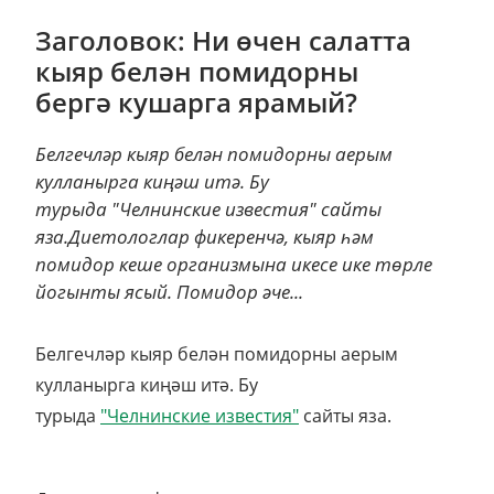
Заголовок: Ни өчен салатта
кыяр белән помидорны
бергә кушарга ярамый?
Белгечләр кыяр белән помидорны аерым
кулланырга киңәш итә. Бу
турыда "Челнинские известия" сайты
яза.Диетологлар фикеренчә, кыяр һәм
помидор кеше организмына икесе ике төрле
йогынты ясый. Помидор әче...
Белгечләр кыяр белән помидорны аерым
кулланырга киңәш итә. Бу
турыда
"Челнинские известия"
сайты яза.