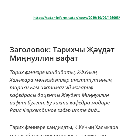
https://tatar-inform.tatar/news/2019/10/09/195003/
Заголовок: Тарихчы Җәүдәт
Миңнуллин вафат
Тарих фәннәре кандидаты, КФУның
Халыкара мөнәсәбәтләр институтының
тарихи һәм иҗтимагый мәгариф
кафедрасы доценты Җәүдәт Миңнуллин
вафат булган. Бу хакта кафедра мөдире
Раил Фәрхетдинов хәбәр итте дид...
Тарих фәннәре кандидаты, КФУның Халыкара
мөнәсәбәтләр институтының тарихи һәм