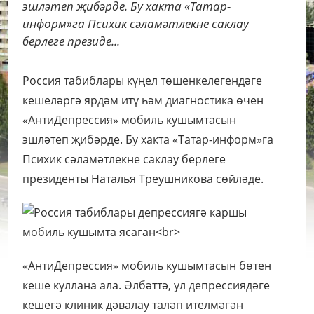
эшләтеп җибәрде. Бу хакта «Татар-
информ»га Психик сәламәтлекне саклау
берлеге президе...
Россия табиблары күңел төшенкелегендәге
кешеләргә ярдәм итү һәм диагностика өчен
«АнтиДепрессия» мобиль кушымтасын
эшләтеп җибәрде. Бу хакта «Татар-информ»га
Психик сәламәтлекне саклау берлеге
президенты Наталья Треушникова сөйләде.
«АнтиДепрессия» мобиль кушымтасын бөтен
кеше куллана ала. Әлбәттә, ул депрессиядәге
кешегә клиник дәвалау таләп ителмәгән