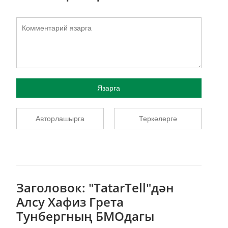
Язарга
Авторлашырга
Теркәлергә
Заголовок: "TatarTell"дән
Алсу Хафиз Грета
Тунбергның БМОдагы