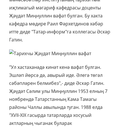
иҗтимагый мәгариф кафедрасы доценты
Җәүдәт Миңнуллин вафат булган. Бу хакта
кафедра мөдире Раил Фәрхетдинов хәбәр
итте диде "Татар-информ"га коллегасы Әскәр
Гатин.
"Ул хастаханәдә кинәт кенә вафат булган.
Эшләп йөрсә дә, авырый иде. Әлегә төгәл
сәбәпләрен белмибез",- диде Әскәр Гатин.
Җәүдәт Сәлим улы Миңнуллин 1953 елның 7
ноябрендә Татарстанның Кама Тамагы
районы Чаллы авылында туган. 1988 елда
"XVII-XIX гасырда татарларда хосусый
актларның чыганак буларак