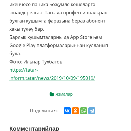
икенчесе паника һөҗүмле кешеләргә
юнәлдерелгән. Тагы да профессиональрәк
булган кушымта фаразына бераз абонент
хакы түләү бар.
Барлык кушымталарны да App Store һәм
Google Play платформаларыннан кулланып
була.
Фото: Ильнар Тухбатов
https://tatar-
inform.tatar/news/2019/10/09/195019/
Язмалар
Поделиться:
Комментарийлар