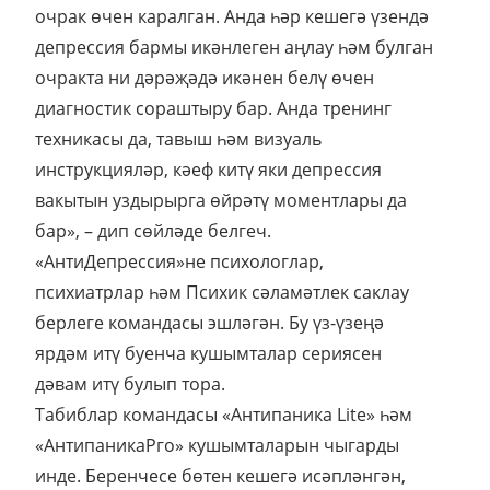
очрак өчен каралган. Анда һәр кешегә үзендә
депрессия бармы икәнлеген аңлау һәм булган
очракта ни дәрәҗәдә икәнен белү өчен
диагностик сораштыру бар. Анда тренинг
техникасы да, тавыш һәм визуаль
инструкцияләр, кәеф китү яки депрессия
вакытын уздырырга өйрәтү моментлары да
бар», – дип сөйләде белгеч.
«АнтиДепрессия»не психологлар,
психиатрлар һәм Психик сәламәтлек саклау
берлеге командасы эшләгән. Бу үз-үзеңә
ярдәм итү буенча кушымталар сериясен
дәвам итү булып тора.
Табиблар командасы «Антипаника Lite» һәм
«АнтипаникаРго» кушымталарын чыгарды
инде. Беренчесе бөтен кешегә исәпләнгән,