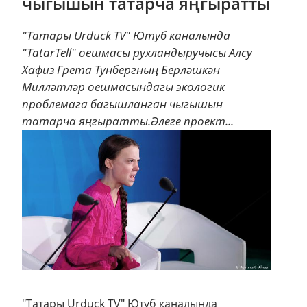
чыгышын татарча яңгыратты
"Татары Urduck TV" Ютуб каналында
"TatarTell" оешмасы рухландыручысы Алсу
Хафиз Грета Тунбергның Берләшкән
Милләтләр оешмасындагы экологик
проблемага багышланган чыгышын
татарча яңгыратты.Әлеге проект...
"Татары Urduck TV" Ютуб каналында