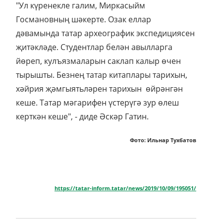
"Ул күренекле галим, Миркасыйм
Госмановның шәкерте. Озак еллар
дәвамында татар археографик экспедициясен
җитәкләде. Студентлар белән авылларга
йөреп, кулъязмаларын саклап калыр өчен
тырышты. Безнең татар китаплары тарихын,
хәйрия җәмгыятьләрен тарихын өйрәнгән
кеше. Татар мәгарифен үстерүгә зур өлеш
керткән кеше", - диде Әскәр Гатин.
Фото: Ильнар Тухбатов
https://tatar-inform.tatar/news/2019/10/09/195051/