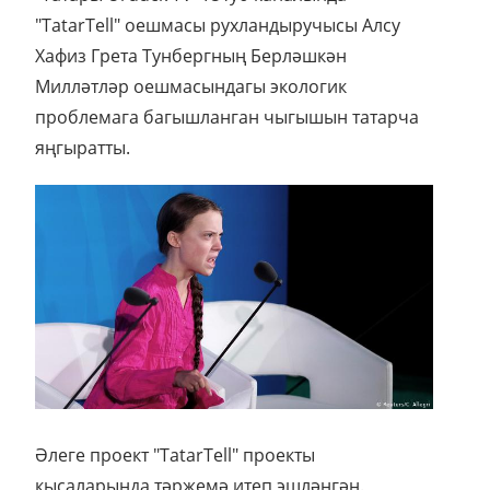
"TatarTell" оешмасы рухландыручысы Алсу
Хафиз Грета Тунбергның Берләшкән
Милләтләр оешмасындагы экологик
проблемага багышланган чыгышын татарча
яңгыратты.
Әлеге проект "TatarTell" проекты
кысаларында тәржемә итеп эшләнгән.