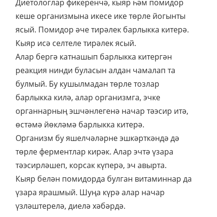
Диетологлар фикеренчә, кыяр һәм помидор
кеше организмына икесе ике төрле йогынты
ясый. Помидор әче тирәлек барлыкка китерә.
Кыяр исә селтеле тирәлек ясый.
Алар бергә катнашып барлыкка китергән
реакция нинди буласын алдан чамалап та
булмый. Бу кушылмадан төрле тозлар
барлыкка килә, алар организмга, эчке
органнарның эшчәнлегенә начар тәэсир итә,
өстәмә йөкләмә барлыкка китерә.
Организм бу яшелчәләрне эшкәрткәндә дә
төрле ферментлар кирәк. Алар эчтә үзара
тәэсирләшеп, корсак күперә, эч авырта.
Кыяр белән помидорда булган витаминнар да
үзара ярашмый. Шуңа күрә алар начар
үзләштерелә, диелә хәбәрдә.