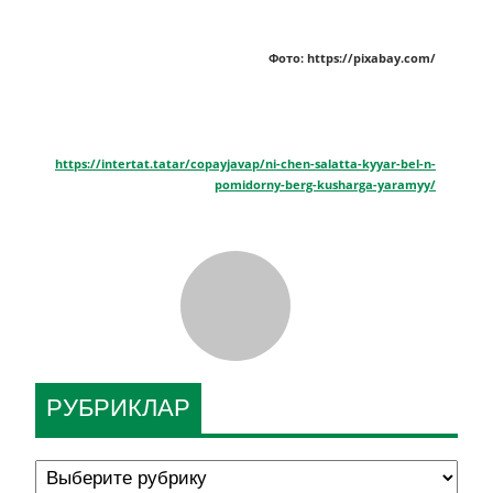
Фото: https://pixabay.com/
https://intertat.tatar/copayjavap/ni-chen-salatta-kyyar-bel-n-
pomidorny-berg-kusharga-yaramyy/
РУБРИКЛАР