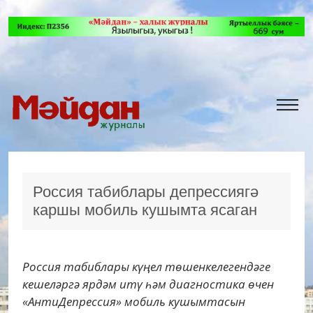
Россия табиблары депрессиягә
каршы мобиль кушымта ясаган
Россия табиблары күңел төшенкелегендәге
кешеләргә ярдәм итү һәм диагностика өчен
«АнтиДепрессия» мобиль кушымтасын