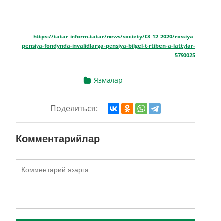
https://tatar-inform.tatar/news/society/03-12-2020/rossiya-
pensiya-fondynda-invalidlarga-pensiya-bilgel-t-rtiben-a-lattylar-
5790025
Язмалар
Поделиться:
Комментарийлар