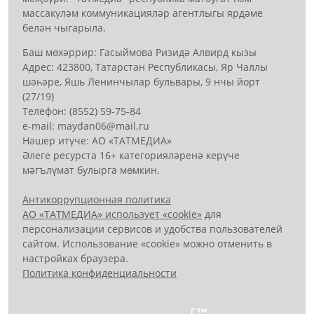
массакүләм коммуникацияләр агентлыгы ярдәме
белән чыгарыла.
Баш мөхәррир: Гасыймова Ризидә Алвирд кызы
Адрес: 423800, Татарстан Республикасы, Яр Чаллы
шәһәре, Яшь Ленинчылар бульвары, 9 нчы йорт
(27/19)
Телефон: (8552) 59-75-84
е-mail: mауdаn06@mail.гu
Нәшер итүче: АО «ТАТМЕДИА»
Әлеге ресурста 16+ категорияләренә керүче
мәгълүмат булырга мөмкин.
Антикоррупционная политика
АО «ТАТМЕДИА» использует «cookie»
для
персонализации сервисов и удобства пользователей
сайтом. Использование «cookie» можно отменить в
настройках браузера.
Политика конфиденциальности