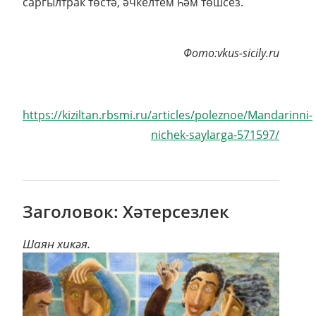
саргылтрак төстә, әчкелтем һәм төшсез.
Фото:vkus-sicily.ru
https://kiziltan.rbsmi.ru/articles/poleznoe/Mandarinni-
nichek-saylarga-571597/
Заголовок: Хәтерсезлек
Шаян хикәя.