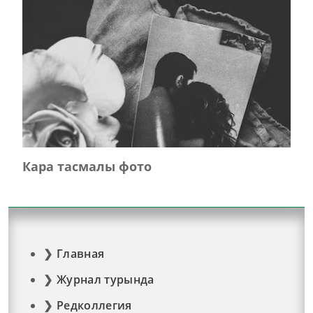
Кара тасмалы фото
Главная
Журнал турында
Редколлегия