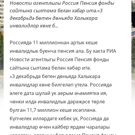
Новости агентлыгы Россия Пенсия фонды
сайтына сылтама белән хәбәр итә.«3
декабрьдә бөтен дөньяда Халыкара
инвалидлар көне б...
Россиядә 11 миллионнан артык кеше
инвалидлык буенча пенсия ала. Бу хакта РИА
Новости агентлыгы Россия Пенсия фонды
сайтына сылтама белән хәбәр итә.
«3 декабрьдә бөтен дөньяда Халыкара
инвалидлар көне билгеләп үтелә. Россиядә
әлеге дата шулай ук аерым әһәмияткә ия,
чөнки илдә инвалидлык дәрәҗәсе төрле
булган 11,7 миллион кеше исәпләнә.
Күпчелек илләрдәге кебек үк, Россиядә дә
инвалидлар өчен кайбер ярдәм чаралары