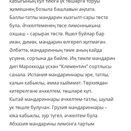
кабыгының кул тиюгә үк төшәргә торуы
җимешнең бозыла башлавын аңлата.
Баллы-татлы мандарин кызгылт-сары төстә
була. Әчкелтеменең төсе лимонныкына
охшаш – сарырак төстә. Яшел буйлар бар
икән, димәк, мандарин өлгереп җитмәгән.
Әлбәттә, мандаринның тәме аның кайда
үсүенә, сортына да бәйле. Иң тәмле мандарин
дип Мароккода үскән “Клементин” сортлысы
санала. Испания мандариннары эре, татлы,
калын кабыклы, әмма кыйммәт. Төркиядән
китерелгәне әчкелтем, төшләре күп.
Кытай мандариннары әчкелтем-татлы, шулай
ук төшле булучан. Грузия мандариннары –
юка кабыклы, зур түгел, әчкелтем була.
Абхазия мандарины лимонга тартым