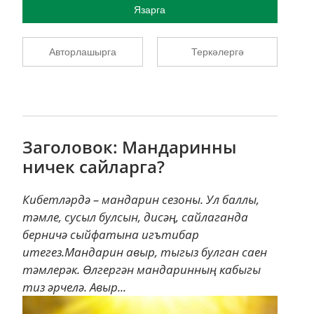
Язарга
Авторлашырга
Теркәлергә
Заголовок: Мандаринны
ничек сайларга?
Кибетләрдә – мандарин сезоны. Ул баллы,
тәмле, сусыл булсын, дисәң, сайлаганда
берничә сыйфатына игътибар
итегез.Мандарин авыр, тыгыз булган саен
тәмлерәк. Өлгергән мандаринның кабыгы
тиз әрчелә. Авыр...