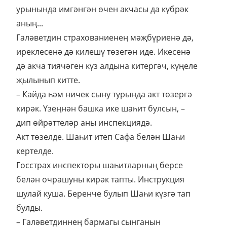
урынында имгәнгән өчен акчасы да күбрәк
аның...
Галәветдин страхованиенең мәҗбүриенә дә,
иреклесенә дә килешү төзегән иде. Икесенә
дә акча тиячәген күз алдына китергәч, күңеле
җылынып китте.
– Кайда һәм ничек сыну турында акт төзергә
кирәк. Үзеңнән башка ике шаһит булсын, –
дип өйрәттеләр аны инспекциядә.
Акт төзелде. Шаһит итеп Сафа белән Шаһи
кертелде.
Госстрах инспекторы шаһитларның берсе
белән очрашуны кирәк тапты. Инструкция
шулай куша. Беренче булып Шаһи күзгә тап
булды.
– Галәветдиннең бармагы сынганын