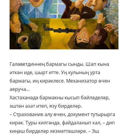
Галәветдиннең бармагы сынды. Шап кына
иткән иде, шырт итте. Уң кулының урта
бармагы, иң кирәклесе. Механизатор өчен
аеруча...
Хастаханәдә бармакны кысып бәйләделәр,
эштән азат итеп, язу бирделәр.
– Страхование алу өчен, документ тутырырга
кирәк. Туры килгәндә, файдаланып кал, – дип
киңәш бирделәр хезмәттәшләре. – Эш