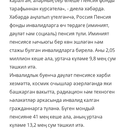
каралган, аларның бер өлеше Пенсия фонды
тарафыннан күрсәтелә», - диелә хәбәрдә.
Хәбәрдә аңлатып үтелгәнчә, Россия Пенсия
фонды инвалидларга өч төрдәге (иминият,
дәүләт һәм социаль) пенсия түли. Иминият
пенсиясе һичьюгы бер көн эшләгән һәм
стажы булган инвалидларга бирелә. Аны 2,05
миллион кеше ала, уртача күләме 9,8 мең сум
тәшкил итә.
Инвалидлык буенча дәүләт пенсиясе хәрби
хезмәттә, космик очышлар әзерләгәндә яки
башкарган вакытта, радиацион һәм техноген
һәлакәтләр аркасында инвалид калган
гражданнарга түләнә. Бүген мондый
пенсияне 41 мең кеше ала, аның уртача
күләме 13,2 мең сум тәшкил итә.