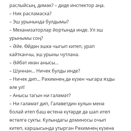
раслыйсың, димәк? – диде инспектор аңа.
– Ник расламаска?
– Эш урынында булдымы?
– Механизаторлар йортында инде. Ул эш
урынымы соң?
– Әйе. Өйдән эшкә чыгып китеп, урап
кайтканчы, эш урыны чутлана.
– Әйбәт икән анысы...
– Шуннан... Ничек булды инде?
– Ничек дип... Рәхимнең дә күзен чыгара язды
әле ул!
– Анысы тагын ни галәмәт?
– Ни галәмәт дип, Галәветдин кулын менә
болай итеп баш өстенә күтәрде дә шап итеп
өстәлгә сукты. Кулындагы доминосы очып
китеп, каршысында утырган Рәхимнең күзенә