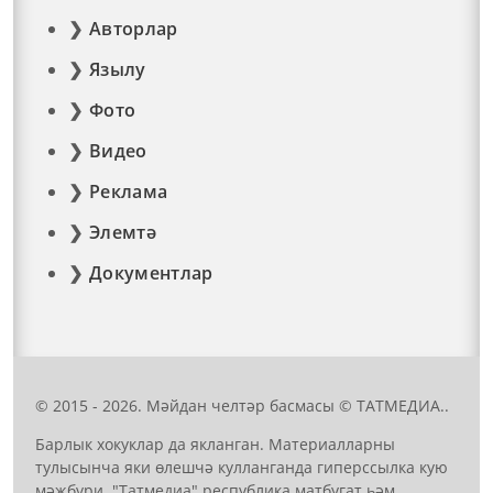
Авторлар
Язылу
Фото
Видео
Реклама
Элемтә
Документлар
© 2015 - 2026. Мәйдан челтәр басмасы © ТАТМЕДИА..
Барлык хокуклар да якланган. Материалларны
тулысынча яки өлешчә кулланганда гиперссылка кую
мәҗбүри. "Татмедиа" республика матбугат һәм