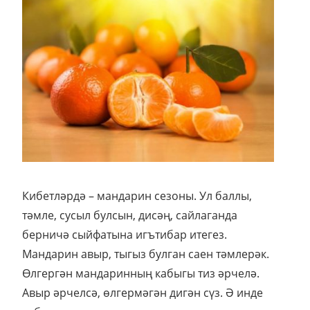
Кибетләрдә – мандарин сезоны. Ул баллы,
тәмле, сусыл булсын, дисәң, сайлаганда
берничә сыйфатына игътибар итегез.
Мандарин авыр, тыгыз булган саен тәмлерәк.
Өлгергән мандаринның кабыгы тиз әрчелә.
Авыр әрчелсә, өлгермәгән дигән сүз. Ә инде