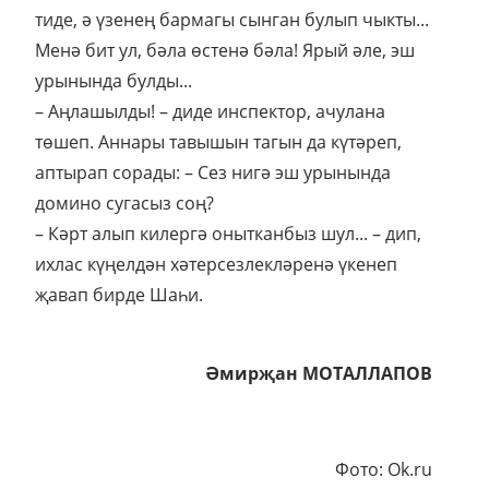
тиде, ә үзенең бармагы сынган булып чыкты...
Менә бит ул, бәла өстенә бәла! Ярый әле, эш
урынында булды...
– Аңлашылды! – диде инспектор, ачулана
төшеп. Аннары тавышын тагын да күтәреп,
аптырап сорады: – Сез нигә эш урынында
домино сугасыз соң?
– Кәрт алып килергә онытканбыз шул... – дип,
ихлас күңелдән хәтерсезлекләренә үкенеп
җавап бирде Шаһи.
Әмирҗан МОТАЛЛАПОВ
Фото: Ok.ru