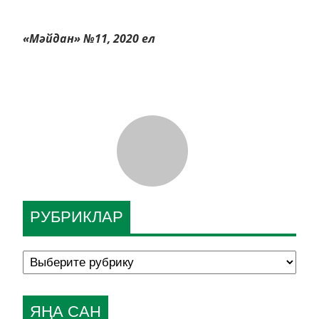
«Мәйдан» №11, 2020 ел
РУБРИКЛАР
ЯҢА САН