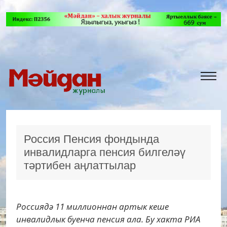
Россия Пенсия фондында
инвалидларга пенсия билгеләү
тәртибен аңлаттылар
Россиядә 11 миллионнан артык кеше
инвалидлык буенча пенсия ала. Бу хакта РИА