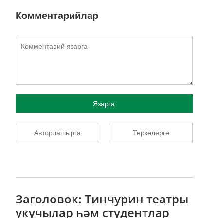
Комментарийлар
Язарга
Авторлашырга
Теркәлергә
Заголовок: Тинчурин театры
укучылар һәм студентлар