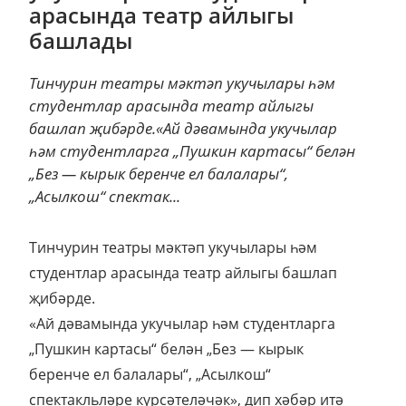
арасында театр айлыгы
башлады
Тинчурин театры мәктәп укучылары һәм
студентлар арасында театр айлыгы
башлап җибәрде.«Ай дәвамында укучылар
һәм студентларга „Пушкин картасы“ белән
„Без — кырык беренче ел балалары“,
„Асылкош“ спектак...
Тинчурин театры мәктәп укучылары һәм
студентлар арасында театр айлыгы башлап
җибәрде.
«Ай дәвамында укучылар һәм студентларга
„Пушкин картасы“ белән „Без — кырык
беренче ел балалары“, „Асылкош“
спектакльләре күрсәтеләчәк», дип хәбәр итә