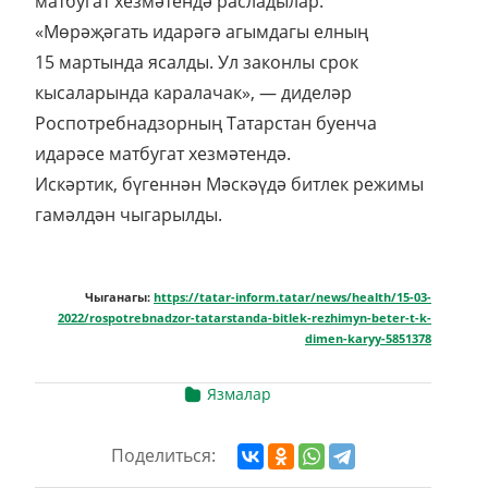
матбугат хезмәтендә расладылар.
«Мөрәҗәгать идарәгә агымдагы елның
15 мартында ясалды. Ул законлы срок
кысаларында каралачак», — диделәр
Роспотребнадзорның Татарстан буенча
идарәсе матбугат хезмәтендә.
Искәртик, бүгеннән Мәскәүдә битлек режимы
гамәлдән чыгарылды.
Чыганагы:
https://tatar-inform.tatar/news/health/15-03-
2022/rospotrebnadzor-tatarstanda-bitlek-rezhimyn-beter-t-k-
dimen-karyy-5851378
Язмалар
Поделиться: