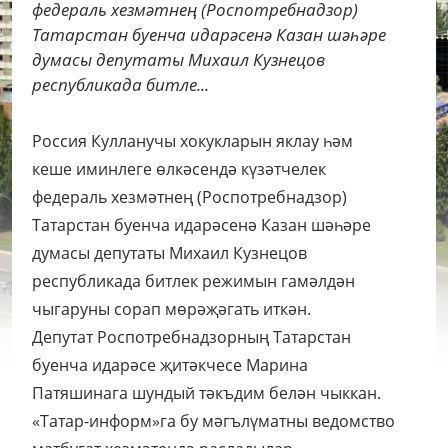
федераль хезмәтнең (Роспотребнадзор)
Татарстан буенча идарәсенә Казан шәһәре
думасы депутаты Михаил Кузнецов
республикада битле...
Россия Кулланучы хокукларын яклау һәм
кеше иминлеге өлкәсендә күзәтчелек
федераль хезмәтнең (Роспотребнадзор)
Татарстан буенча идарәсенә Казан шәһәре
думасы депутаты Михаил Кузнецов
республикада битлек режимын гамәлдән
чыгаруны сорап мөрәҗәгать иткән.
Депутат Роспотребнадзорның Татарстан
буенча идарәсе җитәкчесе Марина
Патяшинага шундый тәкъдим белән чыккан.
«Татар-информ»га бу мәгълүматны ведомство