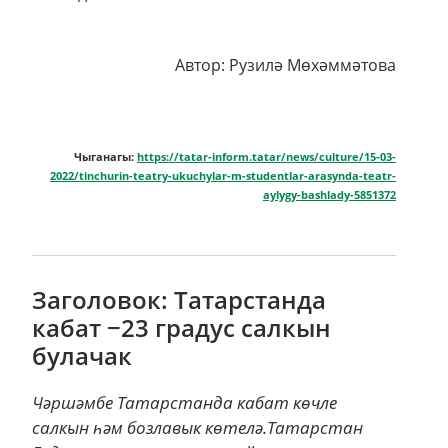
Автор: Рузилә Мөхәммәтова
Чыганагы:
https://tatar-inform.tatar/news/culture/15-03-
2022/tinchurin-teatry-ukuchylar-m-studentlar-arasynda-teatr-
aylygy-bashlady-5851372
Заголовок: Татарстанда
кабат −23 градус салкын
булачак
Чәршәмбе Татарстанда кабат көчле
салкын һәм бозлавык көтелә.Татарстан