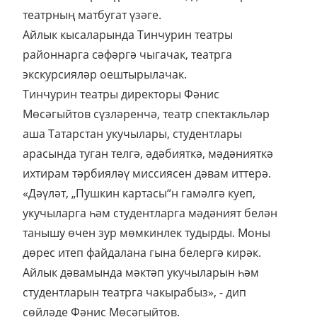
театрның матбугат үзәге.
Айлык кысаларында Тинчурин театры
районнарга сәфәргә чыгачак, театрга
экскурсияләр оештырылачак.
Тинчурин театры директоры Фәнис
Мөсәгыйтов сүзләренчә, театр спектакльләр
аша Татарстан укучылары, студентлары
арасында туган телгә, әдәбияткә, мәдәнияткә
ихтирам тәрбияләү миссиясен дәвам иттерә.
«Дәүләт, „Пушкин картасы“н гамәлгә куеп,
укучыларга һәм студентларга мәдәният белән
танышу өчен зур мөмкинлек тудырды. Моны
дөрес итеп файдалана гына белергә кирәк.
Айлык дәвамында мәктәп укучыларын һәм
студентларын театрга чакырабыз», - дип
сөйләде Фәнис Мөсәгыйтов.