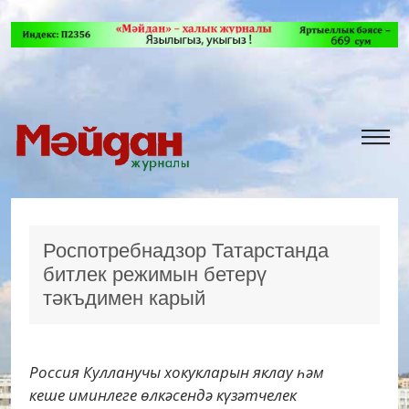
Роспотребнадзор Татарстанда
битлек режимын бетерү
тәкъдимен карый
Россия Кулланучы хокукларын яклау һәм
кеше иминлеге өлкәсендә күзәтчелек