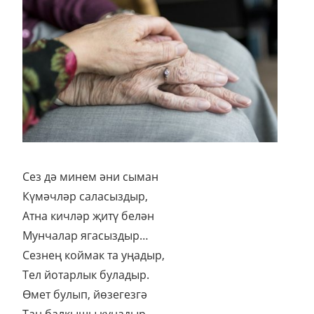
Сез дә минем әни сыман
Күмәчләр саласыздыр,
Атна кичләр җитү белән
Мунчалар ягасыздыр…
Сезнең коймак та уңадыр,
Тел йотарлык буладыр.
Өмет булып, йөзегезгә
Таң балкышы кунадыр…