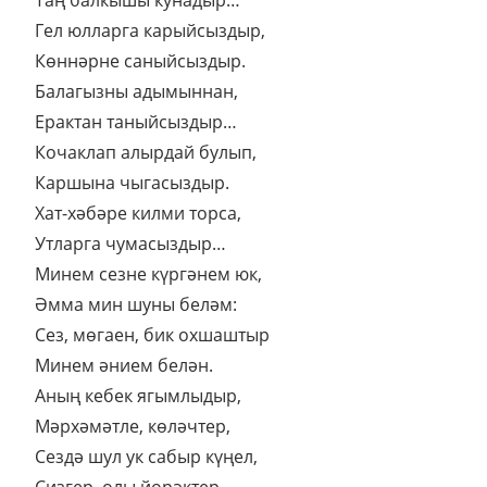
Гел юлларга карыйсыздыр,
Көннәрне саныйсыздыр.
Балагызны адымыннан,
Ерактан таныйсыздыр…
Кочаклап алырдай булып,
Каршына чыгасыздыр.
Хат-хәбәре килми торса,
Утларга чумасыздыр…
Минем сезне күргәнем юк,
Әмма мин шуны беләм:
Сез, мөгаен, бик охшаштыр
Минем әнием белән.
Аның кебек ягымлыдыр,
Мәрхәмәтле, көләчтер,
Сездә шул ук сабыр күңел,
Сизгер, олы йөрәктер…