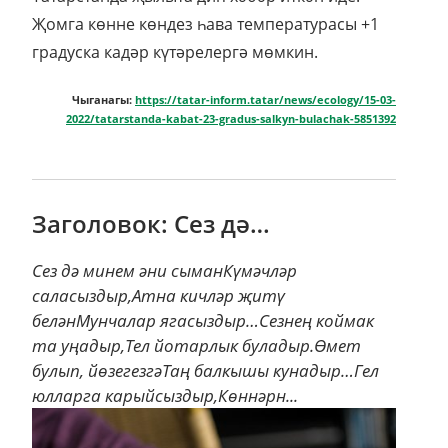
Җомга көнне көндез һава температурасы +1
градуска кадәр күтәрелергә мөмкин.
Чыганагы:
https://tatar-inform.tatar/news/ecology/15-03-
2022/tatarstanda-kabat-23-gradus-salkyn-bulachak-5851392
Заголовок: Сез дә…
Сез дә минем әни сыманКүмәчләр
саласыздыр,Атна кичләр җитү
беләнМунчалар ягасыздыр…Сезнең коймак
та уңадыр,Тел йотарлык буладыр.Өмет
булып, йөзегезгәТаң балкышы кунадыр…Гел
юлларга карыйсыздыр,Көннәрн...