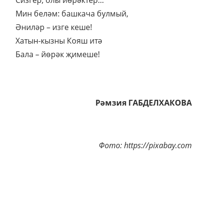
Мин беләм: башкача булмый,
Әниләр – изге кеше!
Хатын-кызны Кояш итә
Бала – йөрәк җимеше!
Рәмзия ГАБДЕЛХАКОВА
Фото: https://pixabay.com