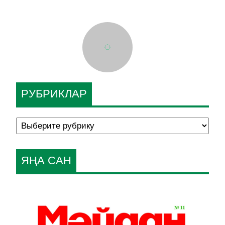
РУБРИКЛАР
ЯҢА САН