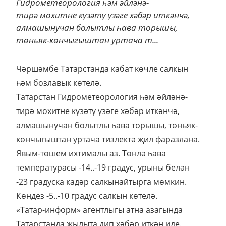
Гидрометеорология һәм әйләнә-
тирә мохитне күзәтү үзәге хәбәр иткәнчә,
алмашынучан болытлы һава торышы,
төньяк-көнчыгыштан уртача т...
Чәршәмбе Татарстанда кабат көчле салкын
һәм бозлавык көтелә.
Татарстан Гидрометеорология һәм әйләнә-
тирә мохитне күзәтү үзәге хәбәр иткәнчә,
алмашынучан болытлы һава торышы, төньяк-
көнчыгыштан уртача тизлектә җил фаразлана.
Явым-төшем ихтималы аз. Төнлә һава
температурасы -14..-19 градус, урыны белән
-23 градуска кадәр салкынайтырга мөмкин.
Көндез -5..-10 градус салкын көтелә.
«Татар-информ» агентлыгы атна азагында
Татарстанда җылыта дип хәбәр иткән иде.