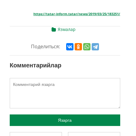
https://tatar-inform.tatar/news/2019/03/25/183251/
Язмалар
Поделиться:
Комментарийлар
Язарга