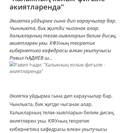
әкиятләрендә"
Әкияткә уйдырма гына дип караучылар бар.
Чынлыкта, бик җитди чыганак алар.
Халыкларның теләк-хыялларын белим дисәң,
әкиятләрен укы. КФУның теоретик
кибернетика кафедрасы өлкән укытучысы
Равил ҺАДИЕВ ш...
Әкияткә уйдырма гына дип караучылар бар.
Чынлыкта, бик җитди чыганак алар.
Халыкларның теләк-хыялларын белим дисәң,
әкиятләрен укы. КФУның теоретик
кибернетика кафедрасы өлкән укытучысы