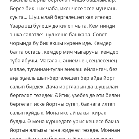
Берсе бик нык чаба, икенчесе эссе мунчаны
суыта... Шушылай бергәләшеп хәл итәләр.
Үзара эш бүлешү дә килеп чыга. Кем нинди
эшкә сәләтле: шул кеше башкара. Совет
чорында бу бик яхшы күренә иде. Кемдер
балта остасы, кемдер мич чыгаручы, кемдер
түбә ябучы. Мәсәлән, әниемнең сеңлесенең
малае, туганнан-туган энекәш өйлангәч, без
аңа җыелышып-бергәләшеп бер айда йорт
салып бирдек. Дача йортларын да шушылай
бергәләп төзедек. Әйтик, үзебез дә әти белән
бергәләп иске йортны сүтеп, бакчага илтеп
салып куйдык. Моңа ике ай вакыт кирәк
булды. Ә менә күршедәге урыс кешесе бакча
йортын ялгызы гына җиде ел төзеде. Моннан
шуны әйтмәкче буламын. Башка халыклар