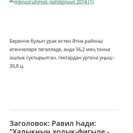
Беренче булып урак өстен Әтнә районы
игенчеләре төгәлләде, анда 56,2 мең тонна
ашлык суктырылган, гектардан уртача уңыш -
30,8 ц.
Заголовок: Равил Һади:
"Халыкның холык-фигыле -