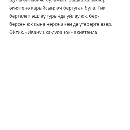
әкиятенә карыйсың: өч бертуган була. Тик
бергәләп эшләү турында уйлау юк, бер-
берсен юк кына нәрсә ачен дә үтерергә әзер.
Әйтик, «Иванушка-дурачок» әкиятендә
шундый хәл. Югыйсә иң якын кешеләр. Тик
эгоизм беренче планга чыга. Эгоизм булса,
дәүләт төзүе авыр. Әмма аларда башка закон
булуы ачыклана. Син - миңа, мин - сиңа, дигән
закон бу. «Чуртан кушуы буенча» дигән әкият
- моңа бик ачык мисал. Чуртанны азат иткәч,
ул аңа бөтен җирдә булыша башлый. Башка
әкиятләрдә йә аю, йә бөркет булыша. Шулай
итеп, мәсьәләне чишә алмаганда Иванушка-
дурачок «син-миңа, мин - сиңа» закончалыгы
белән кемнедер җәлеп итә. Һәркем - үзе өчен,
дигән закон эшләгәндә тилеләр ота.