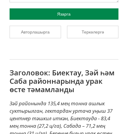
Язарга
Авторлашырга
Теркәлергә
Заголовок: Биектау, Зәй һәм
Саба районнарында урак
өсте тәмамланды
Зәй районында 135,4 мең тонна ашлык
суктырылган, гектардан уртача уңыш 37
центнер тәшкил иткән, Биектауда - 83,4
мең тонна (27,2 ц/га), Сабада – 71,2 мең
тонна (31 ц/га). Беренче булып урак өстен...