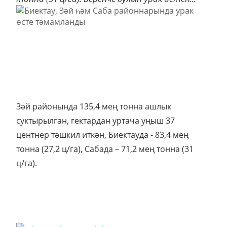
Зәй районында 135,4 мең тонна ашлык
суктырылган, гектардан уртача уңыш 37
центнер тәшкил иткән, Биектауда - 83,4 мең
тонна (27,2 ц/га), Сабада – 71,2 мең тонна (31
ц/га).