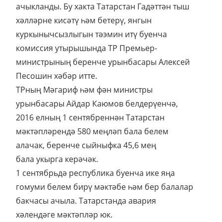
ачыкланды. Бу хакта Татарстан Гадәттән тыш
хәлләрне кисәтү һәм бетерү, янгын
куркынычсызлыгын тәэмин итү буенча
комиссия утырышында ТР Премьер-
министрының беренче урынбасары Алексей
Песошин хәбәр итте.
ТРның Мәгариф һәм фән министры
урынбасары Айдар Каюмов белдерүенчә,
2016 елның 1 сентябреннән Татарстан
мәктәпләрендә 580 меңләп бала белем
алачак, беренче сыйныфка 45,6 мең
бала укырга керәчәк.
1 сентябрьдә республика буенча ике яңа
гомуми белем бирү мәктәбе һәм бер балалар
бакчасы ачыла. Татарстанда авария
хәлендәге мәктәпләр юк.