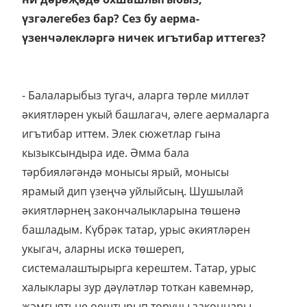
үзгәлегебез бар? Сез бу аерма-
үзенчәлекләргә ничек игътибар иттегез?
- Балаларыбыз тугач, аларга төрле милләт
әкиятләрен укый башлагач, әлеге аермаларга
игътибар иттем. Элек сюжетлар гына
кызыксындыра иде. Әмма бала
тәрбияләгәндә монысы ярый, монысы
ярамый дип үзеңчә уйлыйсың. Шушылай
әкиятләрнең закончалыкларына төшенә
башладым. Күбрәк татар, урыс әкиятләрен
укыгач, аларны искә төшереп,
системалаштырырга керештем. Татар, урыс
халыклары зур дәүләтләр тоткан кавемнәр,
җәмгыятьне оештырып торучы законнары