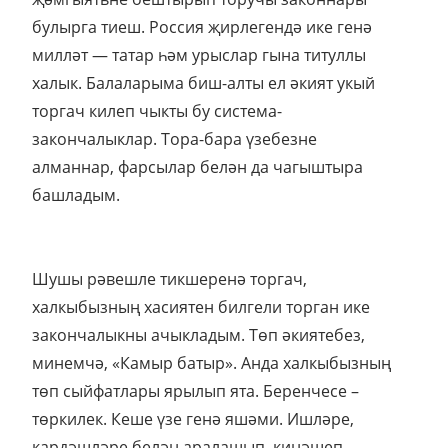
булырга тиеш. Россия җирлегендә ике генә
милләт — татар һәм урыслар гына титуллы
халык. Балаларыма биш-алты ел әкият укый
торгач килеп чыкты бу система-
закончалыклар. Тора-бара үзебезне
алманнар, фарсылар белән да чагыштыра
башладым.
Шушы рәвешле тикшеренә торгач,
халкыбызның хасиятен билгели торган ике
закончалыкны ачыкладым. Төп әкиятебез,
минемчә, «Камыр батыр». Анда халкыбызның
төп сыйфатлары ярылып ята. Беренчесе –
төркилек. Кеше үзе генә яшәми. Ишләре,
кардәшләре белән аралашып, киңәшеп,