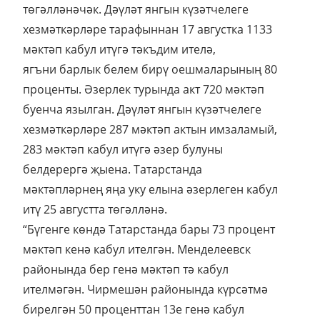
төгәлләнәчәк. Дәүләт янгын күзәтчелеге
хезмәткәрләре тарафыннан 17 августка 1133
мәктәп кабул итүгә тәкъдим ителә,
ягъни барлык белем бирү оешмаларының 80
проценты. Әзерлек турында акт 720 мәктәп
буенча язылган. Дәүләт янгын күзәтчелеге
хезмәткәрләре 287 мәктәп актын имзаламый,
283 мәктәп кабул итүгә әзер булуны
белдерергә җыена. Татарстанда
мәктәпләрнең яңа уку елына әзерлеген кабул
итү 25 августта төгәлләнә.
“Бүгенге көндә Татарстанда бары 73 процент
мәктәп кенә кабул ителгән. Менделеевск
районында бер генә мәктәп тә кабул
ителмәгән. Чирмешән районында күрсәтмә
бирелгән 50 проценттан 13е генә кабул