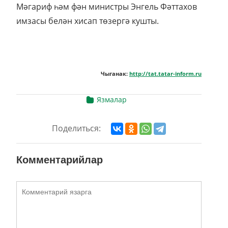
Мәгариф һәм фән министры Энгель Фәттахов
имзасы белән хисап төзергә кушты.
Чыганак:
http://tat.tatar-inform.ru
Язмалар
Поделиться:
Комментарийлар