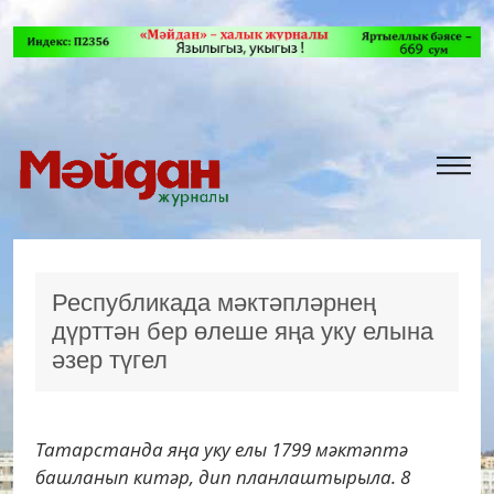
Республикада мәктәпләрнең
дүрттән бер өлеше яңа уку елына
әзер түгел
Татарстанда яңа уку елы 1799 мәктәптә
башланып китәр, дип планлаштырыла. 8