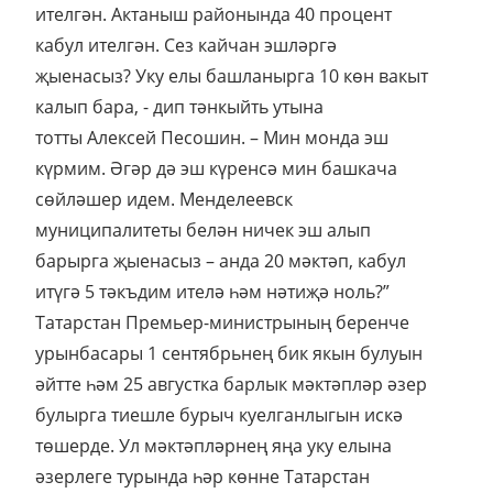
ителгән. Актаныш районында 40 процент
кабул ителгән. Сез кайчан эшләргә
җыенасыз? Уку елы башланырга 10 көн вакыт
калып бара, - дип тәнкыйть утына
тотты Алексей Песошин. – Мин монда эш
күрмим. Әгәр дә эш күренсә мин башкача
сөйләшер идем. Менделеевск
муниципалитеты белән ничек эш алып
барырга җыенасыз – анда 20 мәктәп, кабул
итүгә 5 тәкъдим ителә һәм нәтиҗә ноль?”
Татарстан Премьер-министрының беренче
урынбасары 1 сентябрьнең бик якын булуын
әйтте һәм 25 августка барлык мәктәпләр әзер
булырга тиешле бурыч куелганлыгын искә
төшерде. Ул мәктәпләрнең яңа уку елына
әзерлеге турында һәр көнне Татарстан