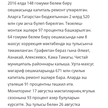
2016 елда 148 гомуми белем бирү
оешмасында капиталь ремонт үткәрелгән.
Аларга Татарстан бюджетыннан 2 млрд 520
млн сум акча бүлеп бирелгән. Төзелеш-
монтаж эшләре 97 процентка башкарылган.
64 гомуми белем бирү оешмасында һәм 8
махсус коррекция мәктәбендә эш тулысынча
тәмамланган. Графиктан бераз гына Әлмәт,
Азнакай, Алексеевск, Кама Тамагы, Чистай
муниципаль районнары калыша. Урта-махсус
мәгариф оешмаларында 671 млн сумлык
капиталь ремонт эшләре бара. Аларда эш
үтәлеше 91 процентны тәшкил итә.
Мониторинг 17 августка мәктәпләрнең ягулык
сезонына 93 процент әзер булуларын
күрсәтте. Эш тулысы белән 26 августка