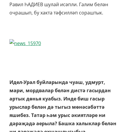
Равил ҺАДИЕВ шулай исәпли. Галим белән
очрашып, бу хакта тәфсилләп сораштык.
Идел-Урал буйларында чуаш, удмурт,
мари, мордвалар белән дистә гасырдан
артык дөнья куабыз. Инде биш гасыр
урыслар белән дә тыгыз мөнәсәбәттә
яшибез. Татар һәм урыс әкиятләре ни
дәрәҗәдә аерыла? Башка халыклар белән
ни дәрәҗәдә охшашлыгыбыз,