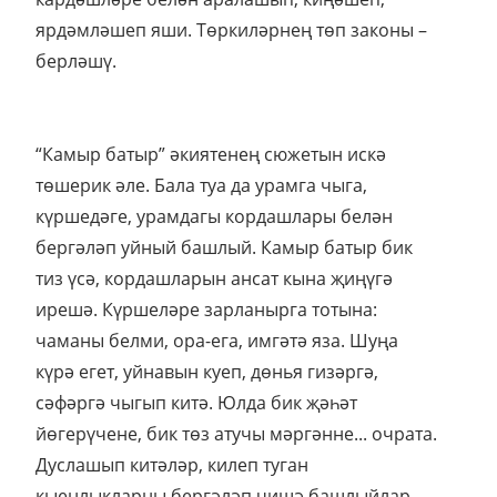
ярдәмләшеп яши. Төркиләрнең төп законы –
берләшү.
“Камыр батыр” әкиятенең сюжетын искә
төшерик әле. Бала туа да урамга чыга,
күршедәге, урамдагы кордашлары белән
бергәләп уйный башлый. Камыр батыр бик
тиз үсә, кордашларын ансат кына җиңүгә
ирешә. Күршеләре зарланырга тотына:
чаманы белми, ора-ега, имгәтә яза. Шуңа
күрә егет, уйнавын куеп, дөнья гизәргә,
сәфәргә чыгып китә. Юлда бик җәһәт
йөгерүчене, бик төз атучы мәргәнне... очрата.
Дуслашып китәләр, килеп туган
кыенлыкларны бергәләп чишә башлыйлар.