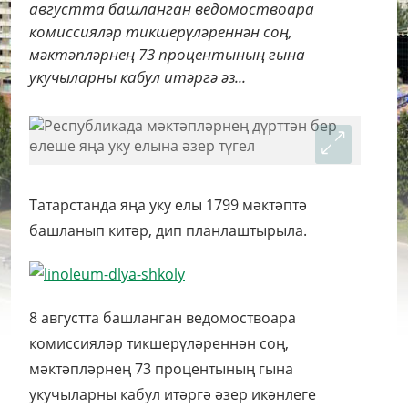
августта башланган ведомоствоара
комиссияләр тикшерүләреннән соң,
мәктәпләрнең 73 процентының гына
укучыларны кабул итәргә әз...
Татарстанда яңа уку елы 1799 мәктәптә
башланып китәр, дип планлаштырыла.
8 августта башланган ведомоствоара
комиссияләр тикшерүләреннән соң,
мәктәпләрнең 73 процентының гына
укучыларны кабул итәргә әзер икәнлеге