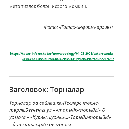
метр тизлек белән исәргә мөмкин.
Фото: «Татар-информ» архивы
https://tatar-inform.tatar/news/ecology/01-03-2021/tatarstanda-
yash-chel-rne-buran-m-k-chle-il-turynda-kis-ttel-r-5809787
Заголовок: Торналар
Торналар да сөйләшкәнТелләре төрле-
төрле.Безнеңчә ул – «торыйк-торыйк!»,Ә
урысча – «Курлы, курлы»...«Торыйк-торыйк!»
– дип китәләрКөзге моңлы