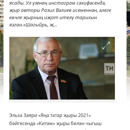
ясады. Ул үзенең инстаграм сәхифәсендә,
җыр авторы Разил Вәлиев исеменнән, әлеге
көчле җырның иҗат ителү тарихын
язган.«Шагыйрь, җ...
Эльза Заяри «Яңа татар җыры 2021»
бәйгесендә «Китәм» җыры белән чыгыш