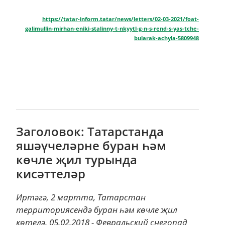
https://tatar-inform.tatar/news/letters/02-03-2021/foat-
galimullin-mirhan-eniki-stalinny-t-nkyytl-g-n-s-rend-s-yas-tche-
bularak-achyla-5809948
Заголовок: Татарстанда
яшәүчеләрне буран һәм
көчле җил турында
кисәттеләр
Иртәгә, 2 мартта, Татарстан
территориясендә буран һәм көчле җил
көтелә. 05.02.2018 - Февральский снегопад