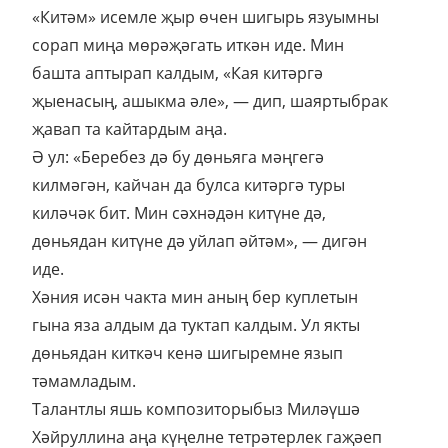
«Китәм» исемле җыр өчен шигырь язуымны
сорап миңа мөрәҗәгать иткән иде. Мин
башта аптырап калдым, «Кая китәргә
җыенасың, ашыкма әле», — дип, шаяртыбрак
җавап та кайтардым аңа.
Ә ул: «Беребез дә бу дөньяга мәңгегә
килмәгән, кайчан да булса китәргә туры
киләчәк бит. Мин сәхнәдән китүне дә,
дөньядан китүне дә уйлап әйтәм», — дигән
иде.
Хәния исән чакта мин аның бер куплетын
гына яза алдым да туктап калдым. Ул якты
дөньядан киткәч кенә шигыремне язып
тәмамладым.
Талантлы яшь композиторыбыз Миләүшә
Хәйруллина аңа күңелне тетрәтерлек гаҗәеп