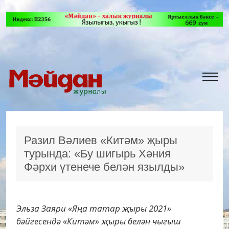
Разил Вәлиев «Китәм» җыры
турында: «Бу шигырь Хәния
Фәрхи үтенече белән язылды»
Эльза Заяри «Яңа татар җыры 2021»
бәйгесендә «Китәм» җыры белән чыгыш