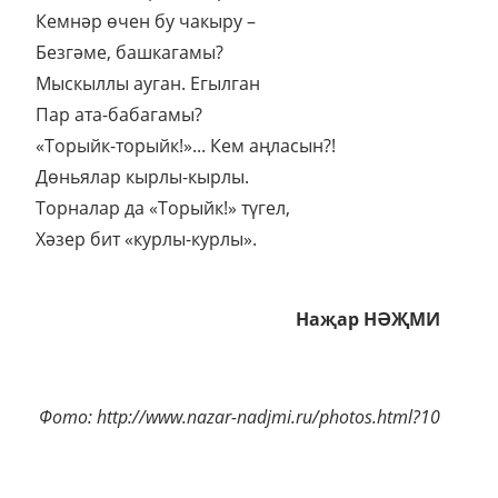
Кемнәр өчен бу чакыру –
Безгәме, башкагамы?
Мыскыллы ауган. Егылган
Пар ата-бабагамы?
«Торыйк-торыйк!»... Кем аңласын?!
Дөньялар кырлы-кырлы.
Торналар да «Торыйк!» түгел,
Хәзер бит «курлы-курлы».
Наҗар НӘҖМИ
Фото: http://www.nazar-nadjmi.ru/photos.html?10