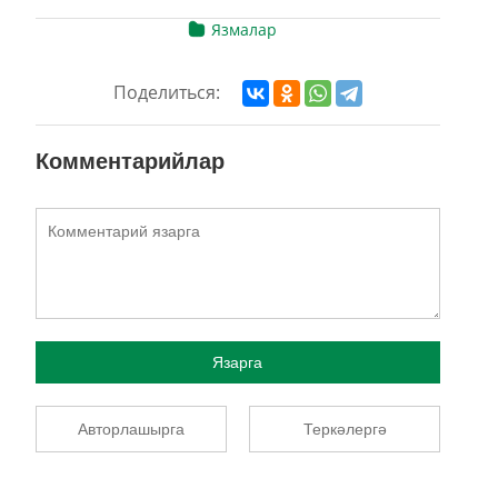
Язмалар
Поделиться:
Комментарийлар
Язарга
Авторлашырга
Теркәлергә