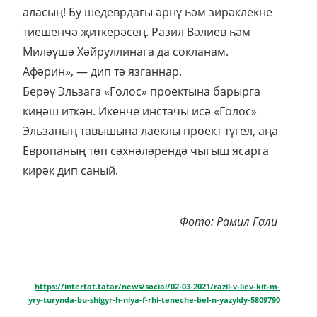
аласың! Бу шедеврдагы әрнү һәм зирәклекне
тиешенчә җиткерәсең. Разил Вәлиев һәм
Миләүшә Хәйруллинага да сокланам.
Афәрин», — дип тә язганнар.
Берәү Эльзага «Голос» проектына барырга
киңәш иткән. Икенче инстачы исә «Голос»
Эльзаның тавышына лаеклы проект түгел, аңа
Европаның төп сәхнәләрендә чыгыш ясарга
кирәк дип саный.
Фото: Рамил Гали
https://intertat.tatar/news/social/02-03-2021/razil-v-liev-kit-m-
yry-turynda-bu-shigyr-h-niya-f-rhi-teneche-bel-n-yazyldy-5809790