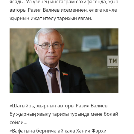
ясады. Ул үзенең инстаграм сәхифәсендә, җыр
авторы Разил Вәлиев исеменнән, әлеге көчле
җырның иҗат ителү тарихын язган.
«Шагыйрь, җырның авторы Разил Вәлиев
бу җырның язылу тарихы турында менә болай
сөйли…
«Вафатына берничә ай кала Хәния Фәрхи