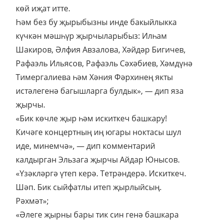
көй иҗат итте.
Һәм без бу җырыбызны инде бакыйлыкка
күчкән мәшһүр җырчыларыбыз: Илһам
Шакиров, Әлфия Авзалова, Хәйдәр Бигичев,
Рафаэль Ильясов, Рафаэль Сәхәбиев, Хәмдүнә
Тимергалиева һәм Хәния Фәрхинең якты
истәлегенә багышларга булдык», — дип яза
җырчы.
«Бик көчле җыр һәм искиткеч башкару!
Кичәге концертның иң югары ноктасы шул
иде, минемчә», — дип комментарий
калдырган Эльзага җырчы Айдар Юнысов.
«Үзәкләргә үтеп керә. Тетрәндерә. Искиткеч.
Шәп. Бик сыйфатлы итеп җырлыйсың.
Рәхмәт»;
«Әлеге җырны бары тик син генә башкара