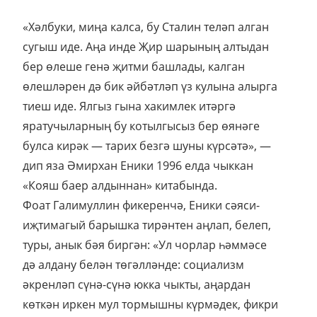
«Хәлбуки, миңа калса, бу Сталин теләп алган
сугыш иде. Аңа инде Җир шарының алтыдан
бер өлеше генә җитми башлады, калган
өлешләрен дә бик әйбәтләп үз кулына алырга
тиеш иде. Ялгыз гына хакимлек итәргә
яратучыларның бу котылгысыз бер өянәге
булса кирәк — тарих безгә шуны күрсәтә», —
дип яза Әмирхан Еники 1996 елда чыккан
«Кояш баер алдыннан» китабында.
Фоат Галимуллин фикеренчә, Еники сәяси-
иҗтимагый барышка тирәнтен аңлап, белеп,
туры, анык бәя биргән: «Ул чорлар һәммәсе
дә алдану белән төгәлләнде: социализм
әкренләп сүнә-сүнә юкка чыкты, аңардан
көткән иркен мул тормышны күрмәдек, фикри