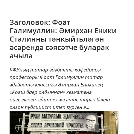
Заголовок: Фоат
Галимуллин: Әмирхан Еники
Сталинны тәнкыйтьләгән
әсәрендә сәясәтче буларак
ачыла
КФУның татар әдәбияты кафедрасы
профессоры Фоат Галимуллин татар
әдәбияты классигы Әмирхан Еникинең
«Кояш баер алдыннан» хезмәтенә
нигезләнеп, әдипне сәясәтне тирән бәяли
алган публицист итеп күрүен ә...