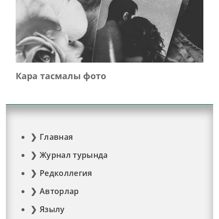
Кара тасмалы фото
Главная
Журнал турында
Редколлегия
Авторлар
Язылу