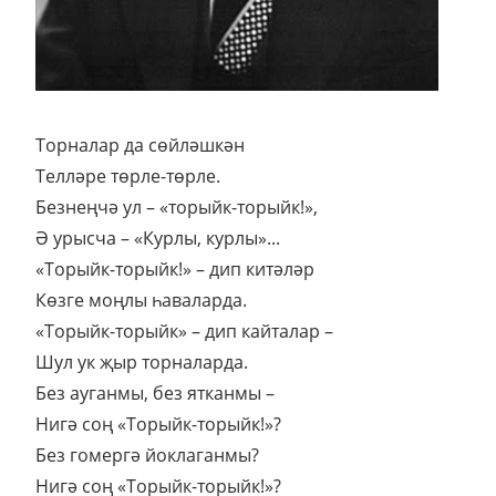
Торналар да сөйләшкән
Телләре төрле-төрле.
Безнеңчә ул – «торыйк-торыйк!»,
Ә урысча – «Курлы, курлы»...
«Торыйк-торыйк!» – дип китәләр
Көзге моңлы һаваларда.
«Торыйк-торыйк» – дип кайталар –
Шул ук җыр торналарда.
Без ауганмы, без ятканмы –
Нигә соң «Торыйк-торыйк!»?
Без гомергә йоклаганмы?
Нигә соң «Торыйк-торыйк!»?