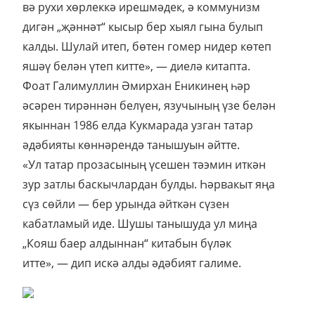
вә рухи хөрлеккә ирешмәдек, ә коммунизм
дигән „җәннәт“ кысыр бер хыял гына булып
калды. Шулай итеп, бөтен гомер нидер көтеп
яшәү белән үтеп китте», — диелә китапта.
Фоат Галимуллин Әмирхан Еникинең һәр
әсәрен тирәннән белүен, язучының үзе белән
якыннан 1986 елда Кукмарада узган татар
әдәбияты көннәрендә танышуын әйтте.
«Ул татар прозасының үсешен тәэмин иткән
зур затлы баскычлардан булды. Һәрвакыт яңа
сүз сөйли — бер урында әйткән сүзен
кабатламый иде. Шушы танышуда ул миңа
„Кояш баер алдыннан“ китабын бүләк
итте», — дип искә алды әдәбият галиме.