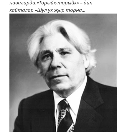
һаваларда.«Торыйк-торыйк» – дип
кайталар –Шул ук җыр торна...