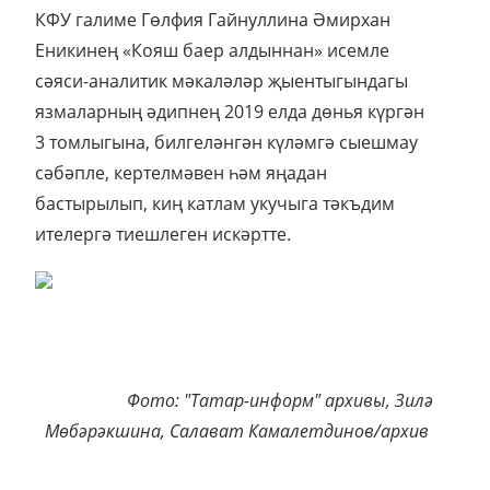
КФУ галиме Гөлфия Гайнуллина Әмирхан
Еникинең «Кояш баер алдыннан» исемле
сәяси-аналитик мәкаләләр җыентыгындагы
язмаларның әдипнең 2019 елда дөнья күргән
3 томлыгына, билгеләнгән күләмгә сыешмау
сәбәпле, кертелмәвен һәм яңадан
бастырылып, киң катлам укучыга тәкъдим
ителергә тиешлеген искәртте.
Фото: "Татар-информ" архивы, Зилә
Мөбәрәкшина, Салават Камалетдинов/архив