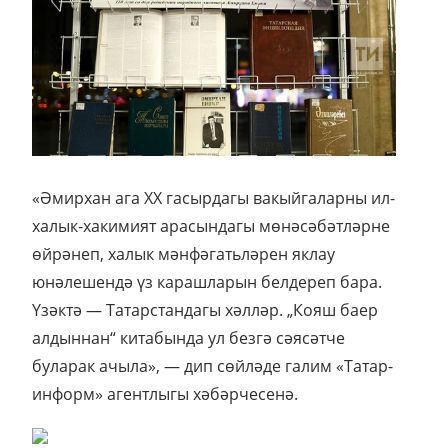
«Әмирхан ага ХХ гасырдагы вакыйгаларны ил-
халык-хакимият арасындагы мөнәсәбәтләрне
өйрәнеп, халык мәнфәгатьләрен яклау
юнәлешендә үз карашларын белдереп бара.
Үзәктә — Татарстандагы хәлләр. „Кояш баер
алдыннан“ китабында ул безгә сәясәтче
буларак ачыла», — дип сөйләде галим «Татар-
информ» агентлыгы хәбәрчесенә.