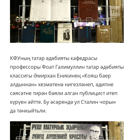
КФУның татар әдәбияты кафедрасы
профессоры Фоат Галимуллин татар әдәбияты
классигы Әмирхан Еникинең «Кояш баер
алдыннан» хезмәтенә нигезләнеп, әдипне
сәясәтне тирән бәяли алган публицист итеп
күрүен әйтте. Бу әсәрендә ул Сталин чорын
да тәнкыйтьли.