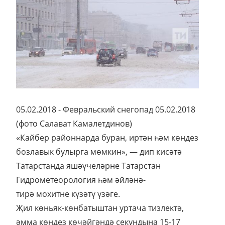
05.02.2018 - Февральский снегопад 05.02.2018
(фото Салават Камалетдинов)
«Кайбер районнарда буран, иртән һәм көндез
бозлавык булырга мөмкин», — дип кисәтә
Татарстанда яшәүчеләрне Татарстан
Гидрометеорология һәм әйләнә-
тирә мохитне күзәтү үзәге.
Җил көньяк-көнбатыштан уртача тизлектә,
әмма көндез көчәйгәндә секундына 15-17