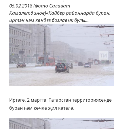
05.02.2018 (фото Салават
Камалетдинов)«Кайбер районнарда буран,
иртән һәм көндез бозлавык булы...
Иртәгә, 2 мартта, Татарстан территориясендә
буран һәм көчле җил көтелә.