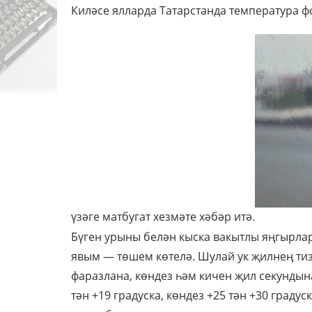
Киләсе ялларда Татарстанда температура ф
үзәге матбугат хезмәте хәбәр итә.
Бүген урыны белән кыска вакытлы яңгырла
явым — төшем көтелә. Шулай ук җилнең тиз
фаразлана, көндез һәм кичен җил секундына
тән +19 градуска, көндез +25 тән +30 граду