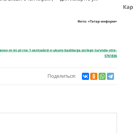
Кар
Фото: «Татар-информ»
r-anov-m-kt-pl-rne-1-sentyabrd-n-ukuny-bashlarga-zerlege-turynda-ytte-
5761836
Поделиться: