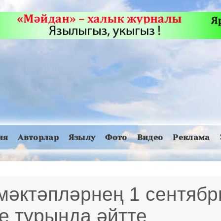
ия
Авторлар
Язылу
Фото
Видео
Реклама
мәктәпләрнең 1 сентябр
е турында әйтте