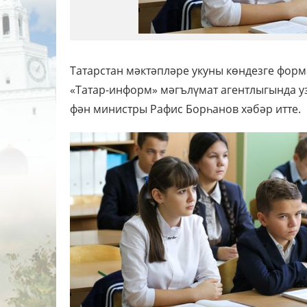
Татарстан мәктәпләре укуны көндезге форма
«Татар-информ» мәгълүмат агентлыгында у
фән министры Рафис Борһанов хәбәр итте.