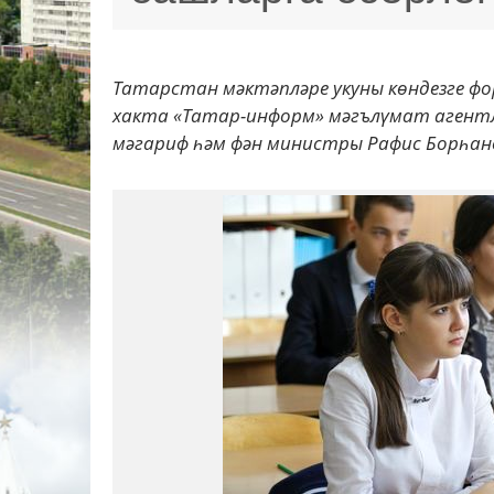
Татарстан мәктәпләре укуны көндезге фо
хакта «Татар-информ» мәгълүмат агентл
мәгариф һәм фән министры Рафис Борһанов