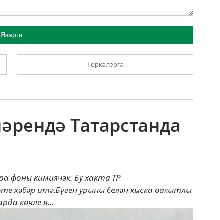
Язарга
Теркәлергә
нәрендә Татарстанда
а фоны кимиячәк. Бу хакта ТР
те хәбәр итә.Бүген урыны белән кыска вакытлы
да көчле я...