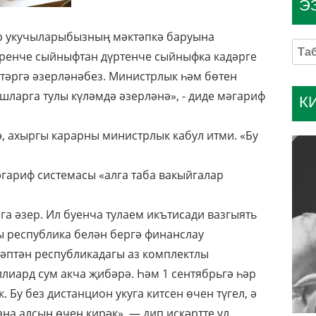
Э
әр укучыларыбызның мәктәпкә баруына
беренче сыйныфтан дүртенче сыйныфка кадәрге
итәргә әзерләнәбез. Министрлык һәм бөтен
шларга тулы күләмдә әзерләнә», - диде мәгариф
К
, ахыргы карарны министрлык кабул итми. «Бу
әгариф системасы «алга таба вакыйгалар
а әзер. Ил буенча тулаем икътисади вазгыять
ы республика белән бергә финанслау
сәптән республикадагы аз комплектлы
иард сум акча җибәрә. Һәм 1 сентябрьгә һәр
 Бу без дистанцион укуга китсен өчен түгел, ә
а алсын өчен кирәк», — дип искәртте ул.