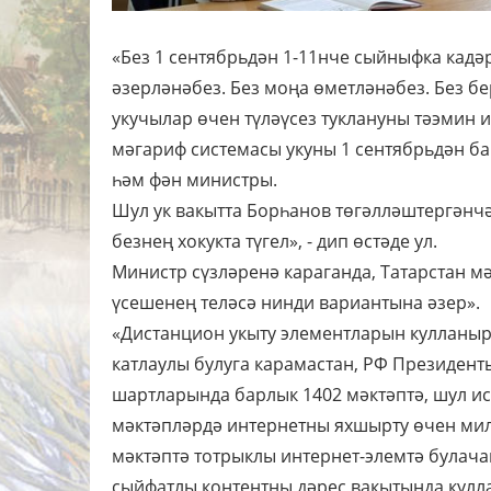
«Без 1 сентябрьдән 1-11нче сыйныфка кад
әзерләнәбез. Без моңа өметләнәбез. Без 
укучылар өчен түләүсез туклануны тәэмин 
мәгариф системасы укуны 1 сентябрьдән ба
һәм фән министры.
Шул ук вакытта Борһанов төгәлләштергәнчә
безнең хокукта түгел», - дип өстәде ул.
Министр сүзләренә караганда, Татарстан м
үсешенең теләсә нинди вариантына әзер».
«Дистанцион укыту элементларын кулланырг
катлаулы булуга карамастан, РФ Президент
шартларында барлык 1402 мәктәптә, шул и
мәктәпләрдә интернетны яхшырту өчен милл
мәктәптә тотрыклы интернет-элемтә булачак.
сыйфатлы контентны дәрес вакытында куллан