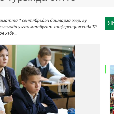
рматта 1 сентябрьдән башларга әзер. Бу
Я
ыгында узган матбугат конференциясендә ТР
 хәбә...