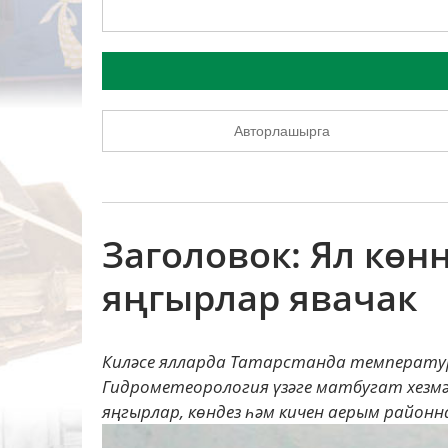
Авторлашырга
Заголовок: Ял көн
яңгырлар явачак
Киләсе ялларда Татарстанда температур
Гидрометеорология үзәге матбугат хезмә
яңгырлар, көндез һәм кичен аерым районнар