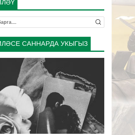
ЗЛӘҮ
ИЛӘСЕ САННАРДА УКЫГЫЗ