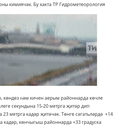
оны кимиячәк. Бу хакта ТР Гидрометеорология
р, көндез һәм кичен аерым районнарда көчле
леге секундына 15-20 метрга җитәр дип
 23 метрга кадәр җитәчәк. Төнге сәгатьләрдә +14
ска кадәр, көнчыгыш районнарда +33 градуска