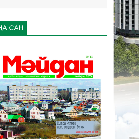
ҢА САН