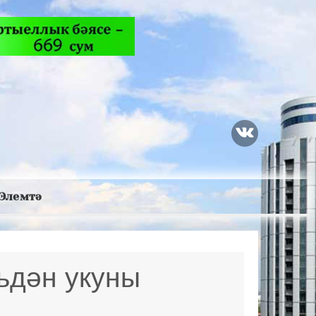
Элемтә
ьдән укуны