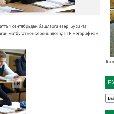
тта 1 сентябрьдән башларга әзер. Бу хакта
зган матбугат конференциясендә ТР мәгариф һәм
Ано
Р