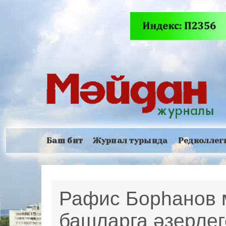
Баш бит
Журнал турында
Редколлег
Рафис Борһанов 
башларга әзерлег