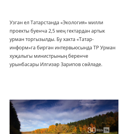
Узган ел Татарстанда «Экология» милли
проекты буенча 2,5 мең гектардан артык
урман торгызылды. Бу хакта «Татар-
информ»га биргән интервьюсында ТР Урман
хуҗалыгы министрының беренче
урынбасары Илгизәр Зарипов сөйләде.