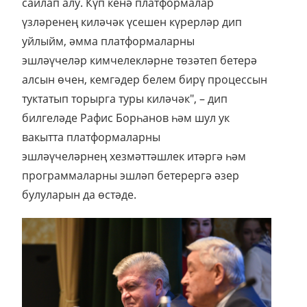
сайлап алу. Күп кенә платформалар
үзләренең киләчәк үсешен күрерләр дип
уйлыйм, әмма платформаларны
эшләүчеләр кимчелекләрне төзәтеп бетерә
алсын өчен, кемгәдер белем бирү процессын
туктатып торырга туры киләчәк", – дип
билгеләде Рафис Борһанов һәм шул ук
вакытта платформаларны
эшләүчеләрнең хезмәттәшлек итәргә һәм
программаларны эшләп бетерергә әзер
булуларын да өстәде.