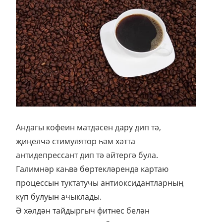
Андагы кофеин матдәсен дару дип тә,
җиңелчә стимулятор һәм хәтта
антидепрессант дип тә әйтергә була.
Галимнәр каһвә бөртекләрендә картаю
процессын туктатучы антиоксидантларның
күп булуын ачыклады.
Ә хәлдән тайдыргыч фитнес белән