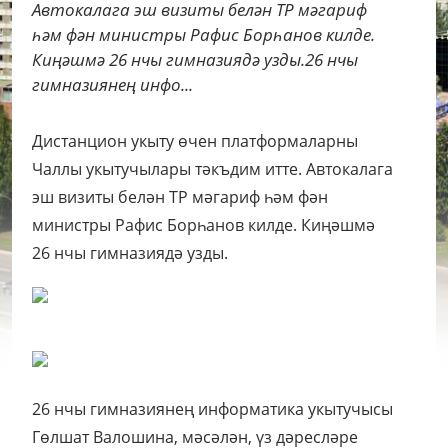
Автокалага эш визиты белән ТР мәгариф
һәм фән министры Рафис Борһанов килде.
Киңәшмә 26 нчы гимназиядә узды.26 нчы
гимназиянең инфо...
Дистанцион укыту өчен платформаларны
Чаллы укытучылары тәкъдим итте. Автокалага
эш визиты белән ТР мәгариф һәм фән
министры Рафис Борһанов килде. Киңәшмә
26 нчы гимназиядә узды.
26 нчы гимназиянең информатика укытучысы
Гөлшат Валошина, мәсәлән, үз дәресләре