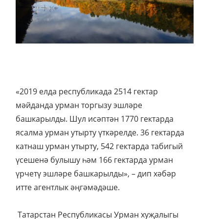
«2019 елда республикада 2514 гектар
мәйданда урман торгызу эшләре
башкарылды. Шул исәптән 1770 гектарда
ясалма урман утырту үткәрелде. 36 гектарда
катнаш урман утырту, 542 гектарда табигый
үсешенә булышу һәм 166 гектарда урман
үрчетү эшләре башкарылды», – дип хәбәр
итте агентлык әңгәмәдәше.
Татарстан Республикасы Урман хуҗалыгы