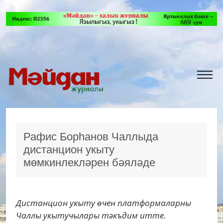
Рафис Борһанов Чаллыда
дистанцион укыту
мөмкинлекләрен бәяләде
Дистанцион укыту өчен платформаларны
Чаллы укытучылары тәкъдим итте.