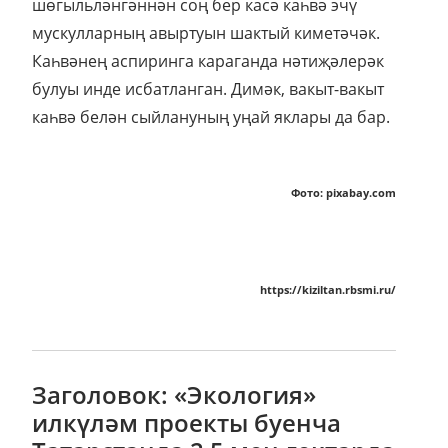
шөгыльләнгәннән соң бер касә каһвә эчү
мускулларның авыртуын шактый киметәчәк.
Каһвәнең аспиринга караганда нәтиҗәлерәк
булуы инде исбатланган. Димәк, вакыт-вакыт
каһвә белән сыйлануның уңай яклары да бар.
Фото: pixabay.com
https://kiziltan.rbsmi.ru/
Заголовок: «Экология»
илкүләм проекты буенча