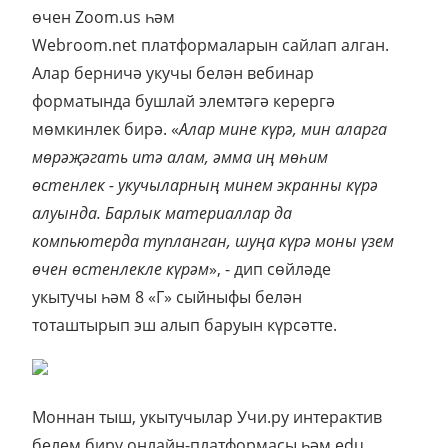
өчен Zoom.us һәм
Webroom.net платформаларын сайлап алган.
Алар берничә укучы белән вебинар
форматында бушлай элемтәгә керергә
мөмкинлек бирә. «
Алар мине күрә, мин аларга
мөрәҗәгать итә алам, әмма иң мөһим
өстенлек - укучыларның минем экранны күрә
алуында. Барлык материаллар да
компьютерда тупланган, шуңа күрә моны үзем
өчен өстенлекле күрәм
», - дип сөйләде
укытучы һәм 8 «Г» сыйныфы белән
тоташтырып эш алып баруын күрсәтте.
Моннан тыш, укытучылар Учи.ру интерактив
белем бирү онлайн-платформасы һәм edu