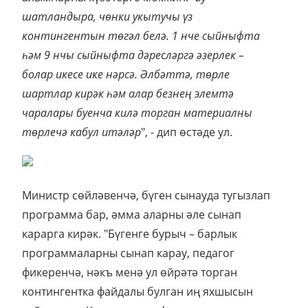
шатландыра, чөнки укытучы үз
контингентын төгәл белә. 1 нче сыйныфта
һәм 9 нчы сыйныфта дәресләргә әзерлек –
болар икесе ике нәрсә. Әлбәттә, төрле
шартлар кирәк һәм алар безнең элемтә
чаралары буенча килә торган материалны
төрлечә кабул итәләр
", - дип өстәде ул.
Министр сөйләвенчә, бүген сынауда тугызлап
программа бар, әмма аларны әле сынап
карарга кирәк. "Бүгенге бурыч – барлык
программаларны сынап карау, педагог
фикеренчә, нәкъ менә ул өйрәтә торган
контингентка файдалы булган иң яхшысын