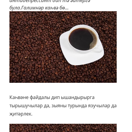
антидепрессант дип тә әйтергә
була.Галимнәр каһвә бө...
Каһвәне файдалы дип ышандырырга
тырышучылар да, зыяны турында язучылар да
җитәрлек.