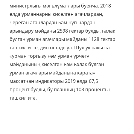
министрлыгы мәгълүматлары буенча, 2018
елда урманнарны киселгән агачлардан,
черегән агачлардан һәм чүп-чардан
арындыру мәйданы 2598 гектар булды, һәлак
булган урман агачлары мәйданы 1128 гектар
тәшкил итте, дип өстәде ул. Шул ук вакытта
«урман торгызу һәм урман үрчетү
мәйданының киселгән һәм һәлак булган
урман агачлары мәйданына карата»
максатчан индикаторы 2019 елда 67,5
процент булды, бу планның 108 процентын
тәшкил итә.