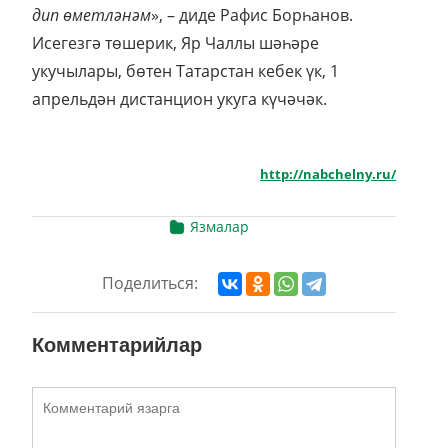
дип
өметләнәм
», – диде Рафис Борһанов.
Исегезгә төшерик, Яр Чаллы шәһәре
укучылары, бөтен Татарстан кебек үк, 1
апрельдән дистанцион укуга күчәчәк.
http://nabchelny.ru/
Язмалар
Поделиться:
Комментарийлар