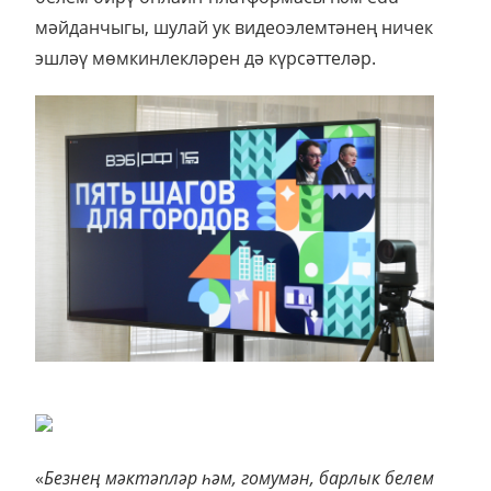
мәйданчыгы, шулай ук видеоэлемтәнең ничек
эшләү мөмкинлекләрен дә күрсәттеләр.
«
Безнең мәктәпләр һәм, гомумән, барлык белем