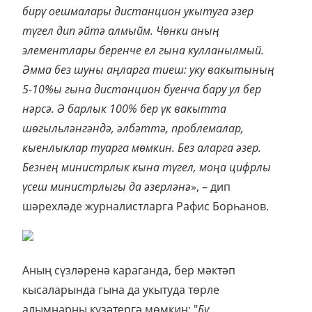
бирү оешмалары дистанцион укытуга әзер
түгел дип әйтә алмыйм. Чөнки аның
элементлары беренче ел гына кулланылмый.
Әмма без шуны аңларга тиеш: уку вакытының
5-10%ы гына дистанцион буенча бару ул бер
нәрсә. Ә барлык 100% бер үк вакытта
шөгыльләнгәндә, әлбәттә, проблемалар,
кыенлыклар туарга мөмкин. Без аларга әзер.
Безнең министрлык кына түгел, моңа цифрлы
үсеш министрлыгы да әзерләнә
», – дип
шәрехләде журналистларга Рафис Борһанов.
Аның сүзләренә караганда, бер мәктәп
кысаларында гына да укытуда төрле
алымнарны күзәтергә мөмкин: "
Бу