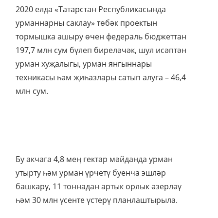
2020 елда «Татарстан Республикасында
урманнарны саклау» төбәк проектын
тормышка ашыру өчен федераль бюджеттан
197,7 млн сум бүлеп биреләчәк, шул исәптән
урман хуҗалыгы, урман янгыннары
техникасы һәм җиһазлары сатып алуга – 46,4
млн сум.
Бу акчага 4,8 мең гектар мәйданда урман
утырту һәм урман үрчетү буенча эшләр
башкару, 11 тоннадан артык орлык әзерләү
һәм 30 млн үсенте үстерү планлаштырыла.