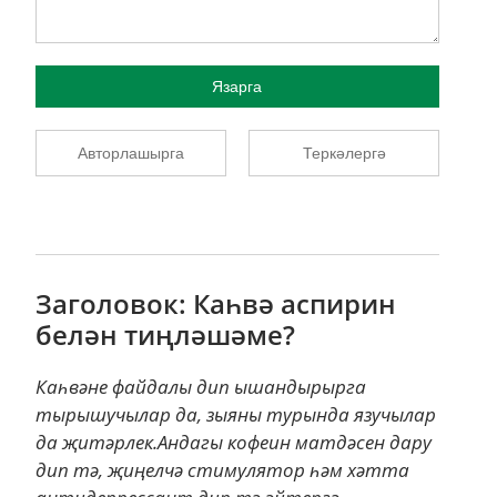
Язарга
Авторлашырга
Теркәлергә
Заголовок: Каһвә аспирин
белән тиңләшәме?
Каһвәне файдалы дип ышандырырга
тырышучылар да, зыяны турында язучылар
да җитәрлек.Андагы кофеин матдәсен дару
дип тә, җиңелчә стимулятор һәм хәтта