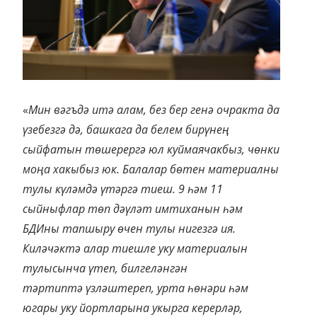
«
Мин вәгъдә итә алам, без бер генә очракта да
үзебезгә дә, башкага да белем бирүнең
сыйфатын төшерергә юл куймаячакбыз, чөнки
моңа хакыбыз юк. Балалар бөтен материалны
тулы күләмдә үтәргә тиеш. 9 һәм 11
сыйныфлар төп дәүләт имтиханын һәм
БДИны тапшыру өчен тулы нигезгә ия.
Киләчәктә алар тиешле уку материалын
тулысынча үтеп, билгеләнгән
тәртиптә үзләштереп, урта һөнәри һәм
югары уку йортларына укырга керерләр,