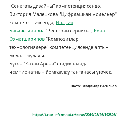
"Сәнәгать дизайны" компетенциясендә,
Виктория Малецкова "Цифрлашкан модельер"
компетенциясендә,
Илария
Баһаветдинова
"Ресторан сервисы",
Ренат
Әхмәтшәрипов
"Композитлар
технологияләре" компетенциясендә алтын
медаль яулады.
Бүген “Казан Арена” стадионында
чемпионатның йомгаклау тантанасы үтәчәк.
Фото: Владимир Васильев
https://tatar-inform.tatar/news/2019/08/26/192306/