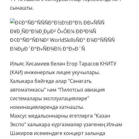
сынашты.
Ильяс Хисамиев белән Егор Тарасов КНИТУ
(КАИ) инженерлык лицее укучылары.
Халыкара бәйгедә алар "Сәнәгать
автоматикасы" һәм "Пилотсыз авиация
системалары эксплуатацияләре"
номинацияләрендә катнашты.
Махсус медальоннарны егетләргә "Казан
Экспо" халыкара күргәзмәләр үзәгенең Илһам
Шакиров исемендәге концерт залында