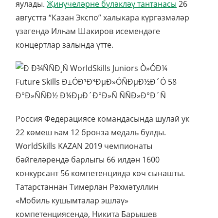
яулады.
Җиңүчеләрне бүләкләү тантанасы
26
августта “Казан Экспо” халыкара күргәзмәләр
үзәгендә Илһам Шакиров исемендәге
концертлар залында үтте.
Россия Федерациясе командасында шулай ук
22 көмеш һәм 12 бронза медаль булды.
WorldSkills KAZAN 2019 чемпионаты
бәйгеләрендә барлыгы 66 илдән 1600
конкурсант 56 компетенциядә көч сынашты.
Татарстаннан Тимерлан Рәхмәтуллин
«Мобиль кушымталар эшләү»
компетенциясендә, Никита Барышев