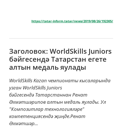
https://tatar-inform.tatar/news/2019/08/26/192305/
Заголовок: WorldSkills Juniors
бәйгесендә Татарстан егете
алтын медаль яулады
WorldSkills Kazan чемпионаты кысаларында
узган WorldSkills Juniors
бәйгесендә Татарстаннан Ренат
Əхмәтшәрипов алтын медаль яулады. Ул
"Композитлар технологияләре"
компетенциясендә җиңде.Ренат
Əхмәтшәр...