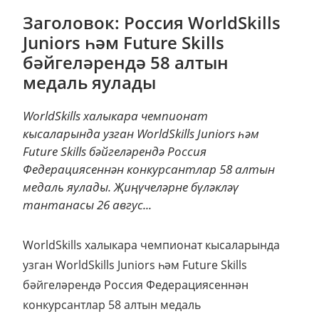
Заголовок: Россия WorldSkills
Juniors һәм Future Skills
бәйгеләрендә 58 алтын
медаль яулады
WorldSkills халыкара чемпионат
кысаларында узган WorldSkills Juniors һәм
Future Skills бәйгеләрендә Россия
Федерациясеннән конкурсантлар 58 алтын
медаль яулады. Җиңүчеләрне бүләкләү
тантанасы 26 авгус...
WorldSkills халыкара чемпионат кысаларында
узган WorldSkills Juniors һәм Future Skills
бәйгеләрендә Россия Федерациясеннән
конкурсантлар 58 алтын медаль