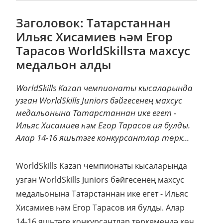
Заголовок: Татарстаннан
Ильяс Хисамиев һәм Егор
Тарасов WorldSkillsта махсус
медальон алды
WorldSkills Kazan чемпионаты кысаларында
узган WorldSkills Juniors бәйгесенең махсус
медальонына Татарстаннан ике егет -
Ильяс Хисамиев һәм Егор Тарасов ия булды.
Алар 14-16 яшьтәге конкурсантлар төрк...
WorldSkills Kazan чемпионаты кысаларында
узган WorldSkills Juniors бәйгесенең махсус
медальонына Татарстаннан ике егет - Ильяс
Хисамиев һәм Егор Тарасов ия булды. Алар
14-16 яшьтәге конкурсантлар төркемендә көч