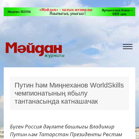
Путин һәм Миңнеханов WorldSkills
чемпионатының ябылу
тантанасында катнашачак
Бүген Россия дәүләте башлыгы Владимир
Путин һәм Татарстан Президенты Рөстәм