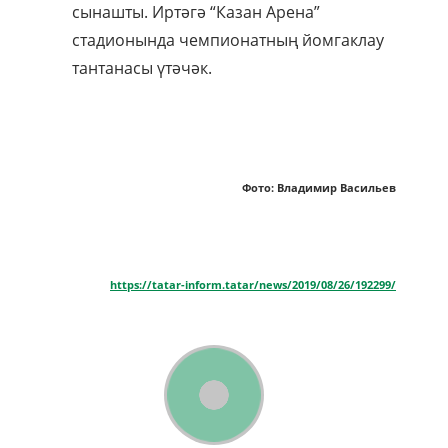
сынашты. Иртәгә “Казан Арена”
стадионында чемпионатның йомгаклау
тантанасы үтәчәк.
Фото: Владимир Васильев
https://tatar-inform.tatar/news/2019/08/26/192299/