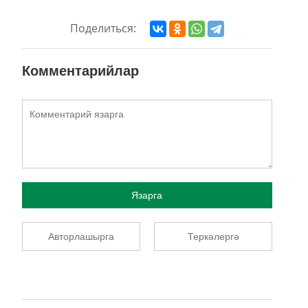
Поделиться:
Комментарийлар
Язарга
Авторлашырга
Теркәлергә