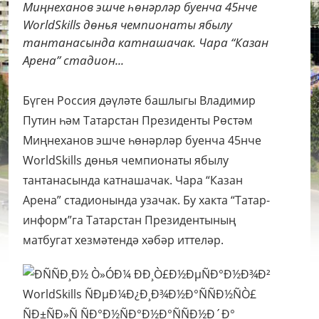
Миңнеханов эшче һөнәрләр буенча 45нче
WorldSkills дөнья чемпионаты ябылу
тантанасында катнашачак. Чара “Казан
Арена” стадион...
Бүген Россия дәүләте башлыгы Владимир
Путин һәм Татарстан Президенты Рөстәм
Миңнеханов эшче һөнәрләр буенча 45нче
WorldSkills дөнья чемпионаты ябылу
тантанасында катнашачак. Чара “Казан
Арена” стадионында узачак. Бу хакта “Татар-
информ”га Татарстан Президентының
матбугат хезмәтендә хәбәр иттеләр.