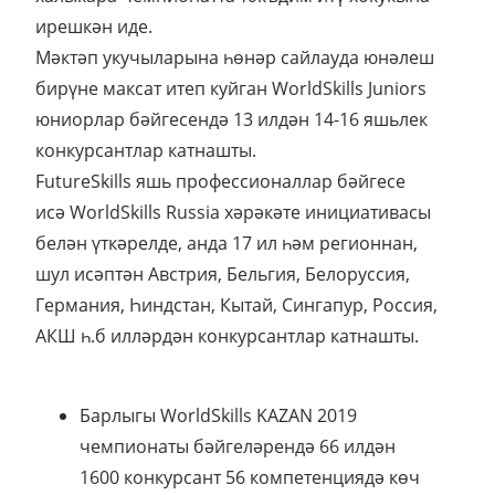
ирешкән иде.
Мәктәп укучыларына һөнәр сайлауда юнәлеш
бирүне максат итеп куйган WorldSkills Juniors
юниорлар бәйгесендә 13 илдән 14-16 яшьлек
конкурсантлар катнашты.
FutureSkills яшь профессионаллар бәйгесе
исә WorldSkills Russia хәрәкәте инициативасы
белән үткәрелде, анда 17 ил һәм регионнан,
шул исәптән Австрия, Бельгия, Белоруссия,
Германия, Һиндстан, Кытай, Сингапур, Россия,
АКШ һ.б илләрдән конкурсантлар катнашты.
Барлыгы WorldSkills KAZAN 2019
чемпионаты бәйгеләрендә 66 илдән
1600 конкурсант 56 компетенциядә көч