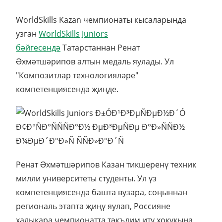
WorldSkills Kazan чемпионаты кысаларында
узган
WorldSkills Juniors
бәйгесендә
Татарстаннан Ренат
Əхмәтшәрипов алтын медаль яулады. Ул
"Композитлар технологияләре"
компетенциясендә җиңде.
Ренат Əхмәтшәрипов Казан тикшеренү техник
милли университеты студенты. Ул үз
компетенциясендә башта вузара, соңыннан
региональ этапта җиңү яулап, Россияне
халыкара чемпионатта тәкъдим итү хокукына