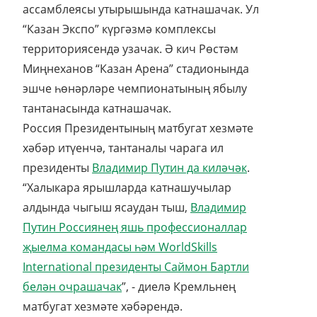
ассамблеясы утырышында катнашачак. Ул
“Казан Экспо” күргәзмә комплексы
территориясендә узачак. Ә кич Рөстәм
Миңнеханов “Казан Арена” стадионында
эшче һөнәрләре чемпионатының ябылу
тантанасында катнашачак.
Россия Президентының матбугат хезмәте
хәбәр итүенчә, тантаналы чарага ил
президенты
Владимир Путин да киләчәк
.
“Халыкара ярышларда катнашучылар
алдында чыгыш ясаудан тыш,
Владимир
Путин Россиянең яшь профессионаллар
җыелма командасы һәм WorldSkills
International президенты Саймон Бартли
белән очрашачак
”, - диелә Кремльнең
матбугат хезмәте хәбәрендә.