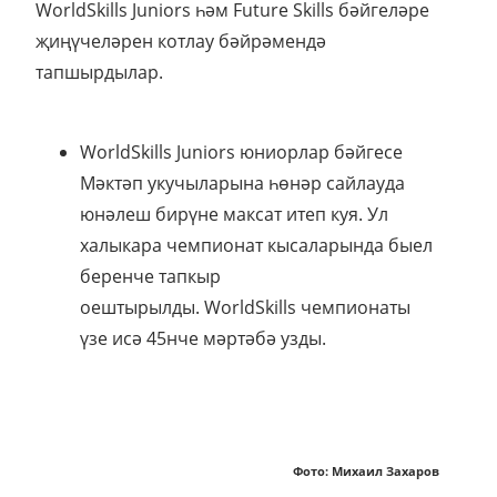
WorldSkills Juniors һәм Future Skills бәйгеләре
җиңүчеләрен котлау бәйрәмендә
тапшырдылар.
WorldSkills Juniors юниорлар бәйгесе
Мәктәп укучыларына һөнәр сайлауда
юнәлеш бирүне максат итеп куя. Ул
халыкара чемпионат кысаларында быел
беренче тапкыр
оештырылды. WorldSkills чемпионаты
үзе исә 45нче мәртәбә узды.
Фото: Михаил Захаров