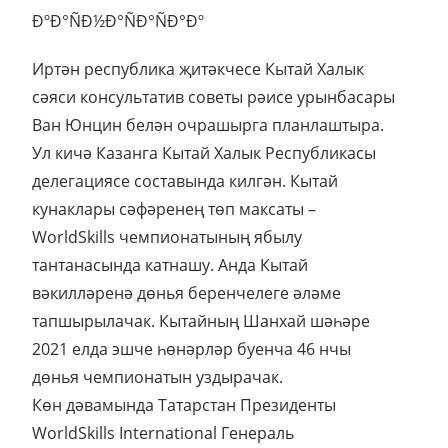
Иртән республика җитәкчесе Кытай Халык
сәяси консультатив советы рәисе урынбасары
Ван Юнцин белән очрашырга планлаштыра.
Ул кичә Казанга Кытай Халык Республикасы
делегациясе составында килгән. Кытай
кунаклары сәфәренең төп максаты –
WorldSkills чемпионатының ябылу
тантанасында катнашу. Анда Кытай
вәкилләренә дөнья беренчелеге әләме
тапшырылачак. Кытайның Шанхай шәһәре
2021 елда эшче һөнәрләр буенча 46 нчы
дөнья чемпионатын уздырачак.
Көн дәвамында Татарстан Президенты
WorldSkills International Генераль