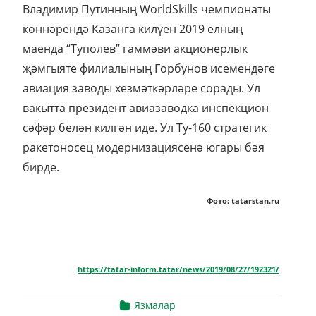
Владимир Путинның WorldSkills чемпионаты
көннәрендә Казанга килүен 2019 елның
маенда “Туполев” гаммәви акционерлык
җәмгыяте филиалының Горбунов исемендәге
авиация заводы хезмәткәрләре сорады. Ул
вакытта президент авиазаводка инспекцион
сәфәр белән килгән иде. Ул Ту-160 стратегик
ракетоносец модернизациясенә югары бәя
бирде.
Фото: tatarstan.ru
https://tatar-inform.tatar/news/2019/08/27/192321/
Язмалар