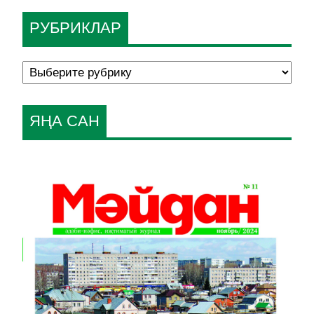
РУБРИКЛАР
ЯҢА САН