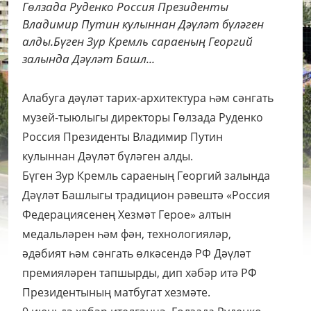
Гөлзада Руденко Россия Президенты
Владимир Путин кулыннан Дәүләт бүләген
алды.Бүген Зур Кремль сараеның Георгий
залында Дәүләт Башл...
Алабуга дәүләт тарих-архитектура һәм сәнгать
музей-тыюлыгы директоры Гөлзада Руденко
Россия Президенты Владимир Путин
кулыннан Дәүләт бүләген алды.
Бүген Зур Кремль сараеның Георгий залында
Дәүләт Башлыгы традицион рәвештә «Россия
Федерациясенең Хезмәт Герое» алтын
медальләрен һәм фән, технологияләр,
әдәбият һәм сәнгать өлкәсендә РФ Дәүләт
премияләрен тапшырды, дип хәбәр итә РФ
Президентының матбугат хезмәте.