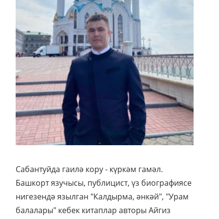
Сабантуйда гаилә кору - күркәм гамәл.
Башкорт язучысы, публицист, үз биографиясе
нигезендә язылган "Калдырма, әнкәй", "Урам
балалары" кебек китаплар авторы Айгиз