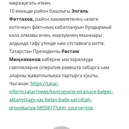
мөрәҗәгать иткән.
10 июньдә район башлыгы
Энгель
Фәттахов,
район хакимиятенең «әлеге
коточкыч факт»ның кабатлануын булдырмый
кала алмавы өчен, мәрхүмнең якыннары
алдында гафу үтенде һәм отставкага китте.
Татарстан Президенты
Рөстәм
Миңнеханов
каберне мәсхәрәләүдә
гаеплеләрне оператив рәвештә табарга һәм
аларны җаваплылыкка тартырга кушты.
Чыганак:
https://tatar-
inform.tatar/news/koncygysny-oiranuce-belgec-
aktanystagy-xac-belan-baile-xal-cittan-
provokaciya-5855877?utm_source=top