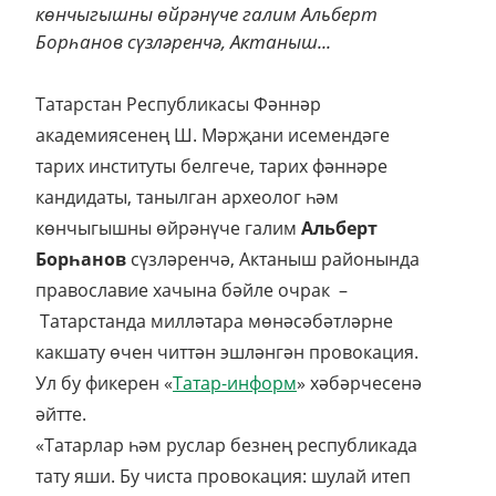
көнчыгышны өйрәнүче галим Альберт
Борһанов сүзләренчә, Актаныш...
Татарстан Республикасы Фәннәр
академиясенең Ш. Мәрҗани исемендәге
тарих институты белгече, тарих фәннәре
кандидаты, танылган археолог һәм
көнчыгышны өйрәнүче галим
Альберт
Борһанов
сүзләренчә,
Актаныш районында
православие хачына бәйле очрак –
Татарстанда милләтара мөнәсәбәтләрне
какшату өчен читтән эшләнгән провокация.
Ул бу фикерен «
Татар-информ
» хәбәрчесенә
әйтте.
«Татарлар һәм руслар безнең республикада
тату яши. Бу чиста провокация: шулай итеп