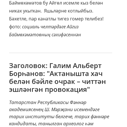
Баймөхәмәтов бу Айгөл исемле кыз белән
никах укыткан. Яшьләрне котлыйбыз.
Бәхетле, пар канатлы тигез гомер телибез!
фото:
социаль челтәрдәге Айгиз
Баймөхәмәтовның сәхифәсеннән
Заголовок: Галим Альберт
Борһанов: "Актанышта хач
белән бәйле очрак – читтән
эшләнгән провокация"
Татарстан Республикасы Фәннәр
академиясенең Ш. Мәрҗани исемендәге
тарих институты белгече, тарих фәннәре
кандидаты, танылган археолог һәм