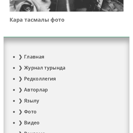
Кара тасмалы фото
Главная
Журнал турында
Редколлегия
Авторлар
Язылу
Фото
Видео