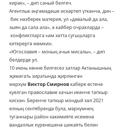
кирәк», – дип саный белгеч.
Агентлык әңгәмәдәше искәртеп үткәнчә, дин –
бик нәзберек материя, ул «дәвалый да ала,
зыян да сала ала», ә кайбер очракларда –
конфликтларга һәм хәтта сугышларга
китерергә мөмкин.
«Югославия – моның ачык мисалы», – дип
белдерде ул.
10 июнь көнне билгесез затлар Актанышның
җәмәгать зиратында җирләнгән
мәрхүм
Виктор Смирнов
кабере өстенә
куелган православие хачын икенче тапкыр
кискән. Беренче тапкыр мондый хәл 2021
елның сентябрендә була, мәрхүмнең
туганнары район хакимияте исеменә
вандаллык күренешенә шикаять белән