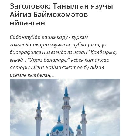
Заголовок: Танылган язучы
Айгиз Баймөхәмәтов
өйләнгән
Сабантуйда гаилә кору - күркәм
гамәл.Башкорт язучысы, публицист, үз
биографиясе нигезендә язылган "Калдырма,
әнкәй", "Урам балалары" кебек китаплар
авторы Айгиз Баймөхәмәтов бу Айгөл
исемле кыз белән...