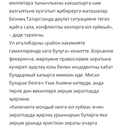
милләтара тынычлыкны какшатырга һәм
вазгыятьне кузгатып җибәрергә маташалар.
Безнең Татарстанда дәүләт ситуацияне төгәл
җайга сала, конфликтлы хәлләргә юл куймый»,
– диде тарихчы.
Ул игътибарны «район хакимияте
гамәлләрендә хата булуга» юнәлтте. Борһанов
фикеренчә, мәрхүмне православие зиратына
күчереп җирләү юлы белән инцидентны кабат
булдырмый калырга мөмкин иде. Мисал
буларак белгеч Үзәк Азияне китерде, анда
төрле дин вәкилләре аерым зиратларда
җирләнә.
«Киләчәктә мондый хәлгә юл куймас өчен
зиратларда җирләү урыннарын бүләргә яки
аерым урында христиан зираты ачарга