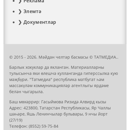
Реклама
Элемтә
Документлар
© 2015 - 2026. Мәйдан челтәр басмасы © ТАТМЕДИА..
Барлык хокуклар да якланган. Материалларны
тулысынча яки өлешчә кулланганда гиперссылка кую
мәҗбүри. "Татмедиа" республика матбугат һәм
массакүләм коммуникацияләр агентлыгы ярдәме
белән чыгарыла.
Баш мөхәррир: Гасыймова Ризидә Алвирд кызы
Адрес: 423800, Татарстан Республикасы, Яр Чаллы
шәһәре, Яшь Ленинчылар бульвары, 9 нчы йорт
(27/19)
Телефон: (8552) 59-75-84