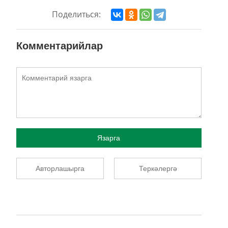
Поделиться:
Комментарийлар
Язарга
Авторлашырга
Теркәлергә