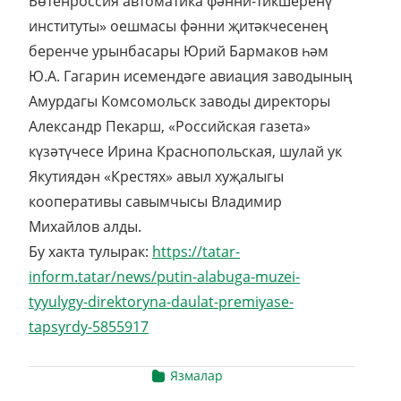
Бөтенроссия автоматика фәнни-тикшеренү
институты» оешмасы фәнни җитәкчесенең
беренче урынбасары Юрий Бармаков һәм
Ю.А. Гагарин исемендәге авиация заводының
Амурдагы Комсомольск заводы директоры
Александр Пекарш, «Российская газета»
күзәтүчесе Ирина Краснопольская, шулай ук
Якутиядән «Крестях» авыл хуҗалыгы
кооперативы савымчысы Владимир
Михайлов алды.
Бу хакта тулырак:
https://tatar-
inform.tatar/news/putin-alabuga-muzei-
tyyulygy-direktoryna-daulat-premiyase-
tapsyrdy-5855917
Язмалар