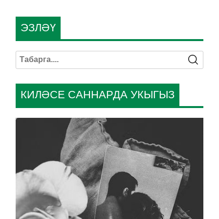
ЭЗЛӘҮ
КИЛӘСЕ САННАРДА УКЫГЫЗ