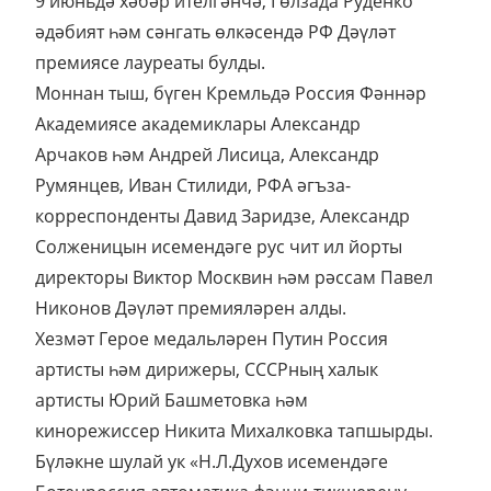
9 июньдә хәбәр ителгәнчә, Гөлзада Руденко
әдәбият һәм сәнгать өлкәсендә РФ Дәүләт
премиясе лауреаты булды.
Моннан тыш, бүген Кремльдә Россия Фәннәр
Академиясе академиклары Александр
Арчаков һәм Андрей Лисица, Александр
Румянцев, Иван Стилиди, РФА әгъза-
корреспонденты Давид Заридзе, Александр
Солженицын исемендәге рус чит ил йорты
директоры Виктор Москвин һәм рәссам Павел
Никонов Дәүләт премияләрен алды.
Хезмәт Герое медальләрен Путин Россия
артисты һәм дирижеры, СССРның халык
артисты Юрий Башметовка һәм
кинорежиссер Никита Михалковка тапшырды.
Бүләкне шулай ук «Н.Л.Духов исемендәге