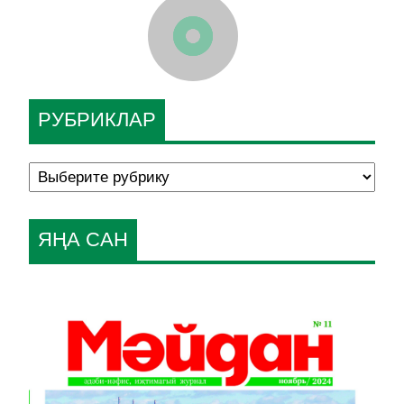
РУБРИКЛАР
ЯҢА САН