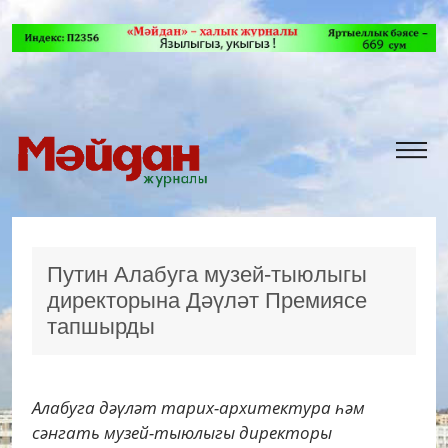
Путин Алабуга музей-тыюлыгы
директорына Дәүләт Премиясе
тапшырды
Алабуга дәүләт тарих-архитектура һәм
сәнгать музей-тыюлыгы директоры