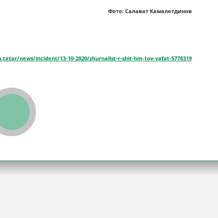
Фото: Салават Камалетдинов
m.tatar/news/incident/13-10-2020/zhurnalist-r-shit-hm-tov-vafat-5778319