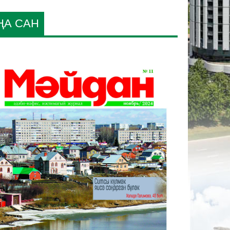
ҢА САН