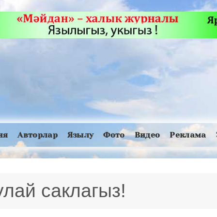
ия
Авторлар
Язылу
Фото
Видео
Реклама
лай саклагыз!