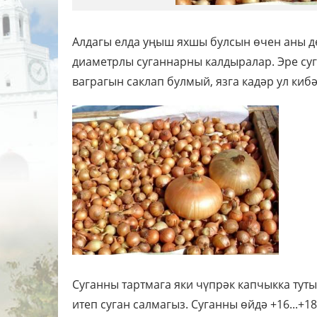
Алдагы елда уңыш яхшы булсын өчен аны дө
диаметрлы суганнарны калдыралар. Эре суг
ваграгын саклап булмый, язга кадәр ул киб
Суганны тартмага яки чүпрәк капчыкка тут
итеп суган салмагыз. Суганны өйдә +16...+1