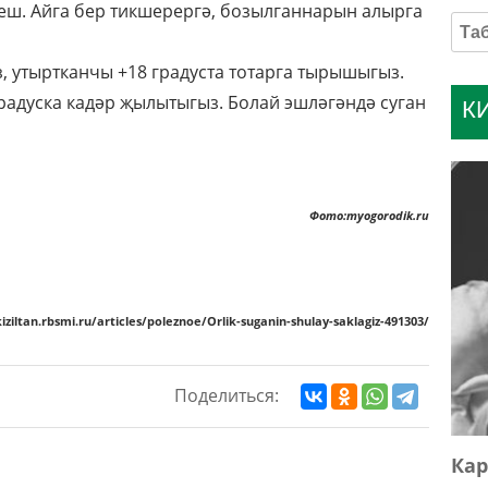
еш. Айга бер тикшерергә, бозылганнарын алырга
, утыртканчы +18 градуста тотарга тырышыгыз.
градуска кадәр җылытыгыз. Болай эшләгәндә суган
К
Фото:myogorodik.ru
iziltan.rbsmi.ru/articles/poleznoe/Orlik-suganin-shulay-saklagiz-491303/
Поделиться:
Кар