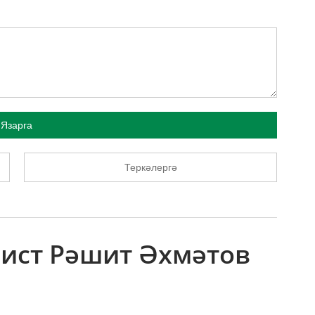
Язарга
Теркәлергә
лист Рәшит Әхмәтов