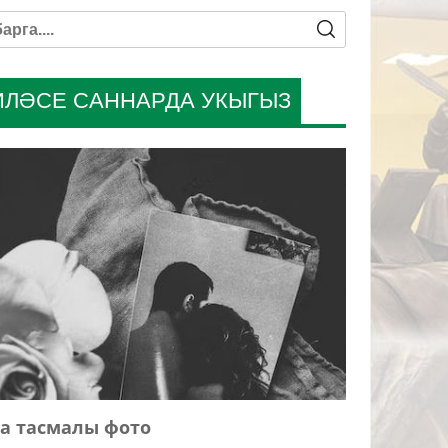
ИЛӘСЕ САННАРДА УКЫГЫЗ
а тасмалы фото