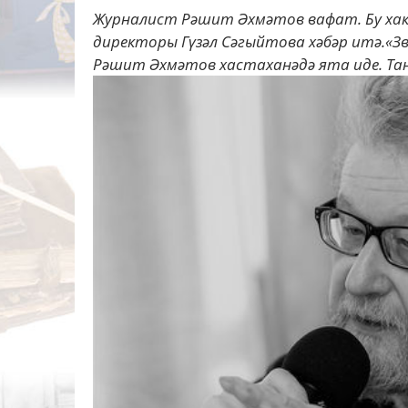
Журналист Рәшит Әхмәтов вафат. Бу ха
директоры Гүзәл Сәгыйтова хәбәр итә.«З
Рәшит Әхмәтов хастаханәдә ята иде. Тан