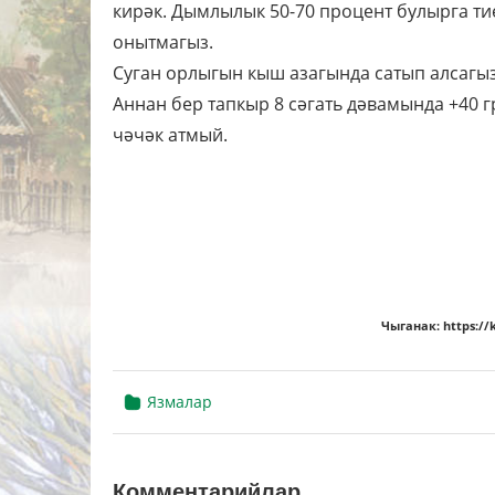
кирәк. Дымлылык 50-70 процент булырга ти
онытмагыз.
Суган орлыгын кыш азагында сатып алсагыз
Аннан бер тапкыр 8 сәгать дәвамында +40 
чәчәк атмый.
Чыганак: https://k
Язмалар
Комментарийлар