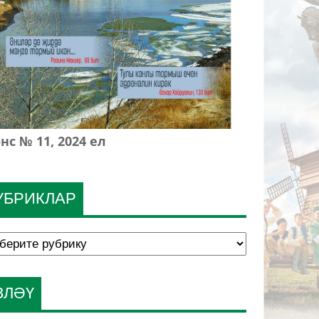
нс № 11, 2024 ел
УБРИКЛАР
ЗЛӘҮ