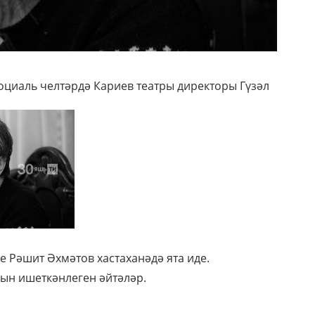
социаль челтәрдә Кариев театры директоры Гүзәл
 Рәшит Әхмәтов хастаханәдә ята иде.
ын ишеткәнлеген әйтәләр.