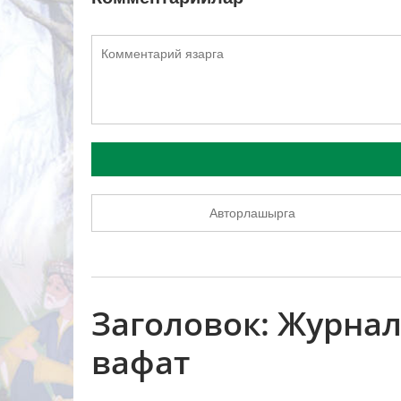
Авторлашырга
Заголовок: Журна
вафат