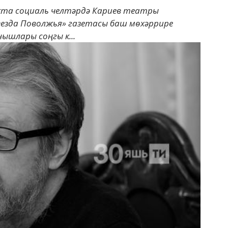
кта социаль челтәрдә Кариев театры
везда Поволжья» газетасы баш мөхәррире
ышлары соңгы к...