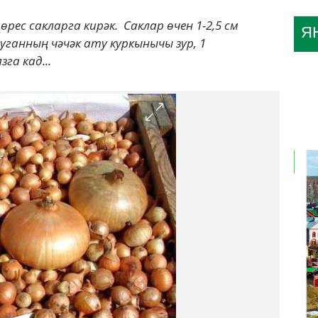
рес сакларга кирәк. Саклар өчен 1-2,5 см
Я
ганның чәчәк ату куркынычы зур, 1
га кад...