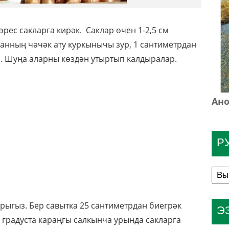
рес сакларга кирәк. Саклар өчен 1-2,5 см
анның чәчәк ату куркынычы зур, 1 сантиметрдан
ә. Шуңа аларны көздән утыртып калдыралар.
Ано
Р
ырыгыз. Бер савытка 25 сантиметрдан биегрәк
Э
8 градуста караңгы салкынча урында сакларга