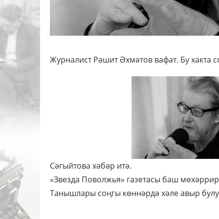
Журналист Рәшит Әхмәтов вафат. Бу хакта 
Сәгыйтова хәбәр итә.
«Звезда Поволжья» газетасы баш мөхәррире
Танышлары соңгы көннәрдә хәле авыр булу