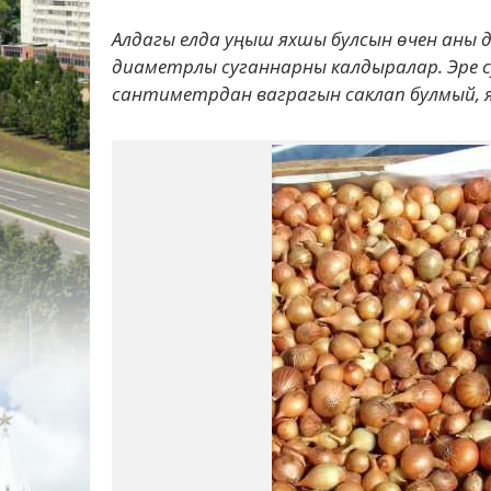
Алдагы елда уңыш яхшы булсын өчен аны дө
диаметрлы суганнарны калдыралар. Эре су
сантиметрдан ваграгын саклап булмый, яз