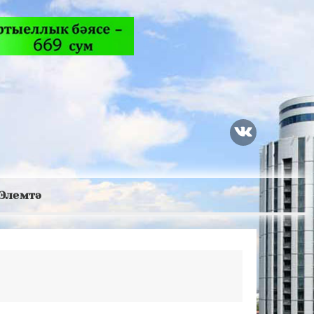
Элемтә