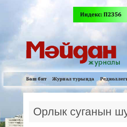
Баш бит
Журнал турында
Редколлег
Орлык суганын шу