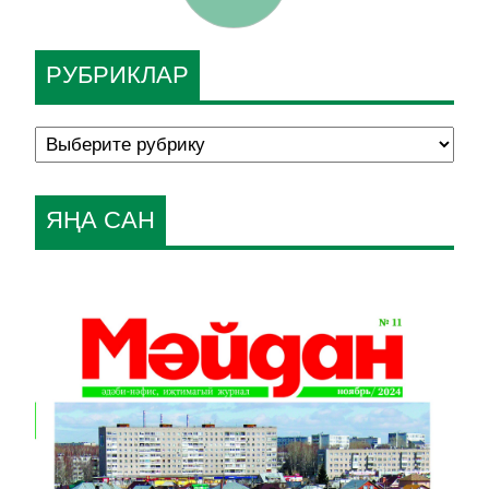
РУБРИКЛАР
ЯҢА САН