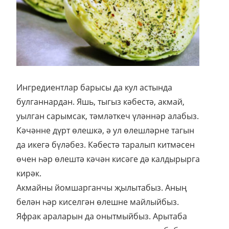
Ингредиентлар барысы да кул астында
булганнардан. Яшь, тыгыз кәбестә, акмай,
уылган сарымсак, тәмләткеч үләннәр алабыз.
Кәчәнне дүрт өлешкә, ә ул өлешләрне тагын
да икегә бүләбез. Кәбестә таралып китмәсен
өчен һәр өлештә кәчән кисәге дә калдырырга
кирәк.
Акмайны йомшарганчы җылытабыз. Аның
белән һәр киселгән өлешне майлыйбыз.
Яфрак араларын да онытмыйбыз. Арытаба