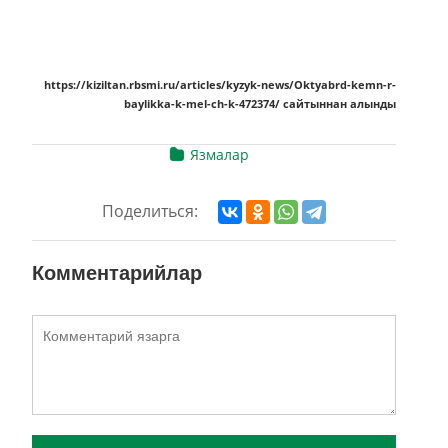
https://kiziltan.rbsmi.ru/articles/kyzyk-news/Oktyabrd-kemn-r-
baylikka-k-mel-ch-k-472374/ сайтыннан алынды
Язмалар
Поделиться:
Комментарийлар