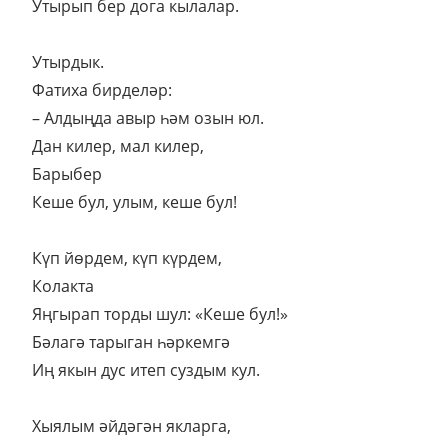
Утырып бер дога кылалар.
Утырдык.
Фатиха бирделәр:
– Алдыңда авыр һәм озын юл.
Дан килер, мал килер,
Барыбер
Кеше бул, улым, кеше бул!
Күп йөрдем, күп күрдем,
Колакта
Яңгырап торды шул: «Кеше бул!»
Бәлагә тарыган һәркемгә
Иң якын дус итеп суздым кул.
Хыялым әйдәгән якларга,