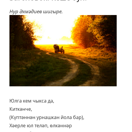
Нур Әхмәдиев шигыре.
Юлга кем чыкса да,
Киткәнче,
(Күптәннән урнашкан йола бар),
Хәерле юл теләп, өлкәннәр