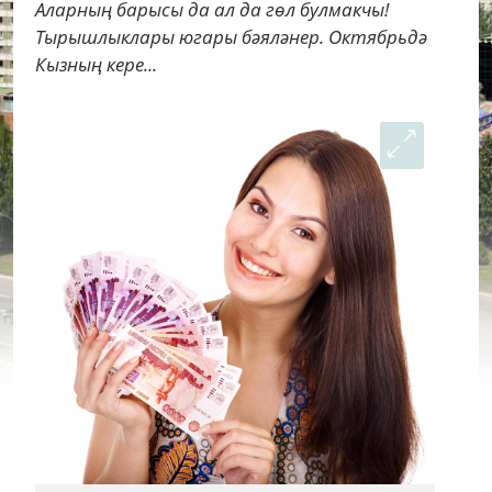
Аларның барысы да ал да гөл булмакчы!
Тырышлыклары югары бәяләнер. Октябрьдә
Кызның кере...