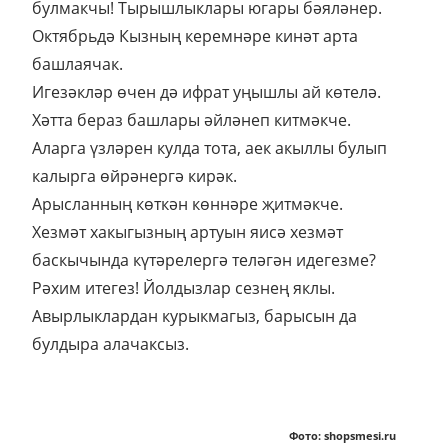
булмакчы! Тырышлыклары югары бәяләнер.
Октябрьдә Кызның керемнәре кинәт арта
башлаячак.
Игезәкләр өчен дә ифрат уңышлы ай көтелә.
Хәтта бераз башлары әйләнеп китмәкче.
Аларга үзләрен кулда тота, аек акыллы булып
калырга өйрәнергә кирәк.
Арысланның көткән көннәре җитмәкче.
Хезмәт хакыгызның артуын яисә хезмәт
баскычында күтәрелергә теләгән идегезме?
Рәхим итегез! Йолдызлар сезнең яклы.
Авырлыклардан курыкмагыз, барысын да
булдыра алачаксыз.
Фото: shopsmesi.ru