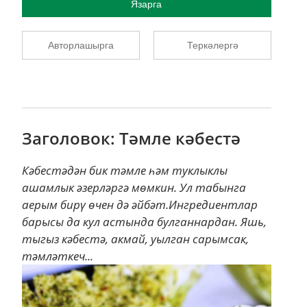
Язарга
Авторлашырга
Теркәлергә
Заголовок: Тәмле кәбестә
Кәбестәдән бик тәмле һәм туклыклы
ашамлык әзерләргә мөмкин. Ул табынга
аерым бирү өчен дә әйбәт.Ингредиентлар
барысы да кул астында булганнардан. Яшь,
тыгыз кәбестә, акмай, уылган сарымсак,
тәмләткеч...