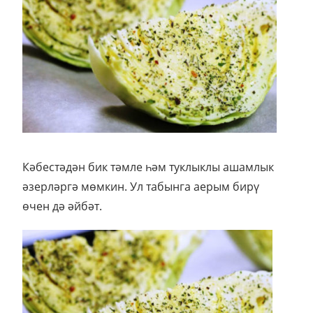
Кәбестәдән бик тәмле һәм туклыклы ашамлык
әзерләргә мөмкин. Ул табынга аерым бирү
өчен дә әйбәт.