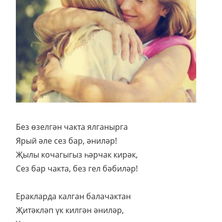
Без өзелгән чакта ялганырга
Ярый әле сез бар, әниләр!
Җылы кочагыгыз һәрчак кирәк,
Сез бар чакта, без гел бәбиләр!
Еракларда калган балачактан
Җитәкләп үк килгән әниләр,