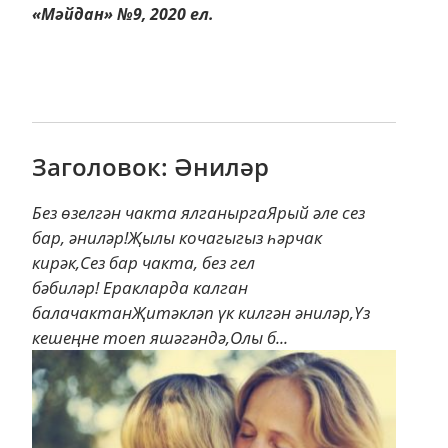
«Мәйдан» №9, 2020 ел.
Заголовок: Әниләр
Без өзелгән чакта ялганыргаЯрый әле сез
бар, әниләр!Җылы кочагыгыз һәрчак
кирәк,Сез бар чакта, без гел
бәбиләр! Еракларда калган
балачактанҖитәкләп үк килгән әниләр,Үз
кешеңне тоеп яшәгәндә,Олы б...