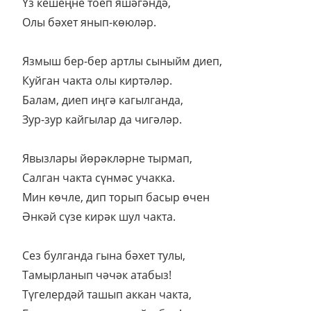
Үз кешеңне тоеп яшәгәндә,
Олы бәхет янып-көюләр.
Язмыш бер-бер артлы сыныйм диеп,
Куйган чакта олы киртәләр.
Балам, диеп иңгә кагылганда,
Зур-зур кайгылар да чигәләр.
Явызлары йөрәкләрне тырмап,
Салган чакта сүнмәс учакка.
Мин көчле, дип торып басыр өчен
Әнкәй сүзе кирәк шул чакта.
Сез булганда гына бәхет тулы,
Тамырланып чәчәк атабыз!
Түгелердәй ташып аккан чакта,