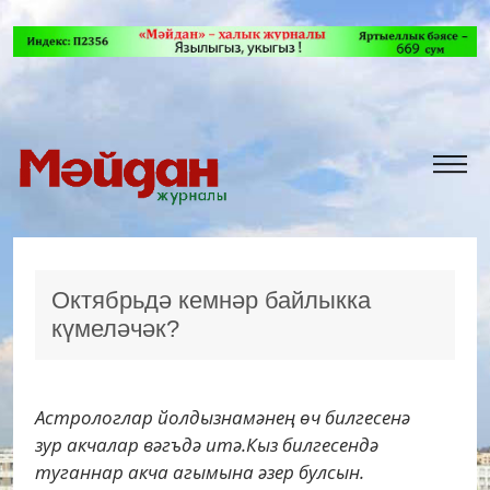
Октябрьдә кемнәр байлыкка
күмеләчәк?
Астрологлар йолдызнамәнең өч билгесенә
зур акчалар вәгъдә итә.Кыз билгесендә
туганнар акча агымына әзер булсын.