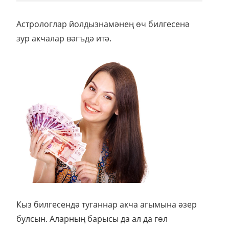
Астрологлар йолдызнамәнең өч билгесенә
зур акчалар вәгъдә итә.
Кыз билгесендә туганнар акча агымына әзер
булсын. Аларның барысы да ал да гөл