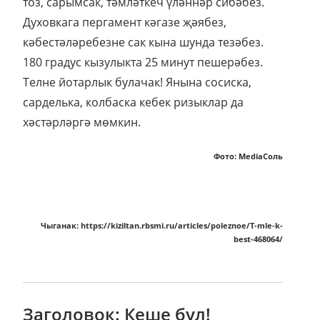
тоз, сарымсак, тәмләткеч үләннәр сибәбез.
Духовкага пергамент кәгазе җәябез,
кәбестәләребезне сак кына шунда тезәбез.
180 градус кызулыкта 25 минут пешерәбез.
Телне йотарлык булачак! Янына сосиска,
сарделька, колбаска кебек ризыклар да
хәстәрләргә мөмкин.
Фото: MediaСоль
Чыганак: https://kiziltan.rbsmi.ru/articles/poleznoe/T-mle-k-
best-468064/
Заголовок: Кеше бул!