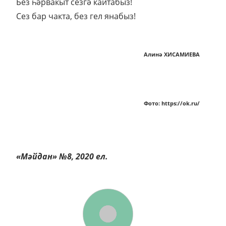
Без һәрвакыт сезгә кайтабыз!
Сез бар чакта, без гел янабыз!
Алинә ХИСАМИЕВА
Фото: https://ok.ru/
«Мәйдан» №8, 2020 ел.