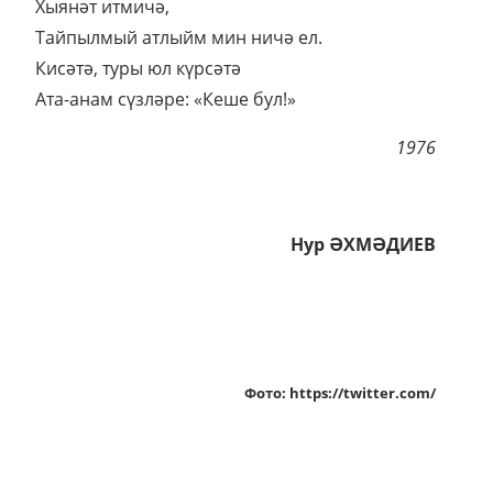
Хыянәт итмичә,
Тайпылмый атлыйм мин ничә ел.
Кисәтә, туры юл күрсәтә
Ата-анам сүзләре: «Кеше бул!»
1976
Нур ӘХМӘДИЕВ
Фото: https://twitter.com/