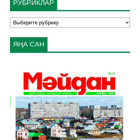
РУБРИКЛАР
ЯҢА САН