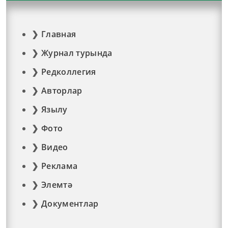
Главная
Журнал турында
Редколлегия
Авторлар
Язылу
Фото
Видео
Реклама
Элемтә
Документлар