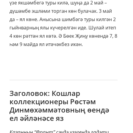
үзе якшәмбегә туры килә, шуңа да 2 май –
дүшәмбе эшләми торган көн булачак. 3 май
да – ял көне. Анысына шимбәгә туры килгән 2
гыйнварның ялы күчерелгән иде. Шулай итеп
4 көн рәттән ял көтә. Ә Бөек Җиңү көнендә 7, 8
һәм 9 майда ял итәчәкбез икән.
Заголовок: Кошлар
коллекционеры Рөстәм
Динмөхәммәтовның өендә
ел әйләнәсе яз
Казанның “Франт” сәүдә үзәгендә гадәти