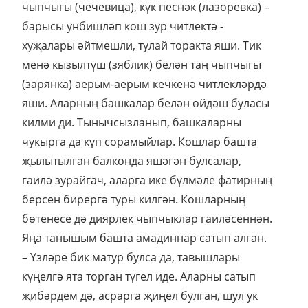
чыпчыгы (чечевица), күк песнәк (лазоревка) –
барысы унбишләп кош зур читлектә -
хуҗалары әйтмешли, тулай торакта яши. Тик
менә кызылтүш (зяблик) белән таң чыпчыгы
(зарянка) аерым-аерым кечкенә читлекләрдә
яши. Аларның башкалар белән өйдәш буласы
килми ди. Тынычсызланып, башкаларны
чукырга да күп сорамыйлар. Кошлар башта
җылытылган балконда яшәгән булсалар,
гаилә зурайгач, аларга ике бүлмәле фатирның
берсен бирергә туры килгән. Кошларның
бөтенесе дә диярлек чыпчыклар гаиләсеннән.
Яңа танышым башта амадиннар сатып алган.
– Үзләре бик матур булса да, тавышлары
күңелгә ята торган түгел иде. Аларны сатып
җибәрдем дә, асрарга җиңел булган, шул ук