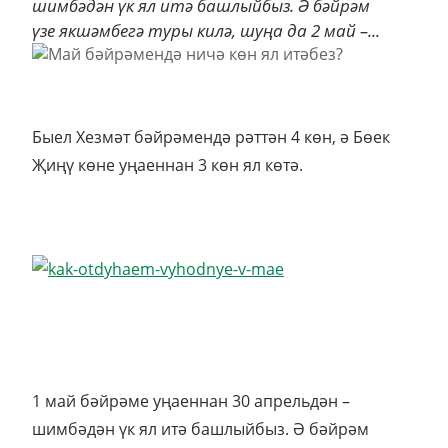
шимбәдән үк ял итә башлыйбыз. Ә бәйрәм
үзе якшәмбегә туры килә, шуңа да 2 май –...
Быел Хезмәт бәйрәмендә рәттән 4 көн, ә Бөек
Җиңү көне уңаеннан 3 көн ял көтә.
1 май бәйрәме уңаеннан 30 апрельдән –
шимбәдән үк ял итә башлыйбыз. Ә бәйрәм