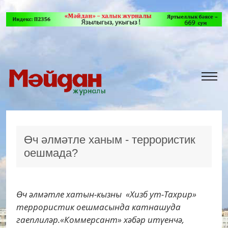
Өч әлмәтле ханым - террористик
оешмада?
Өч әлмәтле хатын-кызны «Хизб ут-Тахрир»
террористик оешмасында катнашуда
гаеплиләр.«Коммерсант» хәбәр итүенчә,