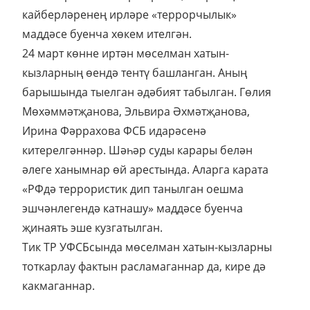
кайберләренең ирләре «террорчылык»
маддәсе буенча хөкем ителгән.
24 март көнне иртән мөселман хатын-
кызларның өендә тентү башланган. Аның
барышында тыелган әдәбият табылган. Гөлия
Мөхәммәтҗанова, Эльвира Әхмәтҗанова,
Ирина Фәррахова ФСБ идарәсенә
китерелгәннәр. Шәһәр суды карары белән
әлеге ханымнар өй арестында. Аларга карата
«РФдә террористик дип танылган оешма
эшчәнлегендә катнашу» маддәсе буенча
җинаять эше кузгатылган.
Тик ТР УФСБсында мөселман хатын-кызларны
тоткарлау фактын расламаганнар да, кире дә
какмаганнар.