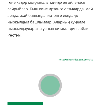
генә кадәр моңлана, ә миндә ел әйләнәсе
сайрыйлар. Кыш көне иртәнге алтыларда, май
аенда, җәй башында иртәнге икедә үк
чыркылдый башлыйлар. Аларның күңелле
чыркылдауларына уянып китәм, - дип сөйли
Рөстәм.
http://shahrikazan.com/tt