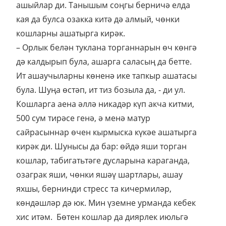
ашыйлар ди. Танышым соңгы берничә елда
кая да булса озакка китә дә алмый, чөнки
кошларны ашатырга кирәк.
– Орлык белән туклана торганнарын өч көнгә
дә калдырып була, ашарга саласың да бетте.
Ит ашаучыларны көненә ике тапкыр ашатасы
була. Шуңа өстәп, ит тиз бозыла да, - ди ул.
Кошларга аена әллә никадәр күп акча китми,
500 сум тирәсе генә, ә менә матур
сайрасыннар өчен кырмыска күкәе ашатырга
кирәк ди. Шунысы да бар: өйдә яши торган
кошлар, табигатьтәге дусларына караганда,
озаграк яши, чөнки яшәү шартлары, ашау
яхшы, бернинди стресс та кичермиләр,
көндәшләр дә юк. Мин үземне урманда кебек
хис итәм. Бөтен кошлар да диярлек июльгә