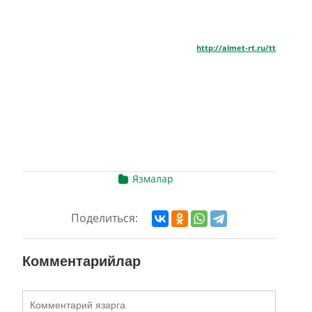
http://almet-rt.ru/tt
Язмалар
Поделиться:
Комментарийлар