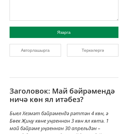
Язарга
Авторлашырга
Теркәлергә
Заголовок: Май бәйрәмендә
ничә көн ял итәбез?
Быел Хезмәт бәйрәмендә рәттән 4 көн, ә
Бөек Җиңү көне уңаеннан 3 көн ял көтә. 1
май бәйрәме уңаеннан 30 апрельдән –