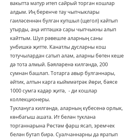
вакытта матур итеп сайрый торган кошлар
алдым. Иң беренче тау чыпчыклары
гаиләсеннән булган купшыл (щегол) кайтып
утырды, аңа иптәшкә сары чыпчыкны алып
кайттым. Шул рәвешле аларның саны
унбишкә җитте. Канатлы дусларны кош
тотучылардан сатып алам, аларны бөтен кеше
дә тота алмый. Бәяләренә килгәндә, 200
сумнан башлап. Тотарга авыр булганнары,
әйтик, алтын карга кыйммәтрәк йөри, бәясе
1000 сумга кадәр җитә, - ди кошлар
коллекционеры.
Туклануга килгәндә, аларның күбесенә орлык,
көнбагыш ашата. Ит белән туклана
торганнарына Рөстәм фарш ясап, эремчек
белән бутап бирә. Суалчаннарны да яратып