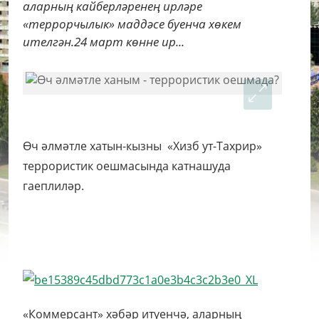
аларның кайберләренең ирләре
«террорчылык» маддәсе буенча хөкем
ителгән.24 март көнне ир...
Өч әлмәтле хатын-кызны «Хизб ут-Тахрир»
террористик оешмасында катнашуда
гаеплиләр.
«Коммерсант» хәбәр итүенчә, аларның