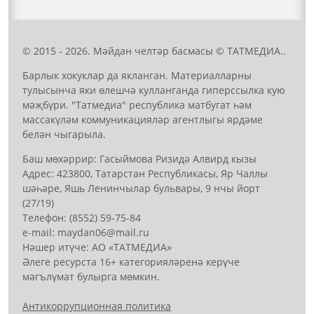
© 2015 - 2026. Мәйдан челтәр басмасы © ТАТМЕДИА..
Барлык хокуклар да якланган. Материалларны
тулысынча яки өлешчә кулланганда гиперссылка кую
мәҗбүри. "Татмедиа" республика матбугат һәм
массакүләм коммуникацияләр агентлыгы ярдәме
белән чыгарыла.
Баш мөхәррир: Гасыймова Ризидә Алвирд кызы
Адрес: 423800, Татарстан Республикасы, Яр Чаллы
шәһәре, Яшь Ленинчылар бульвары, 9 нчы йорт
(27/19)
Телефон: (8552) 59-75-84
е-mail: mауdаn06@mail.гu
Нәшер итүче: АО «ТАТМЕДИА»
Әлеге ресурста 16+ категорияләренә керүче
мәгълүмат булырга мөмкин.
Антикоррупционная политика