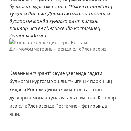
булмаган күргәзмә эшли. “Чыпчык-парк”ның
хуҗасы Рөстәм Динмөхәммәтов канатлы
дусларын монда кунакка алып килгән.
Кошлар исә ел әйләнәсендә Рөстәмнең
фатирында яш...
Казанның “Франт” сәүдә үзәгендә гадәти
булмаган күргәзмә эшли. “Чыпчык-парк”ның
хуҗасы Рөстәм Динмөхәммәтов канатлы
дусларын монда кунакка алып килгән. Кошлар
исә ел әйләнәсендә Рөстәмнең фатирында
яши.