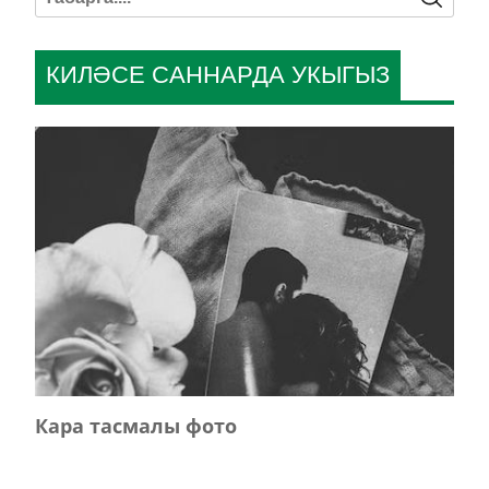
КИЛӘСЕ САННАРДА УКЫГЫЗ
Кара тасмалы фото