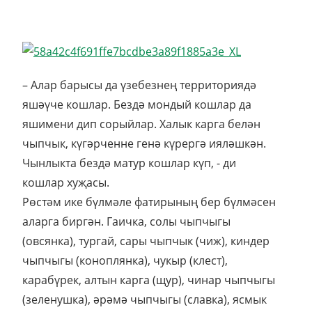
– Алар барысы да үзебезнең территориядә
яшәүче кошлар. Бездә мондый кошлар да
яшимени дип сорыйлар. Халык карга белән
чыпчык, күгәрченне генә күрергә ияләшкән.
Чынлыкта бездә матур кошлар күп, - ди
кошлар хуҗасы.
Рөстәм ике бүлмәле фатирының бер бүлмәсен
аларга биргән. Гаичка, солы чыпчыгы
(овсянка), тургай, сары чыпчык (чиж), киндер
чыпчыгы (коноплянка), чукыр (клест),
карабүрек, алтын карга (щур), чинар чыпчыгы
(зеленушка), әрәмә чыпчыгы (славка), ясмык