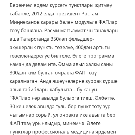
Беренчел ярдәм күрсәтү пунктлары җитмәү
сәбәпле, 2012 елда президент Рөстәм
Миңнеханов карары белән модульле ФАПлар
төзү башлана. Рәсми мәгълүмат чыганаклары
аша Татарстанда 350ләп фельдшер-
акушерлык пункты төзелүе, 400дән артыгы
төзекләндерелүе билгеле. Әлеге программа
һаман да дәвам итә. Әмма авыл халкы саны
300дән ким булган очракта ФАП төзү
каралмаган. Анда яшәүчеләрне зуррак күрше
авыл табиблары кабул итә – бу канун.
“ФАПлар һәр авылда булырга тиеш. Әлбәттә,
30 кешелек авылда тулы бер пункт тоту зур
чыгымнар сорый, ул очракта ике авылга бер
ФАП төзү урынлыдыр, минемчә. Әлеге
пунктлар профессиональ медицина ярдәмен