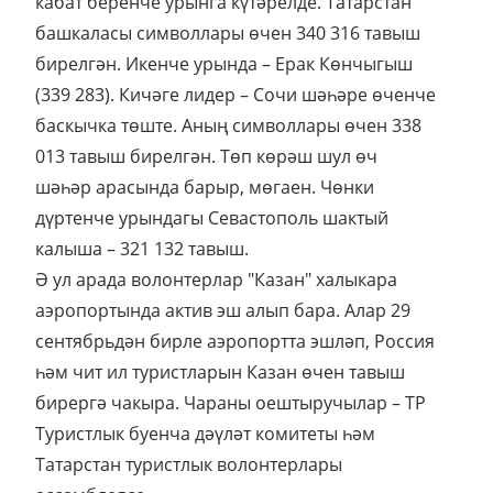
кабат беренче урынга күтәрелде. Татарстан
башкаласы символлары өчен 340 316 тавыш
бирелгән. Икенче урында – Ерак Көнчыгыш
(339 283). Кичәге лидер – Сочи шәһәре өченче
баскычка төште. Аның символлары өчен 338
013 тавыш бирелгән. Төп көрәш шул өч
шәһәр арасында барыр, мөгаен. Чөнки
дүртенче урындагы Севастополь шактый
калыша – 321 132 тавыш.
Ә ул арада волонтерлар "Казан" халыкара
аэропортында актив эш алып бара. Алар 29
сентябрьдән бирле аэропортта эшләп, Россия
һәм чит ил туристларын Казан өчен тавыш
бирергә чакыра. Чараны оештыручылар – ТР
Туристлык буенча дәүләт комитеты һәм
Татарстан туристлык волонтерлары