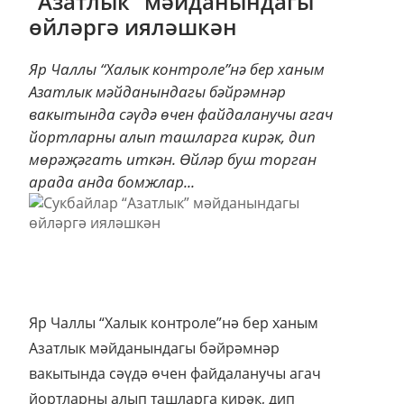
“Азатлык” мәйданындагы
өйләргә ияләшкән
Яр Чаллы “Халык контроле”нә бер ханым
Азатлык мәйданындагы бәйрәмнәр
вакытында сәүдә өчен файдаланучы агач
йортларны алып ташларга кирәк, дип
мөрәҗәгать иткән. Өйләр буш торган
арада анда бомжлар...
Яр Чаллы “Халык контроле”нә бер ханым
Азатлык мәйданындагы бәйрәмнәр
вакытында сәүдә өчен файдаланучы агач
йортларны алып ташларга кирәк, дип