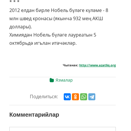
* * *
2012 елдан бирле Нобель бүләге күләме - 8
млн швед кронасы (якынча 932 мең АКШ
доллары).
Химиядән Нобель бүләге лауреатын 5
октябрьдә игълан итәчәкләр.
Чыганак:
http://www.azatliq.org
Язмалар
Поделиться:
Комментарийлар