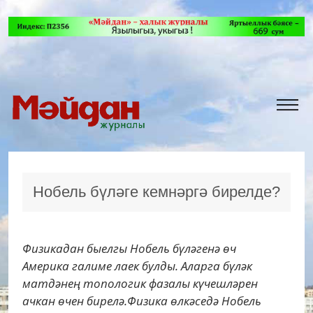
Нобель бүләге кемнәргә бирелде?
Физикадан быелгы Нобель бүләгенә өч
Америка галиме лаек булды. Аларга бүләк
матдәнең топологик фазалы күчешләрен
ачкан өчен бирелә.Физика өлкәседә Нобель