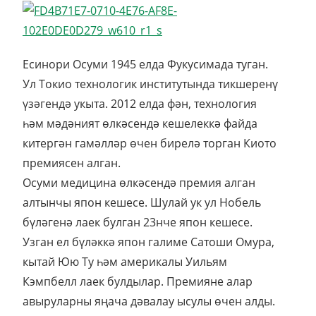
Есинори Осуми 1945 елда Фукусимада туган.
Ул Токио технологик институтында тикшеренү
үзәгендә укыта. 2012 елда фән, технология
һәм мәдәният өлкәсендә кешелеккә файда
китергән гамәлләр өчен бирелә торган Киото
премиясен алган.
Осуми медицина өлкәсендә премия алган
алтынчы япон кешесе. Шулай ук ул Нобель
бүләгенә лаек булган 23нче япон кешесе.
Узган ел бүләккә япон галиме Сатоши Омура,
кытай Юю Ту һәм америкалы Уильям
Кэмпбелл лаек булдылар. Премияне алар
авыруларны яңача дәвалау ысулы өчен алды.