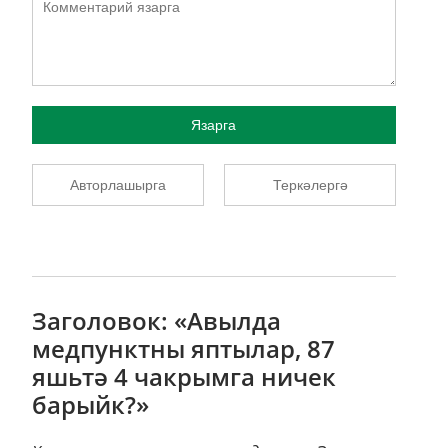
Язарга
Авторлашырга
Теркәлергә
Заголовок: «Авылда
медпунктны яптылар, 87
яшьтә 4 чакрымга ничек
барыйк?»