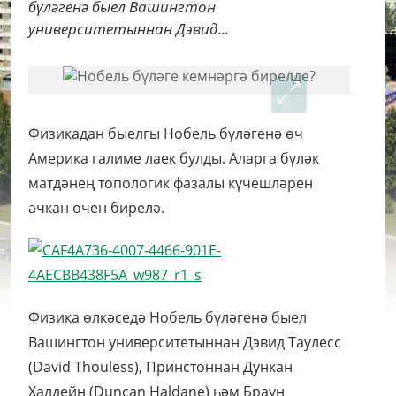
бүләгенә быел Вашингтон
университетыннан Дэвид...
Физикадан быелгы Нобель бүләгенә өч
Америка галиме лаек булды. Аларга бүләк
матдәнең топологик фазалы күчешләрен
ачкан өчен бирелә.
Физика өлкәседә Нобель бүләгенә быел
Вашингтон университетыннан Дэвид Таулесс
(David Thouless), Принстоннан Дункан
Халдейн (Duncan Haldane) һәм Браун