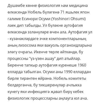
Дүшәмбе көнне физиология һәм медицина
өлкәсендә Нобель бүләгенә 71 яшьлек япон
галиме Есинори Осуми (Yoshinori Ohsumi)
лаек дип табылды. Ул бүләкне аутофагия
өлкәсендә эзләнүләре өчен ала. Аутофагия ул
- күзәнәкләрдәге эчке компонентларының
аның лизосома яки вакуоль органоидларына
эләгү очрагы. Икенче төрле әйткәндә, бу
процессны "үз-үзен ашау" дип атыйлар.
Беренче тапкыр аутофагия күренеше 1960
елларда табылган. Осуми аны 1990 еллардан
бирле тирәнтен өйрәнә. Нобель комитеты
белдергәнчә, бу тикшеренүләр ачлыкка
күнегү яки инфекциягә җавап бирү кебек
физиологик процессларны аңлауга юл ача.