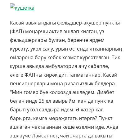
Касай авылындагы фельдшер-акушер пункты
(ФАП) моңарчы актив эшләп килгән, үз
фельдшерлары булган, беренче ярдәм
күрсәтү, укол салу, урын өстендә ятканнарның
өйләренә бару кебек хезмәт күрсәтелгән. Тик
күрше авылда амбулатория ачу сәбәпле,
әлеге ФАПны кирәк дип тапмаганнар. Касай
пенсионерлары моңа ризасызлык белдерә.
“Мин гомер буе колхозда эшләдем. Диабет
белән инде 25 ел авырыйм, көн дә пунктка
барып укол салдыра идем. Ә хәзер кая
барырга, кемгә мөрәҗәгать итәргә? Пункт
эшләгән чакта аннан кеше өзелми иде. Анда
эшләүче Ләйсәннең чәй эчәргә дә вакыты