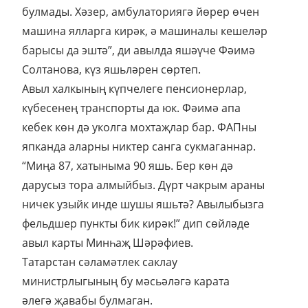
булмады. Хәзер, амбулаториягә йөрер өчен
машина ялларга кирәк, ә машиналы кешеләр
барысы да эштә”, ди авылда яшәүче Фәимә
Солтанова, күз яшьләрен сөртеп.
Авыл халкының күпчелеге пенсионерлар,
күбесенең транспорты да юк. Фәимә апа
кебек көн дә уколга мохтаҗлар бар. ФАПны
япканда аларны никтер санга сукмаганнар.
“Миңа 87, хатыныма 90 яшь. Бер көн дә
дарусыз тора алмыйбыз. Дүрт чакрым араны
ничек узыйк инде шушы яшьтә? Авылыбызга
фельдшер пункты бик кирәк!” дип сөйләде
авыл карты Минһаҗ Шәрәфиев.
Татарстан сәламәтлек саклау
министрлыгының бу мәсьәләгә карата
әлегә җавабы булмаган.