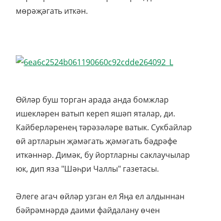
мөрәҗәгать иткән.
Өйләр буш торган арада анда бомжлар
ишекләрен ватып кереп яшәп яталар, ди.
Кайберләренең тәрәзәләре ватык. Сукбайлар
өй артларын җәмәгать җәмәгать бәдрәфе
иткәннәр. Димәк, бу йортларны саклаучылар
юк, дип яза "Шәһри Чаллы" газетасы.
Әлеге агач өйләр узган ел Яңа ел алдыннан
бәйрәмнәрдә даими файдалану өчен