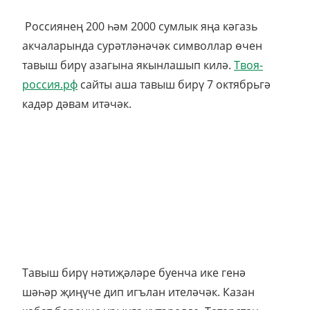
Россиянең 200 һәм 2000 сумлык яңа кәгазь
акчаларында сурәтләнәчәк символлар өчен
тавыш бирү азагына якынлашып килә.
Твоя-
россия.рф
сайты аша тавыш бирү 7 октябрьгә
кадәр дәвам итәчәк.
Тавыш бирү нәтиҗәләре буенча ике генә
шәһәр җиңүче дип игълан ителәчәк. Казан