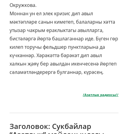
Окружкова.
Моннан ун ел элек кризис дип авыл
мәктәпләре санын киметеп, балаларны хәтта
утызар чакрым ераклыктагы авылларга,
бистәләргә йөртә башлаганнар иде. Бүген гөр
килеп торучы фельдшер пунктларына да
күчкәннәр. Хәрәкәттә бәрәкәт дип авыл
халкын җәяү бер авылдан икенчесенә йөртеп
сәламәтләндерергә булганнар, күрәсең.
/Азатлык радиосы//
Заголовок: Сукбайлар