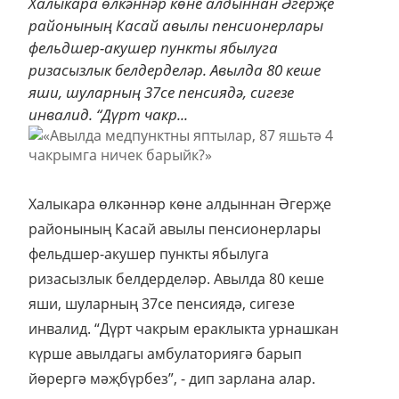
Халыкара өлкәннәр көне алдыннан Әгерҗе
районының Касай авылы пенсионерлары
фельдшер-акушер пункты ябылуга
ризасызлык белдерделәр. Авылда 80 кеше
яши, шуларның 37се пенсиядә, сигезе
инвалид. “Дүрт чакр...
Халыкара өлкәннәр көне алдыннан Әгерҗе
районының Касай авылы пенсионерлары
фельдшер-акушер пункты ябылуга
ризасызлык белдерделәр. Авылда 80 кеше
яши, шуларның 37се пенсиядә, сигезе
инвалид. “Дүрт чакрым ераклыкта урнашкан
күрше авылдагы амбулаториягә барып
йөрергә мәҗбүрбез”, - дип зарлана алар.