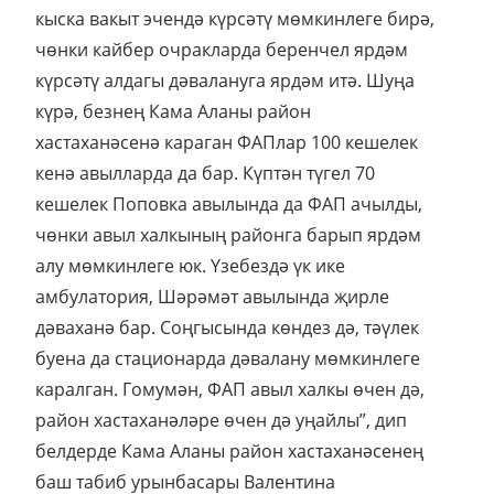
кыска вакыт эчендә күрсәтү мөмкинлеге бирә,
чөнки кайбер очракларда беренчел ярдәм
күрсәтү алдагы дәвалануга ярдәм итә. Шуңа
күрә, безнең Кама Аланы район
хастаханәсенә караган ФАПлар 100 кешелек
кенә авылларда да бар. Күптән түгел 70
кешелек Поповка авылында да ФАП ачылды,
чөнки авыл халкының районга барып ярдәм
алу мөмкинлеге юк. Үзебездә үк ике
амбулатория, Шәрәмәт авылында җирле
дәваханә бар. Соңгысында көндез дә, тәүлек
буена да стационарда дәвалану мөмкинлеге
каралган. Гомумән, ФАП авыл халкы өчен дә,
район хастаханәләре өчен дә уңайлы”, дип
белдерде Кама Аланы район хастаханәсенең
баш табиб урынбасары Валентина