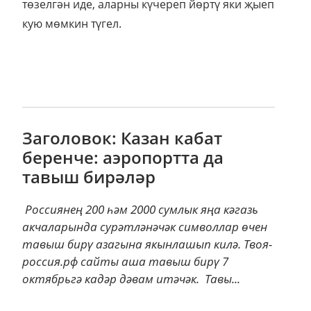
төзелгән иде, аларны күчереп йөртү яки җыеп
кую мөмкин түгел.
Заголовок: Казан кабат
беренче: аэропортта да
тавыш бирәләр
Россиянең 200 һәм 2000 сумлык яңа кәгазь
акчаларында сурәтләнәчәк символлар өчен
тавыш бирү азагына якынлашып килә. Твоя-
россия.рф сайты аша тавыш бирү 7
октябрьгә кадәр дәвам итәчәк. Тавы...