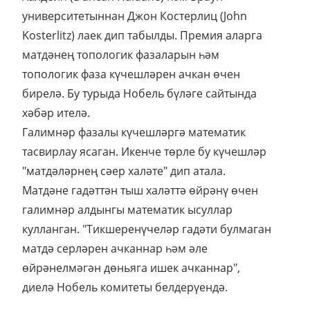
университетыннан Джон Костерлиц (John
Kosterlitz) лаек дип табылды. Премия аларга
матдәнең топологик фазаларын һәм
топологик фаза күчешләрен ачкан өчен
бирелә. Бу турыда Нобель бүләге сайтында
хәбәр ителә.
Галимнәр фазалы күчешләргә математик
тасвирлау ясаган. Икенче төрле бу күчешләр
"матдәләрнең сәер халәте" дип атала.
Матдәне гадәттән тыш халәттә өйрәнү өчен
галимнәр алдынгы математик ысуллар
кулланган. "Тикшеренүчеләр гадәти булмаган
матдә серләрен ачканнар һәм әле
өйрәнелмәгән дөньяга ишек ачканнар",
диелә Нобель комитеты белдерүендә.