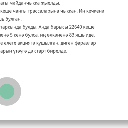
дагы мәйданчыкка җыелды.
 кеше чаңгы трассаларына чыккан. Иң кечкенә
шь булган.
паркында булды. Анда барысы 22640 кеше
нә 5 кенә булса, иң өлкәненә 83 яшь иде.
е әлеге акциягә кушылган, дигән фаразлар
рын үтәүгә дә старт бирелде.