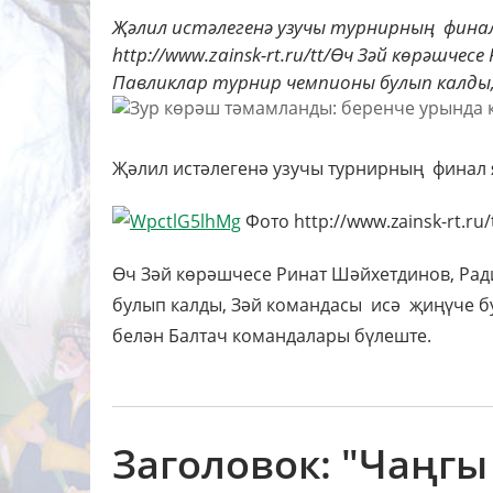
Җәлил истәлегенә узучы турнирның фин
http://www.zainsk-rt.ru/tt/Өч Зәй көрәшче
Павликлар турнир чемпионы булып калды, 
Җәлил истәлегенә узучы турнирның финал
Фото http://www.zainsk-rt.ru/
Өч Зәй көрәшчесе Ринат Шәйхетдинов, Рад
булып калды, Зәй командасы исә җиңүче б
белән Балтач командалары бүлеште.
Заголовок: "Чаңгы