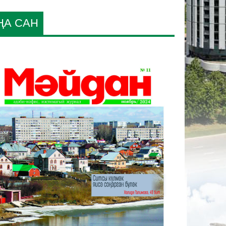
ҢА САН