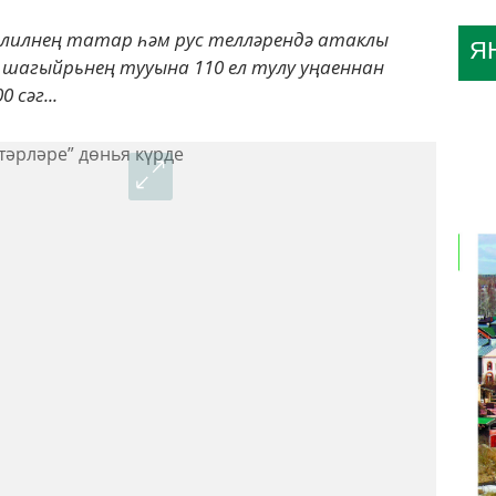
илнең татар һәм рус телләрендә атаклы
Я
 шагыйрьнең тууына 110 ел тулу уңаеннан
 сәг...