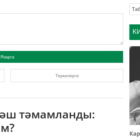
К
Язарга
Теркәлергә
рәш тәмамланды:
ем?
Кар