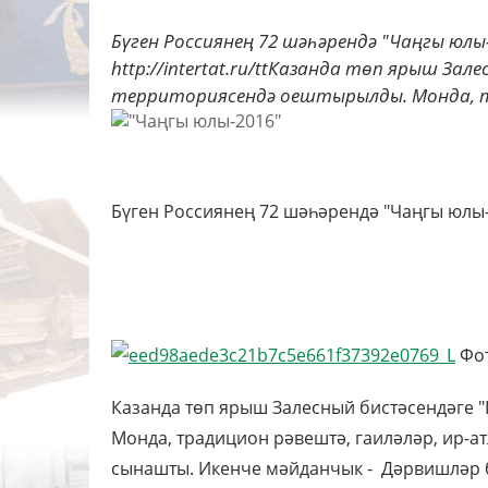
Бүген Россиянең 72 шәһәрендә "Чаңгы юл
http://intertat.ru/ttКазанда төп ярыш За
территориясендә оештырылды. Монда, тр
Бүген Россиянең 72 шәһәрендә "Чаңгы юлы
Фото
Казанда төп ярыш Залесный бистәсендәге 
Монда, традицион рәвештә, гаиләләр, ир-ат
сынашты. Икенче мәйданчык - Дәрвишләр б