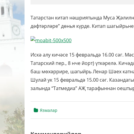
Татарстан китап нәшриятында Муса Җәлилне
дәфтәрләре” дөнья күрде. Китап шагыйрьнең
Искә алу кичәсе 15 февральдә 16.00 сәг. М
Татарский пер., 8 нче йорт) үткәрелә. Кич
баш мөхәррире, шагыйрь Ленар Шәех катн
Шулай ук 15 февральдә 15.00 сәг. Казандаг
залында “Татмедиа” АҖ тарафыннан оештыр
Язмалар