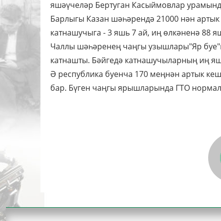
яшәүчеләр Бертуган Касыймовлар урамын
Барлыгы Казан шәһәрендә 21000 нән артык
катнашучыга - 3 яшь 7 ай, иң өлкәненә 88 я
Чаллы шәһәренең чаңгы узышлары"Яр буе"
катнашты. Бәйгедә катнашучыларның иң яше
Ә республика буенча 170 меңнән артык кеш
бар. Бүген чаңгы ярышларында ГТО нормала