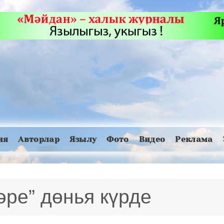
ия
Авторлар
Язылу
Фото
Видео
Реклама
ре” дөнья күрде