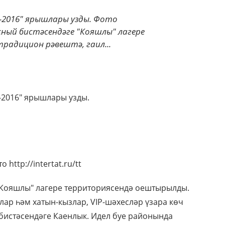
ы-2016" ярышлары узды. Фото
лесный бистәсендәге "Кояшлы" лагере
адицион рәвештә, гаил...
-2016" ярышлары узды.
 http://intertat.ru/tt
"Кояшлы" лагере территориясендә оештырылды.
лар һәм хатын-кызлар, VIP-шәхесләр үзара көч
истәсендәге Каенлык. Идел буе районында