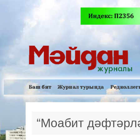
Баш бит
Журнал турында
Редколлег
“Моабит дәфтәрлә