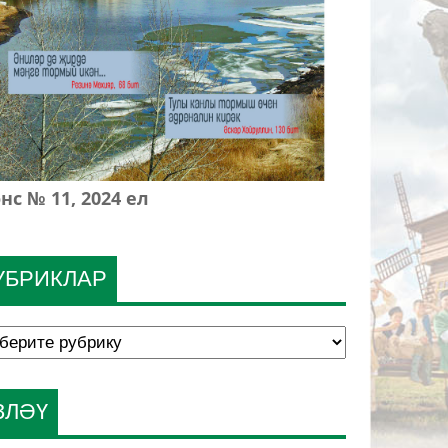
нс № 11, 2024 ел
УБРИКЛАР
ЗЛӘҮ