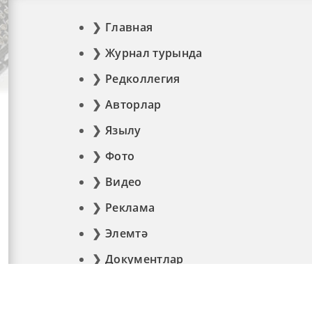
Главная
Журнал турында
Редколлегия
Авторлар
Язылу
Фото
Видео
Реклама
Элемтә
Документлар