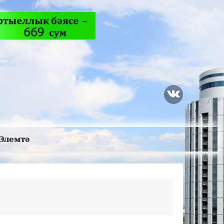
Элемтә