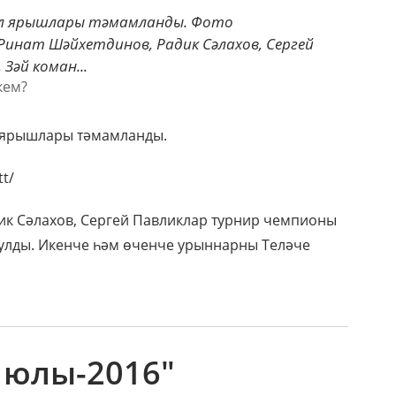
ал ярышлары тәмамланды. Фото
се Ринат Шәйхетдинов, Радик Сәлахов, Сергей
Зәй коман...
 ярышлары тәмамланды.
tt/
ик Сәлахов, Сергей Павликлар турнир чемпионы
улды. Икенче һәм өченче урыннарны Теләче
 юлы-2016"