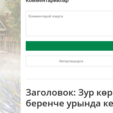
Комментарийлар
Авторлашырга
Заголовок: Зур кө
беренче урында к