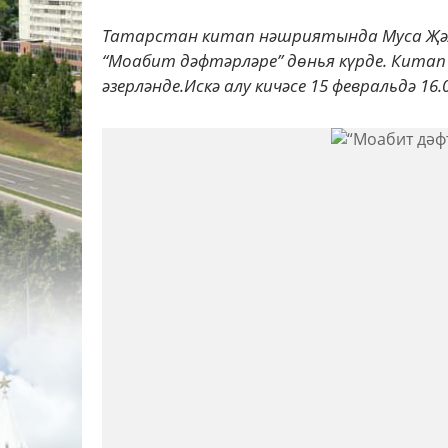
Татарстан китап нәшриятында Муса Җәл
“Моабит дәфтәрләре” дөнья күрде. Китап
әзерләнде.Искә алу кичәсе 15 февральдә 16.00