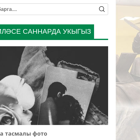
ИЛӘСЕ САННАРДА УКЫГЫЗ
а тасмалы фото