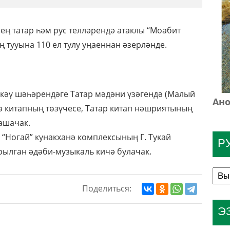
ң татар һәм рус телләрендә атаклы “Моабит
 тууына 110 ел тулу уңаеннан әзерләнде.
әскәү шәһәрендәге Татар мәдәни үзәгендә (Малый
Ано
әдә китапның төзүчесе, Татар китап нәшриятының
ашачак.
ы “Ногай” кунакханә комплексының Г. Тукай
Р
ылган әдәби-музыкаль кичә булачак.
Поделиться:
Э