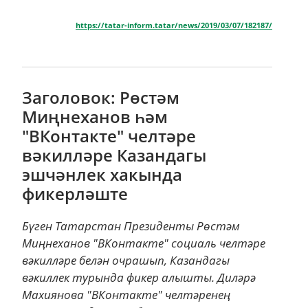
https://tatar-inform.tatar/news/2019/03/07/182187/
Заголовок: Рөстәм
Миңнеханов һәм
"ВКонтакте" челтәре
вәкилләре Казандагы
эшчәнлек хакында
фикерләште
Бүген Татарстан Президенты Рөстәм
Миңнеханов "ВКонтакте" социаль челтәре
вәкилләре белән очрашып, Казандагы
вәкиллек турында фикер алышты. Диләрә
Махиянова "ВКонтакте" челтәренең