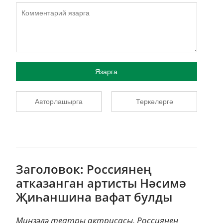
Язарга
Авторлашырга
Теркәлергә
Заголовок: Россиянең
атказанган артисты Нәсимә
Җиһаншина вафат булды
Минзәлә театры актрисасы, Россиянең