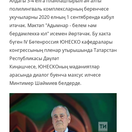
Алдагы 3-4 елга планлаштырылган алты
полилингваль комплексларның беренчесе
укучыларны 2020 елның 1 сентябрендә кабул
итәчәк. Мәктәп "Адымнар - белем һәм
бердәмлеккә юл" исемен йөртәчәк. Бу хакта
бүген IV Бөтенроссия ЮНЕСКО кафедралары
конгрессының пленар утырышында Татарстан
Республикасы Дәүләт
Киңәшчесе, ЮНЕСКОның мәдәниятләр
арасында диалог буенча махсус илчесе
Минтимер Шәймиев белдерде.