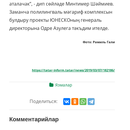
аталачак”, - дип сөйләде Минтимер Шәймиев.
Заманча полилингваль мәгариф комплексын
булдыру проекты ЮНЕСКОның генераль
директорына Одре Азулега тәкъдим ителде.
Фото: Рамиль Гали
https://tatar-inform.tatar/news/2019/03/07/182186/
Язмалар
Поделиться:
Комментарийлар