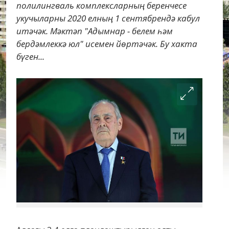
полилингваль комплексларның беренчесе
укучыларны 2020 елның 1 сентябрендә кабул
итәчәк. Мәктәп "Адымнар - белем һәм
бердәмлеккә юл" исемен йөртәчәк. Бу хакта
бүген...