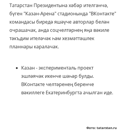
Татарстан Президентына хәбәр ителгәнчә,
бүген "Казан-Арена" стадионында "ВКонтакте"
командасы биредә яшәүче авторлар белән
очрашачак, анда соцчелтәрнең яңа вәкиле
тәкъдим ителәчәк һәм хезмәттәшлек
планнары каралачак.
Казан - эксперименталь проект
эшләячәк икенче шәһәр булды.
ВКонтакте челтәренең беренче
вәкиллеге Екатеринбургта ачылган иде.
Фото: tatarstan.ru