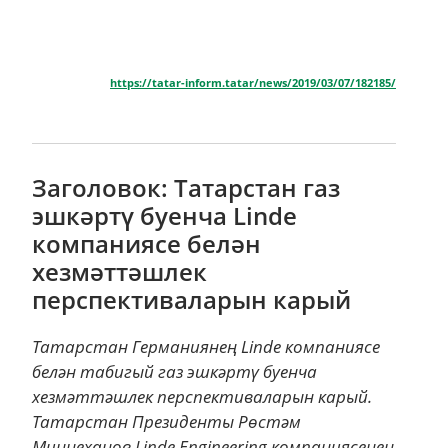
https://tatar-inform.tatar/news/2019/03/07/182185/
Заголовок: Татарстан газ
эшкәртү буенча Linde
компаниясе белән
хезмәттәшлек
перспективаларын карый
Татарстан Германиянең Linde компаниясе
белән табигый газ эшкәртү буенча
хезмәттәшлек перспективаларын карый.
Татарстан Президенты Рөстәм
Миңнеханов Linde Engineering компаниясенең