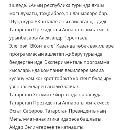
эшләде. «Аның республика турында яхшы
мәгълүматы, тәҗрибәсе, эшләнмәләре бар.
Шуңа күрә ВКонтакте аны сайлаган», - диде
Татарстан Президенты Аппараты җитәкчесе
урынбасары Александр Терентьев.
Элегрәк "ВКонтакте" Казанда төбәк вәкилләре
программасын эшләтеп җибәрү турында
белдергән иде. Эксперименталь программа
кысаларында компания вәкилләре медиа
кулану һәм конкрет төбәктә контент булдыру
үзенчәлекләрен анализлаячак.
Татарстан Хөкүмәте йортында очрашуда
Татарстан Президенты Аппараты җитәкчесе
Әсгат Сәфәров, Татарстан Президентының
Мәгълүмат-аналитика идарәсе башлыгы
Айдар Сәлимгәрәев тә катнашты.