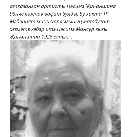
атказанган артисты Нәсимә Җиһаншина
93нче яшендә вафат булды. Бу хакта ТР
Мәдәният министрлыгының матбугат
хезмәте хәбәр итә.Нәсимә Мансур кызы
Җиһаншина 1926 елның...