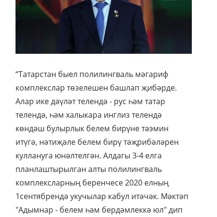
“Татарстан быел полилингваль мәгариф
комплекслар төзелешен башлап җибәрде.
Алар ике дәүләт телендә - рус һәм татар
телендә, һәм халыкара инглиз телендә
көндәш булырлык белем бирүне тәэмин
итүгә, нәтиҗәле белем бирү тәҗрибәләрен
куллануга юнәлтелгән. Алдагы 3-4 елга
планлаштырылган алты полилингваль
комплексларның беренчесе 2020 елның
1сентябрендә укучылар кабул итәчәк. Мәктәп
"Адымнар - белем һәм бердәмлеккә юл" дип