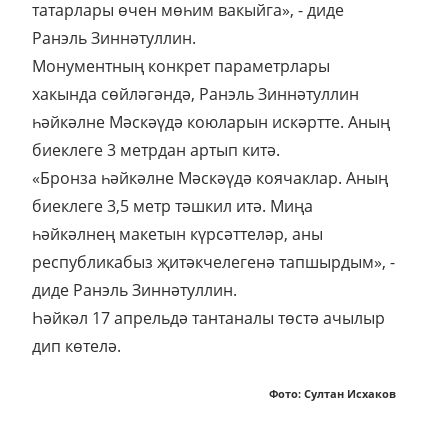
татарлары өчен мөһим вакыйга», - диде
Ранэль Зиннәтуллин.
Монументның конкрет параметрлары
хакында сөйләгәндә, Ранэль Зиннәтуллин
һәйкәлне Мәскәүдә коюларын искәртте. Аның
биеклеге 3 метрдан артып китә.
«Бронза һәйкәлне Мәскәүдә коячаклар. Аның
биеклеге 3,5 метр тәшкил итә. Миңа
һәйкәлнең макетын күрсәттеләр, аны
республикабыз җитәкчелегенә тапшырдым», -
диде Ранэль Зиннәтуллин.
Һәйкәл 17 апрельдә тантаналы төстә ачылыр
дип көтелә.
Фото: Султан Исхаков