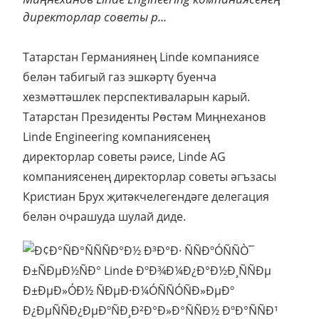
директорлар советы р...
Татарстан Германиянең Linde компаниясе
белән табигый газ эшкәртү буенча
хезмәттәшлек перспективаларын карый.
Татарстан Президенты Рөстәм Миңнеханов
Linde Engineering компаниясенең
директорлар советы рәисе, Linde AG
компаниясенең директорлар советы әгъзасы
Кристиан Брух җитәкчелегендәге делегация
белән очрашуда шулай диде.