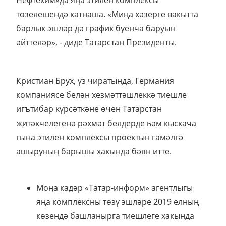
төзелешендә катнаша. «Миңа хәзерге вакытта
барлык эшләр дә график буенча баруын
әйттеләр», - диде Татарстан Президенты.
Кристиан Брух, үз чиратында, Германия
компаниясе белән хезмәттәшлеккә тиешле
игътибар күрсәткәне өчен Татарстан
җитәкчелегенә рәхмәт белдерде һәм кыскача
гына этилен комплексы проектын гамәлгә
ашыруның барышы хакында бәян итте.
Моңа кадәр «Татар-информ» агентлыгы
яңа комплексны төзү эшләре 2019 елның
көзендә башланырга тиешлеге хакында