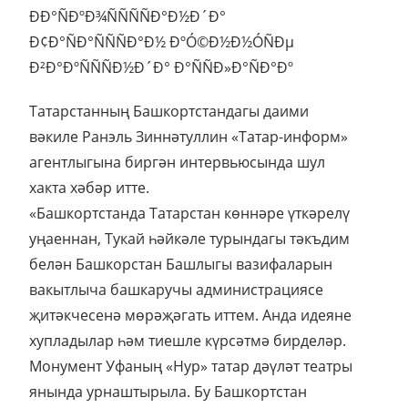
Татарстанның Башкортстандагы даими
вәкиле Ранэль Зиннәтуллин «Татар-информ»
агентлыгына биргән интервьюсында шул
хакта хәбәр итте.
«Башкортстанда Татарстан көннәре үткәрелү
уңаеннан, Тукай һәйкәле турындагы тәкъдим
белән Башкорстан Башлыгы вазифаларын
вакытлыча башкаручы администрациясе
җитәкчесенә мөрәҗәгать иттем. Анда идеяне
хупладылар һәм тиешле күрсәтмә бирделәр.
Монумент Уфаның «Нур» татар дәүләт театры
янында урнаштырыла. Бу Башкортстан