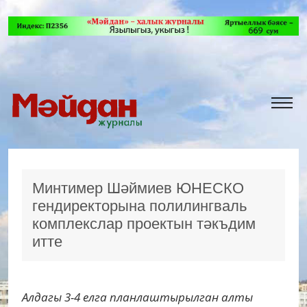
Минтимер Шәймиев ЮНЕСКО
гендиректорына полилингваль
комплекслар проектын тәкъдим
итте
Алдагы 3-4 елга планлаштырылган алты