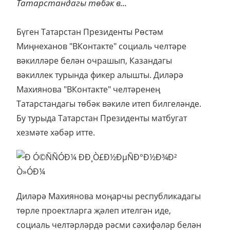
Татарстандагы төбәк в...
Бүген Татарстан Президенты Рөстәм
Миңнеханов "ВКонтакте" социаль челтәре
вәкилләре белән очрашып, Казандагы
вәкиллек турында фикер алышты. Диләрә
Махиянова "ВКонтакте" челтәренең
Татарстандагы төбәк вәкиле итеп билгеләнде.
Бу турыда Татарстан Президенты матбугат
хезмәте хәбәр итте.
Диләрә Махиянова моңарчы республикадагы
төрле проектларга җәлеп ителгән иде,
социаль челтәрләрдә рәсми сәхифәләр белән