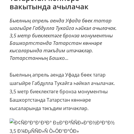
вакытында ачылачак
Быелның апрель аенда Уфада бөек татар
шагыйре Габдулла Тукайга һәйкәл ачылачак.
3,5 метр биеклектәге бронза монументны
Башкортстанда Татарстан көннәре
кысаларында тәкъдим итәчәкләр.
Татарстанның Башко...
Быелның апрель аенда Уфада бөек татар
шагыйре Габдулла Тукайга һәйкәл ачылачак.
3,5 метр биеклектәге бронза монументны
Башкортстанда Татарстан көннәре
кысаларында тәкъдим итәчәкләр.