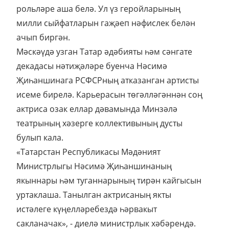
рольләре аша белә. Ул үз геройларының
милли сыйфатларын гаҗәеп нәфислек белән
ачып биргән.
Мәскәүдә узган Татар әдәбияты һәм сәнгате
декадасы нәтиҗәләре буенча Нәсимә
Җиһаншинага РСФСРның атказанган артисты
исеме бирелә. Карьерасын төгәлләгәннән соң
актриса озак еллар дәвамында Минзәлә
театрының хәзерге коллективының дусты
булып кала.
«Татарстан Республикасы Мәдәният
Министрлыгы Нәсимә Җиһаншинаның
якыннары һәм туганнарының тирән кайгысын
уртаклаша. Танылган актрисаның якты
истәлеге күңелләребездә һәрвакыт
сакланачак», - диелә министрлык хәбәрендә.