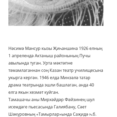
Нәсимә Мансур кызы Җиһаншина 1926 елның
1 апрелендә Актаныш районының Пучы
авылында туган. Урта мәктәпне
тәмамлаганнан соң Казан театр училищесына
укырга кергән. 1946 елда Минзәлә татар
драма театрында эшли башлаган, анда 40
елга якын хезмәт куйган.
Тамашачы аны Мирхәйдәр Фәйзинең шул
исемдәге пьесасында Галиябану, Сәет
Шәкүровның «Тамырлар»ында Саҗидә һ.б.