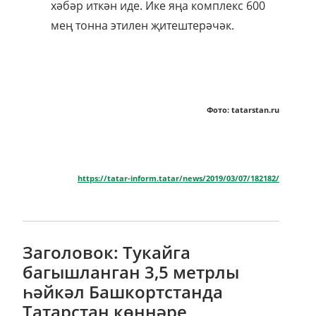
хәбәр иткән иде. Ике яңа комплекс 600
мең тонна этилен җитештерәчәк.
Фото: tatarstan.ru
https://tatar-inform.tatar/news/2019/03/07/182182/
Заголовок: Тукайга
багышланган 3,5 метрлы
һәйкәл Башкортстанда
Татарстан көннәре