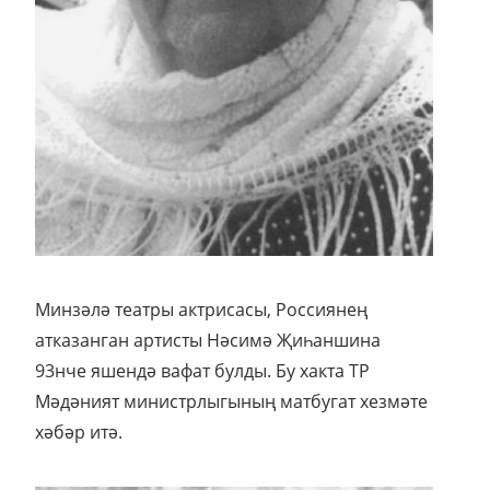
Минзәлә театры актрисасы, Россиянең
атказанган артисты Нәсимә Җиһаншина
93нче яшендә вафат булды. Бу хакта ТР
Мәдәният министрлыгының матбугат хезмәте
хәбәр итә.