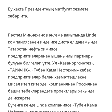
Бу хакта Президентның матбугат хезмәте
хәбәр итә.
Рөстәм Миңнеханов әңгәмә вакытында Linde
компаниясенең инде ике дистә ел дәвамында
Татарстан нефть химиясе
предприятиеләренең ышанычлы партнеры
булуын билгеләп үтте. Ул «Казаноргсинтез»,
«ТАИФ-НК», «Түбән Кама Нефтехим» кебек
предприятиеләр белән хезмәттәшлекне
мисал итеп китерде, компаниянең Россиянең
башка төбәкләрендәге проектлары хакында
да искәртте.
Бүгенге көндә Linde компаниясе «Түбән Кама
Нефтехим»да яңа этилен комплексы