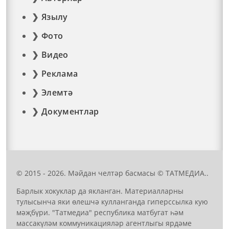
Язылу
Фото
Видео
Реклама
Элемтә
Документлар
© 2015 - 2026. Мәйдан челтәр басмасы © ТАТМЕДИА..
Барлык хокуклар да якланган. Материалларны
тулысынча яки өлешчә кулланганда гиперссылка кую
мәҗбүри. "Татмедиа" республика матбугат һәм
массакүләм коммуникацияләр агентлыгы ярдәме