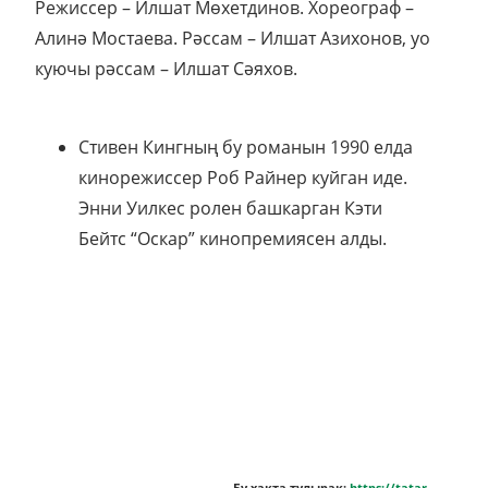
Режиссер – Илшат Мөхетдинов. Хореограф –
Алинә Мостаева. Рәссам – Илшат Азихонов, уо
куючы рәссам – Илшат Сәяхов.
Стивен Кингның бу романын 1990 елда
кинорежиссер Роб Райнер куйган иде.
Энни Уилкес ролен башкарган Кэти
Бейтс “Оскар” кинопремиясен алды.