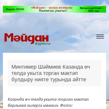
Минтимер Шәймиев Казанда өч
телдә укыта торган мәктәп
булдыру нияте турында әйтте
Казанда өч телдә укыта торган мәктәп
барлыкка килергә мөмкин. Фото: