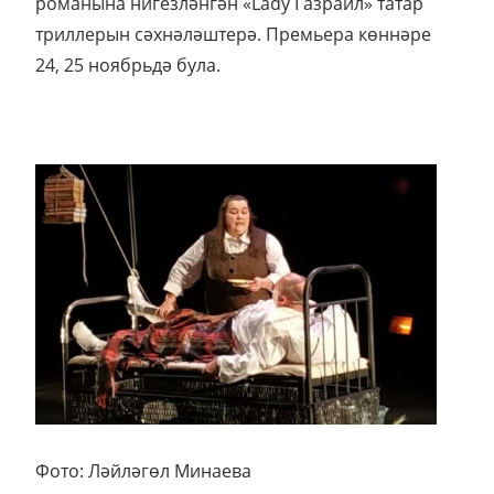
романына нигезләнгән «Lady Газраил» татар
триллерын сәхнәләштерә. Премьера көннәре
24, 25 ноябрьдә була.
Фото: Ләйләгөл Минаева