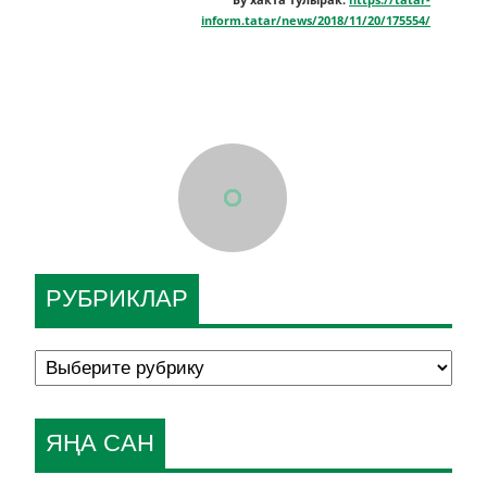
Бу хакта тулырак:
https://tatar-
inform.tatar/news/2018/11/20/175554/
РУБРИКЛАР
ЯҢА САН