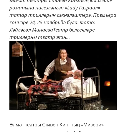
Әлмәт театры Стивен Кингның «Мизери»
романына нигезләнгән «Lady Газраил»
татар триллерын сәхнәләштерә. Премьера
көннәре 24, 25 ноябрьдә була. Фото:
Ләйләгөл МинаеваТеатр белгечләре
триллерны театр жан...
Әлмәт театры Стивен Кингның «Мизери»