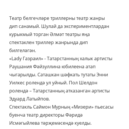
Театр белгечләре триллерны театр жанры
дип санамый. Шулай да экспериментлардан
курыкмый торган Әлмәт театры яңа
спектаклен триллер жанрында дип
билгеләгән.
«Lady Газраил» - Татарстанның халык артисты
Раушания Фәйзуллина юбилеена атап
чыгарылды. Саташкан шәфкать тутаты Энни
Уилкес ролендә ул уйный. Пол Шелдон
ролендә – Татарстанның атказанган артисты
Эдуард Латыйпов.
Спектакль Саймон Мурның «Мизери» пьесасы
буенча театр директоры Фәридә
Исмәгыйлева тәрҗемәсендә куелды.