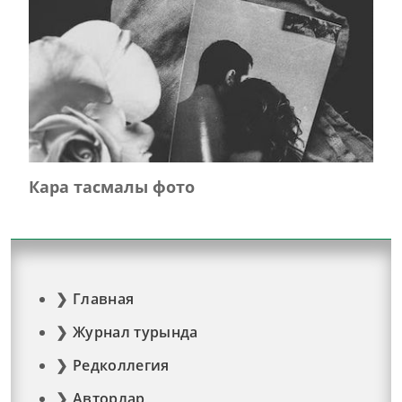
Кара тасмалы фото
Главная
Журнал турында
Редколлегия
Авторлар