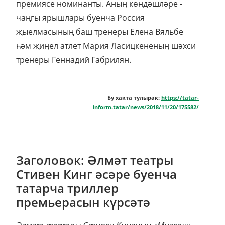
премиясе номинанты. Аның көндәшләре -
чаңгы ярышлары буенча Россия
җыелмасының баш тренеры Елена Вяльбе
һәм җиңел атлет Мария Ласицкененың шәхси
тренеры Геннадий Габрилян.
Бу хакта тулырак:
https://tatar-
inform.tatar/news/2018/11/20/175582/
Заголовок: Әлмәт театры
Стивен Кинг әсәре буенча
татарча триллер
премьерасын күрсәтә