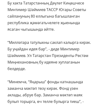
Бу хакта Татарстанның Дәүләт Киңәшчесе
Минтимер Шәймиев ТАССР Югары Советы
сайлануның 80 еллыгына багышланган
республика җәмәгатьчелеге җыенында
ясаган чыгышында әйтте.
“Милләтара татулыкны саклап калырга кирәк.
Бу уңайдан идея бар”, - диде Минтимер
Шәймиев. Ул Татарстан Президенты Рөстәм
Миңнехановның бу идеяне хуплаганын
белдерде.
“Минемчә, “Яңарыш” фонды катнашында
заманча мәктәп төзү кирәк. Фонд үзен
аклады, абруе бар. Заманча мәктәп маяк
булып торырга, өч телле булырга тиеш”, -