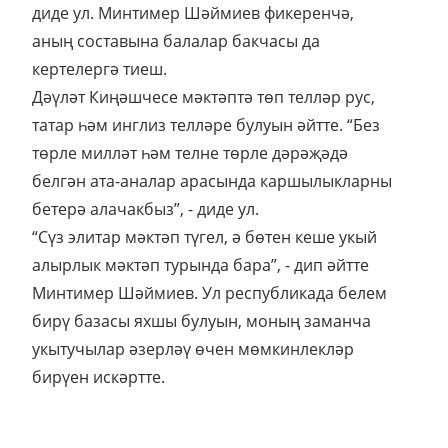
диде ул. Минтимер Шәймиев фикеренчә,
аның составына балалар бакчасы да
кертелергә тиеш.
Дәүләт Киңәшчесе мәктәптә төп телләр рус,
татар һәм инглиз телләре булуын әйтте. “Без
төрле милләт һәм телне төрле дәрәҗәдә
белгән ата-аналар арасында каршылыкларны
бетерә алачакбыз”, - диде ул.
“Сүз элитар мәктәп түгел, ә бөтен кеше укый
алырлык мәктәп турында бара”, - дип әйтте
Минтимер Шәймиев. Ул республикада белем
бирү базасы яхшы булуын, моның заманча
укытучылар әзерләү өчен мөмкинлекләр
бирүен искәртте.