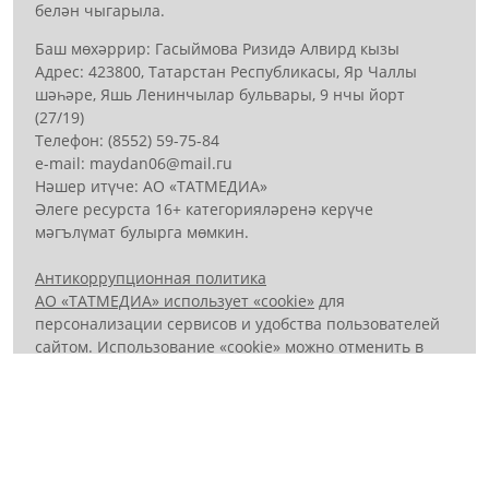
белән чыгарыла.
Баш мөхәррир: Гасыймова Ризидә Алвирд кызы
Адрес: 423800, Татарстан Республикасы, Яр Чаллы
шәһәре, Яшь Ленинчылар бульвары, 9 нчы йорт
(27/19)
Телефон: (8552) 59-75-84
е-mail: mауdаn06@mail.гu
Нәшер итүче: АО «ТАТМЕДИА»
Әлеге ресурста 16+ категорияләренә керүче
мәгълүмат булырга мөмкин.
Антикоррупционная политика
АО «ТАТМЕДИА» использует «cookie»
для
персонализации сервисов и удобства пользователей
сайтом. Использование «cookie» можно отменить в
настройках браузера.
Политика конфиденциальности