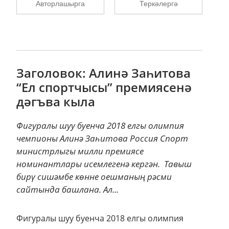
Авторлашырга
Теркәлергә
Заголовок: Алинә Заһитова
“Ел спортчысы” премиясенә
дәгъва кыла
Фигуралы шуу буенча 2018 елгы олимпия
чемпионы Алинә Заһитова Россия Спорт
министрлыгы милли премиясе
номинантлары исемлегенә кергән. Тавыш
бирү сишәмбе көнне оешманың рәсми
сайтында башлана. Ал...
Фигуралы шуу буенча 2018 елгы олимпия