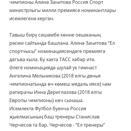
чемпионы Алинә Заһитова Россия Спорт
министрлыгы милли премиясе номинантлары
исемлегенә кергән.
Тавыш бирү сишәмбе көнне оешманың
рәсми сайтында башлана. Алинә Заһитова “Ел
спортчысы” номинациясендәге премиягә
дәгъва кыла. Бу хакта ТАСС хәбәр итә.
Әлеге номинациядә шулай ук гимнаст
Ангелина Мельникова (2018 елгы дөнья
чемпионатында өч көмеш медаль иясе) һәм
рапирачы Инна Дериглазова (2018 елгы
Европы чемпионы) көч сынаша.
Исемлектә Футбол буенча Россия
җыелмасының баш тренеры Станислав
Черчесов та бар. Черчесов - “Ел тренеры”