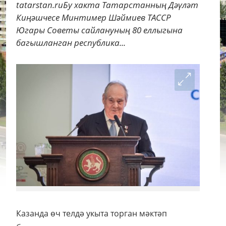
tatarstan.ruБу хакта Татарстанның Дәүләт
Киңәшчесе Минтимер Шәймиев ТАССР
Югары Советы сайлануның 80 еллыгына
багышланган республика...
Казанда өч телдә укыта торган мәктәп