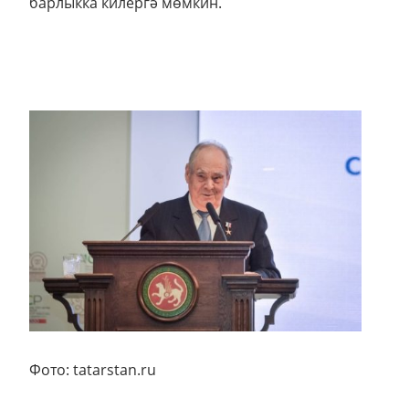
барлыкка килергә мөмкин.
Фото: tatarstan.ru