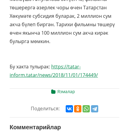
төшерергә әзерлек чоры өчен Татарстан
Хөкүмәте субсидия буларак, 2 миллион сум
акча бүлеп биргән. Тарихи фильмны төшерү
өчен якынча 100 миллион сум акча кирәк
булырга мөмкин.
Бу хакта тулырак:
https://tatar-
inform.tatar/news/2018/11/01/174449/
Язмалар
Поделиться:
Комментарийлар