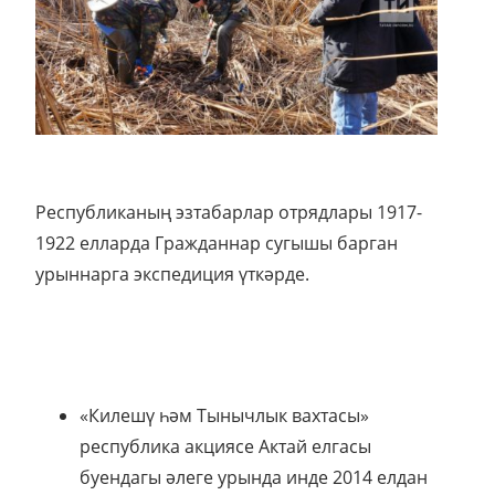
Республиканың эзтабарлар отрядлары 1917-
1922 елларда Гражданнар сугышы барган
урыннарга экспедиция үткәрде.
«Килешү һәм Тынычлык вахтасы»
республика акциясе Актай елгасы
буендагы әлеге урында инде 2014 елдан