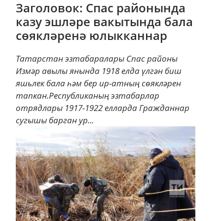
Заголовок: Спас районында
казу эшләре вакытында бала
сөякләренә юлыкканнар
Татарстан эзтабаралары Спас районы
Измәр авылы янында 1918 елда үлгән биш
яшьлек бала һәм бер ир-атның сөякләрен
тапкан.Республиканың эзтабарлар
отрядлары 1917-1922 елларда Гражданнар
сугышы барган ур...