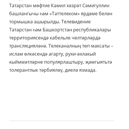
Татарстан мөфтие Камил хәзрәт Сәмигуллин
башлангычы һәм «Таттелеком» ярдәме белән
тормышка ашырылды. Телевидение
Татарстан һәм Башкортстан республикалары
территориясендә кабельле челтәрләрдә
трансляцияләнә. Телеканалның төп максаты –
ислам өлкәсендә агарту, рухи-әхлакый
кыйммәтләрне популярлаштыру, җәмгыятьтә
толерантлык тәрбияләү, диелә язмада.