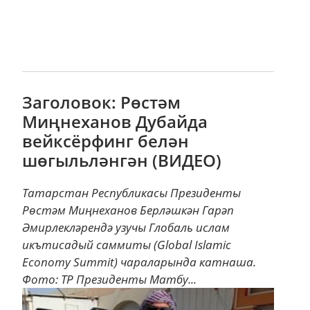
Заголовок: Рөстәм
Миңнеханов Дубайда
вейксёрфинг белән
шөгыльләнгән (ВИДЕО)
Татарстан Республикасы Президенты
Рөстәм Миңнеханов Берләшкән Гарәп
Әмирлекләрендә узучы Глобаль ислам
икътисадый саммиты (Global Islamic
Economy Summit) чараларында катнаша.
Фото: ТР Президенты Матбу...