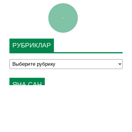
РУБРИКЛАР
ЯҢА САН