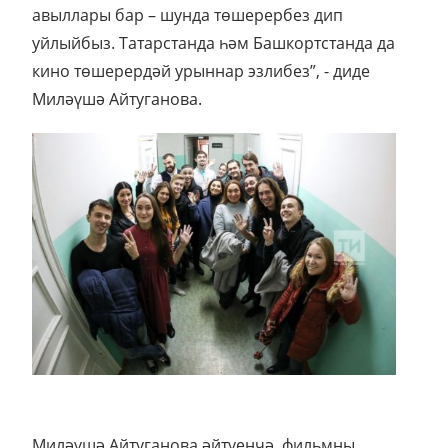
авыллары бар – шунда төшерербез дип
уйлыйбыз. Татарстанда һәм Башкортстанда да
кино төшерердәй урыннар эзлибез”, - диде
Миләүшә Айтуганова.
Миләүшә Айтуганова әйтүенчә, фильмны