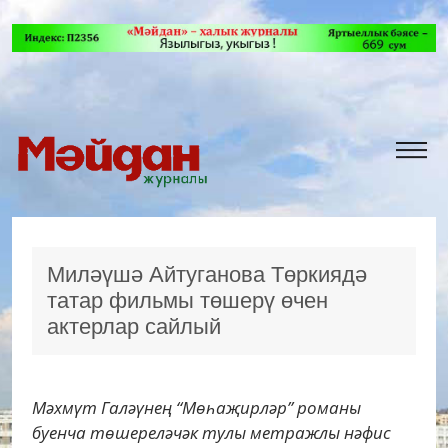
Миләүшә Айтуганова Төркиядә
татар фильмы төшерү өчен
актерлар сайлый
Мәхмүт Галәүнең “Мөһаҗирләр” романы
буенча төшереләчәк тулы метражлы нәфис