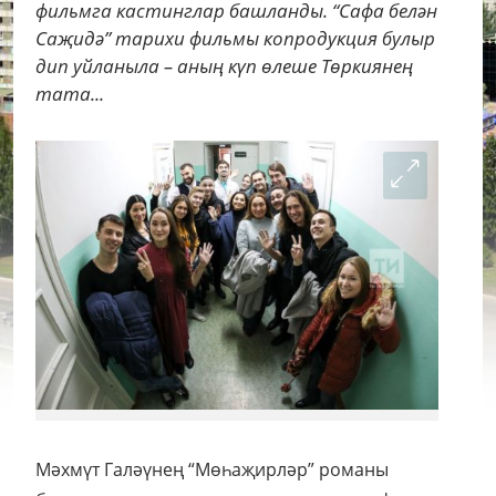
фильмга кастинглар башланды. “Сафа белән
Саҗидә” тарихи фильмы копродукция булыр
дип уйланыла – аның күп өлеше Төркиянең
тата...
Мәхмүт Галәүнең “Мөһаҗирләр” романы