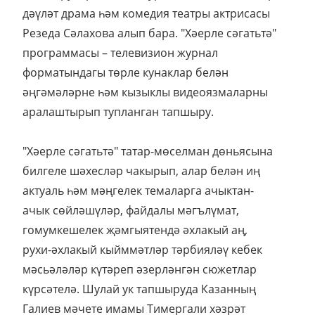
дәүләт драма һәм комедия театры актрисасы
Резеда Сәлахова алып бара. "Хәерле сәгатьтә"
программасы – телевизион журнал
форматындагы төрле кунаклар белән
әңгәмәләрне һәм кызыклы видеоязмаларны
аралаштырып тупланган тапшыру.
"Хәерле сәгатьтә" татар-мөселман дөньясына
билгеле шәхесләр чакырып, алар белән иң
актуаль һәм мәңгелек темаларга ачыктан-
ачык сөйләшүләр, файдалы мәгълүмат,
гомумкешелек җәмгыятендә әхлакый аң,
рухи-әхлакый кыйммәтләр тәрбияләү кебек
мәсьәләләр күтәреп әзерләнгән сюжетлар
күрсәтелә. Шулай ук тапшыруда Казанның
Галиев мәчете имамы Тимергали хәзрәт