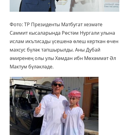
Фото: ТР Президенты Матбугат хезмәте
Саммит кысаларында Рөстәм Нургали улына
ислам икътисады үсешенә өлеш керткән өчен
махсус бүләк тапшырылды. Аны Дубай
әмиренең олы улы Хәмдан ибн Мөхәммәт Әл
Мактум бүләкләде.