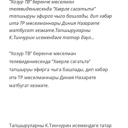
“Хозур ТВ” беренче мөселман
телевидениесендә “Хәерле сәгатьтә”
тапшыруы эфирга чыга башлады, дип хәбәр
итә ТР мөселманнары Диния Нәзарәте
матбугат хезмәте.Тапшыруларны
К.Тинчурин исемендәге татар дәүл...
“Хозур ТВ” беренче мөселман
телевидениесендә “Хәерле сәгатьтә”
тапшыруы эфирга чыга башлады, дип хәбәр
итә ТР мөселманнары Диния Нәзарәте
матбугат хезмәте.
Тапшыруларны К.Тинчурин исемендәге татар