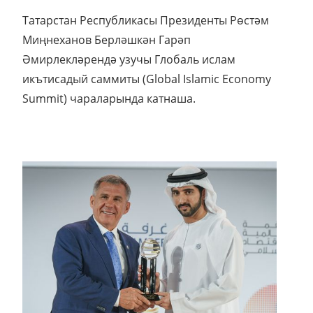
Татарстан Республикасы Президенты Рөстәм
Миңнеханов Берләшкән Гарәп
Әмирлекләрендә узучы Глобаль ислам
икътисадый саммиты (Global Islamic Economy
Summit) чараларында катнаша.