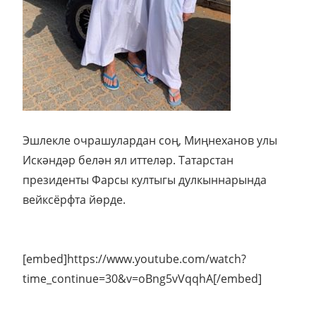
Эшлекле очрашулардан соң, Миңнеханов улы
Искәндәр белән ял иттеләр. Татарстан
президенты Фарсы култыгы дулкыннарында
вейксёрфта йөрде.
[embed]https://www.youtube.com/watch?
time_continue=30&v=oBng5vVqqhA[/embed]