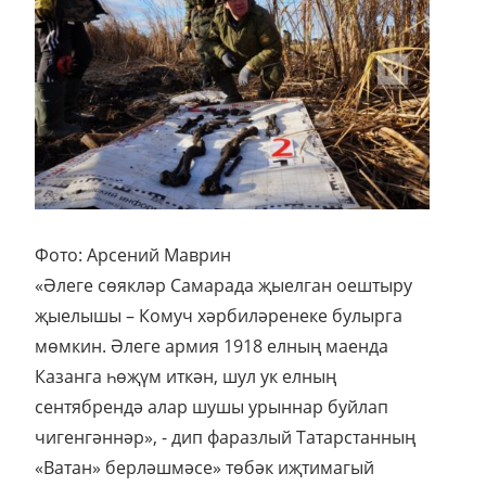
Фото: Арсений Маврин
«Әлеге сөякләр Самарада җыелган оештыру
җыелышы – Комуч хәрбиләренеке булырга
мөмкин. Әлеге армия 1918 елның маенда
Казанга һөҗүм иткән, шул ук елның
сентябрендә алар шушы урыннар буйлап
чигенгәннәр», - дип фаразлый Татарстанның
«Ватан» берләшмәсе» төбәк иҗтимагый