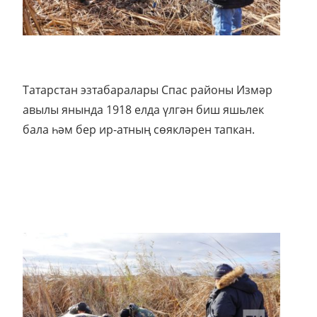
Татарстан эзтабаралары Спас районы Измәр
авылы янында 1918 елда үлгән биш яшьлек
бала һәм бер ир-атның сөякләрен тапкан.