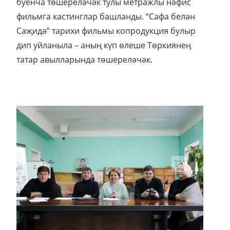
буенча төшереләчәк тулы метражлы нәфис
фильмга кастинглар башланды. “Сафа белән
Саҗидә” тарихи фильмы копродукция булыр
дип уйланыла – аның күп өлеше Төркиянең
татар авылларында төшереләчәк.