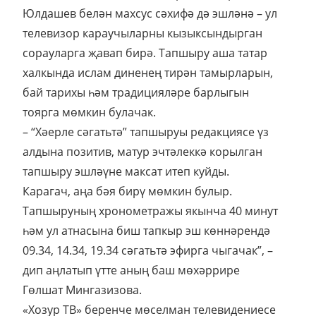
Юлдашев белән махсус сәхифә дә эшләнә – ул
телевизор караучыларны кызыксындырган
сорауларга җавап бирә. Тапшыру аша татар
халкында ислам диненең тирән тамырларын,
бай тарихы һәм традицияләре барлыгын
тоярга мөмкин булачак.
– “Хәерле сәгатьтә” тапшыруы редакциясе үз
алдына позитив, матур эчтәлеккә корылган
тапшыру эшләүне максат итеп куйды.
Карагач, аңа бәя бирү мөмкин булыр.
Тапшыруның хронометражы якынча 40 минут
һәм ул атнасына биш тапкыр эш көннәрендә
09.34, 14.34, 19.34 сәгатьтә эфирга чыгачак”, –
дип аңлатып үтте аның баш мөхәррире
Гөлшат Мингазизова.
«Хозур ТВ» беренче мөселман телевидениесе