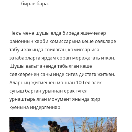
бирле бара.
Нәкъ менә шушы елда биредә яшәүчеләр
районның хәрби комиссарына кеше сөякләре
табуы хакында сөйләгән, комиссар исә
эзтабарларга ярдәм сорап мөрәҗәгать иткән.
Шушы вакыт эчендә табылган кеше
сөякләренең саны инде сигез дистәгә җиткән.
Аларның җитмешен моннан 100 ел элек
сугыш барган урыннан ерак түгел
урнаштырылган монумент янында җир
куенына иңдергәннәр.