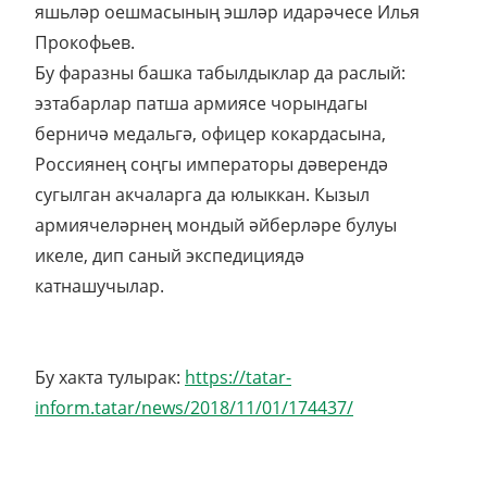
яшьләр оешмасының эшләр идарәчесе Илья
Прокофьев.
Бу фаразны башка табылдыклар да раслый:
эзтабарлар патша армиясе чорындагы
берничә медальгә, офицер кокардасына,
Россиянең соңгы императоры дәверендә
сугылган акчаларга да юлыккан. Кызыл
армиячеләрнең мондый әйберләре булуы
икеле, дип саный экспедициядә
катнашучылар.
Бу хакта тулырак:
https://tatar-
inform.tatar/news/2018/11/01/174437/