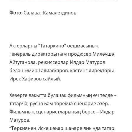
Фото: Салават Камалетдинов
Актерларны “Татаркино” оешмасының
генераль директоры һәм продюсер Миләүшә
Айтуганова, режиссерлар Илдар Матуров
белән Әмир Галиәскаров, кастинг директоры
Ирек Хафизов сайлый.
Хәзерге вакытта булачак фильмның өч телдә –
татарча, русча һәм төрекчә сценарие әзер.
Фильмның сценаристларының берсе – Илдар
Матуров.
“Төркиянең Искешәһәр шәһәре янында татар