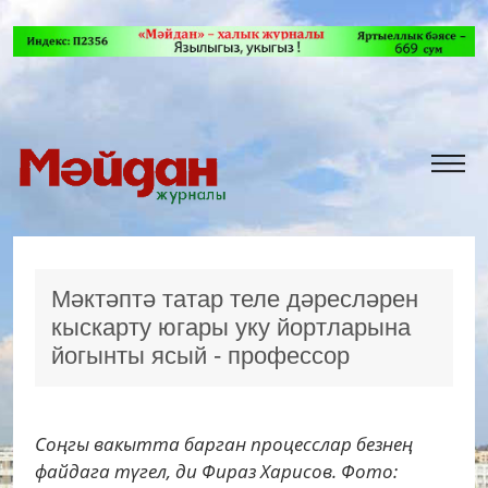
Мәктәптә татар теле дәресләрен
кыскарту югары уку йортларына
йогынты ясый - профессор
Соңгы вакытта барган процесслар безнең
файдага түгел, ди Фираз Харисов. Фото: