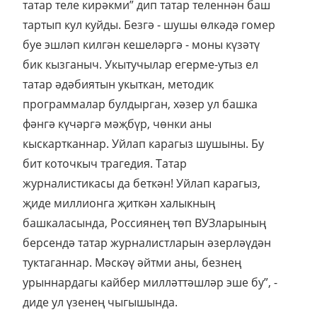
татар теле кирәкми” дип татар теленнән баш
тартып кул куйды. Безгә - шушы өлкәдә гомер
буе эшләп килгән кешеләргә - моны күзәтү
бик кызганыч. Укытучылар егерме-утыз ел
татар әдәбиятын укыткан, методик
программалар булдырган, хәзер ул башка
фәнгә күчәргә мәҗбүр, чөнки аны
кыскартканнар. Уйлап карагыз шушыны. Бу
бит коточкыч трагедия. Татар
журналистикасы да беткән! Уйлап карагыз,
җиде миллионга җиткән халыкның
башкаласында, Россиянең төп ВУЗларының
берсендә татар журналистларын әзерләүдән
туктаганнар. Мәскәү әйтми аны, безнең
урыннардагы кайбер милләттәшләр эше бу”, -
диде ул үзенең чыгышында.