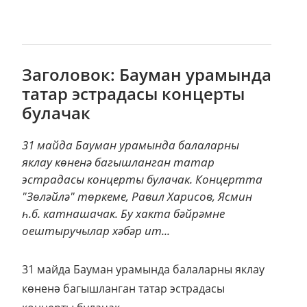
Заголовок: Бауман урамында
татар эстрадасы концерты
булачак
31 майда Бауман урамында балаларны
яклау көненә багышланган татар
эстрадасы концерты булачак. Концертта
"Зөләйлә" төркеме, Равил Харисов, Ясмин
һ.б. катнашачак. Бу хакта бәйрәмне
оештыручылар хәбәр ит...
31 майда Бауман урамында балаларны яклау
көненә багышланган татар эстрадасы