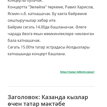
концерты булачак.
Концертта "Зөләйлә" төркеме, Равил Харисов,
Ясмин һ.б. катнашачак. Бу хакта бәйрәмне
оештыручылар хәбәр итә.
Бәйрәм сәгать 14.00дә башланачак. Әлеге
чарада йөзгә якын мөмкинлекләре чикләнгән
бала катнашачак.
Сәгать 15.00тә татар эстрадасы йолдызлары
катнашында концерт башлана.
http://tatar-inform.tatar/
Заголовок: Казанда кызлар
өчен татар мәктәбе