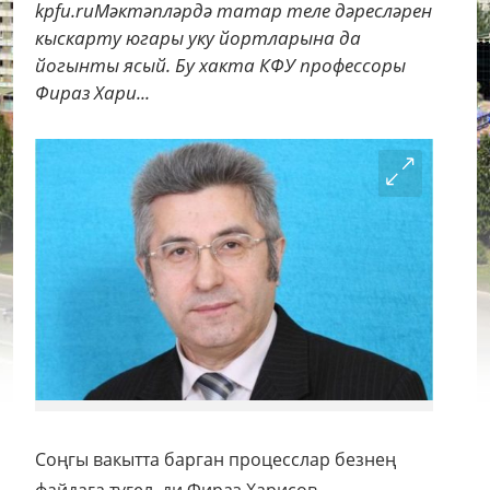
kpfu.ruМәктәпләрдә татар теле дәресләрен
кыскарту югары уку йортларына да
йогынты ясый. Бу хакта КФУ профессоры
Фираз Хари...
Соңгы вакытта барган процесслар безнең