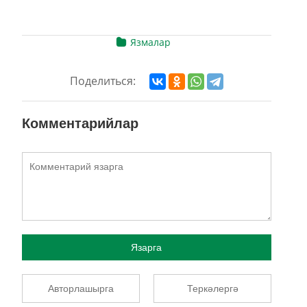
Язмалар
Поделиться:
Комментарийлар
Язарга
Авторлашырга
Теркәлергә