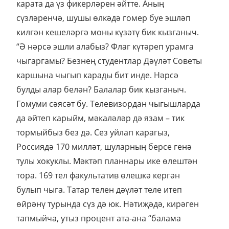
карата да үз фикерләрен әйтте. Аның
сүзләренчә, шушы өлкәдә гомер буе эшләп
килгән кешеләргә моны күзәтү бик кызганыч.
“Ә нәрсә эшли алабыз? Флаг күтәреп урамга
чыгаргамы? Безнең студентлар Дәүләт Советы
каршына чыгып карады бит инде. Нәрсә
булды алар белән? Балалар бик кызганыч.
Гомуми сәясәт бу. Телевизордан чыгышларда
да әйтеп карыйм, мәкаләләр дә язам – тик
тормыйбыз без дә. Сез уйлап карагыз,
Россиядә 170 милләт, шуларның берсе генә
тулы хокуклы. Мәктәп планнары ике өлештән
тора. 169 тел факультатив өлешкә кергән
булып чыга. Татар телен дәүләт теле итеп
өйрәнү турында сүз дә юк. Нәтиҗәдә, кирәген
тапмыйча, утыз процент ата-ана “балама