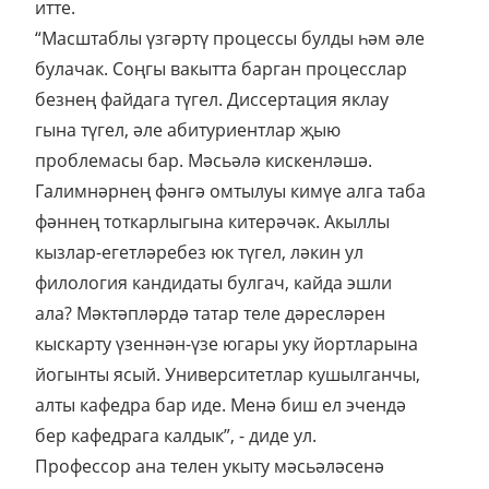
итте.
“Масштаблы үзгәртү процессы булды һәм әле
булачак. Соңгы вакытта барган процесслар
безнең файдага түгел. Диссертация яклау
гына түгел, әле абитуриентлар җыю
проблемасы бар. Мәсьәлә кискенләшә.
Галимнәрнең фәнгә омтылуы кимүе алга таба
фәннең тоткарлыгына китерәчәк. Акыллы
кызлар-егетләребез юк түгел, ләкин ул
филология кандидаты булгач, кайда эшли
ала? Мәктәпләрдә татар теле дәресләрен
кыскарту үзеннән-үзе югары уку йортларына
йогынты ясый. Университетлар кушылганчы,
алты кафедра бар иде. Менә биш ел эчендә
бер кафедрага калдык”, - диде ул.
Профессор ана телен укыту мәсьәләсенә