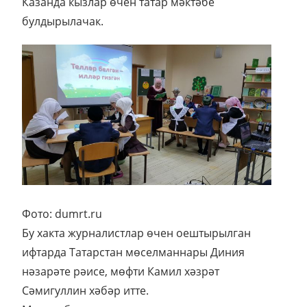
Казанда кызлар өчен татар мәктәбе
булдырылачак.
Фото: dumrt.ru
Бу хакта журналистлар өчен оештырылган
ифтарда Татарстан мөселманнары Диния
нәзарәте рәисе, мөфти Камил хәзрәт
Сәмигуллин хәбәр итте.