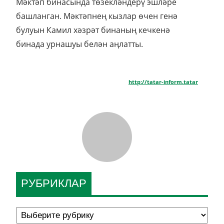
Мәктәп бинасында төзекләндерү эшләре
башланган. Мәктәпнең кызлар өчен генә
булуын Камил хәзрәт бинаның кечкенә
бинада урнашуы белән аңлатты.
http://tatar-inform.tatar
РУБРИКЛАР