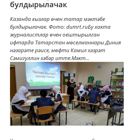
булдырылачак
Казанда кызлар өчен татар мәктәбе
булдырылачак. Фото: dumrt.ruБу хакта
журналистлар өчен оештырылган
ифтарда Татарстан мөселманнары Диния
нәзарәте рәисе, мөфти Камил хәзрәт
Сәмигуллин хәбәр итте.Мәкт...