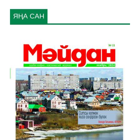
ЯҢА САН