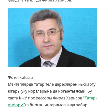
файдага түгел, ди Фираз Харисов.
Фото: kpfu.ru
Мәктәпләрдә татар теле дәресләрен кыскарту
югары уку йортларына да йогынты ясый. Бу
хакта КФУ профессоры Фираз Харисов
“Татар-
информ”
га биргән интервьюсында хәбәр