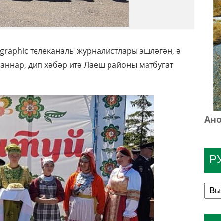
graphiс телеканалы журналистлары эшләгән, ә
аннар, дип хәбәр итә Лаеш районы матбугат
Ано
Р