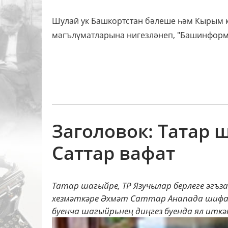
Шулай ук Башкортстан бәлеше һәм Кырым ки
мәгълүматларына нигезләнеп, "Башинформ"
Заголовок: Татар 
Саттар вафат
Татар шагыйре, ТР Язучылар берлеге әгъ
хезмәткәре Әхмәт Саттар Анапада шифах
буенча шагыйрьнең диңгез буенда ял иткән