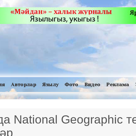
ия
Авторлар
Язылу
Фото
Видео
Реклама
а National Geographic 
әр