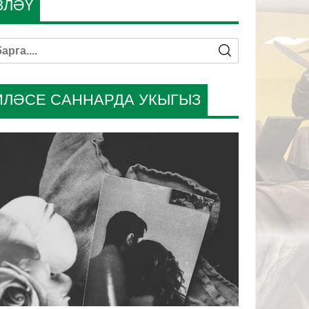
ЗЛӘҮ
ИЛӘСЕ САННАРДА УКЫГЫЗ