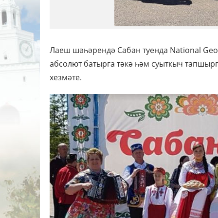
Лаеш шәһәрендә Сабан туенда National Geo
абсолют батырга тәкә һәм суыткыч тапшырг
хезмәте.