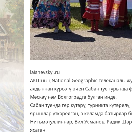
laishevskyi.ru
АКШның National Geographic телеканалы ж
алдыннан күрсәтү өчен Сабан туе турында 
Мәскәү һәм Волгоградта булган инде.
Сабан туенда гер күтәрү, турникта күтәрелү
ярышлар үткәрелгән, ә келәмдә батырлар б
Нигъмәтуллиннар, Вил Усманов, Радик Шә
ясаган.