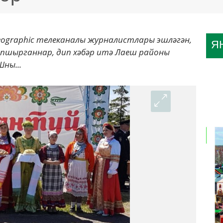
eographiс телеканалы журналистлары эшләгән,
Я
пшырганнар, дип хәбәр итә Лаеш районы
Шны...