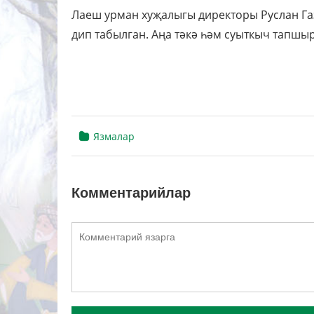
Лаеш урман хуҗалыгы директоры Руслан Г
дип табылган. Аңа тәкә һәм суыткыч тапшы
Язмалар
Комментарийлар