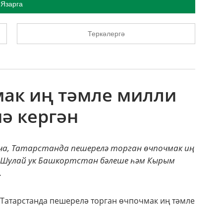
Язарга
Теркәлергә
мак иң тәмле милли
ә кергән
а, Татарстанда пешерелә торган өчпочмак иң
. Шулай ук Башкортстан бәлеше һәм Кырым
.
Татарстанда пешерелә торган өчпочмак иң тәмле