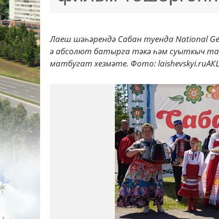
Лаеш шәһәрендә Сабан туенда National G
ә абсолют батырга тәкә һәм суыткыч та
матбугат хезмәте. Фото: laishevskyi.ruАК