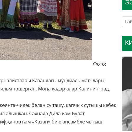
Э
К
Фото:
урналистлары Казандагы мундиаль матчлары
фильм төшергән. Моңа кадәр алар Калининград,
, көянтә-чиләк белән су ташу, капчык сугышы кебек
ил алышкан. Сәхнәдә Дилә һәм Булат
рифҗанов һәм «Казан» бию ансамбле чыгыш