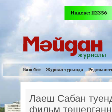
Баш бит
Журнал турында
Редколлег
Лаеш Сабан туенд
фильм төшергәнн