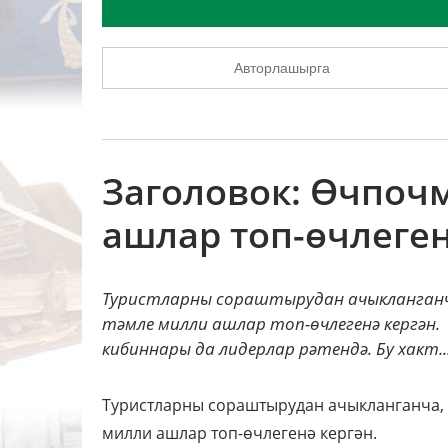
Авторлашырга
Заголовок: Өчпоч
ашлар топ-өчлеген
Туристларны сораштырудан ачыкланганч
тәмле милли ашлар топ-өчлегенә кергән
кибиннары да лидерлар рәтендә. Бу хакт..
Туристларны сораштырудан ачыкланганча, 
милли ашлар топ-өчлегенә кергән.