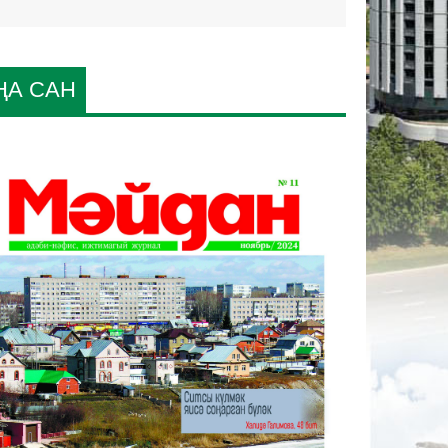
ҢА САН