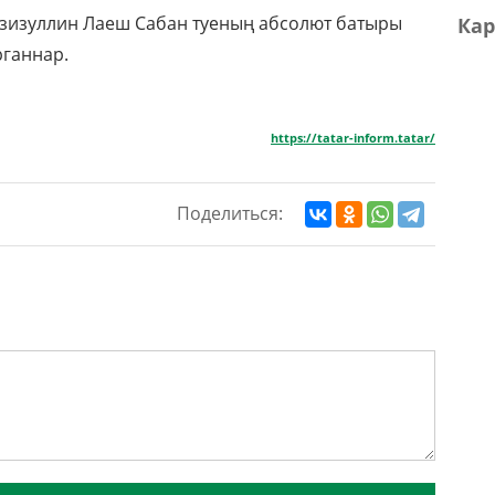
азизуллин Лаеш Сабан туеның абсолют батыры
Кар
рганнар.
https://tatar-inform.tatar/
Поделиться: