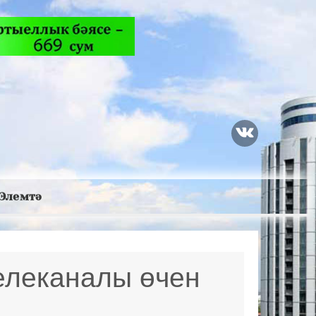
Элемтә
телеканалы өчен