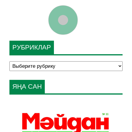
РУБРИКЛАР
ЯҢА САН