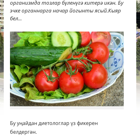
организмда тозлар бүленүгә китерә икән. Бу
эчке органнарга начар йогынты ясый.Кыяр
бел...
Бу уңайдан диетологлар үз фикерен
белдергән.