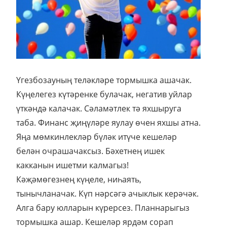
Үгезбозауның теләкләре тормышка ашачак.
Күңелегез күтәренке булачак, негатив уйлар
үткәндә калачак. Сәламәтлек тә яхшыруга
таба. Финанс җиңүләре яулау өчен яхшы атна.
Яңа мөмкинлекләр бүләк итүче кешеләр
белән очрашачаксыз. Бәхетнең ишек
какканын ишетми калмагыз!
Кәҗәмөгезнең күңеле, ниһаять,
тынычланачак. Күп нәрсәгә ачыклык керәчәк.
Алга бару юлларын күрерсез. Планнарыгыз
тормышка ашар. Кешеләр ярдәм сорап