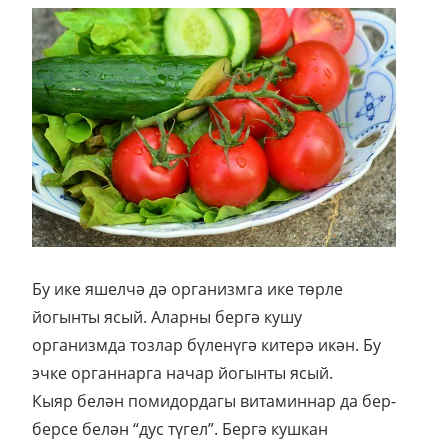
Бу ике яшелчә дә организмга ике төрле
йогынты ясый. Аларны бергә кушу
организмда тозлар бүленүгә китерә икән. Бу
эчке органнарга начар йогынты ясый.
Кыяр белән помидордагы витаминнар да бер-
берсе белән “дус түгел”. Бергә кушкан