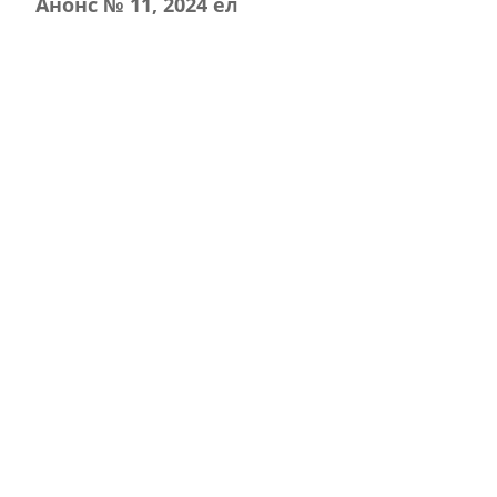
Анонс № 11, 2024 ел
ЭЗЛӘҮ
КИЛӘСЕ САННАРДА УКЫГЫЗ