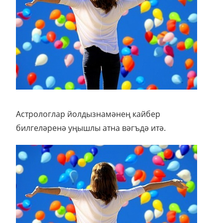
Астрологлар йолдызнамәнең кайбер
билгеләренә уңышлы атна вәгъдә итә.