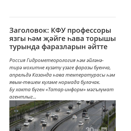
Заголовок: КФУ профессоры
язгы һәм җәйге һава торышы
турында фаразларын әйтте
Россия Гидрометеорология һәм әйләнә-
тирә мохитне күзәтү үзәге фаразы буенча,
апрельдә Казанда һава температурасы һәм
явым-төшем күләме нормада булачак.
Бу хакта бүген «Татар-информ» мәгълүмат
агентлыг...