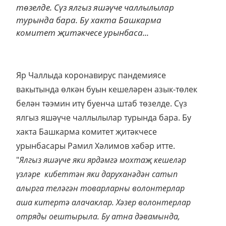
төзелде. Сүз ялгыз яшәүче чаллылылар
турында бара. Бу хакта Башкарма
комитет җитәкчесе урынбаса...
Яр Чаллыда коронавирус пандемиясе
вакытында өлкән буын кешеләрен азык-төлек
белән тәэмин итү буенча штаб төзелде. Сүз
ялгыз яшәүче чаллылылар турында бара. Бу
хакта Башкарма комитет җитәкчесе
урынбасары Рамил Хәлимов хәбәр итте.
"
Ялгыз яшәүче яки ярдәмгә мохтаҗ кешеләр
үзләре кибеттән яки даруханәдән сатып
алырга теләгән товарларны волонтерлар
аша китертә алачаклар. Хәзер волонтерлар
отряды оештырыла. Бу атна дәвамында,