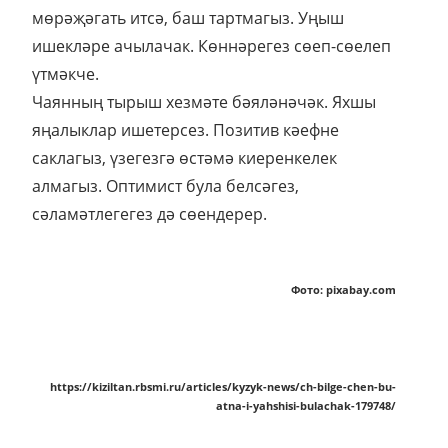
мөрәҗәгать итсә, баш тартмагыз. Уңыш
ишекләре ачылачак. Көннәрегез сөеп-сөелеп
үтмәкче.
Чаянның тырыш хезмәте бәяләнәчәк. Яхшы
яңалыклар ишетерсез. Позитив кәефне
саклагыз, үзегезгә өстәмә киеренкелек
алмагыз. Оптимист була белсәгез,
сәламәтлегегез дә сөендерер.
Фото: pixabay.com
https://kiziltan.rbsmi.ru/articles/kyzyk-news/ch-bilge-chen-bu-
atna-i-yahshisi-bulachak-179748/