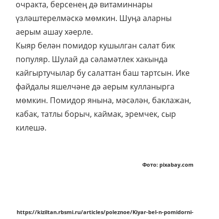
очракта, берсенең дә витаминнары
үзләштерелмәскә мөмкин. Шуңа аларны
аерым ашау хәерле.
Кыяр белән помидор кушылган салат бик
популяр. Шулай да сәламәтлек хакында
кайгыртучылар бу салаттан баш тартсын. Ике
файдалы яшелчәне дә аерым кулланырга
мөмкин. Помидор янына, мәсәлән, баклажан,
кабак, татлы борыч, каймак, эремчек, сыр
килешә.
Фото: pixabay.com
https://kiziltan.rbsmi.ru/articles/poleznoe/Kiyar-bel-n-pomidorni-