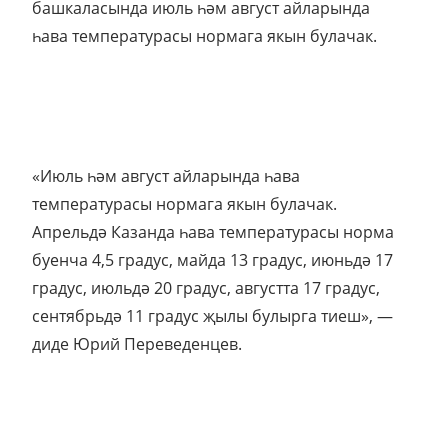
башкаласында июль һәм август айларында
һава температурасы нормага якын булачак.
«Июль һәм август айларында һава
температурасы нормага якын булачак.
Апрельдә Казанда һава температурасы норма
буенча 4,5 градус, майда 13 градус, июньдә 17
градус, июльдә 20 градус, августта 17 градус,
сентябрьдә 11 градус җылы булырга тиеш», —
диде Юрий Переведенцев.