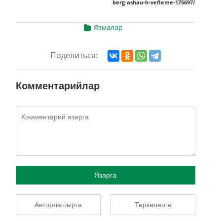
berg-ashau-h-vefleme-175697/
Язмалар
Поделиться:
Комментарийлар
Язарга
Авторлашырга
Теркәлергә