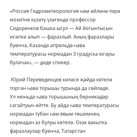
«Россия Гидрометеорология һәм әйләнә-тирә
мохитне күзәтү үзәгендә профессор
Сидоренков башка ысул — Ай йогынтысын
исәпкә алып — фаразлый. Аның фаразлары
буенча, Казанда апрельдә һава
температурасы нормадан 3 градуска югары
булачак», — диде спикер.
Юрий Переведенцев киләсе җәйдә көтелә
торган һава торышы турында да сөйләде.
Ул июньдә һава торышының берникадәр
сагайтуын әйтте. Бу айда һава температурасы
нормадан түбән һәм явым-төшемнең
нормадан аз булуы көтелә. Озак вакытка
фаразлаулар буенча, Татарстан