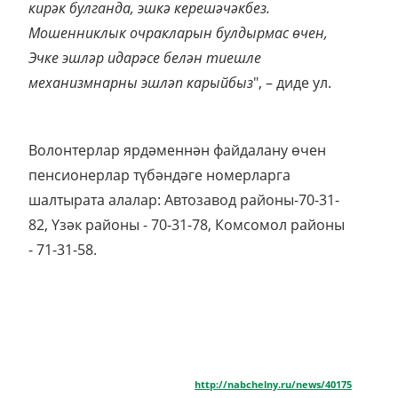
кирәк булганда, эшкә керешәчәкбез.
Мошенниклык очракларын булдырмас өчен,
Эчке эшләр идарәсе белән тиешле
механизмнарны эшләп карыйбыз
", – диде ул.
Волонтерлар ярдәменнән файдалану өчен
пенсионерлар түбәндәге номерларга
шалтырата алалар: Автозавод районы-70-31-
82, Үзәк районы - 70-31-78, Комсомол районы
- 71-31-58.
http://nabchelny.ru/news/40175