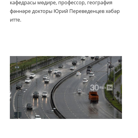
кафедрасы мөдире, профессор, география
фәннәре докторы Юрий Переведенцев хәбәр
итте.