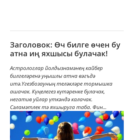
Заголовок: Өч билге өчен бу
атна иң яхшысы булачак!
Астрологлар йолдызнамәнең кайбер
билгеләренә уңышлы атна вәгъдә
итә.Үгезбозауның теләкләре тормышка
ашачак. Күңелегез күтәренке булачак,
негатив уйлар үткәндә калачак.
Сәламәтлек тә яхшыруга таба. Фин...