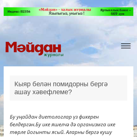
Кыяр белән помидорны бергә
ашау хәвефлеме?
Бу уңайдан диетологлар үз фикерен
белдергән.Бу ике яшелчә дә организмга ике
төрле йогынты ясый. Аларны бергә кушу