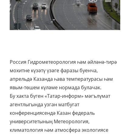
Россия Гидрометеорология һәм әйләнә-тирә
мохитне күзәтү үзәге фаразы буенча,
апрельдә Казанда һава температурасы һәм
явым-төшем күләме нормада булачак.
Бу хакта бүген «Татар-информ» мәгълүмат
агентлыгында узган матбугат
конференциясендә Казан федераль
университетының Метеорология,
климатология һәм атмосфера экологиясе