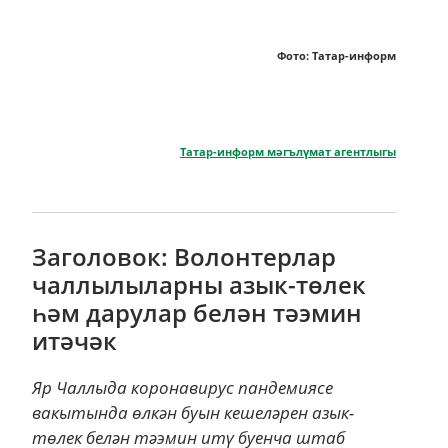
Фото: Татар-информ
Татар-информ мәгълүмат агентлыгы
Заголовок: Волонтерлар
чаллылыларны азык-төлек
һәм дарулар белән тәэмин
итәчәк
Яр Чаллыда коронавирус пандемиясе
вакытында өлкән буын кешеләрен азык-
төлек белән тәэмин итү буенча штаб